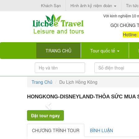
Khách Sạn
Hình ảnh kỷ niệm đoàn
Tin tức
Với kinh nghiệm 10 n
GỌI CHÚNG T
Hotline
(current)
TRANG CHỦ
Tour quốc tế
Trang Chủ
Du Lịch Hồng Kông
HONGKONG-DISNEYLAND-THỎA SỨC MUA 
Previous
CHƯƠNG TRÌNH TOUR
BÌNH LUẬN