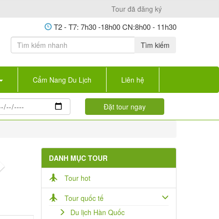
Tour đã đăng ký
T2 - T7: 7h30 -18h00 CN:8h00 - 11h30
Tìm kiếm
Cẩm Nang Du Lịch
Liên hệ
DANH MỤC TOUR
Next
Tour hot
Tour quốc tế
Du lịch Hàn Quốc