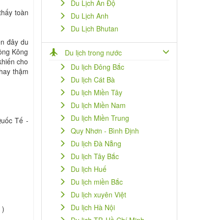
Du Lịch Ấn Độ
thấy toàn
Du Lịch Anh
Du Lịch Bhutan
ến đây du
Hồng Kông
Du lịch trong nước
khiến cho
Du lịch Đông Bắc
 hay thậm
Du lịch Cát Bà
Du lịch Miền Tây
Du lịch Miền Nam
Du lịch Miền Trung
Quốc Tế -
Quy Nhơn - Bình Định
Du lịch Đà Nẵng
Du lịch Tây Bắc
Du lịch Huế
Du lịch miền Bắc
Du lịch xuyên Việt
Du lịch Hà Nội
 )