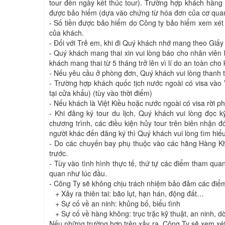
tour đến ngày kết thúc tour). Trường hợp khách hàng t
được bảo hiểm (dựa vào chứng từ hóa đơn của cơ quan
- Số tiền được bảo hiểm do Công ty bảo hiểm xem xét
của khách.
- Đối với Trẻ em, khi đi Quý khách nhớ mang theo Giấy 
- Quý khách mang thai xin vui lòng báo cho nhân viên 
khách mang thai từ 5 tháng trở lên vì lí do an toàn cho
- Nếu yêu cầu ở phòng đơn, Quý khách vui lòng thanh t
- Trường hợp khách quốc tịch nước ngoài có visa và
tại cửa khẩu) (tùy vào thời điểm)
- Nếu khách là Việt Kiều hoặc nước ngoài có visa rời ph
- Khi đăng ký tour du lịch, Quý khách vui lòng đọc
chương trình, các điều kiện hủy tour trên biên nhận 
người khác đến đăng ký thì Quý khách vui lòng tìm hiể
- Do các chuyến bay phụ thuộc vào các hãng Hàng Kh
trước.
- Tùy vào tình hình thực tế, thứ tự các điểm tham qu
quan như lúc đầu.
- Công Ty sẽ không chịu trách nhiệm bảo đảm các điể
+ Xảy ra thiên tai: bão lụt, hạn hán, động đất…
+ Sự cố về an ninh: khủng bố, biểu tình
+ Sự cố về hàng không: trục trặc kỹ thuật, an ninh, dờ
Nếu những trường hợp trên xảy ra, Công Ty sẽ xem xét 