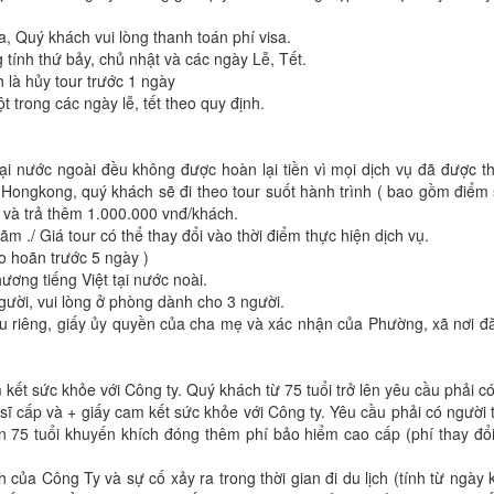
a, Quý khách vui lòng thanh toán phí visa.
 tính thứ bảy, chủ nhật và các ngày Lễ, Tết.
 là hủy tour trước 1 ngày
ột trong các ngày lễ, tết theo quy định.
tại nước ngoài đều không được hoàn lại tiền vì mọi dịch vụ đã được t
c Hongkong, quý khách sẽ đi theo tour suốt hành trình ( bao gồm điểm
 và trả thêm 1.000.000 vnđ/khách.
 lãm ./ Giá tour có thể thay đổi vào thời điểm thực hiện dịch vụ.
o hoãn trước 5 ngày )
ương tiếng Việt tại nước noài.
gười, vui lòng ở phòng dành cho 3 người.
ếu riêng, giấy ủy quyền của cha mẹ và xác nhận của Phường, xã nơi đ
 kết sức khỏe với Công ty. Quý khách từ 75 tuổi trở lên yêu cầu phải c
sĩ cấp và + giấy cam kết sức khỏe với Công ty. Yêu cầu phải có người 
ên 75 tuổi khuyến khích đóng thêm phí bảo hiểm cao cấp (phí thay đổi
h của Công Ty và sự cố xảy ra trong thời gian đi du lịch (tính từ ngày