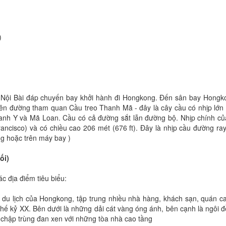
)
 Nội Bài đáp chuyến bay khởi hành đi Hongkong. Đến sân bay Hongk
n đường tham quan Cầu treo Thanh Mã - đây là cây cầu có nhịp lớn 
Thanh Y và Mã Loan. Cầu có cả đường sắt lẫn đường bộ. Nhịp chính củ
ancisco) và có chiều cao 206 mét (676 ft). Đây là nhịp cầu đường ray
ng hoặc trên máy bay )
ối)
 địa điểm tiêu biểu:
 du lịch của Hongkong, tập trung nhiều nhà hàng, khách sạn, quán ca
thế kỷ XX. Bên dưới là những dải cát vàng óng ánh, bên cạnh là ngôi
i chập trùng đan xen với những tòa nhà cao tầng