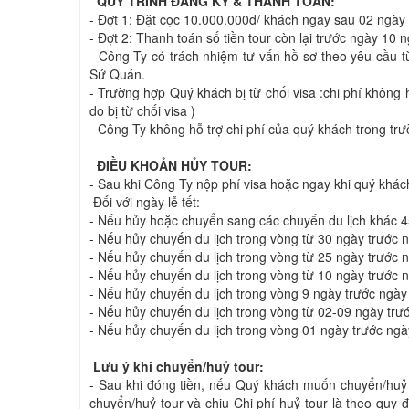
QUY TRÌNH ĐĂNG KÝ & THANH TOÁN:
- Đợt 1: Đặt cọc 10.000.000đ/ khách ngay sau 02 ngày 
- Đợt 2: Thanh toán số tiền tour còn lại trước ngày 10 
- Công Ty có trách nhiệm tư vấn hồ sơ theo yêu cầu 
Sứ Quán.
- Trường hợp Quý khách bị từ chối visa :chi phí không
do bị từ chối visa )
- Công Ty không hỗ trợ chi phí của quý khách trong trư
ĐIỀU KHOẢN HỦY TOUR:
- Sau khi Công Ty nộp phí visa hoặc ngay khi quý khách
Đối với ngày lễ tết:
- Nếu hủy hoặc chuyển sang các chuyến du lịch khác 45
- Nếu hủy chuyến du lịch trong vòng từ 30 ngày trước ng
- Nếu hủy chuyến du lịch trong vòng từ 25 ngày trước ng
- Nếu hủy chuyến du lịch trong vòng từ 10 ngày trước ng
- Nếu hủy chuyến du lịch trong vòng 9 ngày trước ngày k
- Nếu hủy chuyến du lịch trong vòng từ 02-09 ngày trước
- Nếu hủy chuyến du lịch trong vòng 01 ngày trước ngày 
Lưu ý khi chuyển/huỷ tour:
- Sau khi đóng tiền, nếu Quý khách muốn chuyển/huỷ 
chuyển/huỷ tour và chịu Chi phí huỷ tour là theo quy 