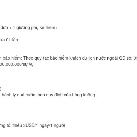
 đơn + 1 giường phụ kê thêm)
ửa 01 lần.
n bảo hiểm: Theo quy tắc bảo hiểm khách du lịch nước ngoài QĐ số: 
200,000,000/sự vụ
):
ủi, hành lý quá cước theo quy định của hàng không.
ơng tối thiểu 3USD/1 ngày/1 người