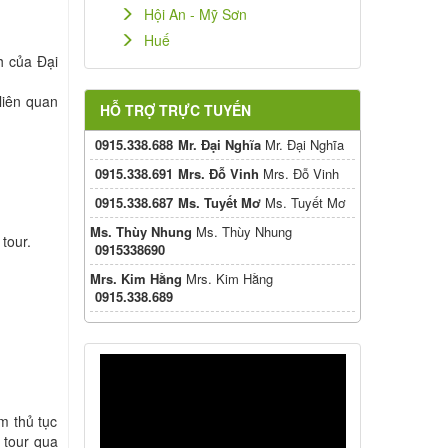
Hội An - Mỹ Sơn
Huế
h của Đại
liên quan
HỖ TRỢ TRỰC TUYẾN
0915.338.688
Mr. Đại Nghĩa
Mr. Đại Nghĩa
0915.338.691
Mrs. Đỗ Vinh
Mrs. Đỗ Vinh
0915.338.687
Ms. Tuyết Mơ
Ms. Tuyết Mơ
Ms. Thùy Nhung
Ms. Thùy Nhung
tour.
0915338690
Mrs. Kim Hằng
Mrs. Kim Hằng
0915.338.689
m thủ tục
 tour qua