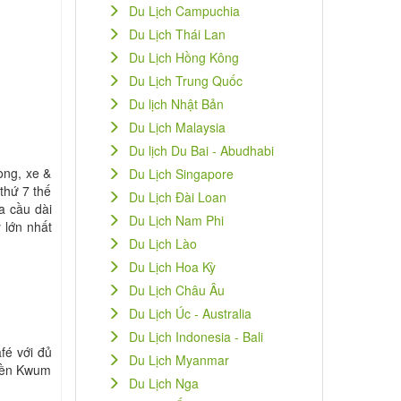
Du Lịch Campuchia
Du Lịch Thái Lan
Du Lịch Hồng Kông
Du Lịch Trung Quốc
Du lịch Nhật Bản
Du Lịch Malaysia
Du lịch Du Bai - Abudhabi
ong, xe &
Du Lịch Singapore
thứ 7 thế
Du Lịch Đài Loan
a cầu dài
Du Lịch Nam Phi
 lớn nhất
Du Lịch Lào
Du Lịch Hoa Kỳ
Du Lịch Châu Âu
Du Lịch Úc - Australia
Du Lịch Indonesia - Bali
fé với đủ
Du Lịch Myanmar
 đền Kwum
Du Lịch Nga