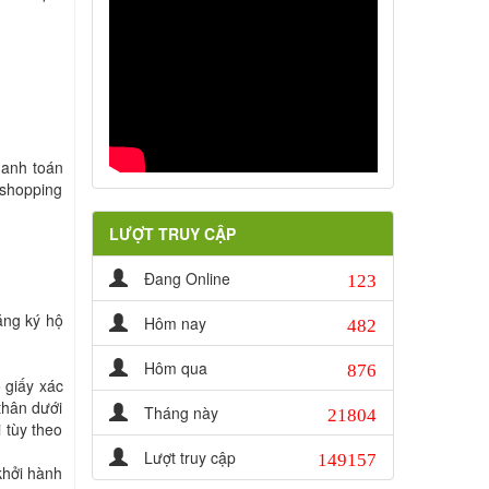
hanh toán
 shopping
LƯỢT TRUY CẬP
123
Đang Online
ăng ký hộ
482
Hôm nay
876
Hôm qua
ó giấy xác
thân dưới
21804
Tháng này
 tùy theo
149157
Lượt truy cập
 khởi hành