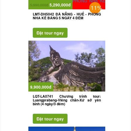
5,290,000đ
5,990,000đ
11%
LMT-DH5042 ĐÀ NẴNG - HUẾ - PHONG
NHA KẺ BÀNG 5 NGÀY 4 ĐÊM
9,900,000đ
LQT-LA0741 Chương trình tour:
Luangprabang-Viêng chăn-Xứ sở yên
bình (4 ngày/3 đêm)