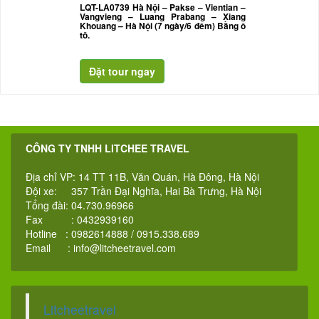
LQT-LA0739 Hà Nội – Pakse – Vientian –
Vangvieng – Luang Prabang – Xiang
Khouang – Hà Nội (7 ngày/6 đêm) Bằng ô
tô.
CÔNG TY TNHH LITCHEE TRAVEL
Địa chỉ VP: 14 TT 11B, Văn Quán, Hà Đông, Hà Nội
Đội xe: 357 Trần Đại Nghĩa, Hai Bà Trưng, Hà Nội
Tổng đài: 04.730.96966
Fax : 0432939160
Hotline : 0982614888 / 0915.338.689
Email :
info@litcheetravel.com
Litcheetravel