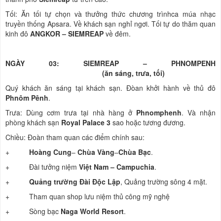
Tối: Ăn tối tự chọn và thưởng thức chương trìnhca múa nhạc
truyền thống Apsara. Về khách sạn nghỉ ngơi. Tối tự do thăm quan
kinh đô
ANGKOR – SIEMREAP
về đêm.
NGÀY 03: SIEMREAP – PHNOMPENH
(ăn sáng, trưa, tối)
Quý khách ăn sáng tại khách sạn. Đòan khởi hành về thủ đô
Phnôm Pênh
.
Trưa: Dùng cơm trưa tại nhà hàng ở
Phnomphenh
. Và nhận
phòng khách sạn
Royal Palace 3
sao hoặc tương đương.
Chiều: Đoàn tham quan các điểm chính sau:
+
Hoàng Cung
–
Chùa Vàng
–
Chùa Bạc
.
+ Đài tưởng niệm
Việt Nam – Campuchia
.
+
Quảng trường Đài Độc Lập
, Quảng trường sông 4 mặt.
+ Tham quan shop lưu niệm thủ công mỹ nghệ
+ Sòng bạc
Naga World Resort
.