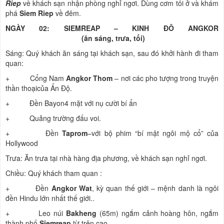
Riep
về khách sạn nhận phòng nghỉ ngơi. Dùng cơm tối ở và khám
phá
Siem Riep
về đêm.
NGÀY 02: SIEMREAP – KINH ĐÔ ANGKOR
(ăn sáng, trưa, tối)
Sáng: Quý khách ăn sáng tại khách sạn, sau đó khởi hành đi tham
quan:
+ Cổng Nam
Angkor Thom
– nơi các pho tượng trong truyện
thần thoạicủa Ấn Độ.
+ Đền Bayon4 mặt với nụ cười bí ẩn
+ Quảng trường đấu voi.
+ Đền
Taprom
–với bộ phim “bí mật ngôi mộ cổ” của
Hollywood
Trưa: Ăn trưa tại nhà hàng địa phương, về khách sạn nghỉ ngơi.
Chiều: Quý khách tham quan :
+ Đền
Angkor Wat
, kỳ quan thế giới – mệnh danh là ngôi
đền Hindu lớn nhất thế giới..
+ Leo núi
Bakheng
(65m) ngắm cảnh hoàng hôn, ngắm
thành phố
Siemreap
từ trên cao.