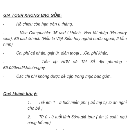
GIÁ TOUR KHÔNG BAO GỒM:
-
Hộ chiếu còn hạn trên 6 tháng.
-
Visa Campuchia: 35 usd / khách, Visa tái nhập (Re-entry
visa): 65 usd /khách (Nếu là Việt Kiều hay người nước ngoài, 2 tấm
hình)
-
Chi phí cá nhân, giặt ủi, điện thoại …Chi phí khác.
-
Tiền tip HDV và Tài Xế địa phương :
65.000vnd/khách/ngày.
-
Các chi phí không được đề cập trong mục bao gồm.
Quý khách lưu ý:
1.
Trẻ em 1 - 5 tuổi miễn phí ( bố mẹ tự lo ăn nghỉ
cho bé )
2.
Từ 6 - 9 tuổi tính 50% giá tour ( ăn ½ suất, ngủ
cùng bố mẹ)