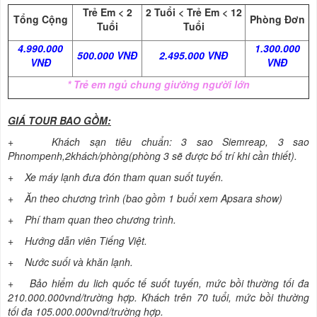
Trẻ Em < 2
2 Tuổi < Trẻ Em < 12
Tổng Cộng
Phòng Đơn
Tuổi
Tuổi
4.990.000
1.300.000
500.000 VNĐ
2.495.000 VNĐ
VNĐ
VNĐ
* Trẻ em ngủ chung giường người lớn
GIÁ TOUR BAO GỒM:
+ Khách sạn tiêu chuẩn: 3 sao Siemreap, 3 sao
Phnompenh,2khách/phòng(phòng 3 sẽ được
bố trí khi cần thiết).
+ Xe máy lạnh đưa đón tham quan suốt tuyến.
+ Ăn theo chương trình (bao gồm 1 buổi xem Apsara show)
+ Phí tham quan theo chương trình.
+ Hướng dẫn viên Tiếng Việt.
+ Nước suối và khăn lạnh.
+ Bảo hiểm du lich quốc tế suốt tuyến, mức bồi thường tối đa
210.000.000vnd/trường hợp. Khách trên 70 tuổi, mức bồi thường
tối đa 105.000.000vnd/trường hợp.