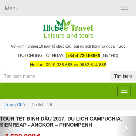
Menu
Toggle
naviga
Với kinh nghiệm 10 năm tổ chức các Tour du lịch trong và ngoài nước
GỌI CHÚNG TÔI NGAY:
(+84)4.730.96966
(Giờ HC)
Hotline: 0915.338.688 và 0982.614.888
Tìm kiếm
Toggle
navigat
Trang Chủ
Du lich Tết
Previous
Nex
TOUR TÊT ĐINH DẬU 2017: DU LỊCH CAMPUCHIA:
SIEMREAP - ANGKOR – PHNOMPENH
4,690,000đ