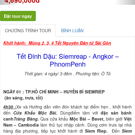
CHƯƠNG TRÌNH TOUR
BÌNH LUẬN
Khởi hành: Mùng 2, 3, 4 Tết Nguyên Đán từ Sài Gòn
Tết Đinh Dậu: Siemreap - Angkor –
PhnomPenh
Thời gian: 4 ngày/ 3 đêm . Phương tiện: Ô Tô
NGÀY 01 : TP.HỒ CHÍ MINH – HUYỀN BÍ SIEMRIEP
(ăn sáng, trưa, tối)
4h30 :
Xe và Hướng dẫn viên đón khách tại điểm hẹn , khởi hành
đến
Cửa Khẩu Mộc Bài.
Dùngđiểm tâm với
đặc sản bánh
canh
Trảng Bàng.
Qua cửa khẩu
Mộc Bài – Bavet,
biên giới
Việt
Nam – Cambodia
làm thủ tục nhập cảnh. Dùng cơm trưa tại nhà
hàng địa phương, tiếp tục khởi hành đi
Siem Riep.
Đến
Siem