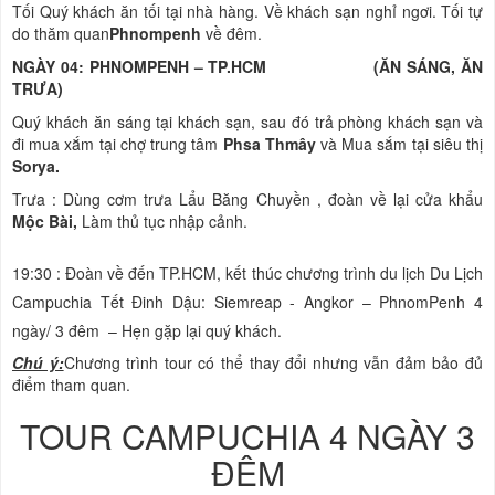
Tối Quý khách ăn tối tại nhà hàng. Về khách sạn nghỉ ngơi. Tối tự
do thăm quan
Phnompenh
về đêm.
NGÀY 04: PHNOMPENH – TP.HCM (ĂN SÁNG, ĂN
TRƯA)
Quý khách ăn sáng tại khách sạn, sau đó trả phòng khách sạn và
đi mua xắm tại chợ trung tâm
Phsa Thmây
và Mua sắm tại siêu thị
Sorya.
Trưa : Dùng cơm trưa Lẩu Băng Chuyền , đoàn về lại cửa khẩu
Mộc Bài,
Làm thủ tục nhập cảnh.
19:30 : Đoàn về đến TP.HCM, kết thúc chương trình du lịch Du Lịch
Campuchia Tết Đinh Dậu
: Siemreap - Angkor – PhnomPenh
4
ngày/ 3 đêm – Hẹn gặp lại quý khách.
Chú ý:
Chương trình tour có thể thay đổi nhưng vẫn đảm bảo đủ
điểm tham quan.
TOUR CAMPUCHIA 4 NGÀY 3
ĐÊM