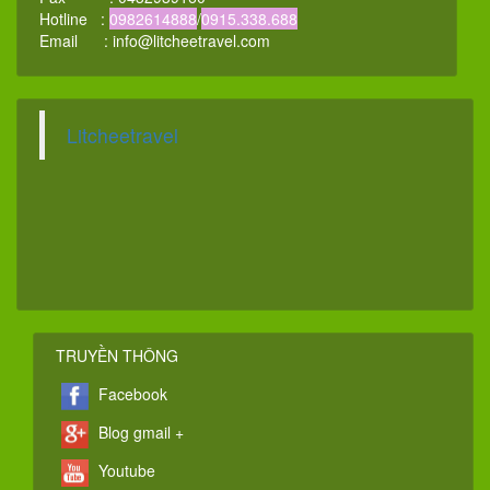
Hotline :
0982614888
/
0915.338.688
Email :
info@litcheetravel.com
Litcheetravel
TRUYỀN THÔNG
Facebook
Blog gmail +
Youtube