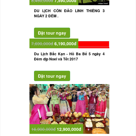
8,450,000đ
7,590,000đ
DU LỊCH CÔN ĐẢO LINH THIÊNG 3
NGÀY 2 ĐÊM .
7,690,000đ
6,190,000đ
Du Lịch Bắc Kạn - Hồ Ba Bể 5 ngày 4
Đêm dịp Noel và Tết 2017
16,900,000đ
12,900,000đ