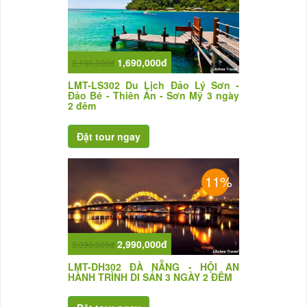
1,690,000đ
2,190,000đ
LMT-LS302 Du Lịch Đảo Lý Sơn -
Đảo Bé - Thiên Ấn - Sơn Mỹ 3 ngày
2 đêm
11%
2,990,000đ
3,390,000đ
LMT-DH302 ĐÀ NẴNG - HỘI AN
HÀNH TRÌNH DI SẢN 3 NGÀY 2 ĐÊM