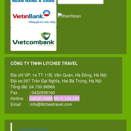
CÔNG TY TNHH LITCHEE TRAVEL
Địa chỉ VP: 14 TT 11B, Văn Quán, Hà Đông, Hà Nội
Đội xe:357 Trần Đại Nghĩa, Hai Bà Trưng, Hà Nội
Tổng đài: 04.730.96966
Fax : 0432939160
Hotline :
0982614888
/
0915.338.688
Email :
info@litcheetravel.com
Litcheetravel