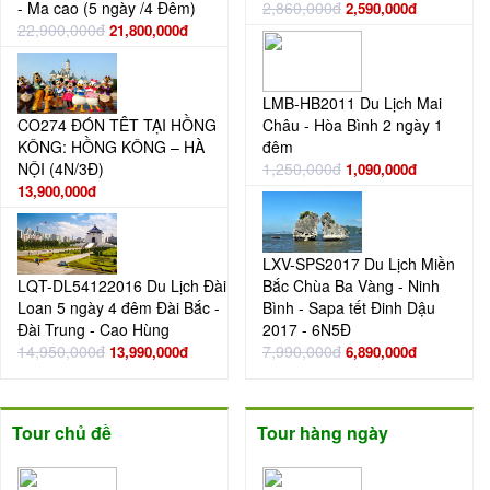
- Ma cao (5 ngày /4 Đêm)
2,860,000đ
2,590,000đ
22,900,000đ
21,800,000đ
LMB-HB2011 Du Lịch Mai
CO274 ĐÓN TÊT TẠI HỒNG
Châu - Hòa Bình 2 ngày 1
KÔNG: HỒNG KÔNG – HÀ
đêm
NỘI (4N/3Đ)
1,250,000đ
1,090,000đ
13,900,000đ
LXV-SPS2017 Du Lịch Miền
LQT-DL54122016 Du Lịch Đài
Bắc Chùa Ba Vàng - Ninh
Loan 5 ngày 4 đêm Đài Bắc -
Bình - Sapa tết Đinh Dậu
Đài Trung - Cao Hùng
2017 - 6N5Đ
14,950,000đ
7,990,000đ
13,990,000đ
6,890,000đ
Tour chủ đề
Tour hàng ngày