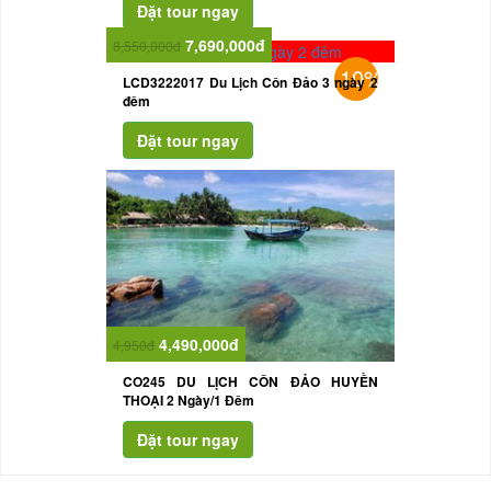
7,690,000đ
8,550,000đ
10%
LCD3222017 Du Lịch Côn Đảo 3 ngày 2
đêm
4,490,000đ
4,950đ
CO245 DU LỊCH CÔN ĐẢO HUYỀN
THOẠI 2 Ngày/1 Đêm