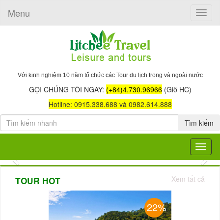
Menu
Toggle
naviga
Với kinh nghiệm 10 năm tổ chức các Tour du lịch trong và ngoài nước
GỌI CHÚNG TÔI NGAY:
(+84)4.730.96966
(Giờ HC)
Hotline: 0915.338.688 và 0982.614.888
Tìm kiếm
Toggle
navigat
Previous
Nex
Xem tất cả
TOUR HOT
22%