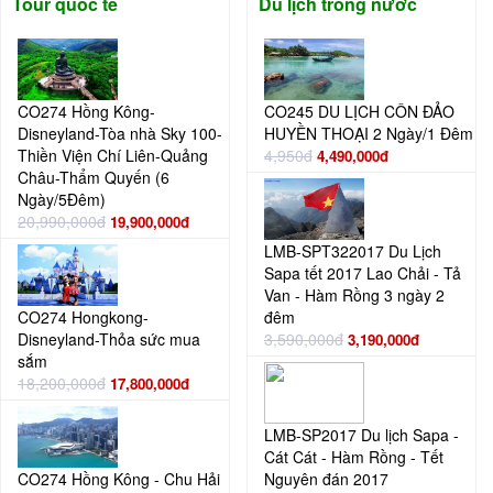
Tour quốc tế
Du lịch trong nước
CO274 Hồng Kông-
CO245 DU LỊCH CÔN ĐẢO
Disneyland-Tòa nhà Sky 100-
HUYỀN THOẠI 2 Ngày/1 Đêm
Thiền Viện Chí Liên-Quảng
4,950đ
4,490,000đ
Châu-Thẩm Quyến (6
Ngày/5Đêm)
20,990,000đ
19,900,000đ
LMB-SPT322017 Du Lịch
Sapa tết 2017 Lao Chải - Tả
Van - Hàm Rồng 3 ngày 2
CO274 Hongkong-
đêm
Disneyland-Thỏa sức mua
3,590,000đ
3,190,000đ
sắm
18,200,000đ
17,800,000đ
LMB-SP2017 Du lịch Sapa -
Cát Cát - Hàm Rồng - Tết
CO274 Hồng Kông - Chu Hải
Nguyên đán 2017