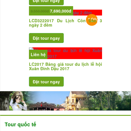
7,690,000đ
8,550,000đ
10%
LCD3222017 Du Lịch Côn Đảo 3
ngày 2 đêm
Liên hệ
LC2017 Bảng giá tour du lịch lễ hội
Xuân Đinh Dậu 2017
Tour quốc tế