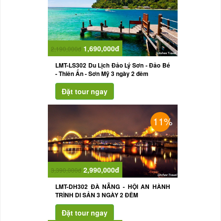
1,690,000đ
2,190,000đ
LMT-LS302 Du Lịch Đảo Lý Sơn - Đảo Bé
- Thiên Ấn - Sơn Mỹ 3 ngày 2 đêm
11%
2,990,000đ
3,390,000đ
LMT-DH302 ĐÀ NẴNG - HỘI AN HÀNH
TRÌNH DI SẢN 3 NGÀY 2 ĐÊM