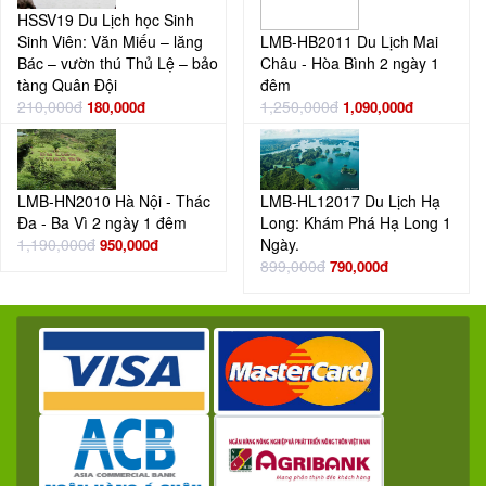
HSSV19 Du Lịch học Sinh
Sinh Viên: Văn Miếu – lăng
LMB-HB2011 Du Lịch Mai
Bác – vườn thú Thủ Lệ – bảo
Châu - Hòa Bình 2 ngày 1
tàng Quân Đội
đêm
210,000đ
1,250,000đ
180,000đ
1,090,000đ
LMB-HN2010 Hà Nội - Thác
LMB-HL12017 Du Lịch Hạ
Đa - Ba Vì 2 ngày 1 đêm
Long: Khám Phá Hạ Long 1
1,190,000đ
Ngày.
950,000đ
899,000đ
790,000đ