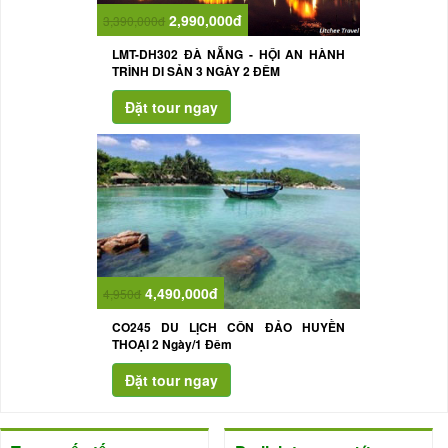
2,990,000đ
3,390,000đ
LMT-DH302 ĐÀ NẴNG - HỘI AN HÀNH
TRÌNH DI SẢN 3 NGÀY 2 ĐÊM
4,490,000đ
4,950đ
CO245 DU LỊCH CÔN ĐẢO HUYỀN
THOẠI 2 Ngày/1 Đêm