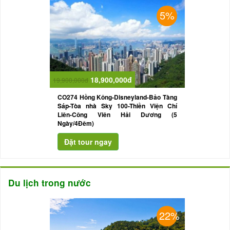
5%
18,900,000đ
19,900,000đ
CO274 Hồng Kông-Disneyland-Bảo Tàng
Sáp-Tòa nhà Sky 100-Thiền Viện Chí
Liên-Công Viên Hải Dương (5
Ngày/4Đêm)
Du lịch trong nước
22%