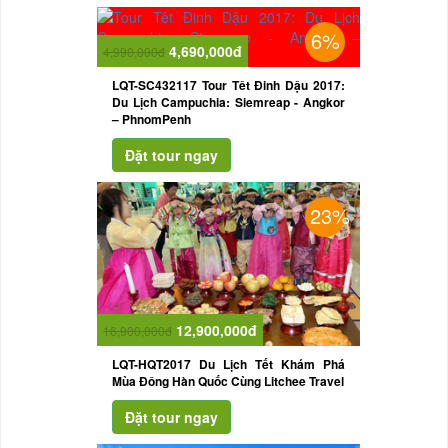
6%
4,690,000đ
4,990,000đ
LQT-SC432117 Tour Têt Đinh Dậu 2017:
Du Lịch Campuchia: Siemreap - Angkor
– PhnomPenh
23%
12,900,000đ
16,900,000đ
LQT-HQT2017 Du Lịch Tết Khám Phá
Mùa Đông Hàn Quốc Cùng Litchee Travel