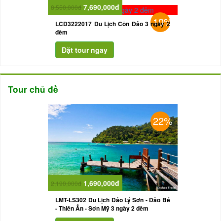
7,690,000đ
8,550,000đ
10%
LCD3222017 Du Lịch Côn Đảo 3 ngày 2
đêm
Tour chủ đề
22%
1,690,000đ
2,190,000đ
LMT-LS302 Du Lịch Đảo Lý Sơn - Đảo Bé
- Thiên Ấn - Sơn Mỹ 3 ngày 2 đêm