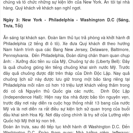
chúng và tổ chức những sự kiện lớn của New York. Ăn tối tại nhà
hàng. Quý khách về khách sạn nghỉ ngơi.
Ngày 3: New York - Philadelphia - Washington D.C (Sáng,
Trưa, Tối)
Ăn sáng tại khách sạn. Đoàn làm thủ tục trả phòng và khởi hành đi
Philadelphia (2 tiếng đi ô tô). Xe đưa Quý khách đi theo hướng
Nam hành trình qua các Bang New Jersey, Delaware, Baltimore,
Pennsylvania. Đến Philadelphia, Đoàn dừng chân tham quan chụp
ảnh: - Xưởng đúc tiền xu của Mỹ, Chuông tự do (Liberty Bell): Đây
là quả chuông gióng lên tiếng chuông khai sinh nước Mỹ. Trước
đây quả chuông được đặt trên tháp của Dinh Độc Lập. Nay quả
chuông lịch sử này được lưu giữ trong một bảo tàng riêng tại
Philadelphia mỗi năm có hơn 10 triệu lượt khách viếng thăm trong
đó có cả Nguyên thủ Quốc gia các nước, Dinh Độc Lập
(Independence Hall): Hiện nay tòa nhà được bảo tồn nguyên vẹn,
trước đây nơi này diễn ra cuộc họp thống nhất 13 bang của nước
Mỹ và là nơi diễn ra rất điều sự kiện lịch sử quan trọng của buổi
đầu khai sinh Hoa Kỳ. Nơi đây cũng chính là trụ sở của Lưỡng viện
Quốc hội Mỹ thời kỳ non trẻ.
Đoàn ăn trưa, sau đó tiếp tục khởi hành đi Washington D.C. Đến
Washington D.C. Đoàn tham quan: Nhà tưởng niệm Jefferson: