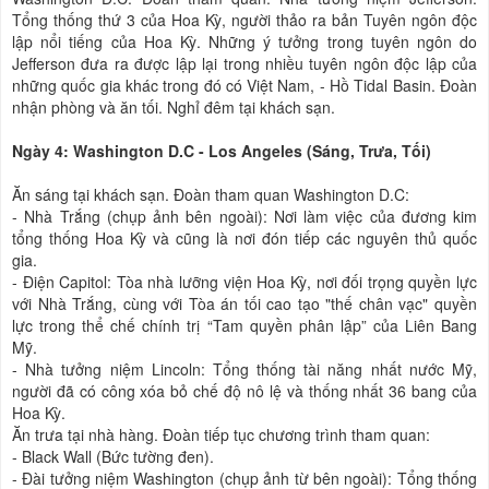
Tổng thống thứ 3 của Hoa Kỳ, người thảo ra bản Tuyên ngôn độc
lập nổi tiếng của Hoa Kỳ. Những ý tưởng trong tuyên ngôn do
Jefferson đưa ra được lập lại trong nhiều tuyên ngôn độc lập của
những quốc gia khác trong đó có Việt Nam, - Hồ Tidal Basin. Đoàn
nhận phòng và ăn tối. Nghỉ đêm tại khách sạn.
Ngày 4: Washington D.C - Los Angeles (Sáng, Trưa, Tối)
Ăn sáng tại khách sạn. Đoàn tham quan Washington D.C:
- Nhà Trắng (chụp ảnh bên ngoài): Nơi làm việc của đương kim
tổng thống Hoa Kỳ và cũng là nơi đón tiếp các nguyên thủ quốc
gia.
- Điện Capitol: Tòa nhà lưỡng viện Hoa Kỳ, nơi đối trọng quyền lực
với Nhà Trắng, cùng với Tòa án tối cao tạo "thế chân vạc" quyền
lực trong thể chế chính trị “Tam quyền phân lập” của Liên Bang
Mỹ.
- Nhà tưởng niệm Lincoln: Tổng thống tài năng nhất nước Mỹ,
người đã có công xóa bỏ chế độ nô lệ và thống nhất 36 bang của
Hoa Kỳ.
Ăn trưa tại nhà hàng. Đoàn tiếp tục chương trình tham quan:
- Black Wall (Bức tường đen).
- Đài tưởng niệm Washington (chụp ảnh từ bên ngoài): Tổng thống