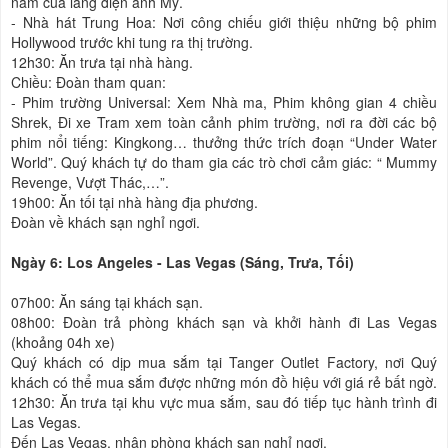
năm của làng điện ảnh Mỹ.
- Nhà hát Trung Hoa: Nơi công chiếu giới thiệu những bộ phim
Hollywood trước khi tung ra thị trường.
12h30: Ăn trưa tại nhà hàng.
Chiều: Đoàn tham quan:
- Phim trường Universal: Xem Nhà ma, Phim không gian 4 chiều
Shrek, Đi xe Tram xem toàn cảnh phim trường, nơi ra đời các bộ
phim nổi tiếng: Kingkong… thưởng thức trích đoạn “Under Water
World”. Quý khách tự do tham gia các trò chơi cảm giác: “ Mummy
Revenge, Vượt Thác,…”.
19h00: Ăn tối tại nhà hàng địa phương.
Đoàn về khách sạn nghỉ ngơi.
Ngày 6: Los Angeles - Las Vegas (Sáng, Trưa, Tối)
07h00: Ăn sáng tại khách sạn.
08h00: Đoàn trả phòng khách sạn và khởi hành đi Las Vegas
(khoảng 04h xe)
Quý khách có dịp mua sắm tại Tanger Outlet Factory, nơi Quý
khách có thể mua sắm được những món đồ hiệu với giá rẻ bất ngờ.
12h30: Ăn trưa tại khu vực mua sắm, sau đó tiếp tục hành trình đi
Las Vegas.
Đến Las Vegas, nhận phòng khách sạn nghỉ ngơi.