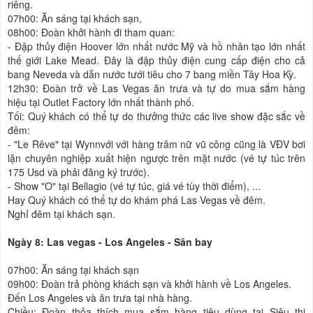
riêng.
07h00: Ăn sáng tại khách sạn,
08h00: Đoàn khởi hành đi tham quan:
- Đập thủy điện Hoover lớn nhất nước Mỹ và hồ nhân tạo lớn nhất
thế giới Lake Mead. Đây là đập thủy điện cung cấp điện cho cả
bang Neveda và dẫn nước tưới tiêu cho 7 bang miền Tây Hoa Kỳ.
12h30: Đoàn trở về Las Vegas ăn trưa và tự do mua sắm hàng
hiệu tại Outlet Factory lớn nhất thành phố.
Tối: Quý khách có thể tự do thưởng thức các live show đặc sắc về
đêm:
- "Le Rêve" tại Wynnvới với hàng trăm nữ vũ công cũng là VĐV bơi
lặn chuyên nghiệp xuất hiện ngược trên mặt nước (vé tự túc trên
175 Usd và phải đăng ký trước).
- Show "O" tại Bellagio (vé tự túc, giá vé tùy thời điểm), ...
Hay Quý khách có thể tự do khám phá Las Vegas về đêm.
Nghỉ đêm tại khách sạn.
Ngày 8: Las vegas - Los Angeles - Sân bay
07h00: Ăn sáng tại khách sạn
09h00: Đoàn trả phòng khách sạn và khởi hành về Los Angeles.
Đến Los Angeles và ăn trưa tại nhà hàng.
Chiều: Đoàn thỏa thích mua sắm hàng tiêu dùng tại Siêu thị