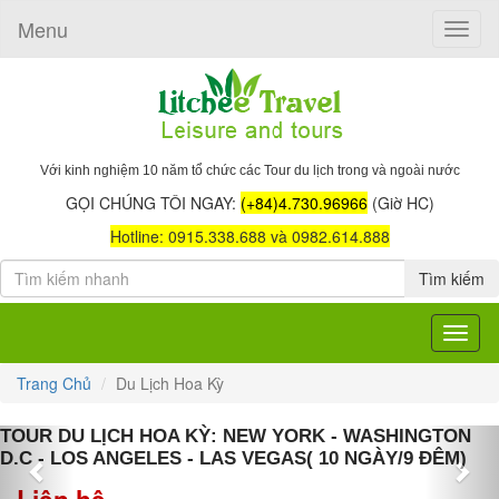
Menu
Toggle
naviga
Với kinh nghiệm 10 năm tổ chức các Tour du lịch trong và ngoài nước
GỌI CHÚNG TÔI NGAY:
(+84)4.730.96966
(Giờ HC)
Hotline: 0915.338.688 và 0982.614.888
Tìm kiếm
Toggle
navigat
Trang Chủ
Du Lịch Hoa Kỳ
Previous
Nex
TOUR DU LỊCH HOA KỲ: NEW YORK - WASHINGTON
D.C - LOS ANGELES - LAS VEGAS( 10 NGÀY/9 ĐÊM)
Liên hệ