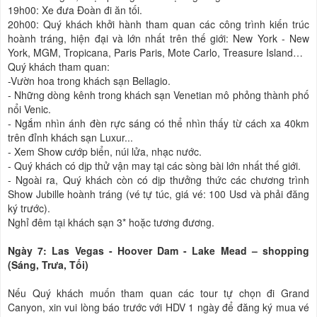
19h00: Xe đưa Đoàn đi ăn tối.
20h00: Quý khách khởi hành tham quan các công trình kiến trúc
hoành tráng, hiện đại và lớn nhất trên thế giới: New York - New
York, MGM, Tropicana, Paris Paris, Mote Carlo, Treasure Island…
Quý khách tham quan:
-Vườn hoa trong khách sạn Bellagio.
- Những dòng kênh trong khách sạn Venetian mô phỏng thành phố
nổi Venic.
- Ngắm nhìn ánh đèn rực sáng có thể nhìn thấy từ cách xa 40km
trên đỉnh khách sạn Luxur...
- Xem Show cướp biển, núi lửa, nhạc nước.
- Quý khách có dịp thử vận may tại các sòng bài lớn nhất thế giới.
- Ngoài ra, Quý khách còn có dịp thưởng thức các chương trình
Show Jubille hoành tráng (vé tự túc, giá vé: 100 Usd và phải đăng
ký trước).
Nghỉ đêm tại khách sạn 3* hoặc tương đương.
Ngày 7: Las Vegas - Hoover Dam - Lake Mead – shopping
(Sáng, Trưa, Tối)
Nếu Quý khách muốn tham quan các tour tự chọn đi Grand
Canyon, xin vui lòng báo trước với HDV 1 ngày để đăng ký mua vé