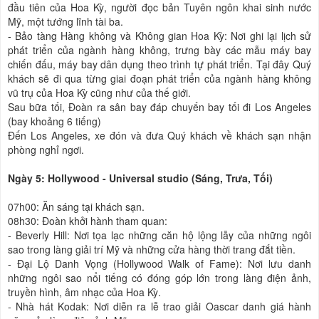
đầu tiên của Hoa Kỳ, người đọc bản Tuyên ngôn khai sinh nước
Mỹ, một tướng lĩnh tài ba.
- Bảo tàng Hàng không và Không gian Hoa Kỳ: Nơi ghi lại lịch sử
phát triển của ngành hàng không, trưng bày các mẫu máy bay
chiến đấu, máy bay dân dụng theo trình tự phát triển. Tại đây Quý
khách sẽ đi qua từng giai đoạn phát triển của ngành hàng không
vũ trụ của Hoa Kỳ cũng như của thế giới.
Sau bữa tối, Đoàn ra sân bay đáp chuyến bay tối đi Los Angeles
(bay khoảng 6 tiếng)
Đến Los Angeles, xe đón và đưa Quý khách về khách sạn nhận
phòng nghỉ ngơi.
Ngày 5: Hollywood - Universal studio (Sáng, Trưa, Tối)
07h00: Ăn sáng tại khách sạn.
08h30: Đoàn khởi hành tham quan:
- Beverly Hill: Nơi tọa lạc những căn hộ lộng lẫy của những ngôi
sao trong làng giải trí Mỹ và những cửa hàng thời trang đắt tiền.
- Đại Lộ Danh Vọng (Hollywood Walk of Fame): Nơi lưu danh
những ngôi sao nổi tiếng có đóng góp lớn trong làng điện ảnh,
truyền hình, âm nhạc của Hoa Kỳ.
- Nhà hát Kodak: Nơi diễn ra lễ trao giải Oascar danh giá hành