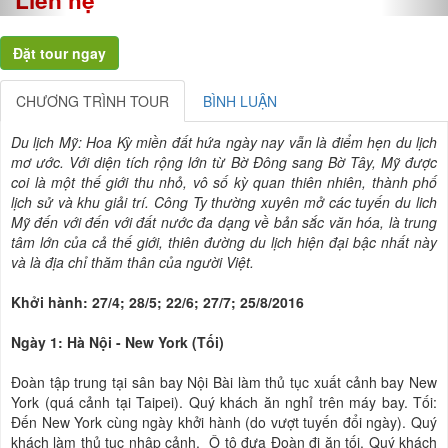
CHƯƠNG TRÌNH TOUR
BÌNH LUẬN
Du lịch Mỹ: Hoa Kỳ miền đất hứa ngày nay vẫn là điểm hẹn du lịch
mơ ước. Với diện tích rộng lớn từ Bờ Đông sang Bờ Tây, Mỹ được
coi là một thế giới thu nhỏ, vô số kỳ quan thiên nhiên, thành phố
lịch sử và khu giải trí. Công Ty thường xuyên mở các tuyến du lich
Mỹ đến với đến với đất nước đa dạng về bản sắc văn hóa, là trung
tâm lớn của cả thế giới, thiên đường du lịch hiện đại bậc nhất này
và là địa chỉ thăm thân của người Việt.
Khởi hành: 27/4; 28/5; 22/6; 27/7; 25/8/2016
Ngày 1: Hà Nội - New York (Tối)
Đoàn tập trung tại sân bay Nội Bài làm thủ tục xuất cảnh bay New
York (quá cảnh tại Taipei). Quý khách ăn nghỉ trên máy bay. Tối:
Đến New York cùng ngày khởi hành (do vượt tuyến đổi ngày). Quý
khách làm thủ tục nhập cảnh. Ô tô đưa Đoàn đi ăn tối. Quý khách