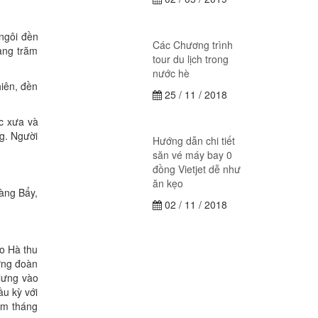
ngôi đền
Các Chương trình
àng trăm
tour du lịch trong
nước hè
iên, đền
25 / 11 / 2018
c xưa và
ng. Người
Hướng dẫn chi tiết
săn vé máy bay 0
đồng Vietjet dễ như
ăn kẹo
oàng Bẩy,
02 / 11 / 2018
ảo Hà thu
từng đoàn
lưng vào
ầu kỳ với
ằm tháng