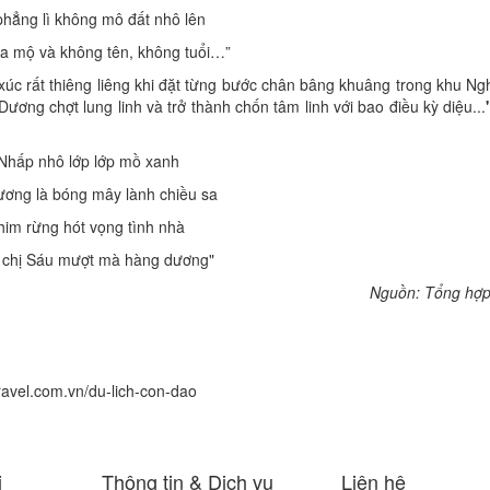
phẳng lì không mô đất nhô lên
a mộ và không tên, không tuổi…”
c rất thiêng liêng khi đặt từng bước chân bâng khuâng trong khu Ngh
ng chợt lung linh và trở thành chốn tâm linh với bao điều kỳ diệu...
Nhấp nhô lớp lớp mồ xanh
ương là bóng mây lành chiều sa
him rừng hót vọng tình nhà
a chị Sáu mượt mà hàng dương"
Nguồn: Tổng hợp 
travel.com.vn/du-lich-con-dao
i
Thông tin & Dịch vụ
Liên hệ