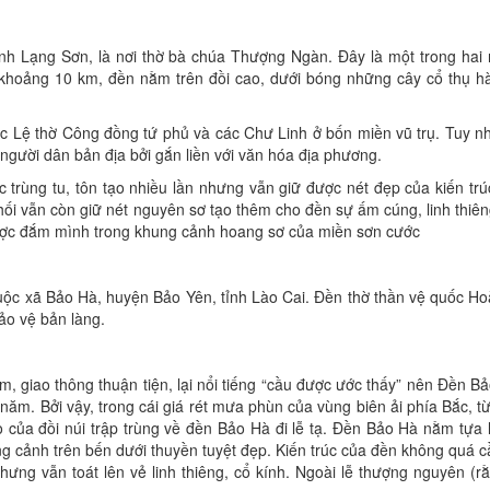
h Lạng Sơn, là nơi thờ bà chúa Thượng Ngàn. Đây là một trong hai 
 khoảng 10 km, đền nằm trên đồi cao, dưới bóng những cây cổ thụ h
 Lệ thờ Công đồng tứ phủ và các Chư Linh ở bốn miền vũ trụ. Tuy nh
 người dân bản địa bởi gắn liền với văn hóa địa phương.
trùng tu, tôn tạo nhiều lần nhưng vẫn giữ được nét đẹp của kiến trú
 khối vẫn còn giữ nét nguyên sơ tạo thêm cho đền sự ấm cúng, linh thiê
được đắm mình trong khung cảnh hoang sơ của miền sơn cước
thuộc xã Bảo Hà, huyện Bảo Yên, tỉnh Lào Cai. Đền thờ thần vệ quốc H
o vệ bản làng.
 giao thông thuận tiện, lại nổi tiếng “cầu được ước thấy” nên Đền B
 năm. Bởi vậy, trong cái giá rét mưa phùn của vùng biên ải phía Bắc, 
của đồi núi trập trùng về đền Bảo Hà đi lễ tạ. Đền Bảo Hà nằm tựa 
 cảnh trên bến dưới thuyền tuyệt đẹp. Kiến trúc của đền không quá c
ng vẫn toát lên vẻ linh thiêng, cổ kính. Ngoài lễ thượng nguyên (r