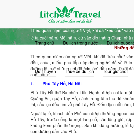
info@litcheetravel.com
0915.338.689
Những đền chùa đi lễ
Theo quan niệm của người Việt, khi đã "kêu cầu" vào d
lễ tạ cuối năm. Mỗi năm, cứ vào dịp tháng Chạp, nhà 
Trang chủ
Du lịch trong nước
Du lịch quốc t
Những đền
Theo quan niệm của người Việt, khi đã "kêu cầu" vào 
đền, chùa, miếu, phủ tấp nập dòng người đổ về lễ tạ
đường lễ tạ ở những nơi đã “xin lộc” đầu năm. Dưới đâ
Du Thuyền
Thuê xe du lịch
Tour giờ chót
cuối năm:
1. Phủ Tây Hồ, Hà Nội
Phủ Tây Hồ thờ Bà chúa Liễu Hạnh, được coi là một 
Quảng An, quận Tây Hồ, cách trung tâm thủ đô khoả
tài, cầu lộc đều tìm về phủ Tây Hồ. Đến dịp cuối năm,
Ngoài tạ lễ, khách đến Phủ còn được thưởng ngoạn c
Hồ Tây, trước cổng là một làng cổ, sân lộng gió, rợ
không kém phần thơ mộng. Sau khi dâng hương, lễ tạ
con đường dẫn vào Phủ.