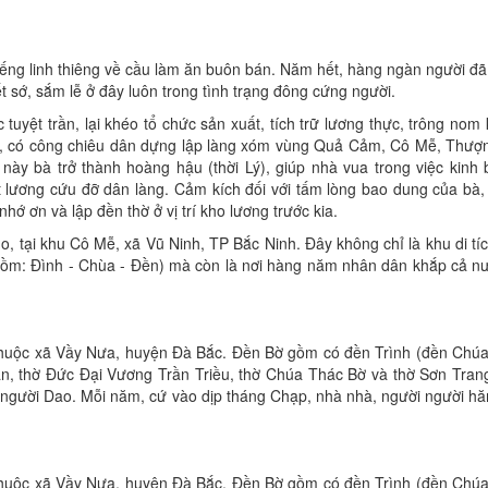
iếng linh thiêng về cầu làm ăn buôn bán. Năm hết, hàng ngàn người đ
t sớ, sắm lễ ở đây luôn trong tình trạng đông cứng người.
uyệt trần, lại khéo tổ chức sản xuất, tích trữ lương thực, trông nom
6), có công chiêu dân dựng lập làng xóm vùng Quả Cảm, Cô Mễ, Thượ
 này bà trở thành hoàng hậu (thời Lý), giúp nhà vua trong việc kinh
hát lương cứu đỡ dân làng. Cảm kích đối với tấm lòng bao dung của bà
 ơn và lập đền thờ ở vị trí kho lương trước kia.
 tại khu Cô Mễ, xã Vũ Ninh, TP Bắc Ninh. Đây không chỉ là khu di tíc
 (gồm: Đình - Chùa - Đền) mà còn là nơi hàng năm nhân dân khắp cả n
huộc xã Vầy Nưa, huyện Đà Bắc. Đền Bờ gồm có đền Trình (đền Chúa
n, thờ Đức Đại Vương Trần Triều, thờ Chúa Thác Bờ và thờ Sơn Tran
người Dao. Mỗi năm, cứ vào dịp tháng Chạp, nhà nhà, người người hă
huộc xã Vầy Nưa, huyện Đà Bắc. Đền Bờ gồm có đền Trình (đền Chúa