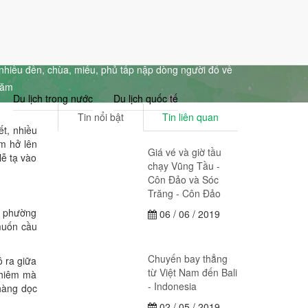
Giỏ Hàng (0)
Đăng nhập
Đăng ký
 nhiều đền, chùa, miếu, phủ tấp nập dòng người đổ về
năm
Du lịch trong nước
Du lịch quốc tế
Tin nổi bật
Tin liên quan
ết, nhiều
m hở lên
Giá vé và giờ tầu
lễ tạ vào
chạy Vũng Tầu -
Côn Đảo và Sóc
Trăng - Côn Đảo
c phường
06 / 06 / 2019
muốn cầu
Chuyến bay thẳng
 ra giữa
từ Việt Nam đến Bali
ghiêm mà
- Indonesia
hàng dọc
02 / 05 / 2019