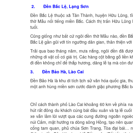
2. Đền Bắc Lệ, Lạng Sơn
Đền Bắc Lệ thuộc xã Tân Thành, huyện Hữu Lũng, tỉn
thờ Mẫu nổi tiếng miền Bắc. Cách thị trấn Hữu Lũng
tuổi.
Cũng giống như bất cứ ngôi đền thờ Mẫu nào, đền Bắc
Bắc Lệ gần gũi với tín ngưỡng dân gian, thân thiện với
Trải qua bao tháng năm, mưa nắng, ngôi đền đã được 
những di vật cổ có giá trị. Các hàng cột bằng gỗ liền
đi đền không chỉ để thắp hương, dâng lễ tạ mà còn 
3. Đền Bảo Hà, Lào Cai
Đền Bảo Hà là khu di tích lịch sử văn hóa quốc gia, 
một anh hùng miền sơn cước đánh giặc phương Bắc bả
Chỉ cách thành phố Lào Cai khoảng 60 km về phía nam,
hút rất đông du khách cúng bái đầu xuân và tạ lễ cuối
xe vẫn lầm lũi vượt qua các cung đường ngoằn ngoèo 
núi Cấm, mặt hướng ra dòng sông Hồng, tạo nên quang
cổng tam quan, phủ chúa Sơn Trang, Tòa đại bái… như