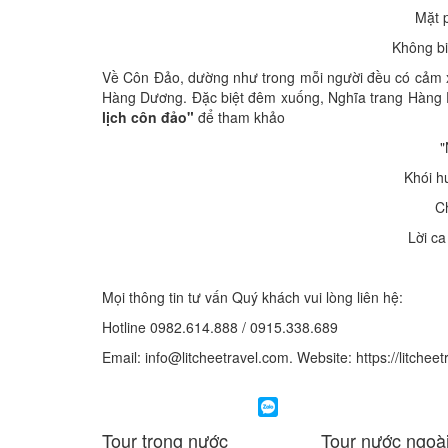
Mặt 
Không bi
Về Côn Ðảo, dường như trong mỗi người đều có cảm xú
Hàng Dương. Ðặc biệt đêm xuống, Nghĩa trang Hàng Dươ
lịch côn đảo"
để tham khảo
"
Khói h
C
Lời c
Mọi thông tin tư vấn Quý khách vui lòng liên hệ:
Hotline 0982.614.888 / 0915.338.689
Email: info@litcheetravel.com. Website: https://litchee
Tour trong nước
Tour nước ngoà