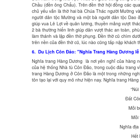
Chầu (đền ông Chẩu). Trên đền thờ hội đồng các qua
chủ yếu vẫn là thờ hai bà Chúa Thác người Mường và
người dân tộc Mường và một bà người dân tộc Dao ở 
giúp vua Lê Lợi về quân lương, thuyền mảng vượt thá
2 bà thường hiển linh giúp dân vượt thác an toàn, p
làm thánh và lập đền thờ phụng. Đền thờ cũ chìm dướ
trên nền của đền thờ cũ, lúc nào cũng tấp nập khách 
6. Du Lịch Côn Đảo: "Nghĩa Trang Hàng Dương lễ
Nghĩa trang Hàng Dương là nơi yên nghỉ của hàng ngà
của hệ thống Nhà tù Côn Đảo, trong cuộc đấu trang v
trang Hàng Dương ở Côn Đảo là một trong những nghĩa
tôn tạo lại với quy mô như hiện nay. Nghĩa trang Hàn
“Núi
Đất Cô
Mỗi b
Mỗi 
Nghĩa địa
Hết 