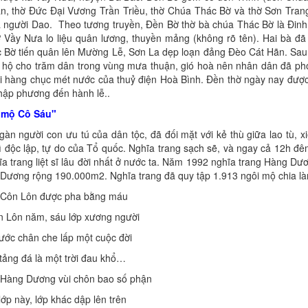
n, thờ Đức Đại Vương Trần Triều, thờ Chúa Thác Bờ và thờ Sơn Tran
 người Dao. Theo tương truyền, Đền Bờ thờ bà chúa Thác Bờ là Đinh
Vầy Nưa lo liệu quân lương, thuyền mảng (không rõ tên). Hai bà đã
c Bờ tiến quân lên Mường Lễ, Sơn La dẹp loạn đảng Đèo Cát Hãn. Sau 
hù hộ cho trăm dân trong vùng mưa thuận, gió hoà nên nhân dân đã ph
i hàng chục mét nước của thuỷ điện Hoà Bình. Đền thờ ngày nay được
thập phương đến hành lễ..
 mộ Cô Sáu"
n người con ưu tú của dân tộc, đã đối mặt với kẻ thù giữa lao tù, x
ì độc lập, tự do của Tổ quốc. Nghĩa trang sạch sẽ, và ngay cả 12h đ
 trang liệt sĩ lâu đời nhất ở nước ta. Năm 1992 nghĩa trang Hàng Dư
g Dương rộng 190.000m2. Nghĩa trang đã quy tập 1.913 ngôi mộ chia l
 Côn Lôn được pha bằng máu
n Lôn năm, sáu lớp xương người
ước chân che lấp một cuộc đời
tảng đá là một trời đau khổ…
 Hàng Dương vùi chôn bao số phận
lớp này, lớp khác dập lên trên