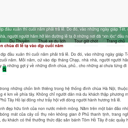
 tạ vào dịp cuối năm
ịp đầu xuân thì cuối năm phải trả lễ. Do đó, vào những ngày giáp Tết,
nhà, người người hăm hở lên đường lễ tạ ở những nơi đã “xin lộc” đầu 
ế
Du Thuyền
Thuê xe du lịch
Tour giờ chót
Trang chủ
 chùa đi lễ tạ vào dịp cuối năm
dịp đầu xuân thì cuối năm phải trả lễ. Do đó, vào những ngày giáp T
 cuối năm. Mỗi năm, cứ vào dịp tháng Chạp, nhà nhà, người người hă
y là những gợi ý về những đình chùa, phủ.. cho những ai chưa từng đi 
trong những chốn linh thiêng trong hệ thống đình chùa Hà Nội, thuộ
ng 4 km về phía tây. Không chỉ người dân mà du khách thập phương 
 Phủ Tây Hồ lại đông như trẩy hội với dòng người hành hương trả lễ.
ảnh đẹp hữu tình của non nước mênh mông. Nằm trên một bán đảo nhô
p bóng mát của cây cổ thụ nên không gian ở Phủ thanh tịnh, trang n
, du khách có thể thưởng thức đặc sản bánh Tôm Hồ Tây ở các quầy 