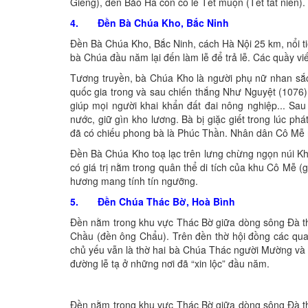
Giêng), đền Bảo Hà còn có lễ Tết muộn (Tết tất niên).
4. Đền Bà Chúa Kho, Bắc Ninh
Đền Bà Chúa Kho, Bắc Ninh, cách Hà Nội 25 km, nổi t
bà Chúa đầu năm lại đến làm lễ để trả lễ. Các quầy viế
Tương truyền, bà Chúa Kho là người phụ nữ nhan sắc t
quốc gia trong và sau chiến thắng Như Nguyệt (107
giúp mọi người khai khẩn đất đai nông nghiệp... Sau
nước, giữ gìn kho lương. Bà bị giặc giết trong lúc p
đã có chiếu phong bà là Phúc Thần. Nhân dân Cô Mễ nhớ
Đền Bà Chúa Kho toạ lạc trên lưng chừng ngọn núi Kho,
có giá trị nằm trong quân thể di tích của khu Cô Mễ
hương mang tính tín ngưỡng.
5. Đền Chúa Thác Bờ, Hoà Bình
Đền nằm trong khu vực Thác Bờ giữa dòng sông Đà t
Chầu (đền ông Chẩu). Trên đền thờ hội đồng các qua
chủ yếu vẫn là thờ hai bà Chúa Thác người Mường và 
đường lễ tạ ở những nơi đã “xin lộc” đầu năm.
Đền nằm trong khu vực Thác Bờ giữa dòng sông Đà t