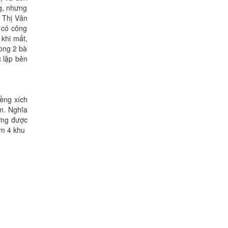
g, nhưng
 Thị Vân
 có công
khi mất,
ong 2 bà
 lập bên
iềng xích
êm. Nghĩa
ơng được
àm 4 khu