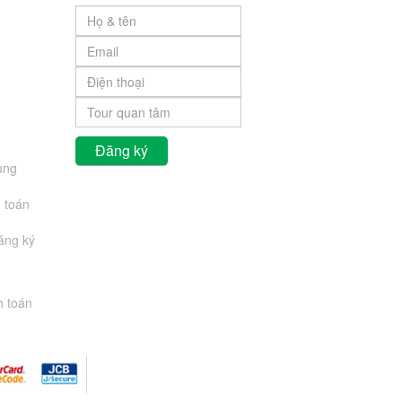
ung
 toán
đăng ký
h toán