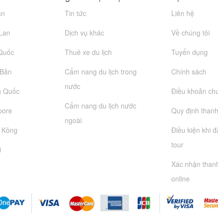
an
Tin tức
Liên hệ
 Lan
Dịch vụ khác
Về chúng tôi
 Quốc
Thuê xe du lịch
Tuyển dụng
 Bản
Cẩm nang du lịch trong
Chính sách
nước
g Quốc
Điều khoản ch
Cẩm nang du lịch nước
pore
Quy định thanh
ngoài
g Kông
Điều kiện khi 
tour
i
Xác nhận than
online