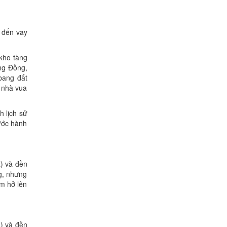
ã đến vay
 kho tàng
ng Ðồng,
 bang đất
, nhà vua
h lịch sử
ước hành
) và đền
g, nhưng
m hở lên
) và đền