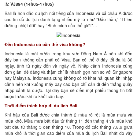
là:
VJ894 (14h05-17h05)
Bali là hòn đảo du lịch nổi tiếng của Indonesia và cả châu Á được
các tín đồ du lịch dành tặng nhiều mỹ từ như “Đảo thần,” “Thiên
đường nhiệt đới” hay “Bình minh của thế giới.”…
Đến Indonesia có cần thẻ visa không?
Indonesia là một nước trong khu vực Đông Nam Á nên khi đến
đây bạn không cần phải có Visa. Bạn có thể ở đây tối đa là 30
ngày, tính từ ngày đến và ngày về. Nhập cảnh Indonesia cũng
đơn giản, dễ dàng và thậm chí là nhanh gọn hơn so với Singapore
hay Malaysia. Indonesia cũng không có tờ khai hải quan khi nhập
cảnh nên khi xuống máy bay các bạn chỉ cần đi đến thẳng quầy
nhập cảnh là được. Tại đây bạn sẽ điền một phiếu thông tin bắt
buộc trước khi ra khỏi sân bay.
Thời điểm thích hợp đi du lịch Bali
Khí hậu của Bali được chia thành 2 mùa rõ rệt là mùa mưa và
mùa khô. Mùa mưa bắt đầu từ tháng 11 đến tháng 4 và mùa khô
bắt đầu từ tháng 5 đến tháng 10. Trong đó các tháng 7,8,9 giữa
mùa khô là thời gian cao điểm của mùa du lịch Bali nhất do vậy