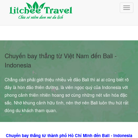
Giỏ Hàng (0)
Toggl
Đăng nhập
navig
Đăng ký
Chuyến bay thẳng từ Việt Nam đến Bali -
Indonesia
Chẳng cần phải giới thiệu nhiều về đảo Bali thì ai ai cũng biết rõ
đây là hòn đảo thiên đường, là viên ngọc quý của Indonesia với
phong cảnh thiên nhiên hoang sơ cùng những nét văn hóa đặc
sắc. Nhờ khung cảnh hữu tình, nên thơ nên Bali luôn thu hút rất
đông du khách tham quan.
Chuyến bay thẳng từ thành phố Hồ Chí Minh đến Bali - Indonesia