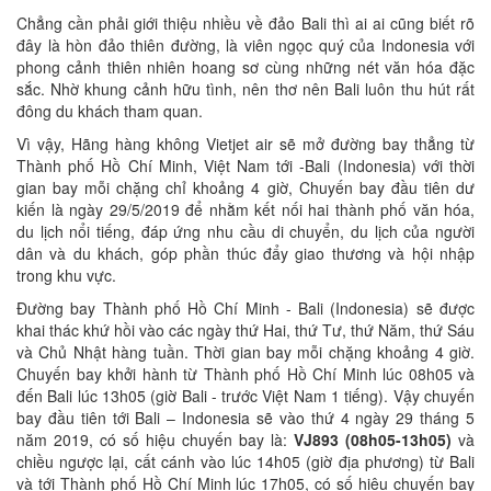
Chẳng cần phải giới thiệu nhiều về đảo Bali thì ai ai cũng biết rõ
đây là hòn đảo thiên đường, là viên ngọc quý của Indonesia với
phong cảnh thiên nhiên hoang sơ cùng những nét văn hóa đặc
sắc. Nhờ khung cảnh hữu tình, nên thơ nên Bali luôn thu hút rất
đông du khách tham quan.
Vì vậy, Hãng hàng không Vietjet air sẽ mở đường bay thẳng từ
Thành phố Hồ Chí Minh, Việt Nam tới -Bali (Indonesia) với thời
gian bay mỗi chặng chỉ khoảng 4 giờ, Chuyến bay đầu tiên dư
kiến là ngày 29/5/2019 để nhằm kết nối hai thành phố văn hóa,
du lịch nổi tiếng, đáp ứng nhu cầu di chuyển, du lịch của người
dân và du khách, góp phần thúc đẩy giao thương và hội nhập
trong khu vực.
Đường bay Thành phố Hồ Chí Minh - Bali (Indonesia) sẽ được
khai thác khứ hồi vào các ngày thứ Hai, thứ Tư, thứ Năm, thứ Sáu
và Chủ Nhật hàng tuần. Thời gian bay mỗi chặng khoảng 4 giờ.
Chuyến bay khởi hành từ Thành phố Hồ Chí Minh lúc 08h05 và
đến Bali lúc 13h05 (giờ Bali - trước Việt Nam 1 tiếng). Vậy chuyến
bay đầu tiên tới Bali – Indonesia sẽ vào thứ 4 ngày 29 tháng 5
năm 2019, có số hiệu chuyến bay là:
VJ893 (08h05-13h05)
và
chiều ngược lại, cất cánh vào lúc 14h05 (giờ địa phương) từ Bali
và tới Thành phố Hồ Chí Minh lúc 17h05, có số hiệu chuyến bay