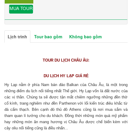
MUA TOUR
Lịch trình
Tour bao gồm
Không bao gồm
TOUR DU LỊCH CHÂU ÂU:
DU LỊCH HY LẠP GIÁ RẺ
Hy Lạp nằm ở phía Nam bán đảo Balkan của Châu Âu, là một trong
những điểm du lịch nổi tiếng nhất Thế giới. Hy Lạp vốn là đất nước của
các vị thần. Chúng ta sẽ được tận mắt chiêm ngưỡng những đền thờ
cổ kính, trang nghiêm như đền Parthenon với lối kiến trúc điêu khắc từ
đá cẩm thạch. Bên cạnh đó thủ đô Athens cũng là nơi mua sắm và
tham quan lí tưởng cho du khách. Đồng thời những món quà mỹ phẩm
hay những món ăn mang hương vị Châu Âu được chế biến kèm với
cây oliu nổi tiếng cũng là điều nhấn...