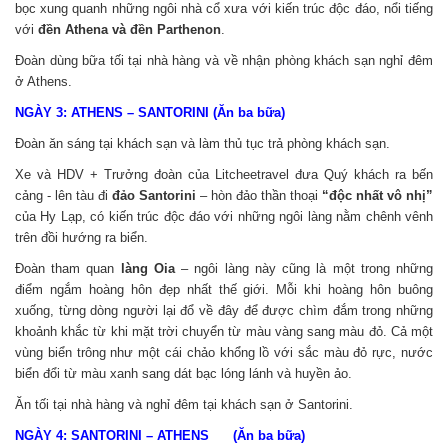
bọc xung quanh những ngôi nhà cổ xưa với kiến trúc độc đáo, nổi tiếng
với
đền Athena và đền Parthenon
.
Đoàn dùng bữa tối tại nhà hàng và về nhận phòng khách sạn nghỉ đêm
ở Athens.
NGÀY 3: ATHENS – SANTORINI (Ăn ba bữa)
Đoàn ăn sáng tại khách sạn và làm thủ tục trả phòng khách sạn.
Xe và HDV + Trưởng đoàn của Litcheetravel đưa Quý khách ra bến
cảng - lên tàu đi
đảo Santorini
– hòn đảo thần thoại
“độc nhất vô nhị”
của Hy Lạp, có kiến trúc độc đáo với những ngôi làng nằm chênh vênh
trên đồi hướng ra biển.
Đoàn tham quan
làng Oia
– ngôi làng này cũng là một trong những
điểm ngắm hoàng hôn đẹp nhất thế giới. Mỗi khi hoàng hôn buông
xuống, từng dòng người lại đổ về đây để được chìm đắm trong những
khoảnh khắc từ khi mặt trời chuyển từ màu vàng sang màu đỏ. Cả một
vùng biển trông như một cái chảo khổng lồ với sắc màu đỏ rực, nước
biển đổi từ màu xanh sang dát bạc lóng lánh và huyền ảo.
Ăn tối tại nhà hàng và nghỉ đêm tại khách sạn ở Santorini.
NGÀY 4: SANTORINI – ATHENS (Ăn ba bữa)