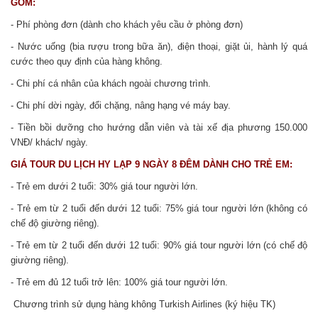
GỒM:
- Phí phòng đơn (dành cho khách yêu cầu ở phòng đơn)
- Nước uống (bia rượu trong bữa ăn), điện thoại, giặt ủi, hành lý quá
cước theo quy định của hàng không.
- Chi phí cá nhân của khách ngoài chương trình.
- Chi phí dời ngày, đổi chặng, nâng hạng vé máy bay.
- Tiền bồi dưỡng cho hướng dẫn viên và tài xế địa phương 150.000
VNĐ/ khách/ ngày.
GIÁ TOUR DU LỊCH HY LẠP 9 NGÀY 8 ĐÊM
DÀNH CHO TRẺ EM:
- Trẻ em dưới 2 tuổi: 30% giá tour người lớn.
- Trẻ em từ 2 tuổi đến dưới 12 tuổi: 75% giá tour người lớn (không có
chế độ giường riêng).
- Trẻ em từ 2 tuổi đến dưới 12 tuổi: 90% giá tour người lớn (có chế độ
giường riêng).
- Trẻ em đủ 12 tuổi trở lên: 100% giá tour người lớn.
Chương trình sử dụng hàng không Turkish Airlines (ký hiệu TK)