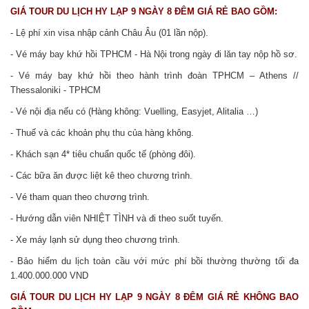
GIÁ TOUR DU LỊCH HY LẠP 9 NGÀY 8 ĐÊM GIÁ RẺ BAO GỒM:
- Lệ phí xin visa nhập cảnh Châu Âu (01 lần nộp).
- Vé máy bay khứ hồi TPHCM - Hà Nội trong ngày đi lăn tay nộp hồ sơ.
- Vé máy bay khứ hồi theo hành trình đoàn TPHCM – Athens //
Thessaloniki - TPHCM
- Vé nội địa nếu có (Hàng không: Vuelling, Easyjet, Alitalia …)
- Thuế và các khoản phụ thu của hàng không.
- Khách sạn 4* tiêu chuẩn quốc tế (phòng đôi).
- Các bữa ăn được liệt kê theo chương trình.
- Vé tham quan theo chương trình.
- Hướng dẫn viên NHIỆT TÌNH
và
đi theo suốt tuyến.
- Xe máy lạnh sử dụng theo chương trình.
- Bảo hiểm du lịch toàn cầu với mức phí bồi thường thường tối đa
1.400.000.000 VND
GIÁ TOUR DU LỊCH HY LẠP 9 NGÀY 8 ĐÊM GIÁ RẺ
KHÔNG BAO