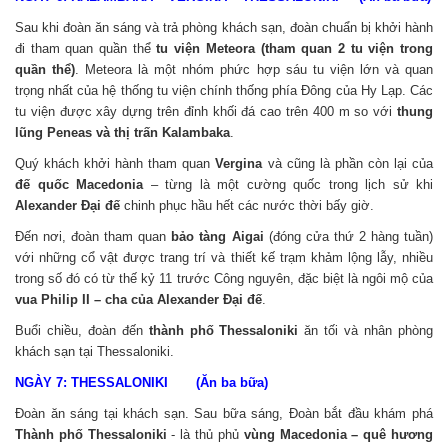
Sau khi đoàn ăn sáng và trả phòng khách sạn, đoàn chuẩn bị khởi hành
đi tham quan quần thể
tu viện Meteora (tham quan 2 tu viện trong
quần thể)
. Meteora là một nhóm phức hợp sáu tu viện lớn và quan
trọng nhất của hệ thống tu viện chính thống phía Đông của Hy Lạp.
Các
tu viện được xây dựng trên đỉnh khối đá cao trên 400 m so với
thung
lũng Peneas và thị trấn Kalambaka
.
Quý khách khởi hành tham quan
Vergina
và cũng là phần còn lại của
đế quốc Macedonia
– từng là một cường quốc trong lịch sử khi
Alexander Đại đế
chinh phục hầu hết các nước thời bấy giờ.
Đến nơi, đoàn tham quan
bảo tàng Aigai
(đóng cửa thứ 2 hàng tuần)
với những cổ vật được trang trí và thiết kế trạm khảm lộng lẫy, nhiều
trong số đó có từ thế kỷ 11 trước Công nguyên, đặc biệt là ngôi mộ của
vua Philip II – cha của Alexander Đại đế
.
Buổi chiều, đoàn đến
thành phố Thessaloniki
ăn tối và nhân phòng
khách sạn tại Thessaloniki.
NGÀY 7: THESSALONIKI (Ăn ba bữa)
Đoàn ăn sáng tại khách sạn. Sau bữa sáng, Đoàn bắt đầu khám phá
Thành phố Thessaloniki
- là thủ phủ
vùng Macedonia – quê hương