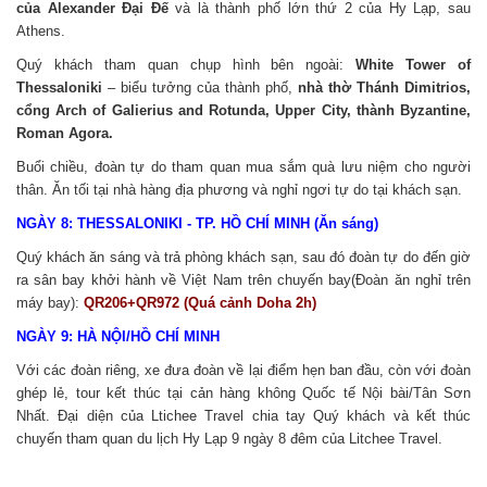
của Alexander Đại Đế
và là thành phố lớn thứ 2 của Hy Lạp, sau
Athens.
Quý khách tham quan chụp hình bên ngoài:
White Tower of
Thessaloniki
– biểu tưởng của thành phố,
nhà thờ Thánh Dimitrios,
cổng Arch of Galierius and Rotunda, Upper City, thành Byzantine,
Roman Agora.
Buổi chiều, đoàn tự do tham quan mua sắm quà lưu niệm cho người
thân.
Ăn tối tại nhà hàng địa phương và nghỉ ngơi tự do tại khách sạn.
NGÀY 8: THESSALONIKI - TP. HỒ CHÍ MINH (Ăn sáng)
Quý khách ăn sáng và trả phòng khách sạn, sau đó đoàn tự do đến giờ
ra sân bay khởi hành về Việt Nam trên chuyến bay(Đoàn ăn nghỉ trên
máy bay):
QR206+QR972 (Quá cảnh Doha 2h)
NGÀY 9: HÀ NỘI/HỒ CHÍ MINH
Với các đoàn riêng, xe đưa đoàn về lại điểm hẹn ban đầu, còn với đoàn
ghép lẻ, tour kết thúc tại cản hàng không Quốc tế Nội bài/Tân Sơn
Nhất. Đại diện của Ltichee Travel chia tay Quý khách và kết thúc
chuyến tham quan du lịch Hy Lạp 9 ngày 8 đêm của Litchee Travel.