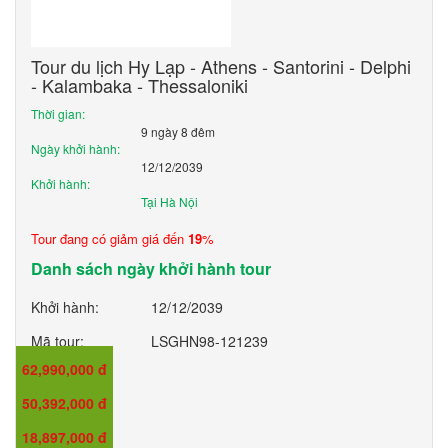
Tour du lịch Hy Lạp - Athens - Santorini - Delphi
- Kalambaka - Thessaloniki
Thời gian:
9 ngày 8 đêm
Ngày khởi hành:
12/12/2039
Khởi hành:
Tại Hà Nội
Tour đang có giảm giá đến
19
%
Danh sách ngày khởi hành tour
Khởi hành:
12/12/2039
Mã tour:
LSGHN98-121239
62,990,000 đ
Giá:
50,392,000 đ
Giá trẻ em:
18,897,000 đ
Giá em bé: