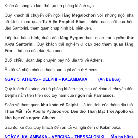
Đoàn ăn sáng và làm thủ tục trả phòng khách sạn.
Quý khách di chuyển đến ngôi
làng Megalochori
với những ngôi nhà
cổ kính, tham quan
Tu Viện Prophet Elias
– điểm cao nhất của hòn
đảo Santorini, tham quan chụp hình bãi biển đen.
Tiếp tục hành trình, đoàn đến
làng Pyrgos
tham quan trải nghiệm
thử
rượu Santorini
. Quý khách trải nghiệm đi cáp treo
tham quan làng
Fira
– thủ phủ của đảo Santorini.
Buổi chiều, đoàn đáp chuyến bay nội địa trở về Athens.
Ăn tối và nhận phòng khách sạn nghỉ đêm ở Athens.
NGÀY 5: ATHENS – DELPHI – KALAMBAKA (Ăn ba bữa)
Quý khách ăn sáng và trả phòng khách sạn, sau đó đoàn di chuyển đến
Delphi
nằm trên triền dốc tây nam của
ngọn núi Parnassos
.
Đoàn sẽ tham quan
khu khảo cổ Delphi
– là tàn tích của thánh địa thờ
Thần Mặt Trời Apollo Pythios
với:
Đền thờ Thần Mặt Trời Apollo và
kho bạc của người Athens
.
Sau đó, xe đưa Quý khách đến ăn tối và nghỉ đêm ở Kalambaka.
NGÀY 6: KALAMBAKA – VERGINA – THESSALONIKI (Ăn ba bữa)