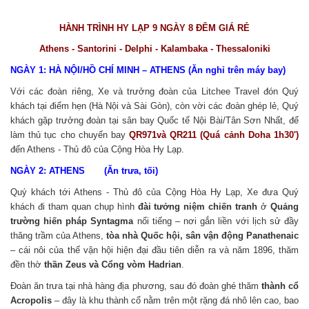
HÀNH TRÌNH HY LẠP 9 NGÀY 8 ĐÊM GIÁ RẺ
Athens - Santorini - Delphi - Kalambaka - Thessaloniki
NGÀY 1: HÀ NỘI/HỒ CHÍ MINH – ATHENS (Ăn nghỉ trên máy bay)
Với các đoàn riêng, Xe và trưởng đoàn của Litchee Travel đón Quý
khách tại điểm hẹn (Hà Nội và Sài Gòn), còn vời các đoàn ghép lẻ, Quý
khách gặp trưởng đoàn tại sân bay Quốc tế Nội Bài/Tân Sơn Nhất, để
làm thủ tục cho chuyến bay
QR971và QR211 (Quá cảnh Doha 1h30')
đến Athens - Thủ đô của Cộng Hòa Hy Lạp.
NGÀY 2:
ATHENS (Ăn trưa, tối)
Quý khách tới Athens - Thủ đô của Cộng Hòa Hy Lạp, Xe đưa Quý
khách đi tham quan chụp hình
đài tưởng niệm chiến tranh
ở
Quảng
trường hiến pháp Syntagma
nổi tiếng – nơi gắn liền với lịch sử đầy
thăng trầm của Athens,
tòa nhà Quốc hội, sân vận động Panathenaic
– cái nôi của thế vận hội hiện đại đầu tiên diễn ra và năm 1896, t
hăm
đền thờ
thần Zeus và Cổng vòm Hadrian
.
Đoàn ăn trưa tại nhà hàng địa phương, sau đó đoàn ghé thăm
thành cổ
Acropolis
– đây là khu thành cổ nằm trên một rặng đá nhô lên cao, bao