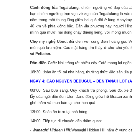
Cánh đồng lúa Tegalalang
: chiêm ngưỡng vẻ đẹp của cá
bạn chiêm ngưỡng trọn vẹn vẻ đẹp của
Tegalalang
là vào 
nằm trong một thung lũng giữa hai quả đồi ở làng Manyka
40 km về phía đông bắc. Dân địa phương hay người Hind
mình qua mười hai dòng chảy thiêng liêng, với mong muốn 
Chợ mỹ nghệ Ubud:
đối diện với cung điện hoàng gia. V
món quà lưu niệm. Các mặt hàng tìm thấy ở chợ chủ yếu 
và Peliatan.
Đồn điền Café:
Nơi trồng rất nhiều cây Café mang lại ngồn 
18h30: đoàn ăn tối tại nhà hàng, thưởng thức đặc sản địa 
NGÀY 4: CAO NGUYÊN BEDUGUL – ĐỀN TANAH LOT (Ăn s
08h00: Sau bữa sáng, Quý khách trả phòng. Sau đó, xe
lẫy của ngôi đền đen Ulun Danu đứng giữa
hồ Bratan xanh
ghé thăm và mua bán tại chợ hoa quả.
13h00: Đoàn ăn trưa tại nhà hàng
14h00: Tiếp tục di chuyển đến thăm quan:
-
Wanagiri Hidden Hill:
Wanagiri Hidden Hill nằm ở vùng c