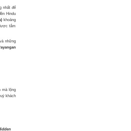
g nhất để
đền Hindu
a)
khoảng
 được tắm
 và những
Payangan
 mà lộng
Quý khách
Hidden