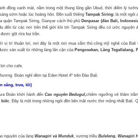
nh đồng xanh mát, nằm trong một thung lũng gần Ubud, thời điểm lý tưởn
sáng sớm hoặc lúc hoàng hôn. Đền suối thiêng
Tampak Siring:
là một ngôi 
ya quận Tampak Siring, Gianyar cách thủ phủ
Denpasar (đảo Bali, Indonesi
u đến từ các nơi trên thế giới khi tới Tampak Siring đều có ước nguyện
được gột rửa bụi trần.
ới vị trí thuận lợi, nơi đây là một nơi mua sắm thủ công mỹ nghệ của Bali
được sản xuất từ những làng lân cận của
Pengosekan, Làng Tegallalang, 
lợi cho cafe.
phương. Đoàn nghỉ đêm tại Eden Hotel 4* trên Đảo Bali.
áng, trưa, tối)
 đưa Đoàn khởi hành đến
Cao nguyên Bedugul,
chiêm ngưỡng vẻ thâm trầm
 biếc
. Đây là một trong những ngôi đền bên mặt nước thơ mộng nhất Bali. 
ao nguyên của làng
Wanagiri và Munduk
, vương triều
Buleleng. Wanagiri 