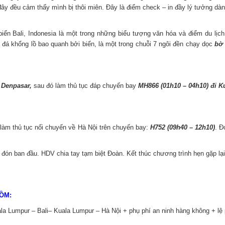
đây đều cảm thấy mình bị thôi miên. Đây là điểm check – in đầy lý tưởng dà
iển Bali, Indonesia là một trong những biểu tượng văn hóa và điểm du lịch 
đá khổng lồ bao quanh bởi biển, là một trong chuỗi 7 ngôi đền chạy dọc
bờ 
ế
Denpasar,
sau đó làm thủ tục đáp chuyến bay
MH866 (01h10 – 04h10) đi K
àm thủ tục nối chuyến về Hà Nội trên chuyến bay:
H752 (09h40 – 12h10)
. Đ
đón ban đầu. HDV chia tay tạm biệt Đoàn. Kết thúc chương trình hẹn gặp lạ
GỒM:
la Lumpur – Bali– Kuala Lumpur – Hà Nội + phụ phí an ninh hàng không + lệ 