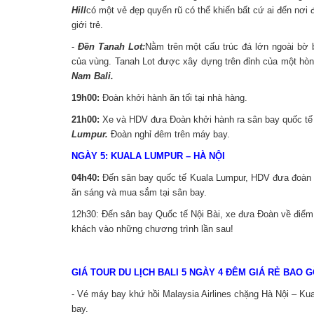
Hill
có một vẻ đẹp quyến rũ có thể khiến bất cứ ai đến nơi 
giới trẻ.
-
Đền Tanah Lot:
Nằm trên một cấu trúc đá lớn ngoài bờ b
của vùng. Tanah Lot được xây dựng trên đỉnh của một hòn 
Nam Bali.
19h00:
Đoàn khởi hành ăn tối tại nhà hàng.
21h00:
Xe và HDV đưa Đoàn khởi hành ra sân bay quốc t
Lumpur.
Đoàn nghỉ đêm trên máy bay.
NGÀY 5: KUALA LUMPUR – HÀ NỘI
04h40:
Đến sân bay quốc tế Kuala Lumpur, HDV đưa đoàn l
ăn sáng và mua sắm tại sân bay.
12h30: Đến sân bay Quốc tế Nội Bài, xe đưa Đoàn về điểm 
khách vào những chương trình lần sau!
GIÁ TOUR DU LỊCH BALI 5 NGÀY 4 ĐÊM GIÁ RẺ BAO 
- Vé máy bay khứ hồi Malaysia Airlines chặng Hà Nội – Kua
bay.