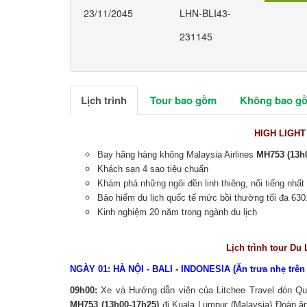
23/11/2045
LHN-BLI43-
231145
Lịch trình
Tour bao gồm
Không bao g
HIGH LIGHT
Bay hãng hàng không Malaysia Airlines
MH753 (13h
Khách sạn 4 sao tiêu chuẩn
Khám phá những ngôi đền linh thiêng, nổi tiếng nhất
Bảo hiểm du lịch quốc tế mức bồi thường tối đa 63
Kinh nghiệm 20 năm trong ngành du lịch
Lịch trình tour Du
NGÀY 01: HÀ NỘI - BALI - INDONESIA (Ăn trưa nhẹ trên
09h00:
Xe và Hướng dẫn viên của Litchee Travel đón Quý
MH753 (13h00-17h25)
đi Kuala Lumpur (Malaysia) Đoàn ăn