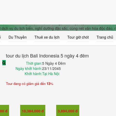
onesia 5 ngày 4 đêm
i”, “Thiên đường nhiệt đới”,…là tên gọi hoa mỹ, đẹp đẽ và đậm chất vă
i dịch vụ du lịch biển, nghỉ dưỡng đặc sắc, cùng nét văn hóa độc đáo, 
ế
Du Thuyền
Thuê xe du lịch
Tour giờ chót
Trang chủ
tour du lịch Bali Indonesia 5 ngày 4 đêm
Thời gian:
5 Ngày 4 Đêm
Ngày khởi hành:
23/11/2045
Khởi hành:
Tại Hà Nội
Tour đang có giảm giá đến
13
%
GIÁ TRẺ EM
GIÁ EM BÉ
000 đ
10,384,000 đ
3,894,000 đ