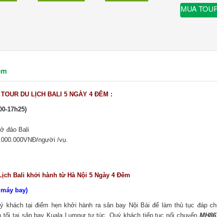
MUA TOU
ồm
 TOUR DU LỊCH BALI 5 NGÀY 4 ĐÊM :
00-17h25)
 ở đảo Bali
0.000.000VNĐ/người /vụ.
 Lịch Bali khởi hành từ Hà Nội 5 Ngày 4 Đêm
 máy bay)
 khách tại điểm hẹn khởi hành ra sân bay Nội Bài để làm thủ tục đáp c
 tối tại sân bay Kuala Lumpur tự túc. Quý khách tiếp tục nối chuyến
MH867