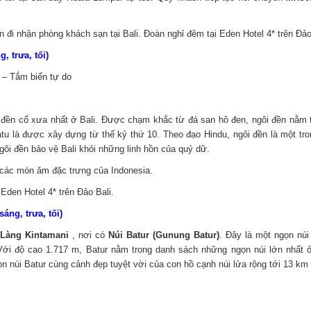
i nhận phòng khách sạn tại Bali. Đoàn nghỉ đêm tại Eden Hotel 4* trên Đảo
 trưa, tối)
 – Tắm biển tự do
 đền cổ xưa nhất ở Bali. Được chạm khắc từ đá san hô đen, ngôi đền nằm
atu là được xây dựng từ thế kỷ thứ 10. Theo đạo Hindu, ngôi đền là một tr
ngôi đền bảo vệ Bali khỏi những linh hồn của quỷ dữ.
 các món ăm đặc trưng của Indonesia.
Eden Hotel 4* trên Đảo Bali.
g, trưa, tối)
Làng Kintamani
, nơi có
Núi Batur (Gunung Batur)
. Đây là một ngọn núi
 Với độ cao 1.717 m, Batur nằm trong danh sách những ngọn núi lớn nhất 
n núi Batur cùng cảnh đẹp tuyệt vời của con hồ cạnh núi lửa rộng tới 13 km