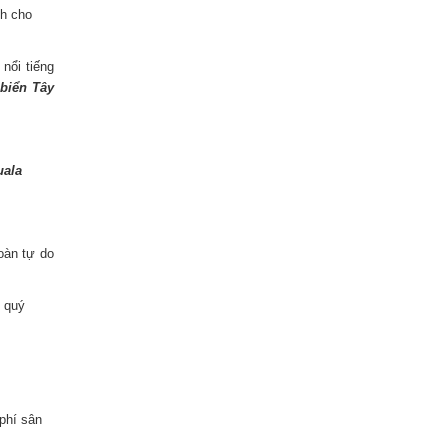
nh cho
nổi tiếng
biển Tây
uala
oàn tự do
i quý
phí sân