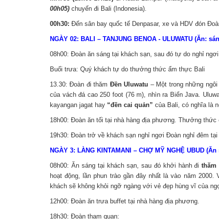
00h05)
chuyến đi Bali (Indonesia).
00h30:
Đến sân bay quốc tế Denpasar, xe và HDV đón Đoàn đ
NGÀY 02: BALI – TANJUNG BENOA - ULUWATU (Ăn: sáng,
08h00: Đoàn ăn sáng tại khách sạn, sau đó tự do nghỉ ngơi
Buổi trưa: Quý khách tự do thưởng thức ẩm thực Bali
13.30: Đoàn đi thăm
Đền Uluwatu
– Một trong những ngôi
của vách đá cao 250 foot (76 m), nhìn ra Biển Java. Uluw
kayangan jagat hay
“đền cai quản”
của Bali, có nghĩa là 
18h00: Đoàn ăn tối tại nhà hàng địa phương. Thưởng thức
19h30: Đoàn trở về khách sạn nghỉ ngơi Đoàn nghỉ đêm tại 
NGÀY 3: LÀNG KINTAMANI – CHỢ MỸ NGHỆ UBUD (Ăn sán
08h00: Ăn sáng tại khách sạn, sau đó khởi hành đi
thăm 
hoạt động, lần phun trào gần đây nhất là vào năm 2000.
khách sẽ không khỏi ngỡ ngàng với vẻ đẹp hùng vĩ của ngọ
12h00: Đoàn ăn trưa buffet tại nhà hàng địa phương.
18h30: Đoàn tham quan: