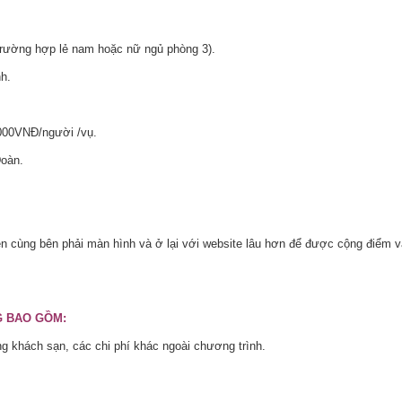
 (trường hợp lẻ nam hoặc nữ ngủ phòng 3).
nh.
.000VNĐ/người /vụ.
Đoàn.
n cùng bên phải màn hình và ở lại với website lâu hơn để được cộng điểm 
G BAO GỒM:
rong khách sạn, các chi phí khác ngoài chương trình.