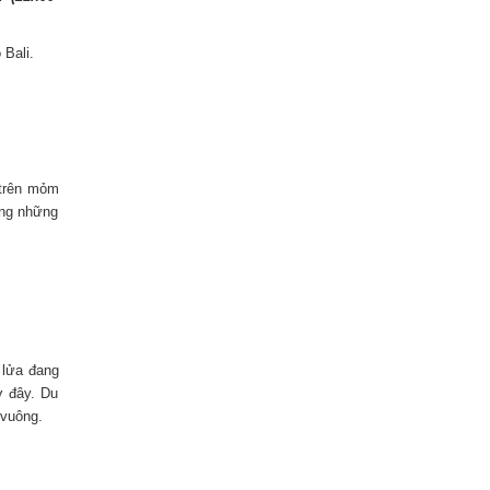
 Bali.
 trên mỏm
ong những
 lửa đang
ở đây. Du
 vuông.