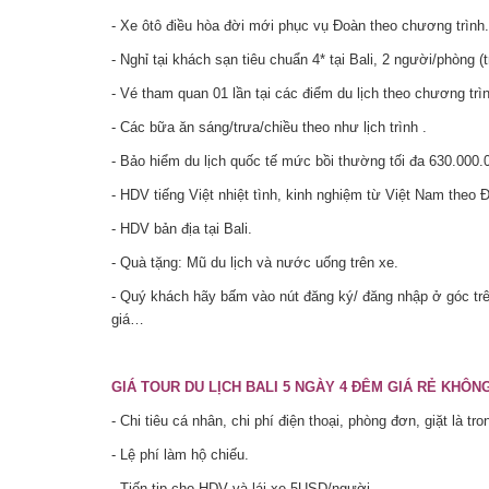
- Xe ôtô điều hòa đời mới phục vụ Đoàn theo ch­ương trình.
- Nghỉ tại khách sạn tiêu chuẩn 4* tại Bali, 2 người/phòng
- Vé tham quan 01 lần tại các điểm du lịch theo chương trì
- Các bữa ăn sáng/trưa/chiều theo như lịch trình .
- Bảo hiểm du lịch quốc tế mức bồi thường tối đa 630.000
- HDV tiếng Việt nhiệt tình, kinh nghiệm từ Việt Nam theo 
- HDV bản địa tại Bali.
- Quà tặng: Mũ du lịch và nước uống trên xe.
- Quý khách hãy bấm vào nút đăng ký/ đăng nhập ở góc trê
giá…
GIÁ TOUR DU LỊCH BALI 5 NGÀY 4 ĐÊM GIÁ RẺ KHÔN
- Chi tiêu cá nhân, chi phí điện thoại, phòng đơn, giặt là t
- Lệ phí làm hộ chiếu.
- Tiến tip cho HDV và lái xe 5USD/người