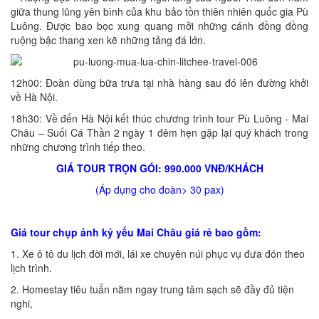
giữa thung lũng yên bình của khu bảo tồn thiên nhiên quốc gia Pù
Luông. Được bao bọc xung quang mởi những cánh đồng đồng
ruộng bậc thang xen kẽ những tảng đá lớn.
12h00: Đoàn dùng bữa trưa tại nhà hàng sau đó lên đường khởi
về Hà Nội.
18h30: Về đến Hà Nội kết thúc chương trình tour Pù Luông - Mai
Châu – Suối Cá Thần 2 ngày 1 đêm hẹn gặp lại quý khách trong
những chương trình tiếp theo.
GIÁ TOUR TRỌN GÓI: 990.000 VNĐ/KHÁCH
(Áp dụng cho đoàn> 30 pax)
Giá tour chụp ảnh kỷ yếu Mai Châu giá rẻ bao gồm:
1. Xe ô tô du lịch đời mới, lái xe chuyên núi phục vụ đưa đón theo
lịch trình.
2. Homestay tiêu tuẩn nằm ngay trung tâm sạch sẽ đầy đủ tiện
nghi,