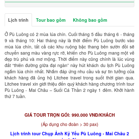
Lịch trình
Tour bao gồm
Không bao gồm
Ở Pù Luông có 2 mùa lúa chín. Cuối tháng 5 đầu tháng 6 - tháng
9 và tháng 10: Hai tháng này là thời điểm Pù Luông bước vào
mùa lúa chín, tất cả các khu ruộng bậc thang bên sườn đồi sẽ
chuyển sang màu vàng rực rỡ, khiến cho Pù Luông mang một vẻ
đẹp trù phú và mơ mộng. Thời điểm này cũng chính là lúc vùng
đất “thiên đường giữa đại ngàn” này hút khách du lịch Pù Luông
ngắm lúa chín nhất. Nhắm đáp ứng nhu cầu và sự tin tưởng của
khách hàng đã ủng hộ Litchee travel trong suốt thời gian qua.
Litchee travel xin giới thiệu đến quý khách hàng chương trình tour
Pù Luông - Mai Châu – Suối Cá Thần 2 ngày 1 đêm. Khởi hành
thứ 7 tuần.
GIÁ TOUR TRỌN GÓI: 990.000 VNĐ/KHÁCH
(Áp dụng cho đoàn > 30 pax)
Lịch trình tour Chụp Ảnh Kỷ Yếu Pù Luông - Mai Châu 2