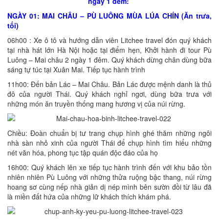
ngày 1 đêm:
NGÀY 01: MAI CHÂU – PÙ LUÔNG MÙA LÚA CHÍN (Ăn trưa,
tối)
06h00 : Xe ô tô và hướng dẫn viên Litchee travel đón quý khách
tại nhà hát lớn Hà Nội hoặc tại điểm hẹn, Khởi hành đi tour Pù
Luông – Mai châu 2 ngày 1 đêm. Quý khách dừng chân dùng bữa
sáng tự túc tại Xuân Mai. Tiếp tục hành trình
11h00: Đến bản Lác – Mai Châu. Bản Lác được mệnh danh là thủ
đô của người Thái. Quý khách nghỉ ngơi, dùng bữa trưa với
những món ăn truyền thống mang hương vị của núi rừng.
Chiều: Đoàn chuẩn bị tư trang chụp hình ghé thăm những ngôi
nhà sàn nhỏ xinh của người Thái để chụp hình tìm hiểu những
nét văn hóa, phong tục tập quán độc đáo của họ
16h00: Quý khách lên xe tiếp tục hành trình đến với khu bảo tồn
nhiên nhiên Pù Luông với những thửa ruộng bậc thang, núi rừng
hoang sơ cùng nếp nhà giản dị nép mình bên sườn đồi từ lâu đã
là miền đất hứa của những lữ khách thích khám phá.