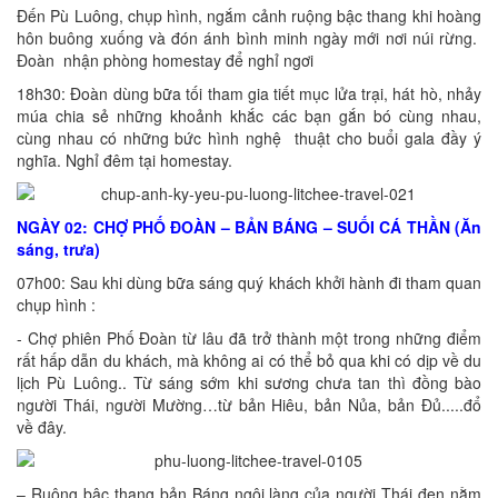
Đến Pù Luông, chụp hình, ngắm cảnh ruộng bậc thang khi hoàng
hôn buông xuống và đón ánh bình minh ngày mới nơi núi rừng.
Đoàn nhận phòng homestay để nghỉ ngơi
18h30: Đoàn dùng bữa tối tham gia tiết mục lửa trại, hát hò, nhảy
múa chia sẻ những khoảnh khắc các bạn gắn bó cùng nhau,
cùng nhau có những bức hình nghệ thuật cho buổi gala đầy ý
nghĩa. Nghỉ đêm tại homestay.
NGÀY 02: CHỢ PHỐ ĐOÀN – BẢN BÁNG – SUỐI CÁ THẦN (Ăn
sáng, trưa)
07h00: Sau khi dùng bữa sáng quý khách khởi hành đi tham quan
chụp hình :
- Chợ phiên Phố Đoàn từ lâu đã trở thành một trong những điểm
rất hấp dẫn du khách, mà không ai có thể bỏ qua khi có dịp về du
lịch Pù Luông.. Từ sáng sớm khi sương chưa tan thì đồng bào
người Thái, người Mường…từ bản Hiêu, bản Nủa, bản Đủ.....đổ
về đây.
– Ruộng bậc thang bản Báng ngôi làng của người Thái đen nằm