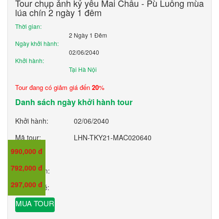
Tour chụp ảnh kỷ yếu Mai Châu - Pù Luông mùa
lúa chín 2 ngày 1 đêm
Thời gian:
2 Ngày 1 Đêm
Ngày khởi hành:
02/06/2040
Khởi hành:
Tại Hà Nội
Tour đang có giảm giá đến
20
%
Danh sách ngày khởi hành tour
Khởi hành:
02/06/2040
Mã tour:
LHN-TKY21-MAC020640
990,000 đ
Giá:
792,000 đ
Giá trẻ em:
297,000 đ
Giá em bé:
MUA TOUR