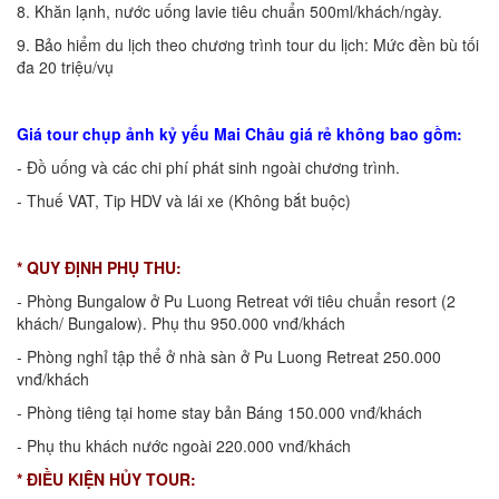
8. Khăn lạnh, nước uống lavie tiêu chuẩn 500ml/khách/ngày.
9. Bảo hiểm du lịch theo chương trình tour du lịch: Mức đền bù tối
đa 20 triệu/vụ
Giá tour chụp ảnh kỷ yếu Mai Châu giá rẻ không bao gồm
:
- Đồ uống và các chi phí phát sinh ngoài chương trình.
- Thuế VAT, Tip HDV và lái xe (Không bắt buộc)
* QUY ĐỊNH PHỤ THU:
- Phòng Bungalow ở Pu Luong Retreat với tiêu chuẩn resort (2
khách/ Bungalow). Phụ thu 950.000 vnđ/khách
- Phòng nghỉ tập thể ở nhà sàn ở Pu Luong Retreat 250.000
vnđ/khách
- Phòng tiêng tại home stay bản Báng 150.000 vnđ/khách
- Phụ thu khách nước ngoài 220.000 vnđ/khách
* ĐIỀU KIỆN HỦY TOUR: