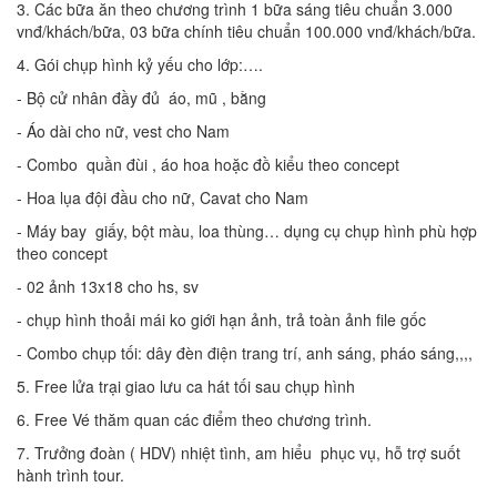
3. Các bữa ăn theo chương trình 1 bữa sáng tiêu chuẩn 3.000
vnđ/khách/bữa, 03 bữa chính tiêu chuẩn 100.000 vnđ/khách/bữa.
4. Gói chụp hình kỷ yếu cho lớp:….
- Bộ cử nhân đầy đủ áo, mũ , bằng
- Áo dài cho nữ, vest cho Nam
- Combo quần đùi , áo hoa hoặc đồ kiểu theo concept
- Hoa lụa đội đầu cho nữ, Cavat cho Nam
- Máy bay giấy, bột màu, loa thùng… dụng cụ chụp hình phù hợp
theo concept
- 02 ảnh 13x18 cho hs, sv
- chụp hình thoải mái ko giới hạn ảnh, trả toàn ảnh file gốc
- Combo chụp tối: dây đèn điện trang trí, anh sáng, pháo sáng,,,,
5. Free lửa trại giao lưu ca hát tối sau chụp hình
6. Free Vé thăm quan các điểm theo chương trình.
7. Trưởng đoàn ( HDV) nhiệt tình, am hiểu phục vụ, hỗ trợ suốt
hành trình tour.