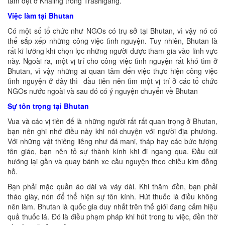
tâm dệt ở Khaling trong Trashigang.
Việc làm tại Bhutan
Có một số tổ chức như NGOs có trụ sở tại Bhutan, vì vậy nó có
thể sắp xếp những công việc tình nguyện. Tuy nhiên, Bhutan là
rất kĩ lưỡng khi chọn lọc những người được tham gia vào lĩnh vực
này. Ngoài ra, một vị trí cho công việc tình nguyện rất khó tìm ở
Bhutan, vì vậy những ai quan tâm đến việc thực hiện công việc
tình nguyện ở đây thì đầu tiên nên tìm một vị trí ở các tổ chức
NGOs nước ngoài và sau đó có ý nguyện chuyển về Bhutan
Sự tôn trọng tại Bhutan
Vua và các vị tiên đế là những người rất rất quan trọng ở Bhutan,
bạn nên ghi nhớ điều này khi nói chuyện với người địa phương.
Với những vật thiêng liêng như đá mani, tháp hay các bức tượng
tôn giáo, bạn nên tỏ sự thành kính khi đi ngang qua. Đầu cúi
hướng lại gần và quay bánh xe cầu nguyện theo chiều kim đồng
hồ.
Bạn phải mặc quần áo dài và váy dài. Khi thăm đền, bạn phải
tháo giày, nón để thể hiện sự tôn kính. Hút thuốc là điều không
nên làm. Bhutan là quốc gia duy nhất trên thế giới đang cấm hiệu
quả thuốc lá. Đó là điều phạm pháp khi hút trong tu việc, đền thờ