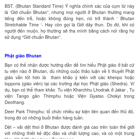
BST. (Bhutan Standard Time) Ý nghĩa chính xác của cụm từ này
là ‘Giờ chuẩn Bhutan”, nhưng mọi người ở Bhutan thường mang
tiếng đến trễ, hoặc không đúng hẹn, nó trở thành ‘ Bhutan
Stretchable Time ‘- Hay còn gọi là Giờ dây thun. Do đó, khi có
người đến muộn, họ thường sẽ tha mình bằng cách nói rằng họ
sử dụng “Giờ chuẩn Bhutan”.
Phật giáo Bhutan
Bạn có thể nhận được hướng dẫn để tìm hiểu Phật giáo ở bất cứ
tu viện nào ở Bhutan, dù những cuộc thảo luận về lí thuyết Phật
giáo vẫn tốt hơn là tham khảo ý kiến với các khenpo hoặc
loppons (giáo viên) tại các trường đại học Phật giáo (Shedra). Ví
dụ, bạn có thể tham khảo Tu viện Kharchhu Lhodrak ở Jakar , Tu
viện Tango gần Thimphu hoặc Viện Gyatso Chokyi trong
Deothang.
Deer Park Thimphu: tổ chức nhiều sự kiện liên quan đến thủ đô,
trong đó có những buổi thiền hàng tuần.
Dệt – vải dệt thoi ở Bhutan được đánh giá cao trên toàn thế giới
với những thiết kế độc đáo và chất lượng cao, và có một trung