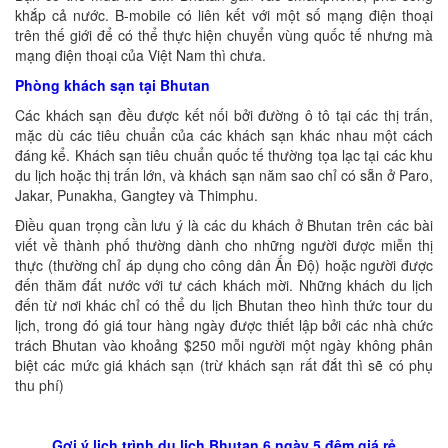
khắp cả nước. B-mobile có liên kết với một số mạng điện thoại
trên thế giới để có thể thực hiện chuyển vùng quốc tế nhưng mà
mạng điện thoại của Việt Nam thì chưa.
Phòng khách sạn tại Bhutan
Các khách sạn đều được kết nối bởi đường ô tô tại các thị trấn,
mặc dù các tiêu chuẩn của các khách sạn khác nhau một cách
đáng kể. Khách sạn tiêu chuẩn quốc tế thường tọa lạc tại các khu
du lịch hoặc thị trấn lớn, và khách sạn năm sao chỉ có sẵn ở Paro,
Jakar, Punakha, Gangtey và Thimphu.
Điều quan trọng cần lưu ý là các du khách ở Bhutan trên các bài
viết về thành phố thường dành cho những người được miễn thị
thực (thường chỉ áp dụng cho công dân Ấn Độ) hoặc người được
đến thăm đất nước với tư cách khách mời. Những khách du lịch
đến từ nơi khác chỉ có thể du lịch Bhutan theo hình thức tour du
lịch, trong đó giá tour hàng ngày được thiết lập bởi các nhà chức
trách Bhutan vào khoảng $250 mỗi người một ngày không phân
biệt các mức giá khách sạn (trừ khách sạn rất đắt thì sẽ có phụ
thu phí)
Gợi ý lịch trình du lịch Bhutan 6 ngày 5 đêm giá rẻ