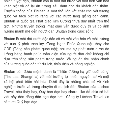
nhiên tuyệt đẹp, Bhutan còn là một đất nước với một nền văn hóa
khác biệt và để lại ấn tượng sâu đậm cho du khách đến thăm.
Truyền thống của Bhutan là một thể liên kết chặt chẽ với vương
quốc và tách biệt rõ ràng với các nước láng giềng bên cạnh.
Bhutan là quốc gia Phật giáo Kim Cương thừa duy nhất trên thế
giới. Những truyền thống Phật giáo vẫn được duy trì và có ảnh
hưởng mạnh mẽ đến người dân Bhutan trong cuộc sống.
Bhutan là một đất nước độc đáo cả về mặt văn hóa và môi trường
với triết lý phát triển lấy “Tổng Hạnh Phúc Quốc nội” thay cho
GDP (Tổng sản phẩm quốc nội); nơi mà sự phát triển được đo
lường bằng hạnh phúc toàn diện của người dân chứ không chỉ
dựa trên tổng sản phẩm trong nước. Và nguồn thu nhập chính
của vương quốc đến từ du lịch, thủy điện và nông nghiệp.
Bhutan còn được mệnh danh là ‘Thiên đường hạ giới cuối cùng’
(The Last Shangri-la) với môi trường tự nhiên nguyên sơ và một
xã hội phát triển hài hòa. Dưới đây là những chia sẻ về kinh
nghiệm trước và trong chuyến đi du lịch đến Bhutan của Litchee
Travel, nếu thấy hay, Quý bạn đọc hay share, like để chia sẻ bài
viết này đến đông đảo bạn đọc hơn, Công ty Litchee Travel xin
cảm ơn Quý bạn đọc....