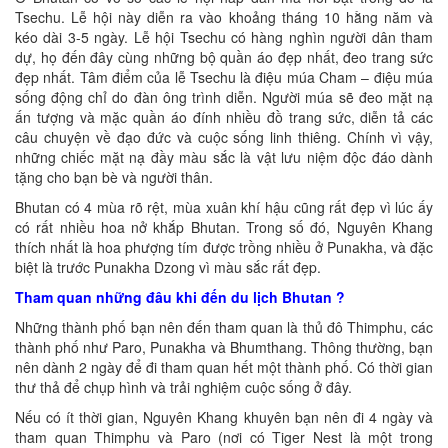
Tsechu. Lễ hội này diễn ra vào khoảng tháng 10 hằng năm và
kéo dài 3-5 ngày. Lễ hội Tsechu có hàng nghìn người dân tham
dự, họ đến đây cùng những bộ quần áo đẹp nhất, đeo trang sức
đẹp nhất. Tâm điểm của lễ Tsechu là điệu múa Cham – điệu múa
sống động chỉ do đàn ông trình diễn. Người múa sẽ đeo mặt nạ
ấn tượng và mặc quần áo đính nhiều đồ trang sức, diễn tả các
câu chuyện về đạo đức và cuộc sống linh thiêng. Chính vì vậy,
những chiếc mặt nạ đầy màu sắc là vật lưu niệm độc đáo dành
tặng cho bạn bè và người thân.
Bhutan có 4 mùa rõ rệt, mùa xuân khí hậu cũng rất đẹp vì lúc ấy
có rất nhiều hoa nở khắp Bhutan. Trong số đó, Nguyên Khang
thích nhất là hoa phượng tím được trồng nhiều ở Punakha, và đặc
biệt là trước Punakha Dzong vì màu sắc rất đẹp.
Tham quan những đâu khi đến du lịch Bhutan ?
Những thành phố bạn nên đến tham quan là thủ đô Thimphu, các
thành phố như Paro, Punakha và Bhumthang. Thông thường, bạn
nên dành 2 ngày để đi tham quan hết một thành phố. Có thời gian
thư thả để chụp hình và trải nghiệm cuộc sống ở đây.
Nếu có ít thời gian, Nguyên Khang khuyên bạn nên đi 4 ngày và
tham quan Thimphu và Paro (nơi có Tiger Nest là một trong