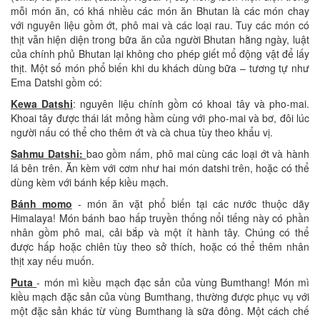
mỗi món ăn, có khá nhiều các món ăn Bhutan là các món chay
với nguyên liệu gồm ớt, phô mai và các loại rau. Tuy các món có
thịt vẫn hiện diện trong bữa ăn của người Bhutan hằng ngày, luật
của chính phủ Bhutan lại không cho phép giết mổ động vật để lấy
thịt. Một số món phổ biến khi du khách dùng bữa – tương tự như
Ema Datshi gồm có:
Kewa Datshi
: nguyên liệu chính gồm có khoai tây và pho-mai.
Khoai tây được thái lát mỏng hầm cùng với pho-mai và bơ, đôi lúc
người nấu có thể cho thêm ớt và cà chua tùy theo khẩu vị.
Sahmu Datshi:
bao gồm nấm, phô mai cùng các loại ớt và hành
lá bên trên. Ăn kèm với cơm như hai món datshi trên, hoặc có thể
dùng kèm với bánh kếp kiều mạch.
Bánh momo
- món ăn vặt phổ biến tại các nước thuộc dãy
Himalaya! Món bánh bao hấp truyền thống nổi tiếng này có phần
nhân gồm phô mai, cải bắp và một ít hành tây. Chúng có thể
được hấp hoặc chiên tùy theo sở thích, hoặc có thể thêm nhân
thịt xay nếu muốn.
Puta
- món mì kiều mạch đạc sản của vùng Bumthang! Món mì
kiều mạch đặc sản của vùng Bumthang, thường được phục vụ với
một đặc sản khác từ vùng Bumthang là sữa đông. Một cách chế