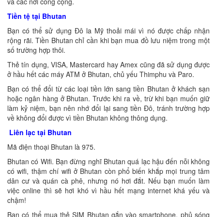
và các nơi công cộng.
Tiền tệ tại Bhutan
Bạn có thể sử dụng Đô la Mỹ thoải mái vì nó được chấp nhận
rộng rãi. Tiền Bhutan chỉ cần khi bạn mua đồ lưu niệm trong một
số trường hợp thôi.
Thẻ tín dụng, VISA, Mastercard hay Amex cũng đã sử dụng được
ở hầu hết các máy ATM ở Bhutan, chủ yếu Thimphu và Paro.
Bạn có thể đổi từ các loại tiền lớn sang tiền Bhutan ở khách sạn
hoặc ngân hàng ở Bhutan. Trước khi ra về, trừ khi bạn muốn giữ
làm kỷ niệm, bạn nên nhớ đổi lại sang tiền Đô, tránh trường hợp
về không đổi được vì tiền Bhutan không thông dụng.
Liên lạc tại Bhutan
Mã điện thoại Bhutan là 975.
Bhutan có Wifi. Bạn đừng nghĩ Bhutan quá lạc hậu đến nỗi không
có wifi, thậm chí wifi ở Bhutan còn phổ biến khắp mọi trung tâm
dân cư và quán cà phê, nhưng nó hơi đắt. Nếu bạn muốn làm
việc online thì sẽ hơi khó vì hầu hết mạng internet khá yếu và
chậm!
Bạn có thể mua thẻ SIM Bhutan gắn vào smartphone, phủ sóng