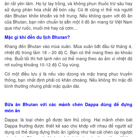
ăn rất yên tâm. Họ tự tay trồng, và không phun thuốc trừ sâu hay
sử dụng phân hóa chất để bón cây. Có lẽ cũng vì thế mà người
dân Bhutan khỏe khoắn và trẻ trung. Nếu không quen với đồ ăn
của Bhutan, bạn nên chuẩn bị sẵn một ít đồ ăn mang từ Việt Nam
qua như ruốc, muối mè hay cá cơm…
Mặc gì khi đến du lịch Bhutan?
Khang đến Bhutan vào mùa xuân. Mùa xuân bắt đầu từ tháng 4,
nhiệt độ trong tầm 18 – 20 độ C. Bạn có thể mang theo áo khoác
nhẹ. Buổi tối thì hơi lạnh nên có thể mang theo áo ấm vì nhiệt độ
rơi xuống khoảng 10-12 độ C tùy vùng.
Có một điều lưu ý là nếu vào dzong và mặc trang phục truyền
thống, bạn nhất định phải có khăn choàng. Nếu không thì mặc đồ
bình thường nhưng phải mặc quần dài.
Bữa ăn Bhutan với các mảnh chén Dappa dùng để đựng
món ăn
Dappa: là loại chén gỗ được làm thủ công. Hai mảnh chén bát
Dappa thường được thiết kế sao cho khớp với nhau để người sử
dụng có thể dùng đựng thức ăn (giống như hai cái chén úp ngược