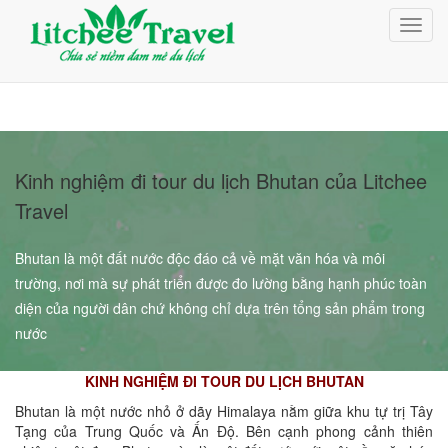
Giỏ Hàng (0)
Toggl
Đăng nhập
navig
Đăng ký
Kinh nghiệm đi tour du lịch Bhutan của Litchee
Travel
Bhutan là một đất nước độc đáo cả về mặt văn hóa và môi
trường, nơi mà sự phát triển được đo lường bằng hạnh phúc toàn
diện của người dân chứ không chỉ dựa trên tổng sản phẩm trong
nước
KINH NGHIỆM ĐI TOUR DU LỊCH BHUTAN
Bhutan là một nước nhỏ ở dãy Himalaya nằm giữa khu tự trị Tây
Tạng của Trung Quốc và Ấn Độ. Bên cạnh phong cảnh thiên