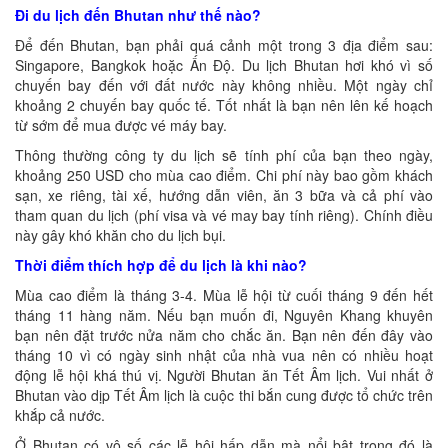
Đi du lịch đến Bhutan như thế nào?
Để đến Bhutan, bạn phải quá cảnh một trong 3 địa điểm sau:
Singapore, Bangkok hoặc Ấn Độ. Du lịch Bhutan hơi khó vì số
chuyến bay đến với đất nước này không nhiều. Một ngày chỉ
khoảng 2 chuyến bay quốc tế. Tốt nhất là bạn nên lên kế hoạch
từ sớm để mua được vé máy bay.
Thông thường công ty du lịch sẽ tính phí của bạn theo ngày,
khoảng 250 USD cho mùa cao điểm. Chi phí này bao gồm khách
sạn, xe riêng, tài xế, hướng dẫn viên, ăn 3 bữa và cả phí vào
tham quan du lịch (phí visa và vé may bay tính riêng). Chính điều
này gây khó khăn cho du lịch bụi.
Thời điểm thích hợp để du lịch là khi nào?
Mùa cao điểm là tháng 3-4. Mùa lễ hội từ cuối tháng 9 đến hết
tháng 11 hàng năm. Nếu bạn muốn đi, Nguyên Khang khuyên
bạn nên đặt trước nửa năm cho chắc ăn. Bạn nên đến đây vào
tháng 10 vì có ngày sinh nhật của nhà vua nên có nhiều hoạt
động lễ hội khá thú vị. Người Bhutan ăn Tết Âm lịch. Vui nhất ở
Bhutan vào dịp Tết Âm lịch là cuộc thi bắn cung được tổ chức trên
khắp cả nước.
Ở Bhutan có vô số các lễ hội hấp dẫn mà nổi bật trong đó là