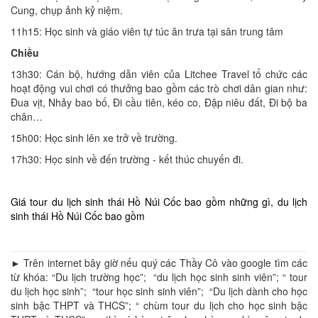
Cung, chụp ảnh kỷ niệm.
11h15: Học sinh và giáo viên tự túc ăn trưa tại sân trung tâm
Chiều
13h30: Cán bộ, hướng dẫn viên của Litchee Travel tổ chức các
hoạt động vui chơi có thưởng bao gồm các trò chơi dân gian như:
Đua vịt, Nhảy bao bố, Đi cầu tiên, kéo co, Đập niêu đất, Đi bộ ba
chân…
15h00: Học sinh lên xe trở về trường.
17h30: Học sinh về đến trường - kết thúc chuyến đi.
Giá tour du lịch sinh thái Hồ Núi Cốc bao gồm những gì, du lịch
sinh thái Hồ Núi Cốc bao gồm
► Trên internet bây giờ nếu quý các Thầy Cô vào google tìm các
từ khóa: “Du lịch trường học”; “du lịch học sinh sinh viên”; “ tour
du lịch học sinh”; “tour học sinh sinh viên”; “Du lịch dành cho học
sinh bậc THPT và THCS”; “ chùm tour du lịch cho học sinh bậc