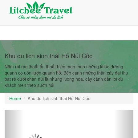
Giỏ Hàng (0)
Đăng nhập
Đăng ký
Khu du lịch sinh thái Hồ Núi Cốc
Nằm rải rác thoắt ẩn thoắt hiện men theo những khúc đường
quanh co uốn lượn quanh hồ. Bên cạnh những thân cây đại thụ
bắt rễ dưới chân núi là những luống hoa, cây cảnh dẫn lối du
khách men theo sườn núi
Home
Khu du lịch sinh thái Hồ Núi Cốc