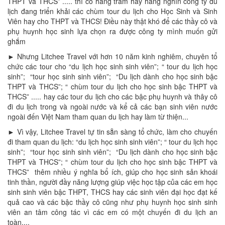
THPT và THCS” ..... thì có hàng trăm hay hàng nghìn công ty du
lịch đang triển khải các chùm tour du lịch cho Học Sinh và Sinh
Viên hay cho THPT và THCS! Điều này thật khó để các thầy cô và
phụ huynh học sinh lựa chọn ra được công ty mình muốn gửi
ghắm
► Nhưng Litchee Travel với hơn 10 năm kinh nghiêm, chuyên tổ
chức các tour cho “du lịch học sinh sinh viên”; “ tour du lịch học
sinh”; “tour học sinh sinh viên”; “Du lịch dành cho học sinh bậc
THPT và THCS”; “ chùm tour du lịch cho học sinh bậc THPT và
THCS” ..... hay các tour du lịch cho các bậc phụ huynh và thây cô
đi du lịch trong và ngoài nước và kể cả các bạn sinh viên nước
ngoài đến Việt Nam tham quan du lịch hay làm từ thiện...
► Vì vậy, Litchee Travel tự tin sẵn sàng tổ chức, làm cho chuyến
đi tham quan du lịch: “du lịch học sinh sinh viên”; “ tour du lịch học
sinh”; “tour học sinh sinh viên”; “Du lịch dành cho học sinh bậc
THPT và THCS”; “ chùm tour du lịch cho học sinh bậc THPT và
THCS” thêm nhiều ý nghĩa bổ ích, giúp cho học sinh sản khoái
tinh thần, người đầy năng lượng giúp việc học tập của các em học
sinh sinh viên bậc THPT, THCS hay các sinh viên đại học đạt kế
quả cao và các bậc thầy cô cũng như phụ huynh học sinh sinh
viên an tâm công tác vì các em có một chuyến đi du lịch an
toàn....