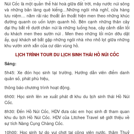
Núi Cốc là một quần thể hài hoà giữa đất trời, mây nước núi sông
và những bản làng quê kiểng…Những ngôi nhà nghỉ, cửa hàng
lưu niệm… nằm rải rác thoắt ẩn thoắt hiện men theo những khúc
đường quanh co uốn lượn quanh hồ. Bên cạnh những thân cây
đại thụ bắt rễ dưới chân núi là những luống hoa, cây cảnh dẫn lối
du khách men theo sườn núi . Men theo những lối mũn dỡu dặt
ấy, quý khách sẽ bắt gặp những ngôi nhà nho nhỏ lọt giữa những
khu vườn xinh xắn của cư dân vùng hồ.
LỊCH TRÌNH TOUR DU LỊCH SINH THÁI HỒ NÚI CỐC
Sáng:
5h45: Xe đón học sinh tại trường, Hướng dẫn viên điểm danh
quân số, phát phù hiệu,
thông báo chương trình hoạt động.
6h00: Học sinh lên xe xuất phát đi khu du lịch sinh thái Hồ Núi
Cốc.
8h30: Đến Hồ Núi Cốc, HDV đưa các em học sinh đi tham quan
khu du lịch Hồ Núi Cốc. HDV của Litchee Travel sẽ giới thiệu về
sự tích Nàng Cụng Chàng Cốc.
10h00: Học sinh tự do vui chơi tại công viên nước, thăm Thuỷ