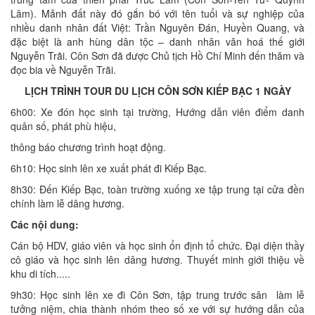
Lâm). Mảnh đất này đó gắn bó với tên tuổi và sự nghiệp của
nhiều danh nhân đất Việt: Trần Nguyên Đán, Huyền Quang, và
đặc biệt là anh hùng dân tộc – danh nhân văn hoá thế giới
Nguyễn Trãi. Côn Sơn đã được Chủ tịch Hồ Chí Minh đến thăm và
đọc bia về Nguyễn Trãi.
LỊCH TRÌNH TOUR DU LỊCH CÔN SƠN KIẾP BẠC 1 NGÀY
6h00: Xe đón học sinh tại trường, Hướng dẫn viên điểm danh
quân số, phát phù hiệu,
thông báo chương trình hoạt động.
6h10: Học sinh lên xe xuất phát đi Kiếp Bạc.
8h30: Đến Kiếp Bạc, toàn trường xuống xe tập trung tại cửa đền
chính làm lễ dâng hương.
Các nội dung:
Cán bộ HDV, giáo viên và học sinh ổn định tổ chức. Đại diện thầy
cô giáo và học sinh lên dâng hương. Thuyết minh giới thiệu về
khu di tích.....
9h30: Học sinh lên xe đi Côn Sơn, tập trung trước sân làm lễ
tưởng niệm, chia thành nhóm theo số xe với sự hướng dẫn của