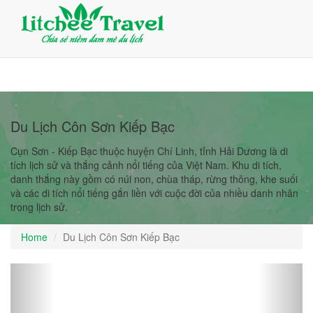
Giỏ Hàng (0)
Đăng nhập
Đăng ký
Du Lịch Côn Sơn Kiếp Bạc
Cụn Sơn - Kiếp Bạc thuộc huyện Chí Linh, tỉnh Hải Dương là di
tích lịch sử và thắng cảnh nổi tiếng của Việt Nam. Khu di tích,
danh thắng này gồm có núi non, chùa tháp, rừng thông, khe suối
và các di tích nổi tiếng gắn liền với cuộc đời của nhiều danh nhân
trong lịch sử.
Home
Du Lịch Côn Sơn Kiếp Bạc