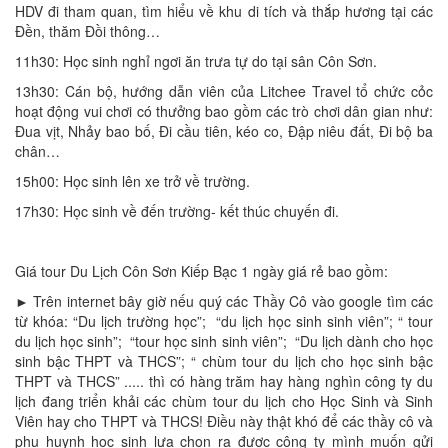
HDV đi tham quan, tìm hiểu về khu di tích và thắp hương tại các
Đền, thăm Đồi thông…
11h30: Học sinh nghỉ ngơi ăn trưa tự do tại sân Côn Sơn.
13h30: Cán bộ, hướng dẫn viên của Litchee Travel tổ chức cỏc
hoạt động vui chơi có thưởng bao gồm các trò chơi dân gian như:
Đua vịt, Nhảy bao bố, Đi cầu tiên, kéo co, Đập niêu đất, Đi bộ ba
chân…
15h00: Học sinh lên xe trở về trường.
17h30: Học sinh về đến trường- kết thúc chuyến đi.
Giá tour Du Lịch Côn Sơn Kiếp Bạc 1 ngày giá rẻ bao gồm:
► Trên internet bây giờ nếu quý các Thầy Cô vào google tìm các
từ khóa: “Du lịch trường học”; “du lịch học sinh sinh viên”; “ tour
du lịch học sinh”; “tour học sinh sinh viên”; “Du lịch dành cho học
sinh bậc THPT và THCS”; “ chùm tour du lịch cho học sinh bậc
THPT và THCS” ..... thì có hàng trăm hay hàng nghìn công ty du
lịch đang triển khải các chùm tour du lịch cho Học Sinh và Sinh
Viên hay cho THPT và THCS! Điều này thật khó để các thầy cô và
phụ huynh học sinh lựa chọn ra được công ty mình muốn gửi