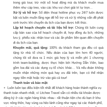
trong giá tour, trừ một số hoạt động mà du khách muốn mua
thêm như cáp treo, vào các khu vui chơi giải trí tự trọn…
Xử lý và hỗ trợ:
Số điện thoại hotline phục vụ 24/7 luôn được
bật và luôn muốn lắng nge để hỗ trợ và xử lý những vấn đề phát
sinh trước khi chuyến du lịch của bạn được kết thúc.
Lập kế hoạch chuyến và tài liệu hỗ trợ:
Chúng tôi luôn cung
cấp bản sao của kế hoạch chuyến đi, hợp đồng du lịch, những
lưu ý, phiếu xác nhận tour và các ấn phẩm liên quan đến chuyến
đi du lịch của bạn.
Khuyến mãi, quà tặng:
100% du khách tham gia đều có quà
tặng từ nhà tổ chức. Nếu đoàn của bạn lớn hơn 40 người,
chúng tôi sẽ đưa ra 1 mức giá hợp lý và miễn phí 1 chương
trình team-building, được thực hiện bởi Hướng Dẫn Viên, bao
gồm loa đài và các dụng cụ tổ chức khác… Và nếu đoàn không
muốn nhận những món quà hay ưu đãi trên, bạn có thể nhận
ngay tiền mặt hoặc trừ vào giá cả tour!
Thanh toán và bảo mật:
+ Luôn luôn tạo điều kiện tốt nhất để khách hàng hoàn thành nghĩa vụ
thanh toán nhanh nhất, vì Litchee Travel sẵn có nhiều tài khoản được
đăng ký ở các ngân hàng khác nhau - rất thuận tiện cho dù bạn ở khu
vực nông thôn, hay vùng xa hẻo lánh cũng như ngay tại các thành phố,