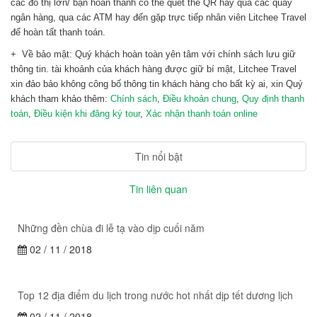
các đô thị lớn/ bạn hoàn thành có thể quét thẻ QR hay qua các quầy
ngân hàng, qua các ATM hay đến gặp trực tiếp nhân viên Litchee Travel
để hoàn tất thanh toán.
+ Về bảo mật: Quý khách hoàn toàn yên tâm với chính sách lưu giữ
thông tin. tài khoảnh của khách hàng được giữ bí mật, Litchee Travel
xin đảo bảo không công bố thông tin khách hàng cho bất kỳ ai, xin Quý
khách tham khảo thêm:
Chính sách
,
Điều khoản chung
,
Quy định thanh
toán
,
Điều kiện khi đăng ký tour
,
Xác nhận thanh toán online
Tin nổi bật
Tin liên quan
Những đền chùa đi lễ tạ vào dịp cuối năm
02 / 11 / 2018
Top 12 địa điểm du lịch trong nước hot nhất dịp tết dương lịch
02 / 11 / 2018