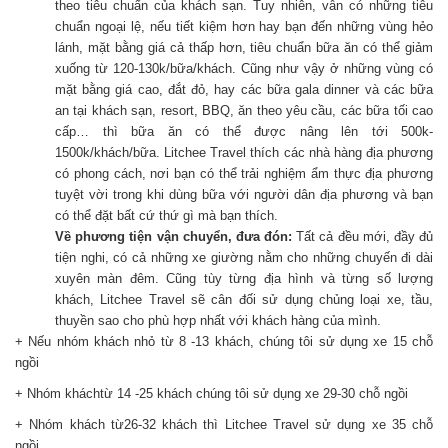
theo tiêu chuẩn của khách sạn. Tuy nhiên, vẫn có những tiêu
chuẩn ngoại lệ, nếu tiết kiệm hơn hay bạn đến những vùng hẻo
lánh, mặt bằng giá cả thấp hơn, tiêu chuẩn bữa ăn có thể giảm
xuống từ 120-130k/bữa/khách. Cũng như vậy ở những vùng có
mặt bằng giá cao, đắt đỏ, hay các bữa gala dinner và các bữa
an tại khách sạn, resort, BBQ, ăn theo yêu cầu, các bữa tối cao
cấp… thì bữa ăn có thể được nâng lên tới 500k-
1500k/khách/bữa. Litchee Travel thích các nhà hàng địa phương
có phong cách, nơi bạn có thể trải nghiệm ẩm thực địa phương
tuyệt vời trong khi dùng bữa với người dân địa phương và bạn
có thể đặt bất cứ thứ gì mà bạn thích.
Về phương tiện vận chuyển, đưa đón:
Tất cả đều mới, đầy đủ
tiện nghi, có cả những xe giường nằm cho những chuyến đi dài
xuyên màn đêm. Cũng tùy từng địa hình và từng số lượng
khách, Litchee Travel sẽ cân đối sử dụng chủng loại xe, tầu,
thuyền sao cho phù hợp nhất với khách hàng của mình.
+ Nếu nhóm khách nhỏ từ 8 -13 khách, chúng tôi sử dụng xe 15 chỗ
ngồi
+ Nhóm kháchtừ 14 -25 khách chúng tôi sử dụng xe 29-30 chỗ ngồi
+ Nhóm khách từ26-32 khách thì Litchee Travel sử dụng xe 35 chỗ
ngồi