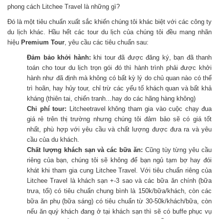
phong cách Litchee Travel là những gì?
Đó là một tiêu chuẩn xuất sắc khiến chúng tôi khác biệt với các công ty
du lịch khác. Hầu hết các tour du lịch của chúng tôi đều mang nhãn
hiệu
Premium Tour
, yêu cầu các tiêu chuẩn sau:
Đảm bảo khởi hành:
khi tour đã được đăng ký, bạn đã thanh
toán cho tour du lịch trọn gói đó thì hành trình phải được khởi
hành như đã định mà không có bất kỳ lý do chủ quan nào có thể
trì hoãn, hay hủy tour, chỉ trừ các yếu tố khách quan và bất khả
kháng (thiên tai, chiến tranh…hay do các hãng hàng không)
Chi phí tour:
Litcheetravel không tham gia vào cuộc chạy đua
giá rẻ trên thị trường nhưng chúng tôi đảm bảo sẽ có giá tốt
nhất, phù hợp với yêu cầu và chất lượng được đưa ra và yêu
cầu của du khách.
Chất lượng khách sạn và các bữa ăn:
Cũng tùy từng yêu cầu
riêng của bạn, chúng tôi sẽ không để bạn ngủ tạm bợ hay đói
khát khi tham gia cung Litchee Travel. Với tiêu chuẩn riêng của
Litchee Travel là khách sạn +-3 sao và các bữa ăn chính (bữa
trưa, tối) có tiêu chuẩn chung bình là 150k/bữa/khách, còn các
bữa ăn phụ (bữa sáng) có tiêu chuẩn từ 30-50k/khách/bữa, còn
nếu ăn quý khách đang ở tại khách sạn thì sẽ có buffe phục vụ