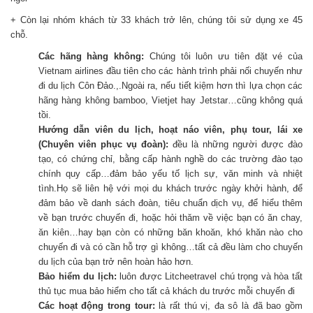
+ Còn lại nhóm khách từ 33 khách trở lên, chúng tôi sử dụng xe 45
chỗ.
Các hãng hàng không:
Chúng tôi luôn ưu tiên đặt vé của
Vietnam airlines đầu tiên cho các hành trình phải nối chuyến như
đi du lịch Côn Đảo.,.Ngoài ra, nếu tiết kiệm hơn thì lựa chọn các
hãng hàng không bamboo, Vietjet hay Jetstar…cũng không quá
tồi.
Hướng dẫn viên du lịch, hoạt náo viên, phụ tour, lái xe
(Chuyên viên phục vụ đoàn):
đều là những người được đào
tạo, có chứng chỉ, bằng cấp hành nghề do các trường đào tạo
chính quy cấp…đảm bảo yếu tố lịch sự, văn minh và nhiệt
tình.Họ sẽ liên hệ với mọi du khách trước ngày khởi hành, để
đảm bảo về danh sách đoàn, tiêu chuẩn dịch vụ, để hiểu thêm
về bạn trước chuyến đi, hoặc hỏi thăm về việc bạn có ăn chay,
ăn kiên…hay bạn còn có những băn khoăn, khó khăn nào cho
chuyến đi và có cần hỗ trợ gì không…tất cả đều làm cho chuyến
du lịch của bạn trở nên hoàn hảo hơn.
Bảo hiểm du lịch:
luôn được Litcheetravel chú trọng và hòa tất
thủ tục mua bảo hiểm cho tất cả khách du trước mỗi chuyến đi
Các hoạt động trong tour:
là rất thú vị, đa sô là đã bao gồm