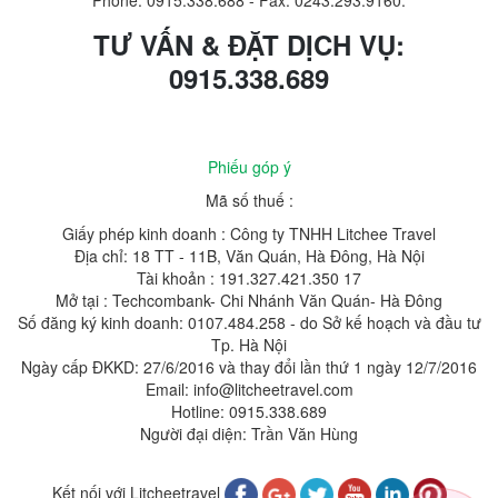
Phone: 0915.338.688
-
Fax: 0243.293.9160.
TƯ VẤN & ĐẶT DỊCH VỤ:
0915.338.689
Phiếu góp ý
Mã số thuế :
Giấy phép kinh doanh : Công ty TNHH Litchee Travel
Địa chỉ: 18 TT - 11B, Văn Quán, Hà Đông, Hà Nội
Tài khoản : 191.327.421.350 17
Mở tại : Techcombank- Chi Nhánh Văn Quán- Hà Đông
Số đăng ký kinh doanh: 0107.484.258 - do Sở kế hoạch và đầu tư
Tp. Hà Nội
Ngày cấp ĐKKD: 27/6/2016 và thay đổi lần thứ 1 ngày 12/7/2016
Email: info@litcheetravel.com
Hotline: 0915.338.689
Người đại diện: Trần Văn Hùng
Kết nối với Litcheetravel