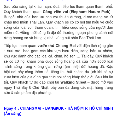
Sau bữa sáng tại khách sạn, đoàn tiếp tục tham quan thành phố.
Qúy khách tham quan
Công viên voi (Elephant Nature Park)
-
là ngôi nhà của hơn 30 con voi thuần dưỡng, được mang về từ
khắp mọi miền Thái Lan. Qúy khách sẽ có cơ hội tìm hiểu về cuốc
sống của loài voi, tham quan, tìm hiểu cuộc sống của người dân
miền núi. Đồng thời cũng là dịp để thưởng ngoạn phong cảnh núi
rừng hoang sơ và hùng vị nhất vùng núi phía Bắc Thái Lan.
Tiếp tục tham quan
vườn thú Chiang Mai
với diện tích rộng gần
1.500 m2 bao gồm các khu vực biểu diễn, sống bán tự nhiên,
khu vực dành cho các loại cá, chim, hồ sen…. Tại đây, Quý khách
sẽ có cơ hội khám phá cuộc sống hoang dã của hơn 8000 loài
sinh sống trong không gian rừng rậm nhiệt đới hoang dã. Đặc
biệt nơi này càng thêm nổi tiếng thu hút khách du lịch khi có sự
xuất hiện của gia đình gấu trúc nổi tiếng khắp thế giới. Sau khi ăn
tối, Quý khách tự do dạo chơi tại
Walking Street
– được mở vào
ngày Thứ Bảy & Chủ Nhật; bày bán đa dạng các mặt hàng trang
sức & sản phẩm địa phương.
Ngày 4 : CHIANGMAI - BANGKOK -
HÀ NỘI//TP. HỒ CHÍ MINH
(Ăn sáng)