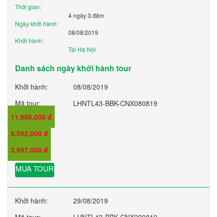
Thời gian:
4 ngày 3 đêm
Ngày khởi hành:
08/08/2019
Khởi hành:
Tại Hà Nội
Danh sách ngày khởi hành tour
Khởi hành:
08/08/2019
Mã tour:
LHNTL43-BBK-CNX080819
11,990,000 đ
Giá:
9,592,000 đ
Giá trẻ em:
3,597,000 đ
Giá em bé:
MUA TOUR
Khởi hành:
29/08/2019