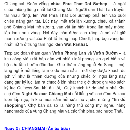
Chiangmai. Đoàn viếng
chùa Phra That Doi Suthep
- là ngôi
chùa thiêng liêng nhất tại Chiang Mai. Người dân Thái Lan truyền
tai nhau rằng, lên Wat Phra That Doi Suthep phải lên vào buổi
chiều nắng gần tắt. Lúc này, mặt trời lặn xuống, chiếu cả thành
phố Chiang Mai mờ sương, vạn vật ẩn hiện trong làn mây mỏng,
lấp lánh ánh vàng. Nơi đây, còn được cho rằng là nơi cất giữ
mảnh xương vai của Phật tổ trong tháp Chedi, tháp bọc vàng lớn
nhất, nằm ở trung tâm ngôi
đền Wat Parthat.
Tiếp tục đoàn tham quan
Vườn Phong Lan
và
Vườn Bướm
– là
khu công viên rất hấp dẫn với nhiều loài phong lan quý hiếm và
bộ sưu tầm bướm độc đáo. Ghé thăm làng nghề Bo Sang – một
làng nghề nổi tiếng làm ô đủ màu sắc – nơi đây được khách du
lịch ví như là “thiên đường của những chiếc ô”, ngôi làng này
đang giữ kỷ lục làm ra chiếc ô lớn nhất thế giới được ghi vào sách
kỷ lục Guiness.Sau khi ăn tối, Quý khách tự do khám phá Khu
chợ đêm
Night Bazaar. Chiang Mai
nổi tiếng với chợ đêm Bazaar
luôn tấp nập, là khu mua sắm hết sức thú vị cho những
“tín đồ
shopping
”. Chợ bán đa số là hàng thủ công mỹ nghệ, hàng
handmade của vùng Chiang Mai và các tỉnh phía bắc nước Thái.
Ngày 3 : CHIANGMAI (Ăn ba bữa)