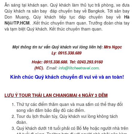
Ăn sáng tại khách sạn. Quý khách làm thủ tục trả phòng, xe đưa
Qúy khách ra sân bay đáp chuyến bay về Bangkok. Tới sân bay
Don Muang, Qúy khách tiếp tục đáp chuyến bay về
Hà
Nội//TP.HCM
. .Kết thúc chuyến tham quan. Trưởng đoàn chia tay
và tạm biệt Quý khách. Kết thúc chuyến tham quan.
Mọi thông tin tư vấn Quý khách vui lòng liên hệ:
Mrs Ngọc
Ly
:
0915.338.689
Hoặc: 0915.338.688.
Tel: 0243.293.9160
(HC).
Email:
info@litcheetravel.com
.
Kính chúc Quý khách chuyến đi vui vẻ và an toàn!
LƯU Ý TOUR THÁI LAN CHIANGMAI 4 NGÀY 3 ĐÊM
Thứ tự các điểm thăm quan và mua sắm có thể thay đổi
song vẫn đảm bảo đầy đủ các điểm.
Tour du lịch thuần túy, Qúy khách vui lòng không tách
đoàn.
Quý khách dưới 18 tuổi phải có Bố Mẹ hoặc người nhà trên
18 tuổi đi cùng. Trường hợp đi với người nhà phải nộp kèm