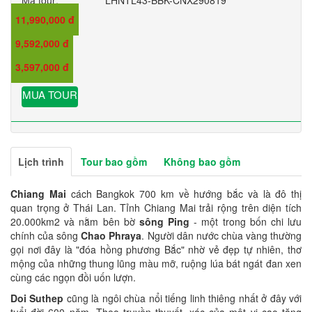
Mã tour:
LHNTL43-BBK-CNX290819
11,990,000 đ
Giá:
9,592,000 đ
Giá trẻ em:
3,597,000 đ
Giá em bé:
MUA TOUR
Lịch trình
Tour bao gồm
Không bao gồm
Chiang Mai
cách Bangkok 700 km về hướng bắc và là đô thị
quan trọng ở Thái Lan. Tỉnh Chiang Mai trải rộng trên diện tích
20.000km2 và nằm bên bờ
sông Ping
- một trong bốn chi lưu
chính của sông
Chao Phraya
. Người dân nước chùa vàng thường
gọi nơi đây là "đóa hồng phương Bắc" nhờ vẻ đẹp tự nhiên, thơ
mộng của những thung lũng màu mỡ, ruộng lúa bát ngát đan xen
cùng các ngọn đồi uốn lượn.
Doi Suthep
cũng là ngôi chùa nổi tiếng linh thiêng nhất ở đây với
tuổi đời 600 năm. Theo truyền thuyết, xác của một vị cao tăng