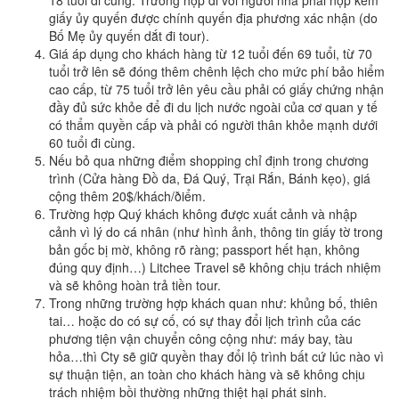
giấy ủy quyến được chính quyến địa phương xác nhận (do
Bố Mẹ ủy quyến dắt đi tour).
Giá áp dụng cho khách hàng từ 12 tuổi đến 69 tuổi, từ 70
tuổi trở lên sẽ đóng thêm chênh lệch cho mức phí bảo hiểm
cao cấp, từ 75 tuổi trở lên yêu cầu phải có giấy chứng nhận
đầy đủ sức khỏe để đi du lịch nước ngoài của cơ quan y tế
có thẩm quyền cấp và phải có người thân khỏe mạnh dưới
60 tuổi đi cùng.
Nếu bỏ qua những điểm shopping chỉ định trong chương
trình (Cửa hàng Ðồ da, Ðá Quý, Trại Rắn, Bánh kẹo), giá
cộng thêm 20$/khách/ðiểm.
Trường hợp Quý khách không được xuất cảnh và nhập
cảnh vì lý do cá nhân (như hình ảnh, thông tin giấy tờ trong
bản gốc bị mờ, không rõ ràng; passport hết hạn, không
đúng quy định…) Litchee Travel sẽ không chịu trách nhiệm
và sẽ không hoàn trả tiền tour.
Trong những trường hợp khách quan như: khủng bố, thiên
tai… hoặc do có sự cố, có sự thay đổi lịch trình của các
phương tiện vận chuyển công cộng như: máy bay, tàu
hỏa…thì Cty sẽ giữ quyền thay đổi lộ trình bất cứ lúc nào vì
sự thuận tiện, an toàn cho khách hàng và sẽ không chịu
trách nhiệm bồi thường những thiệt hại phát sinh.