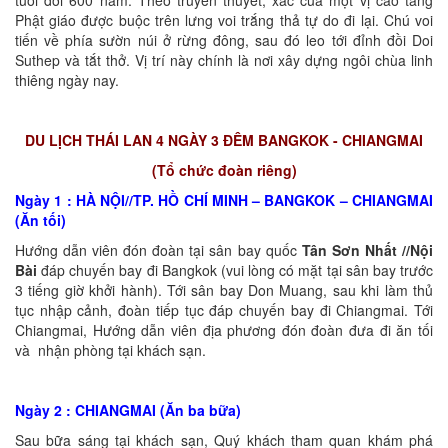
Phật giáo được buộc trên lưng voi trắng thả tự do đi lại. Chú voi
tiến về phía sườn núi ở rừng đông, sau đó leo tới đỉnh đồi Doi
Suthep và tắt thở. Vị trí này chính là nơi xây dựng ngôi chùa linh
thiêng ngày nay.
DU LỊCH THÁI LAN 4 NGÀY 3 ĐÊM BANGKOK - CHIANGMAI
(Tổ chức đoàn riêng)
Ngày 1 : HÀ NỘI//TP. HỒ CHÍ MINH – BANGKOK – CHIANGMAI
(Ăn tối)
Hướng dẫn viên đón đoàn tại sân bay quốc
Tân Sơn Nhất //Nội
Bài
đáp chuyến bay đi Bangkok (vui lòng có mặt tại sân bay trước
3 tiếng giờ khởi hành). Tới sân bay Don Muang, sau khi làm thủ
tục nhập cảnh, đoàn tiếp tục đáp chuyến bay đi Chiangmai. Tới
Chiangmai, Hướng dẫn viên địa phương đón đoàn đưa đi ăn tối
và nhận phòng tại khách sạn.
Ngày 2 : CHIANGMAI (Ăn ba bữa)
Sau bữa sáng tại khách sạn, Quý khách tham quan khám phá