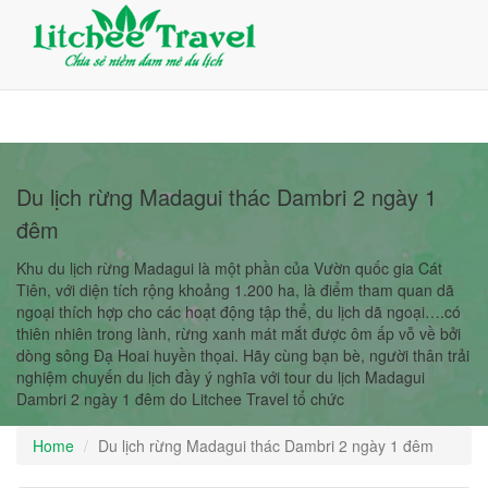
Giỏ Hàng (0)
Đăng nhập
Đăng ký
Du lịch rừng Madagui thác Dambri 2 ngày 1
đêm
Khu du lịch rừng Madagui là một phần của Vườn quốc gia Cát
Tiên, với diện tích rộng khoảng 1.200 ha, là điểm tham quan dã
ngoại thích hợp cho các hoạt động tập thể, du lịch dã ngoại….có
thiên nhiên trong lành, rừng xanh mát mắt được ôm ấp vỗ về bởi
dòng sông Đạ Hoai huyền thọai. Hãy cùng bạn bè, người thân trải
nghiệm chuyến du lịch đầy ý nghĩa với tour du lịch Madagui
Dambri 2 ngày 1 đêm do Litchee Travel tổ chức
Home
Du lịch rừng Madagui thác Dambri 2 ngày 1 đêm