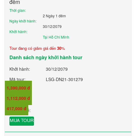
đêm
Thời gian:
2 Ngày 1 đêm
Ngày khởi hành:
30/12/2079
Khởi hành:
Tại Hồ Chí Minh
Tour đang có giảm giá đến
30
%
Danh sách ngày khởi hành tour
Khởi hành:
30/12/2079
Mã tour:
LSG-DN21-301279
1,390,000 đ
Giá:
1,112,000 đ
Giá trẻ em:
417,000 đ
Giá em bé:
MUA TOUR