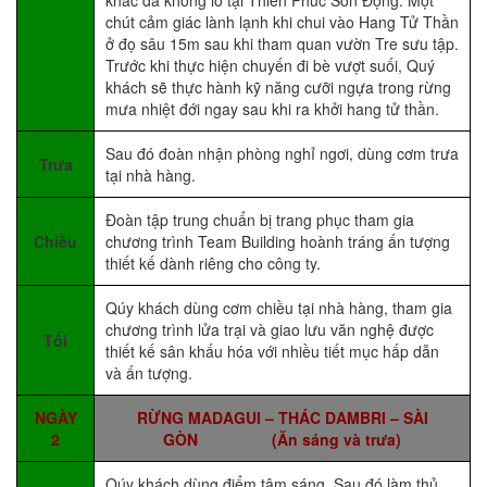
chút cảm giác lành lạnh khi chui vào Hang Tử Thần
ở đọ sâu 15m sau khi tham quan vườn Tre sưu tập.
Trước khi thực hiện chuyến đi bè vượt suối, Quý
khách sẽ thực hành kỹ năng cưỡi ngựa trong rừng
mưa nhiệt đới ngay sau khi ra khởi hang tử thần.
Sau đó đoàn nhận phòng nghỉ ngơi, dùng cơm trưa
Trưa
tại nhà hàng.
Đoàn tập trung chuẩn bị trang phục tham gia
Chiều
chương trình Team Building hoành tráng ấn tượng
thiết kế dành riêng cho công ty.
Qúy khách dùng cơm chiều tại nhà hàng, tham gia
chương trình lửa trại và giao lưu văn nghệ được
Tối
thiết kế sân khấu hóa với nhiều tiết mục hấp dẫn
và ấn tượng.
NGÀY
RỪNG MADAGUI – THÁC DAMBRI – SÀI
2
GÒN (Ăn sáng và trưa)
Qúy khách dùng điểm tâm sáng. Sau đó làm thủ