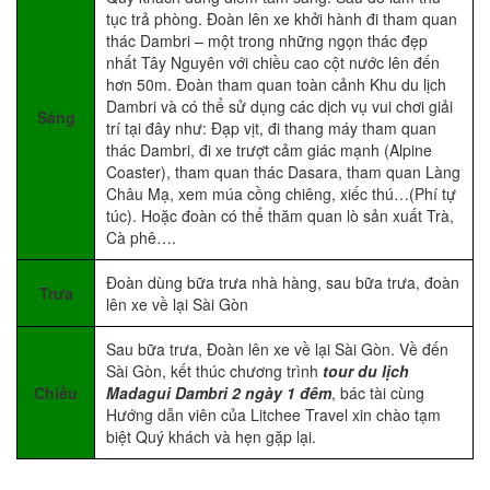
tục trả phòng. Đoàn lên xe khởi hành đi tham quan
thác Dambri – một trong những ngọn thác đẹp
nhất Tây Nguyên với chiều cao cột nước lên đến
hơn 50m. Đoàn tham quan toàn cảnh Khu du lịch
Dambri và có thể sử dụng các dịch vụ vui chơi giải
Sáng
trí tại đây như: Đạp vịt, đi thang máy tham quan
thác Dambri, đi xe trượt cảm giác mạnh (Alpine
Coaster), tham quan thác Dasara, tham quan Làng
Châu Mạ, xem múa cồng chiêng, xiếc thú…(Phí tự
túc). Hoặc đoàn có thể thăm quan lò sản xuất Trà,
Cà phê….
Đoàn dùng bữa trưa nhà hàng, sau bữa trưa, đoàn
Trưa
lên xe về lại Sài Gòn
Sau bữa trưa, Đoàn lên xe về lại Sài Gòn. Về đến
Sài Gòn, kết thúc chương trình
tour du lịch
Chiều
Madagui Dambri 2 ngày 1 đêm
, bác tài cùng
Hướng dẫn viên của Litchee Travel xin chào tạm
biệt Quý khách và hẹn gặp lại.