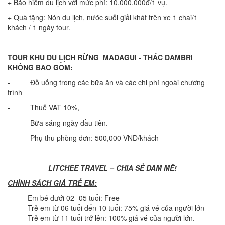
+ Bảo hiểm du lịch với mức phí: 10.000.000đ/1 vụ.
+ Quà tặng: Nón du lịch, nước suối giải khát trên xe 1 chai/1
khách / 1 ngày tour.
TOUR KHU DU LỊCH RỪNG MADAGUI - THÁC DAMBRI
KHÔNG BAO GỒM:
- Đồ uống trong các bữa ăn và các chi phí ngoài chương
trình
- Thuế VAT 10%,
- Bữa sáng ngày đầu tiên.
- Phụ thu phòng đơn: 500,000 VND/khách
LITCHEE TRAVEL – CHIA SẺ ĐAM MÊ!
CHÍNH SÁCH GIÁ TRẺ EM:
Em bé dưới 02 -05 tuổi: Free
Trẻ em từ 06 tuổi đến 10 tuổi: 75% giá vé của người lớn
Trẻ em từ 11 tuổi trở lên: 100% giá vé của người lớn.