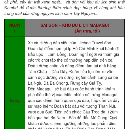
cà phê, cây ăn trái xanh ngát… và đến với khu du lịch sinh thái
Đambri để được thưởng thức cảnh đẹp hùng vĩ cùng khí hậu
trong mát của rừng nguyên sinh nam Tây Nguyên...
NGÀY
SÀI GÒN – KHU DU LỊCH MADAGUI
1
(Ăn trưa, tối)
Xe và Hướng dẫn viên của Litchee Travel đón
Đoàn tại điểm hẹn tại tp Hồ Chí Minh khởi hành đi
Bảo Lộc – Lâm Đồng. Đoàn nghỉ ngơi và tham gia
các trò chơi tập thể có thưởng hấp dẫn trên xe.
Đoàn dừng chân và dùng điểm tâm tại nhà hàng
Tâm Châu – Dầu Dây. Đoàn tiếp tục lên xe vãn
cảnh dọc đường và dừng ngắm cảnh Làng cá bè
La Ngà, Đá Ba Chồng, Rừng cây Giá Tỵ.
Đến Madagui, sẽ bắt đầu cuộc hành trình khám
phá điều thú vị của thiên nhiên núi rừng Madagui
Sáng
qua các điểm tham quan độc đáo, hấp dẫn và đầy
sự mạo hiểm: Đoàn bắt đầu với tượng Thần Núi,
vượt qua Suối Tiên trên chiếc Cầu Treo dài 120m
bắc qua hai Bờ Nam - Bắc để đến Mê Cung, Quý
khách được chiêm ngưỡng những tác phẩm điêu
khắc đá khổng lồ tại Thiên Phúc Sơn Động. Một