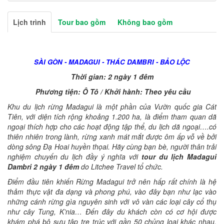
Lịch trình
Tour bao gồm
Không bao gồm
SÀI GÒN - MADAGUI - THÁC DAMBRI - BẢO LỘC
Thời gian: 2 ngày 1 đêm
Phương tiện: Ô Tô / Khởi hành: Theo yêu cầu
Khu du lịch rừng Madagui
là một phần của Vườn quốc gia Cát
Tiên, với diện tích rộng khoảng 1.200 ha, là điểm tham quan dã
ngoại thích hợp cho các hoạt động tập thể, du lịch dã ngoại….có
thiên nhiên trong lành, rừng xanh mát mắt được ôm ấp vỗ về bởi
dòng sông Đạ Hoai huyền thọai. Hãy cùng bạn bè, người thân trải
nghiệm chuyến du lịch đầy ý nghĩa với
tour du lịch Madagui
Dambri 2 ngày 1 đêm
do Litchee Travel tổ chức.
Điểm đầu tiên khiến Rừng Madagui trở nên hấp rất chính là hệ
thảm thực vật đa dạng và phong phú, vào đây bạn như lạc vào
những cánh rừng gìa nguyên sinh với vô vàn các loại cây cổ thụ
như cây Tung, K’nia… Đến đây du khách còn có cơ hội được
khám phá bộ sưu tập tre trúc với gần 50 chủng loại khác nhau,