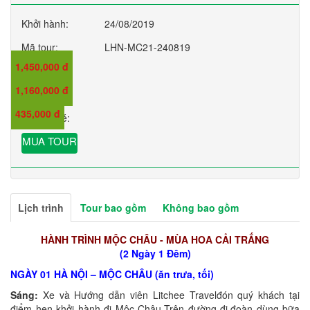
Khởi hành:
24/08/2019
Mã tour:
LHN-MC21-240819
1,450,000 đ
Giá:
1,160,000 đ
Giá trẻ em:
435,000 đ
Giá em bé:
MUA TOUR
Lịch trình
Tour bao gồm
Không bao gồm
HÀNH TRÌNH MỘC CHÂU - MÙA HOA CẢI TRẮNG
(2 Ngày 1 Đêm)
NGÀY 01 HÀ NỘI – MỘC CHÂU (ăn trưa, tối)
Sáng:
Xe và Hướng dẫn viên Litchee Travelđón quý khách tại
điểm hẹn khởi hành đi Mộc Châu.Trên đường đi,đoàn dùng bữa