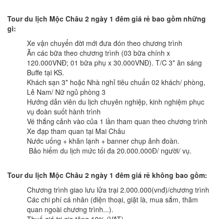
Tour du lịch Mộc Châu 2 ngày 1 đêm giá rẻ bao gồm những
gì:
Xe vận chuyển đời mới đưa đón theo chương trình
Ăn các bữa theo chương trình (03 bữa chính x
120.000VNĐ; 01 bữa phụ x 30.000VNĐ). T/C 3* ăn sáng
Buffe tại KS.
Khách sạn 3* hoặc Nhà nghỉ tiêu chuẩn 02 khách/ phòng,
Lẻ Nam/ Nữ ngủ phòng 3
Hướng dẫn viên du lịch chuyên nghiệp, kinh nghiệm phục
vụ đoàn suốt hành trình
Vé thắng cảnh vào của 1 lần tham quan theo chương trình
Xe đạp tham quan tại Mai Châu
Nước uống + khăn lạnh + banner chụp ảnh đoàn.
Bảo hiểm du lịch mức tối đa 20.000.000Đ/ người/ vụ.
Tour du lịch Mộc Châu 2 ngày 1 đêm giá rẻ không bao gồm:
Chương trình giao lưu lửa trại 2.000.000(vnđ)/chương trình
Các chi phí cá nhân (điện thoại, giặt là, mua sắm, thăm
quan ngoài chương trình...).
Thuế giá trị gia tăng 10% (VAT)