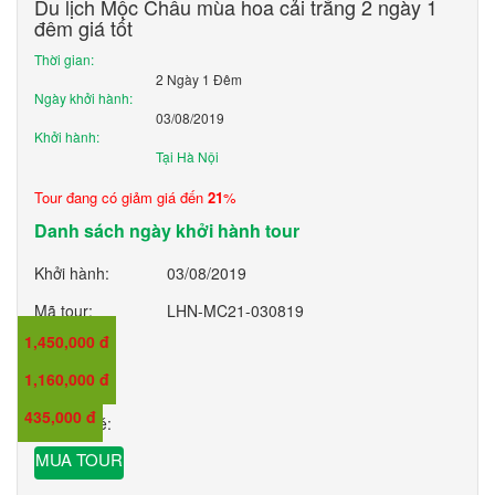
Du lịch Mộc Châu mùa hoa cải trắng 2 ngày 1
đêm giá tốt
Thời gian:
2 Ngày 1 Đêm
Ngày khởi hành:
03/08/2019
Khởi hành:
Tại Hà Nội
Tour đang có giảm giá đến
21
%
Danh sách ngày khởi hành tour
Khởi hành:
03/08/2019
Mã tour:
LHN-MC21-030819
1,450,000 đ
Giá:
1,160,000 đ
Giá trẻ em:
435,000 đ
Giá em bé:
MUA TOUR