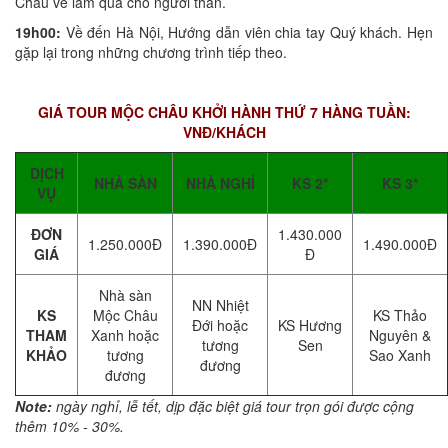
Châu về làm quà cho người thân.
19h00:
Về đến Hà Nội, Hướng dẫn viên chia tay Quý khách. Hẹn
gặp lại trong những chương trình tiếp theo.
GIÁ TOUR MỘC CHÂU KHỞI HÀNH THỨ 7 HÀNG TUẦN:
VNĐ/KHÁCH
DỊCH
NHÀ SÀN
NHÀ NGHỈ
KS 2*
KS 3*
VỤ
ĐƠN
1.430.000
1.250.000Đ
1.390.000Đ
1.490.000Đ
GIÁ
Đ
Nhà sàn
NN Nhiệt
KS
Mộc Châu
KS Thảo
Đới hoặc
KS Hương
THAM
Xanh hoặc
Nguyên &
tương
Sen
KHẢO
tương
Sao Xanh
đương
đương
Note:
ngày nghỉ, lễ tết, dịp đặc biệt giá tour trọn gói được cộng
thêm 10% - 30%.