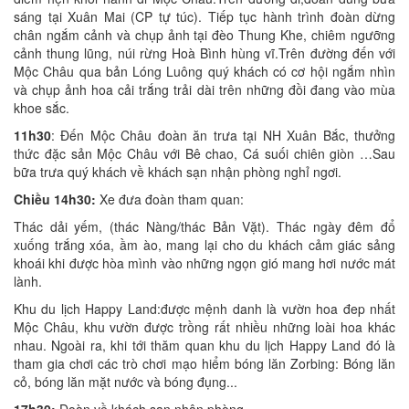
sáng tại Xuân Mai (CP tự túc). Tiếp tục hành trình đoàn dừng
chân ngắm cảnh và chụp ảnh tại đèo Thung Khe, chiêm ngưỡng
cảnh thung lũng, núi rừng Hoà Bình hùng vĩ.Trên đường đến với
Mộc Châu qua bản Lóng Luông quý khách có cơ hội ngắm nhìn
và chụp ảnh hoa cải trắng trải dài trên những đồi đang vào mùa
khoe sắc.
11h30
: Đến Mộc Châu đoàn ăn trưa tại NH Xuân Bắc, thưởng
thức đặc sản Mộc Châu với Bê chao, Cá suối chiên giòn …Sau
bữa trưa quý khách về khách sạn nhận phòng nghỉ ngơi.
Chiều 14h30:
Xe đưa đoàn tham quan:
Thác dải yếm, (thác Nàng/thác Bản Vặt). Thác ngày đêm đổ
xuống trắng xóa, ầm ào, mang lại cho du khách cảm giác sảng
khoái khi được hòa mình vào những ngọn gió mang hơi nước mát
lành.
Khu du lịch Happy Land:được mệnh danh là vườn hoa đep nhất
Mộc Châu, khu vườn được trồng rất nhiều những loài hoa khác
nhau. Ngoài ra, khi tới thăm quan khu du lịch Happy Land đó là
tham gia chơi các trò chơi mạo hiểm bóng lăn Zorbing: Bóng lăn
cỏ, bóng lăn mặt nước và bóng đụng...
17h30:
Đoàn về khách sạn nhận phòng