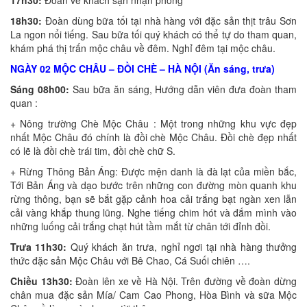
18h30:
Đoàn dùng bữa tối tại nhà hàng với đặc sản thịt trâu Sơn
La ngon nổi tiếng. Sau bữa tối quý khách có thể tự do tham quan,
khám phá thị trấn mộc châu về đêm. Nghỉ đêm tại mộc châu.
NGÀY 02 MỘC CHÂU – ĐỒI CHÈ – HÀ NỘI (Ăn sáng, trưa)
Sáng 08h00:
Sau bữa ăn sáng, Hướng dẫn viên đưa đoàn tham
quan :
+ Nông trường Chè Mộc Châu : Một trong những khu vực đẹp
nhất Mộc Châu đó chính là đồi chè Mộc Châu. Đồi chè đẹp nhất
có lẽ là đồi chè trái tim, đồi chè chữ S.
+ Rừng Thông Bản Áng: Được mện danh là đà lạt của miền bắc,
Tới Bản Áng và dạo bước trên những con đường mòn quanh khu
rừng thông, bạn sẽ bắt gặp cảnh hoa cải trắng bạt ngàn xen lẫn
cải vàng khắp thung lũng. Nghe tiếng chim hót và đắm mình vào
những luống cải trắng chạt hút tầm mắt từ chân tới đỉnh đồi.
Trưa 11h30:
Quý khách ăn trưa, nghỉ ngơi tại nhà hàng thưởng
thức đặc sản Mộc Châu với Bê Chao, Cá Suối chiên ….
Chiều 13h30:
Đoàn lên xe về Hà Nội. Trên đường về đoàn dừng
chân mua đặc sản Mía/ Cam Cao Phong, Hòa Bình và sữa Mộc