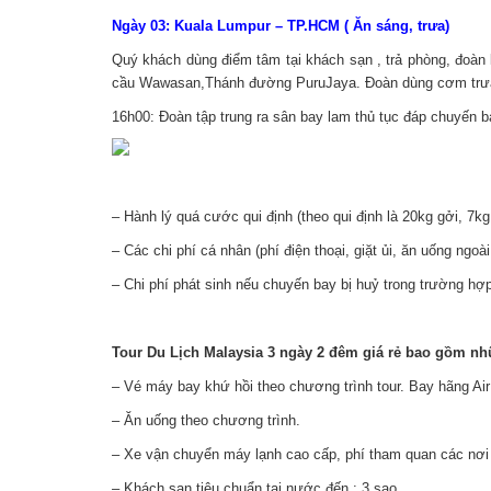
Ngày 03: Kuala Lumpur – TP.HCM ( Ăn sáng, trưa)
Quý khách dùng điểm tâm tại khách sạn , trả phòng, đoàn k
cầu Wawasan,Thánh đường PuruJaya. Đoàn dùng cơm trưa 
16h00: Đoàn tập trung ra sân bay lam thủ tục đáp chuyến 
– Hành lý quá cước qui định (theo qui định là 20kg gởi, 7kg
– Các chi phí cá nhân (phí điện thoại, giặt ủi, ăn uống ngoà
– Chi phí phát sinh nếu chuyến bay bị huỷ trong trường hợp
Tour Du Lịch Malaysia 3 ngày 2 đêm giá rẻ bao gồm nh
– Vé máy bay khứ hồi theo chương trình tour. Bay hãng Air
– Ăn uống theo chương trình.
– Xe vận chuyển máy lạnh cao cấp, phí tham quan các nơi 
– Khách sạn tiêu chuẩn tại nước đến : 3 sao.