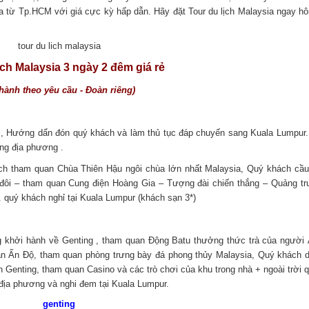
aysia từ Tp.HCM với giá cực kỳ hấp dẫn. Hãy đặt Tour du lịch Malaysia ngay h
ch Malaysia 3 ngày 2 đêm giá rẻ
hành theo yêu cầu - Đoàn riêng)
 , Hướng dẩn đón quý khách và làm thủ tục đáp chuyến sang Kuala Lumpur.
àng địa phương .
h tham quan Chùa Thiên Hậu ngôi chùa lớn nhất Malaysia, Quý khách cầ
đôi – tham quan Cung điện Hoàng Gia – Tượng đài chiến thắng – Quảng t
quý khách nghỉ tại Kuala Lumpur (khách sạn 3*)
 khởi hành về Genting , tham quan Động Batu thưởng thức trà của người
ần Ấn Độ, tham quan phòng trưng bày đá phong thủy Malaysia, Quý khách
 Genting, tham quan Casino và các trò chơi của khu trong nhà + ngoài trời q
g địa phương và nghi đem tại Kuala Lumpur.