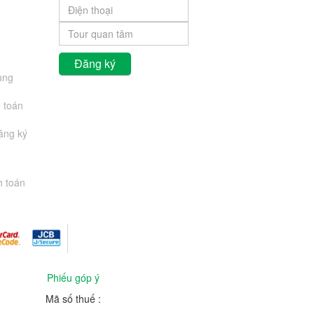
ung
 toán
đăng ký
h toán
Phiếu góp ý
Mã số thuế :