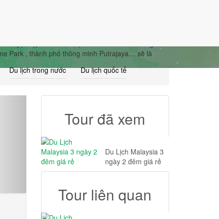
Giỏ Hàng (0)
Đăng nhập
Đăng ký
ảnh tuyệt đẹp và mùa lễ hội mua sắm hoành tráng
eme Park , thành phố thông minh Putrajaya… sẽ là
Du lịch trong nước
Du lịch quốc tế
Tour đã xem
Du Lịch Malaysia 3
ngày 2 đêm giá rẻ
Tour liên quan