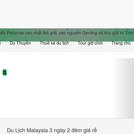
gày 2 đêm giá rẻ
vel sẽ đưa du khách đến thăm vương quốc Malaysia với những thắng c
đôi Petronas cao nhất thế giới, cao nguyên Genting và khu giải trí Th
ế
Du Thuyền
Thuê xe du lịch
Tour giờ chót
Trang chủ
Du Lịch Malaysia 3 ngày 2 đêm giá rẻ