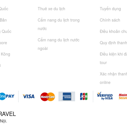
 Quốc
Thuê xe du lịch
Tuyển dụng
 Bản
Cẩm nang du lịch trong
Chính sách
nước
g Quốc
Điều khoản ch
Cẩm nang du lịch nước
pore
Quy định thanh
ngoài
g Kông
Điều kiện khi 
tour
i
Xác nhận than
online
RAVEL
Nội.