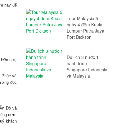
ôm nay để
Tour Malaysia 5
ngày 4 đêm Kuala
Lumpur Putra Jaya
Port Dickson
Du lịch 3 nước 1
 Đến nơi,
hành trình
Singapore Indonesia
và Malaysia
u Phúc và
rường độc
 Ấn Độ và
 dùng cơm
uý khách