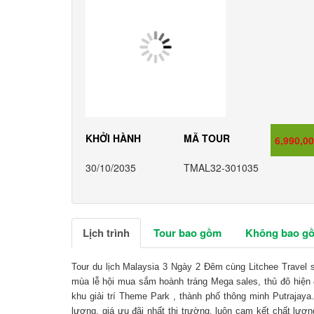
KHỞI HÀNH
MÃ TOUR
GIÁ
6,990,0
30/10/2035
TMAL32-301035
Lịch trình
Tour bao gồm
Không bao g
Tour du lịch Malaysia 3 Ngày 2 Đêm cùng Litchee Travel
mùa lễ hội mua sắm hoành tráng Mega sales, thủ đô hiện 
khu giải trí Theme Park , thành phố thông minh Putrajaya…
lượng, giá ưu đãi nhất thị trường, luôn cam kết chất lượn