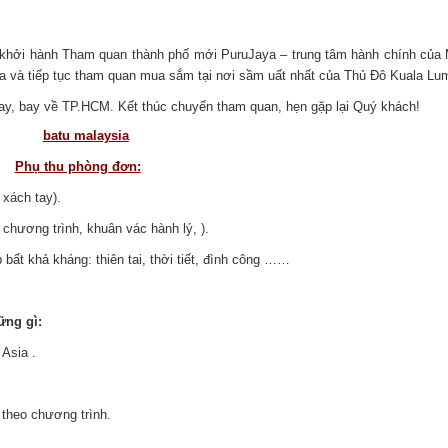
hởi hành Tham quan thành phố mới PuruJaya – trung tâm hành chính của 
và tiếp tục tham quan mua sắm tại nơi sầm uất nhất của Thủ Đô Kuala Lu
bay, bay về TP.HCM. Kết thúc chuyến tham quan, hẹn gặp lại Quý khách!
Phụ thu phòng đơn:
 xách tay).
i chương trình, khuân vác hành lý, ).
 bất khả kháng: thiên tai, thời tiết, đình công ……
ững gì:
 Asia .
theo chương trình.