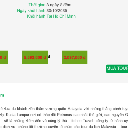
Thời gian:
3 ngày 2 đêm
Ngày khởi hành:
30/10/2035
Khởi hành:
Tại Hồ Chí Minh
GIÁ TRẺ EM
GIÁ EM BÉ
00 đ
5,592,000 đ
2,097,000 đ
MUA TOU
ồm
 sẽ đưa du khách đến thăm vương quốc Malaysia với những thắng cảnh tuy
đại Kuala Lumpur nơi có tháp đôi Petronas cao nhất thế giới, cao nguyên G
 sẽ là những điểm đến vô cùng lý thú. Litchee Travel: công ty lữ hành uy 
g dịch vụ, chúng tôi thường xuyên tổ chức các tour du lịch Malaysia – tour