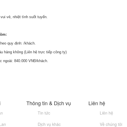
ui vẻ, nhiệt tình suốt tuyến.
gồm:
theo quy định: /khách.
 hàng không (Liên hệ trực tiếp công ty)
ớc ngoài: 840.000 VNĐ/khách.
i
Thông tin & Dịch vụ
Liên hệ
an
Tin tức
Liên hệ
 Lan
Dịch vụ khác
Về chúng tôi