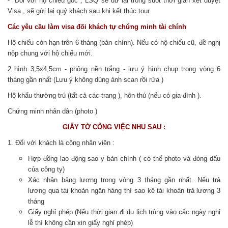
- Đối với hộ chiếu gốc , LSQ sẽ dữ lại trong suốt thời gian xét duyệt
Visa , sẽ gửi lại quý khách sau khi kết thúc tour.
Các yêu cầu làm visa đối khách tự chứng minh tài chính
Hộ chiếu còn hạn trên 6 tháng (bản chính). Nếu có hộ chiếu cũ, đề nghị
nộp chung với hộ chiếu mới.
2 hình 3,5x4,5cm - phông nền trắng - lưu ý hình chụp trong vòng 6
tháng gần nhất (Lưu ý không dùng ảnh scan rồi rửa )
Hộ khẩu thường trú (tất cả các trang ), hôn thú (nếu có gia đình ).
Chứng minh nhân dân (photo )
GIẤY TỜ CÔNG VIỆC NHU SAU :
1. Đối với khách là công nhân viên :
Hợp đồng lao động sao y bản chính ( có thể photo và đóng dấu
của công ty)
Xác nhận bảng lương trong vòng 3 tháng gần nhất. Nếu trả
lương qua tài khoản ngân hàng thì sao kê tài khoản trả lương 3
tháng
Giấy nghỉ phép (Nếu thời gian đi du lịch trùng vào cấc ngày nghỉ
lễ thì không cần xin giấy nghỉ phép)