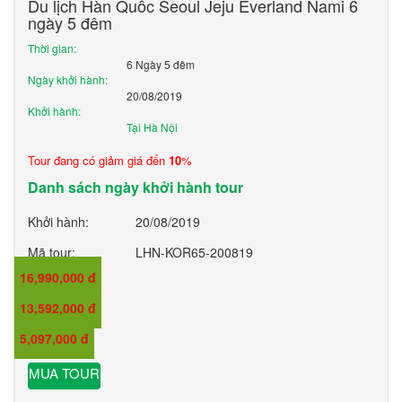
Du lịch Hàn Quốc Seoul Jeju Everland Nami 6
ngày 5 đêm
Thời gian:
6 Ngày 5 đêm
Ngày khởi hành:
20/08/2019
Khởi hành:
Tại Hà Nội
Tour đang có giảm giá đến
10
%
Danh sách ngày khởi hành tour
Khởi hành:
20/08/2019
Mã tour:
LHN-KOR65-200819
16,990,000 đ
Giá:
13,592,000 đ
Giá trẻ em:
5,097,000 đ
Giá em bé:
MUA TOUR