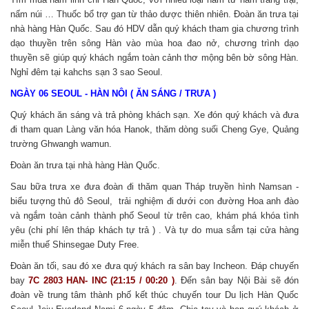
nấm núi … Thuốc bổ trợ gan từ thảo dược thiên nhiên. Đoàn ăn trưa tại
nhà hàng Hàn Quốc. Sau đó HDV dẫn quý khách tham gia chương trình
dạo thuyền trên sông Hàn vào mùa hoa đao nở, chương trình dạo
thuyền sẽ giúp quý khách ngắm toàn cảnh thơ mộng bên bờ sông Hàn.
Nghỉ đêm tại kahchs sạn 3 sao Seoul.
NGÀY 06 SEOUL - HÀN NÔI ( ĂN SÁNG / TRƯA )
Quý khách ăn sáng và trả phòng khách sạn. Xe đón quý khách và đưa
đi tham quan Làng văn hóa Hanok, thăm dòng suối Cheng Gye, Quảng
trường Ghwangh wamun.
Đoàn ăn trưa tại nhà hàng Hàn Quốc.
Sau bữa trưa xe đưa đoàn đi thăm quan Tháp truyền hình Namsan -
biểu tượng thủ đô Seoul, trải nghiệm đi dưới con đường Hoa anh đào
và ngắm toàn cảnh thành phố Seoul từ trên cao, khám phá khóa tình
yêu (chi phí lên tháp khách tự trả ) . Và tự do mua sắm tại cửa hàng
miễn thuế Shinsegae Duty Free.
Đoàn ăn tối, sau đó xe đưa quý khách ra sân bay Incheon. Đáp chuyến
bay
7C 2803 HAN- INC (21:15 / 00:20 )
. Đến sân bay Nội Bài sẽ đón
đoàn về trung tâm thành phố kết thúc chuyến tour Du lịch Hàn Quốc