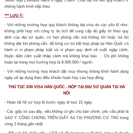
Seoul Jeju Everland Nami 6 ngày 5 đêm. Chia tay và hẹn quý khách ở
những hành trình tiếp theo.
*** LƯU Ý:
- Với những trường hợp quý khách không đạt visa do các yếu tố như:
không phối hợp với công ty du lịch để cung cấp đủ giấy tờ theo quy
định của đại sứ quán, có hẹn phỏng vấn mà không tới hoặc trả lời
không đạt khi phỏng vấn, đã từng cư trú bất hợp pháp tại Hàn Quốc có
hành vi vi phạm pháp luật và vi phạm quy định về xuất ngập cảnh,
thuộc diện cấm xuất nhập cảnh mà không khai báo … Chi phí không
hoàn lại trong mọi trường hợp là 8.000.000 / người.
- Với những trường hợp khách đặt visa nhưng không khởi hành đúng
ngày sẽ áp dụng theo điều khoản hoàn hủy của hợp đồng.
THỦ TỤC XIN VISA HÀN QUỐC - NỘP TẠI ĐẠI SỨ QUÁN TẠI HÀ
NỘI
- Hoàn tất hồ sơ hợp lệ trước ngày đi tour 15 ngày.
- Các giầy tờ sau đây, nếu không có ghi chú bản chính, yêu cầu phải là
SAO Y CÔNG CHỨNG TRÊN GIẤY A4 TẠI PHƯỜNG CƯ TRÚ trong
vòng 3 tháng gần nhất