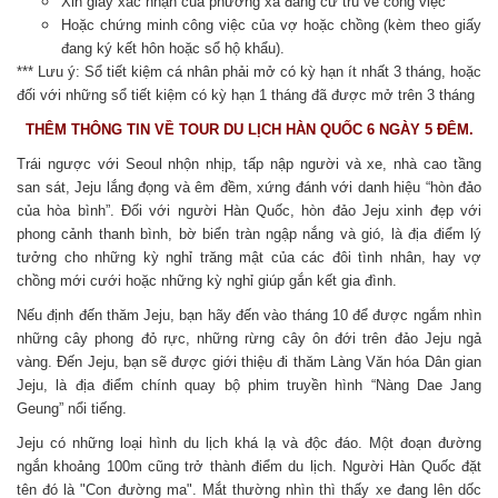
Xin giấy xác nhận của phường xã đang cứ trú về công việc
Hoặc chứng minh công việc của vợ hoặc chồng (kèm theo giấy
đang ký kết hôn hoặc sổ hộ khẩu).
*** Lưu ý: Sổ tiết kiệm cá nhân phải mở có kỳ hạn ít nhất 3 tháng, hoặc
đối với những sổ tiết kiệm có kỳ hạn 1 tháng đã được mở trên 3 tháng
THÊM THÔNG TIN VỀ TOUR DU LỊCH HÀN QUỐC 6 NGÀY 5 ĐÊM.
Trái ngược với Seoul nhộn nhịp, tấp nập người và xe, nhà cao tầng
san sát, Jeju lắng đọng và êm đềm, xứng đánh với danh hiệu “hòn đảo
của hòa bình”. Đối với người Hàn Quốc, hòn đảo Jeju xinh đẹp với
phong cảnh thanh bình, bờ biển tràn ngập nắng và gió, là địa điểm lý
tưởng cho những kỳ nghỉ trăng mật của các đôi tình nhân, hay vợ
chồng mới cưới hoặc những kỳ nghỉ giúp gắn kết gia đình.
Nếu định đến thăm Jeju, bạn hãy đến vào tháng 10 để được ngắm nhìn
những cây phong đỏ rực, những rừng cây ôn đới trên đảo Jeju ngả
vàng. Đến Jeju, bạn sẽ được giới thiệu đi thăm Làng Văn hóa Dân gian
Jeju, là địa điểm chính quay bộ phim truyền hình “Nàng Dae Jang
Geung” nổi tiếng.
Jeju có những loại hình du lịch khá lạ và độc đáo. Một đoạn đường
ngắn khoảng 100m cũng trở thành điểm du lịch. Người Hàn Quốc đặt
tên đó là "Con đường ma". Mắt thường nhìn thì thấy xe đang lên dốc