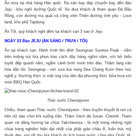
Ăn trưa tại nhà hàng Hàn quốc. Ra sân bay đáp chuyến bay đến đảo
Jeju - khu nghỉ dưỡng Quốc tế. Xe đưa khách đi tham quan Đá Đầu
Rồng, con đường ma quái và công viên Thiên đường tình yêu - Love
land, khu phố Tapdong
Ăn Tối, quý khách nghỉ đêm tại khách sạn 3 sao ở Jeju
NGÀY 03 Đảo JEJU (ĂN SÁNG / TRƯA / TỐI)
Ăn tại khách sạn. Hành trình lên đỉnh Seongsan Sunrise Peak - nằm
trên miệng núi lửa phun trào cách đây hàng nghìn năm, với bờ biển
tuyệt đệp quanh năm, ngắm cảnh bình minh trên đảo. Thăm làng văn
hóa dân tộc Seongeup - nơi xưa kia nang Dea Chang Kưm theo học
nghề y, thưởng thức vị mật ong của dân địa phương thức bữa trưa với
món BBQ Hàn Quốc.
Thác nước Cheonjiyeon
Chiều, tham quan Thác nước Cheonjiyeon - theo truyền thuyết là nơi cá
tiên nữ dạo chơi khi xuống trần. Thăm Vách đá Jusan -Cheonli. Tham
quan và dâng hương tại chùa Yakcheonsa - là một trong những ngôi
chùa trang nghiêm hiện đại nhất của phật giáo châu Á, kiến trúc mỹ
thuật đẹp, nơi rất thu hút khách du lịch trong nước cũng như Quốc tế.