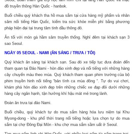
đồ truyền thông Hàn Quốc - hanbok.
Buổi chiều quý khách tha hồ mua sắm tại cửa hàng mỹ phẩm và nhân
sâm nổi tiếng Hàn Quốc, kiểm tra sức khỏe miễn phí bằng phương
pháp hiện đại tại trung tâm tinh dầu thông đỏ.
Ăn tối với món gà hầm sâm truyền thống. Nghỉ đêm tại khách sạn 3
sao Seoul.
NGÀY 05 SEOUL - NAMI (ĂN SÁNG / TRƯA / TỐI)
Quý khách ăn sáng tại khách sạn. Sau đó xe tiếp tục đưa đoàn đến
tham quan tại Đảo Nami - hòn đảo xinh đẹp và nổi tiếng với những hàng
cây chuyển màu theo mùa. Quý khách tham quan phim trường của bộ
phim truyền hinh nổi tiếng “bản tình ca mùa đông “. Tự do vui chơi,
khám phá hòn đảo xinh đẹp trên những chiếc xe đạp đôi dưới những
hàng cây ngân hạnh, tận hưởng khí hậu mát mẻ trong lành.
Đoàn ăn trưa tại đảo Nami.
Buổi chiều, quý khách tự do mua sắm hàng hóa lưu niệm tại Khu
Myong-dong - khu phố thời trang nổi tiếng hoặc lựa chọn tự do mua
sắm tại chợ Đông Đại Môn - khu chợ mua sắm sầm uất ở Seoul.
Tìm mua nấm linh chi Hàn Quốc, với nhiều loại nấm từ nấm trang trại,