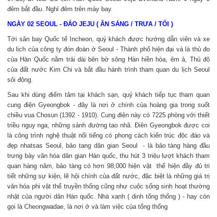
đêm bắt đầu. Nghỉ đêm trên máy bay.
NGÀY 02 SEOUL - ĐẢO JEJU ( ĂN SÁNG / TRƯA / TỐI )
Tới sân bay Quốc tế Incheon, quý khách được hướng dẫn viên và xe
du lịch của công ty đón đoàn ở Seoul - Thành phố hiện đại và là thủ đo
của Hàn Quốc nằm trải dài bên bờ sông Hàn hiền hòa, êm ả, Thủ đô
của đất nước Kim Chi và bắt đầu hành trình tham quan du lịch Seoul
sôi động.
Sau khi dùng điểm tâm tại khách sạn, quý khách tiếp tục tham quan
cung điện Gyeongbok - đây là nơi ở chính của hoàng gia trong suốt
chiều vua Chosun (1392 - 1910). Cung điện này có 7225 phòng với thiết
triều nguy nga, những sảnh đường tao nhã. Điên Gyeongbok được coi
là công trình nghệ thuật nổi tiếng có phong cách kiến trúc độc đáo và
đẹp nhatsas Seoul, bảo tang dân gian Seoul - là bảo tàng hàng đầu
trưng bày văn hóa dân gian Hàn quốc, thu hút 3 triệu lượt khách tham
quan hàng năm, bảo tàng có hơn 98,000 hiện vật thể hiện đầy đủ tri
tiết những sự kiện, lẽ hội chính của đất nước, đặc biệt là những giá trị
văn hóa phi vật thể truyền thống cũng như cuộc sống sinh hoạt thường
nhật của người dân Hàn quốc. Nhà xanh ( dinh tổng thống ) - hay còn
gọi là Cheongwadae, là nơi ở và làm việc của tổng thống