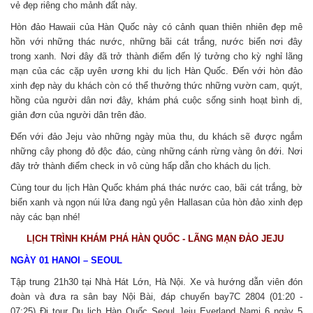
vẻ đẹp riêng cho mảnh đất này.
Hòn đảo Hawaii của Hàn Quốc này có cảnh quan thiên nhiên đẹp mê
hồn với những thác nước, những bãi cát trắng, nước biển nơi đây
trong xanh. Nơi đây đã trở thành điểm đến lý tưởng cho kỳ nghỉ lãng
mạn của các cặp uyên ương khi du lịch Hàn Quốc. Đến với hòn đảo
xinh đẹp này du khách còn có thể thưởng thức những vườn cam, quýt,
hồng của người dân nơi đây, khám phá cuộc sống sinh hoạt bình dị,
giản đơn của người dân trên đảo.
Đến với đảo Jeju vào những ngày mùa thu, du khách sẽ được ngắm
những cây phong đỏ độc đáo, cùng những cánh rừng vàng ôn đới. Nơi
đây trở thành điểm check in vô cùng hấp dẫn cho khách du lịch.
Cùng tour du lịch Hàn Quốc khám phá thác nước cao, bãi cát trắng, bờ
biển xanh và ngọn núi lửa đang ngủ yên Hallasan của hòn đảo xinh đẹp
này các bạn nhé!
LỊCH TRÌNH KHÁM PHÁ HÀN QUỐC - LÃNG MẠN ĐẢO JEJU
NGÀY 01 HANOI – SEOUL
Tập trung 21h30 tại Nhà Hát Lớn, Hà Nội. Xe và hướng dẫn viên đón
đoàn và đưa ra sân bay Nội Bài, đáp chuyến bay7C 2804 (01:20 -
07:25) Đi tour Du lịch Hàn Quốc Seoul Jeju Everland Nami 6 ngày 5