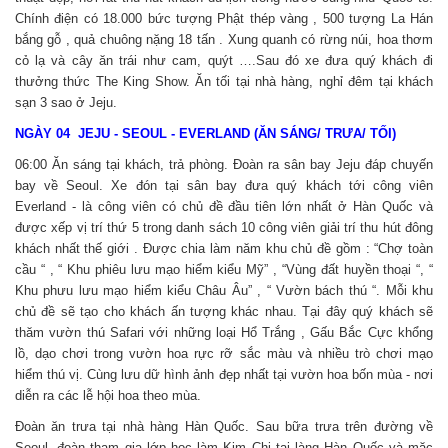
Chính điện có 18.000 bức tượng Phật thép vàng , 500 tượng La Hán
bắng gỗ , quả chuông nặng 18 tấn . Xung quanh có rừng núi, hoa thơm
cỏ lạ và cây ăn trái như cam, quýt ….Sau đó xe đưa quý khách đi
thưởng thức The King Show. Ăn tối tại nhà hàng, nghỉ đêm tại khách
sạn 3 sao ở Jeju.
NGÀY 04 JEJU - SEOUL - EVERLAND (ĂN SÁNG/ TRƯA/ TỐI)
06:00 Ăn sáng tại khách, trả phòng. Đoàn ra sân bay Jeju đáp chuyến
bay về Seoul. Xe đón tại sân bay đưa quý khách tới công viên
Everland - là công viên có chủ đề đầu tiên lớn nhất ở Hàn Quốc và
được xếp vị trí thứ 5 trong danh sách 10 công viên giải trí thu hút đông
khách nhất thế giới . Được chia làm năm khu chủ đề gồm : “Chợ toàn
cầu “ , “ Khu phiêu lưu mạo hiểm kiểu Mỹ” , “Vùng đất huyền thoại “, “
Khu phưu lưu mạo hiểm kiểu Châu Âu” , “ Vườn bách thú “. Mỗi khu
chủ đề sẽ tạo cho khách ấn tượng khác nhau. Tại đây quý khách sẽ
thăm vườn thú Safari với những loại Hổ Trắng , Gấu Bắc Cực khổng
lồ, dạo chơi trong vườn hoa rực rỡ sắc màu và nhiều trò chơi mạo
hiểm thú vị. Cùng lưu dữ hình ảnh đẹp nhất tại vườn hoa bốn mùa - nơi
diễn ra các lễ hội hoa theo mùa.
Đoàn ăn trưa tại nhà hàng Hàn Quốc. Sau bữa trưa trên đường về
Seoul, đoàn tham gia lớp học làm Kim Chi tại làng Hàn Quốc và mặc