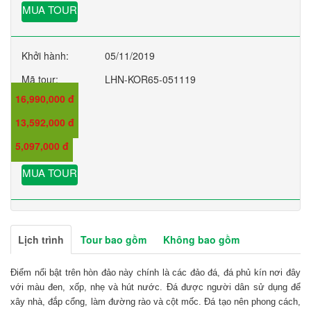
MUA TOUR
Khởi hành:
05/11/2019
Mã tour:
LHN-KOR65-051119
16,990,000 đ
Giá:
13,592,000 đ
Giá trẻ em:
5,097,000 đ
Giá em bé:
MUA TOUR
Lịch trình
Tour bao gồm
Không bao gồm
Điểm nổi bật trên hòn đảo này chính là các đảo đá, đá phủ kín nơi đây
với màu đen, xốp, nhẹ và hút nước. Đá được người dân sử dụng để
xây nhà, đắp cổng, làm đường rào và cột mốc. Đá tạo nên phong cách,