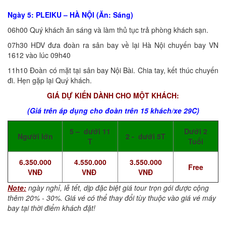
Ngày 5: PLEIKU – HÀ NỘI (Ăn: Sáng)
06h00 Quý khách ăn sáng và làm thủ tục trả phòng khách sạn.
07h30 HDV đưa đoàn ra sân bay về lại Hà Nội chuyến bay VN
1612 vào lúc 09h40
11h10 Đoàn có mặt tại sân bay Nội Bài. Chia tay, kết thúc chuyến
đi. Hẹn gặp lại Quý khách.
GIÁ DỰ KIẾN DÀNH CHO MỘT KHÁCH:
(Giá trên áp dụng cho đoàn trên 15 khách/xe 29C)
5 – dưới 11
Dưới 2
Người lớn
2 - dưới 5T
T
Tuổi
6.350.000
4.550.000
3.550.000
Free
VNĐ
VNĐ
VNĐ
Note:
ngày nghỉ, lễ tết, dịp đặc biệt giá tour trọn gói được cộng
thêm 20% - 30%. Giá vé có thể thay đổi tùy thuộc vào giá vé máy
bay tại thời điểm khách đặt!