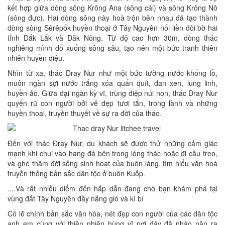
kết hợp giữa dòng sông Krông Ana (sông cái) và sông Krông Nô
(sông đực). Hai dòng sông này hoà trộn bên nhau đã tạo thành
dòng sông Sêrêpốk huyền thoại ở Tây Nguyên nối liền đôi bờ hai
tỉnh Đắk Lắk và Đăk Nông. Từ độ cao hơn 30m, dòng thác
nghiêng mình đổ xuống sông sâu, tạo nên một bức tranh thiên
nhiên huyền diệu.
Nhìn từ xa, thác Dray Nur như một bức tường nước khổng lồ,
muôn ngàn sợi nước trắng xóa quấn quít, đan xen, lung linh,
huyền ảo. Giữa đại ngàn kỳ vĩ, trùng điệp núi non, thác Dray Nur
quyến rũ con người bởi vẻ đẹp tươi tắn, trong lành và những
huyền thoại, truyền thuyết về sự ra đời của thác.
Đến với thác Đray Nur, du khách sẽ được thử những cảm giác
mạnh khi chui vào hang đá bên trong lòng thác hoặc đi cầu treo,
và ghé thăm đời sống sinh hoạt của buôn làng, tìm hiểu văn hoá
truyền thống bản sắc dân tộc ở buôn Kuốp.
....Và rất nhiều diểm đến hấp dẫn đang chờ bạn khám phá tại
vùng đất Tây Nguyên đầy nắng gió và kì bí
Có lẽ chính bản sắc văn hóa, nét đẹp con người của các dân tộc
anh em cùng với thiên nhiên hùng vĩ nơi đây đã nhào nặn ra