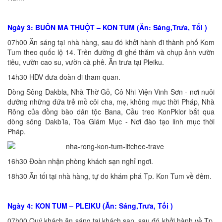
Ngày 3: BUÔN MA THUỘT – KON TUM (Ăn: Sáng,Trưa, Tối )
07h00 Ăn sáng tại nhà hàng, sau đó khởi hành đi thành phố Kom
Tum theo quốc lộ 14. Trên đường đi ghé thăm và chụp ảnh vườn
tiêu, vườn cao su, vườn cà phê. Ăn trưa tại Pleiku.
14h30 HDV đưa đoàn đi tham quan.
Dòng Sông Dakbla, Nhà Thờ Gỗ, Cô Nhi Viện Vinh Sơn - nơi nuôi
dưỡng những đứa trẻ mồ côi cha, mẹ, không mục thời Pháp, Nhà
Rông của đồng bào dân tộc Bana, Cầu treo KonPklor bắt qua
dòng sông Dakb’la, Tòa Giám Mục - Nơi đào tạo linh mục thời
Pháp.
16h30 Đoàn nhận phòng khách sạn nghỉ ngơi.
18h30 Ăn tối tại nhà hàng, tự do khám phá Tp. Kon Tum về đêm.
Ngày 4: KON TUM – PLEIKU (Ăn: Sáng,Trưa, Tối )
07h00 Quý khách ăn sáng tại khách sạn, sau đó khởi hành về Tp.