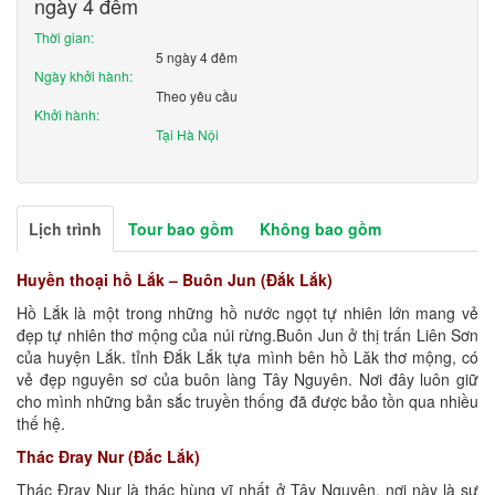
ngày 4 đêm
Thời gian:
5 ngày 4 đêm
Ngày khởi hành:
Theo yêu cầu
Khởi hành:
Tại Hà Nội
Lịch trình
Tour bao gồm
Không bao gồm
Huyền thoại hồ Lắk – Buôn Jun (Đắk Lắk)
Hồ Lắk là một trong những hồ nước ngọt tự nhiên lớn mang vẻ
đẹp tự nhiên thơ mộng của núi rừng.Buôn Jun ở thị trấn Liên Sơn
của huyện Lắk. tỉnh Đắk Lắk tựa mình bên hồ Lăk thơ mộng, có
vẻ đẹp nguyên sơ của buôn làng Tây Nguyên. Nơi đây luôn giữ
cho mình những bản sắc truyền thống đã được bảo tồn qua nhiều
thế hệ.
Thác Đray Nur (Đắc Lắk)
Thác Đray Nur là thác hùng vĩ nhất ở Tây Nguyên, nơi này là sự