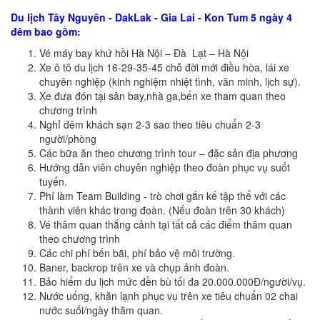
Du lịch Tây Nguyên - DakLak - Gia Lai - Kon Tum 5 ngày 4
đêm bao gồm:
Vé máy bay khứ hồi Hà Nội – Đà Lạt – Hà Nội
Xe ô tô du lịch 16-29-35-45 chỗ đời mới điều hòa, lái xe
chuyên nghiệp (kinh nghiệm nhiệt tình, văn minh, lịch sự).
Xe đưa đón tại sân bay,nhà ga,bến xe tham quan theo
chương trình
Nghỉ đêm khách sạn 2-3 sao theo tiêu chuẩn 2-3
người/phòng
Các bữa ăn theo chương trình tour – đặc sản địa phương
Hướng dẫn viên chuyên nghiệp theo đoàn phục vụ suốt
tuyến.
Phí làm Team Building - trò chơi gắn kế tập thể với các
thành viên khác trong đoàn. (Nếu đoàn trên 30 khách)
Vé thăm quan thắng cảnh tại tất cả các điểm thăm quan
theo chương trình
Các chi phí bến bãi, phí bảo vệ môi trường.
Baner, backrop trên xe và chụp ảnh đoàn.
Bảo hiểm du lịch mức đền bù tối đa 20.000.000Đ/người/vụ.
Nước uống, khăn lạnh phục vụ trên xe tiêu chuẩn 02 chai
nước suối/ngày thăm quan.