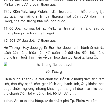
Pleiku, trên đường đoàn tham quan.
Thủy Điện Yaly, làng Pleiphun dân tộc Jơrai, tìm hiểu phong tục
tập quán và những sinh hoạt thường nhật của người dân (nhà
Rông, nhà mồ, tượng nhà mồ, bến nước,…)
11h00 Đoàn có mặt tại Tp. Pleiku, ăn trưa tại nhà hàng, sau đó
nhận phòng khách sạn nghỉ ngơi.
13h30 HDV đưa đoàn đi tham quan.
Hồ T’nưng - Hay được gọi là “Biển hồ” được hành thành từ núi lửa
cách đây hàng triệu năm với quần thể đồi chè Biển hồ, hàng
thông trăm tuổi. Tìm hiểu về văn hóa dân tộc Jarai tại làng Ốp.
Hồ T’nưng
Chùa Minh Thành - là một quần thể kiến trúc mang đậm tính tâm
linh, đến đây ngoài cảm giác bình an, thanh tĩnh, Quý khách còn
được chiêm ngưỡng những khắc họa, trang trí đẹp mắt như bàn
thờ chánh điện, bộ chuông nhỏ, bộ lư hương,…
18h30 Ăn tối tại nhà hàng, tự do khám phá Tp. Pleiku về đêm.