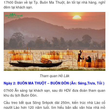
17h00 Đoàn về lại Tp. Buôn Ma Thuột, ăn tối tại nhà hàng, nghỉ
đêm tại khách sạn.
Tham quan Hồ Lăk
Ngày 2: BUÔN MA THUỘT – BUÔN ĐÔN (Ăn: Sáng,Trưa, Tối )
07h00 Ăn sáng tại khách sạn, sau đó HDV đưa đoàn tham quan
khu du lịch Buôn Đôn.
Cầu treo bắt qua Sông Srêpok dài 250m, kiến trúc nhà Lào cổ
người Lào hơn 120 năm tuổi, tìm hiểu bản sắc văn hóa nhà mồ