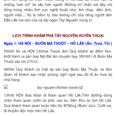
những "sơn nữ" tài sắc hơn người. Những mĩ nhân nơi đây nổi
tiếng trong nhiều lĩnh vực nghệ thuật như: âm nhạc, điện ảnh,
người mẫu... Họ là niềm tự hào không chỉ của riêng người dân
Đắk Lắk mà còn của cả đại ngàn Tây Nguyên hùng vĩ.
LỊCH TRÌNH KHÁM PHÁ TÂY NGUYÊN HUYỀN THOẠI
Ngày 1: HÀ NỘI – BUÔN MA THUỘT – HỒ LĂK (Ăn: Trưa, Tối )
05h00 Xe và HDV Litchee Travel đón Quý khách tại điểm hẹn,
khởi hành ra sân bay Nội Bài lên chuyến bay VN1601 đi Buôn Ma
Thuột vào lúc 07h10.
08h50 Quý khách có mặt tại sân bay Buôn Ma Thuột, xe đón
đoàn về khách sạn nhận phòng nghỉ ngơi sau đó đi ăn trưa tại
nhà hàng.
13h30 HDV đưa đoàn đi tham quan Hồ Lăk.Trên đường dừng
chân tham quan vườn cà phê, cao su. Đến Khu du lịch Hồ Lăk.
Quý khách tham quan buôn dân tộc M’Nông (Buôn Jun). Cưỡi voi,
đi thuyền độc mộc trên Hồ Lăk.