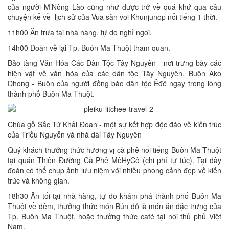
của người M’Nông Lào cũng như được trở về quá khứ qua câu
chuyện kể về lịch sử của Vua săn voi Khunjunop nổi tiếng 1 thời.
11h00 Ăn trưa tại nhà hàng, tự do nghỉ ngơi.
14h00 Đoàn về lại Tp. Buôn Ma Thuột tham quan.
Bảo tàng Văn Hóa Các Dân Tộc Tây Nguyên - nơi trưng bày các
hiện vật về văn hóa của các dân tộc Tây Nguyên. Buôn Ako
Dhong - Buôn của người đồng bào dân tộc Êđê ngay trong lòng
thành phố Buôn Ma Thuột.
Chùa gỗ Sắc Tứ Khải Đoan - một sự kết hợp độc đáo về kiến trúc
của Triều Nguyễn và nhà dài Tây Nguyên
Quý khách thưởng thức hương vị cà phê nổi tiếng Buôn Ma Thuột
tại quán Thiên Đường Cà Phê MêHyCô (chi phí tự túc). Tại đây
đoàn có thể chụp ảnh lưu niệm với nhiều phong cảnh đẹp về kiến
trúc và không gian.
18h30 Ăn tối tại nhà hàng, tự do khám phá thành phố Buôn Ma
Thuột về đêm, thưởng thức món Bún đỏ là món ăn đặc trưng của
Tp. Buôn Ma Thuột, hoặc thưởng thức café tại nơi thủ phủ Việt
Nam.