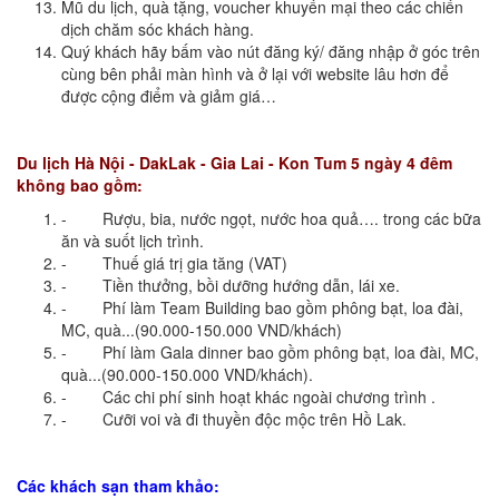
Mũ du lịch, quà tặng, voucher khuyến mại theo các chiến
dịch chăm sóc khách hàng.
Quý khách hãy bấm vào nút đăng ký/ đăng nhập ở góc trên
cùng bên phải màn hình và ở lại với website lâu hơn để
được cộng điểm và giảm giá…
Du lịch Hà Nội - DakLak - Gia Lai - Kon Tum 5 ngày 4 đêm
không bao gồm:
- Rượu, bia, nước ngọt, nước hoa quả…. trong các bữa
ăn và suốt lịch trình.
- Thuế giá trị gia tăng (VAT)
- Tiền thưởng, bồi dưỡng hướng dẫn, lái xe.
- Phí làm Team Building bao gồm phông bạt, loa đài,
MC, quà...(90.000-150.000 VND/khách)
- Phí làm Gala dinner bao gồm phông bạt, loa đài, MC,
quà...(90.000-150.000 VND/khách).
- Các chi phí sinh hoạt khác ngoài chương trình .
- Cưỡi voi và đi thuyền độc mộc trên Hồ Lak.
Các khách sạn tham khảo: