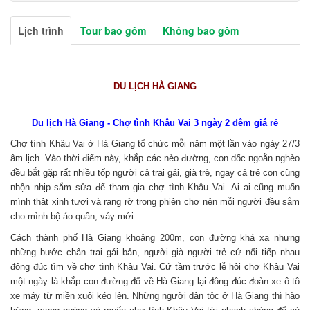
Lịch trình
Tour bao gồm
Không bao gồm
DU LỊCH HÀ GIANG
Du lịch Hà Giang - Chợ tình Khâu Vai 3 ngày 2 đêm giá rẻ
Chợ tình Khâu Vai ở Hà Giang tổ chức mỗi năm một lần vào ngày 27/3
âm lịch. Vào thời điểm này, khắp các nẻo đường, con dốc ngoằn nghèo
đều bắt gặp rất nhiều tốp người cả trai gái, già trẻ, ngay cả trẻ con cũng
nhộn nhịp sắm sửa để tham gia chợ tình Khâu Vai. Ai ai cũng muốn
mình thật xinh tươi và rạng rỡ trong phiên chợ nên mỗi người đều sắm
cho mình bộ áo quần, váy mới.
Cách thành phố Hà Giang khoảng 200m, con đường khá xa nhưng
những bước chân trai gái bản, người già người trẻ cứ nối tiếp nhau
đông đúc tìm về chợ tình Khâu Vai. Cứ tầm trước lễ hội chợ Khâu Vai
một ngày là khắp con đường đổ về Hà Giang lại đông đúc đoàn xe ô tô
xe máy từ miền xuôi kéo lên. Những người dân tộc ở Hà Giang thì hào