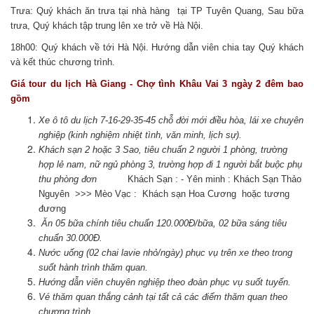
Trưa: Quý khách ăn trưa tại nhà hàng tại TP Tuyên Quang, Sau bữa
trưa, Quý khách tập trung lên xe trở về Hà Nội.
18h00: Quý khách về tới Hà Nội. Hướng dẫn viên chia tay Quý khách
và kết thúc chương trình.
Giá tour du lịch Hà Giang - Chợ tình Khâu Vai 3 ngày 2 đêm bao
gồm
Xe ô tô du lịch 7-16-29-35-45 chỗ đời mới điều hòa, lái xe chuyên
nghiệp (kinh nghiệm nhiệt tình, văn minh, lịch sự).
Khách sạn 2 hoặc 3 Sao, tiêu chuẩn 2 người 1 phòng, trường
hợp lẻ nam, nữ ngủ phòng 3, trường hợp đi 1 người bắt buộc phụ
thu phòng đơn
Khách Sạn : - Yên minh : Khách Sạn Thảo
Nguyên >>> Mèo Vạc : Khách sạn Hoa Cương hoặc tương
đương
Ăn 05 bữa chính tiêu chuẩn 120.000Đ/bữa, 02 bữa sáng tiêu
chuẩn 30.000Đ.
Nước uống (02 chai lavie nhỏ/ngày) phục vụ trên xe theo trong
suốt hành trình thăm quan.
Hướng dẫn viên chuyên nghiệp theo đoàn phục vụ suốt tuyến.
Vé thăm quan thắng cảnh tại tất cả các điểm thăm quan theo
chương trình.