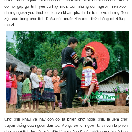
hứng, mong ngóng và muốn chợ tình Khâu Vai tới nhanh chóng để có
cơ hội gặp gỡ tình yêu cũ hay mới. Còn những con người miền xuôi,
những người yêu thích du lịch và khám phá thì lại tò mò về những điều
độc đáo trong chợ tình Khâu nên muốn đến xem thử chúng có điều gì
thú vị.
Chợ tình Khâu Vai hay còn gọi là phiên chợ ngoại tình, là đêm chợ
truyền thống của người dân tộc Mông. Sở dĩ người ta ví von là phiên
chợ ngoại tình bởi lúc đầu đây là nơi gặp gỡ của những người có tình