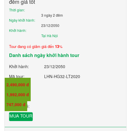
đêm giá tốt
Thời gian:
3 ngày 2 đêm
Ngày khởi hành:
23/12/2050
Khởi hành:
Tại Hà Nội
Tour đang có giảm giá đến
13
%
Danh sách ngày khởi hành tour
Khởi hành:
23/12/2050
Mã tour:
LHN-HG32-LT2020
2,490,000 đ
Giá:
1,992,000 đ
Giá trẻ em:
747,000 đ
Giá em bé:
MUA TOUR