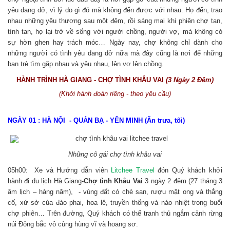
yêu dang dở, vì lý do gì đó mà không đến được với nhau. Họ đến, trao
nhau những yêu thương sau một đêm, rồi sáng mai khi phiên chợ tan,
tình tan, họ lại trở về sống với người chồng, người vợ, mà không có
sự hờn ghen hay trách móc… Ngày nay, chợ không chỉ dành cho
những người có tình yêu dang dở nữa mà đây cũng là nơi để những
bạn trẻ tìm gặp nhau và yêu nhau, lên vợ lên chồng.
HÀNH TRÌNH HÀ GIANG - CHỢ TÌNH KHÂU VAI
(3 Ngày 2 Đêm)
(Khởi hành đoàn riêng - theo yêu cầu)
NGÀY 01 : HÀ NỘI - QUẢN BẠ - YÊN MINH (Ăn trưa, tối)
Những cô gái chợ tình khâu vai
05h00: Xe và Hướng dẫn viên
Litchee Travel
đón Quý khách khởi
hành đi du lịch Hà Giang-
Chợ tình Khâu Vai
3 ngày 2 đêm (27 tháng 3
âm lịch – hàng năm), - vùng đất có chè san, rượu mật ong và thắng
cố, xứ sở của đào phai, hoa lê, truyền thống và náo nhiệt trong buổi
chợ phiên… Trên đường, Quý khách có thể tranh thủ ngắm cảnh rừng
núi Đông bắc vô cùng hùng vĩ và hoang sơ.