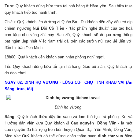
Trưa: Quý khách dùng bữa trưa tại nhà hàng ở Hàm yên. Sau bữa trưa
quý khách tiếp tục hành trình.
Chiều: Quý khách lên đường đi Quản Bạ - Du khách đến đây đều có dịp
chiêm ngưỡng
Núi Đôi Cô Tiên
- “tác phẩm nghệ thuật” của tạo hoá
ban tặng cho vùng đất này. Sau đó, Quý khách sẽ đi qua rừng thông
bạt ngàn đẹp nhất Việt Nam trải dài trên các sườn núi cao để đến với
đến thị trấn Yên Minh.
18h00: Quý khách đến khách sạn nhận phòng nghỉ ngơi.
Tối: Quý khách dùng bữa tối tại nhà hàng. Sau bữa ăn, Quý khách tự
do dạo chơi.
NGÀY 02: DINH HỌ VƯƠNG - LŨNG CÚ- CHỢ TÌNH KHÂU VAI (Ăn
Sáng, trưa, tối)
Dinh họ Vương
Sáng
: Quý khách thức dậy ăn sáng,và làm thủ tục trả phòng. Xe và
Hướng dẫn viên đưa Quý khách đi
Cao nguyên Đồng Văn
- là một
cao nguyên đá trải rộng trên bốn huyện Quản Bạ, Yên Minh, Đồng Văn,
Mèo Vạc.Quý khách có thể dừng chân thăm quan
dinh thự vua Mèo