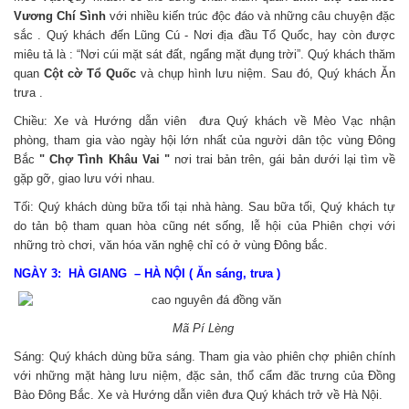
Vương Chí Sình
với nhiều kiến trúc độc đáo và những câu chuyện đặc
sắc . Quý khách đến Lũng Cú - Nơi địa đầu Tổ Quốc, hay còn được
miêu tả là : “Nơi cúi mặt sát đất, ngẩng mặt đụng trời”. Quý khách thăm
quan
Cột cờ Tổ Quốc
và chụp hình lưu niệm. Sau đó, Quý khách Ăn
trưa .
Chiều: Xe và Hướng dẫn viên đưa Quý khách về Mèo Vạc nhận
phòng, tham gia vào ngày hội lớn nhất của người dân tộc vùng Đông
Bắc
" Chợ Tình Khâu Vai "
nơi trai bản trên, gái bản dưới lại tìm về
gặp gỡ, giao lưu với nhau.
Tối: Quý khách dùng bữa tối tại nhà hàng. Sau bữa tối, Quý khách tự
do tản bộ tham quan hòa cũng nét sống, lễ hội của Phiên chợi với
những trò chơi, văn hóa văn nghệ chỉ có ở vùng Đông bắc.
NGÀY 3: HÀ GIANG – HÀ NỘI ( Ăn sáng, trưa )
Mã Pí Lèng
Sáng: Quý khách dùng bữa sáng. Tham gia vào phiên chợ phiên chính
với những mặt hàng lưu niệm, đặc sản, thổ cẩm đăc trưng của Đồng
Bào Đông Bắc. Xe và Hướng dẫn viên đưa Quý khách trở về Hà Nội.