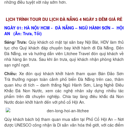
những điều tuyệt vời này sớm hơn.
LỊCH TRÌNH TOUR DU LỊCH ĐÀ NẴNG 4 NGÀY 3 ĐÊM GIÁ RẺ
NGÀY 01: HÀ NỘI/ HCM - ĐÀ NẴNG – NGŨ HÀNH SƠN – HỘI
AN (Ăn: Trưa, Tối)
Sáng/ Trưa:
Qúy khách có mặt tại sân bay Nội Bài, HDV làm thủ
tục cho Quý khách đáp chuyến bay khởi hành đi Đà Nẵng. Đến
Đà Nẵng, xe và hướng dẫn viên Litchee Travel đón quý khách về
nhà hàng ăn trưa. Sau khi ăn trưa, quý khách nhận phòng khách
sạn nghỉ ngơi.
Chiều:
Xe đón quý khách khởi hành tham quan Bán Đảo Sơn
Trà thưởng ngoạn toàn cảnh phố biển Đà Nẵng trên cao, thăm
quan khu di tích – danh thắng Ngũ Hành Sơn, Làng Nghề Điêu
Khắc Đá Non Nước, xem các nghệ nhân xây dựng nhiều tác
phẩm trên đã chuyên nghiệp. Chia tay làng điêu khắc đá Non
Nước đoàn khởi hành đến với phố cổ Hội An.
Qúy khách bách bộ tham quan mua sắm tại Phố Cổ Hội An – Nơi
được UNESCO công nhận là Di sản văn hóa thế giới, với các điểm