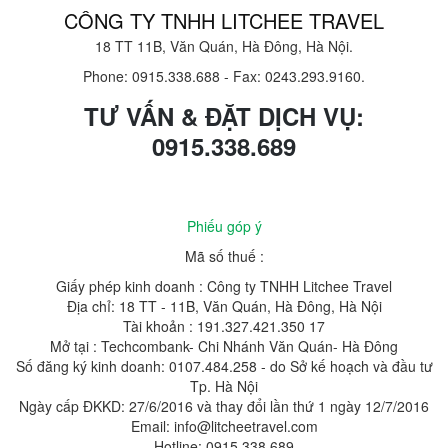
CÔNG TY TNHH LITCHEE TRAVEL
18 TT 11B, Văn Quán, Hà Đông, Hà Nội.
Phone: 0915.338.688
-
Fax: 0243.293.9160.
TƯ VẤN & ĐẶT DỊCH VỤ:
0915.338.689
Phiếu góp ý
Mã số thuế :
Giấy phép kinh doanh : Công ty TNHH Litchee Travel
Địa chỉ: 18 TT - 11B, Văn Quán, Hà Đông, Hà Nội
Tài khoản : 191.327.421.350 17
Mở tại : Techcombank- Chi Nhánh Văn Quán- Hà Đông
Số đăng ký kinh doanh: 0107.484.258 - do Sở kế hoạch và đầu tư
Tp. Hà Nội
Ngày cấp ĐKKD: 27/6/2016 và thay đổi lần thứ 1 ngày 12/7/2016
Email: info@litcheetravel.com
Hotline: 0915.338.689