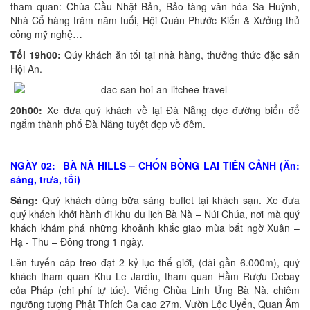
tham quan: Chùa Cầu Nhật Bản, Bảo tàng văn hóa Sa Huỳnh,
Nhà Cổ hàng trăm năm tuổi, Hội Quán Phước Kiến & Xưởng thủ
công mỹ nghệ…
Tối 19h00:
Qúy khách ăn tối tại nhà hàng, thưởng thức đặc sản
Hội An.
20h00:
Xe đưa quý khách về lại Đà Nẵng dọc đường biển để
ngắm thành phố Đà Nẵng tuyệt đẹp về đêm.
NGÀY 02: BÀ NÀ HILLS – CHỐN BỒNG LAI TIÊN CẢNH (Ăn:
sáng, trưa, tối)
Sáng:
Quý khách dùng bữa sáng buffet tại khách sạn. Xe đưa
quý khách khởi hành đi khu du lịch Bà Nà – Núi Chúa, nơi mà quý
khách khám phá những khoảnh khắc giao mùa bất ngờ Xuân –
Hạ - Thu – Đông trong 1 ngày.
Lên tuyến cáp treo đạt 2 kỷ lục thế giới, (dài gần 6.000m), quý
khách tham quan Khu Le Jardin, tham quan Hầm Rượu Debay
của Pháp (chi phí tự túc). Viếng Chùa Linh Ứng Bà Nà, chiêm
ngưỡng tượng Phật Thích Ca cao 27m, Vườn Lộc Uyển, Quan Âm