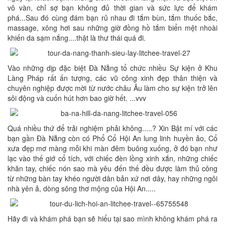
vô vàn, chỉ sợ bạn không đủ thời gian và sức lực để khám
phá...Sau đó cùng đám bạn rủ nhau đi tắm bùn, tắm thuốc bắc,
massage, xông hơi sau những giờ đồng hồ tắm biển mệt nhoài
khiến da sạm nắng....thật là thư thái quá đi.
Vào những dịp đặc biệt Đà Nẵng tổ chức nhiều Sự kiện ở Khu
Làng Pháp rất ấn tượng, các vũ công xinh đẹp thân thiện và
chuyên nghiệp được mời từ nước châu Âu làm cho sự kiện trở lên
sôi động và cuốn hút hơn bao giờ hết. ...vvv
Quá nhiều thứ để trải nghiệm phải không.....? Xin Bật mí với các
bạn gần Đà Nẵng còn có Phổ Cổ Hội An lung linh huyền ảo, Cổ
xưa đẹp mơ màng mỗi khi màn đêm buông xuống, ở đó bạn như
lạc vào thế giớ cổ tích, với chiếc đèn lồng xinh xắn, những chiếc
khăn tay, chiếc nón sao mà yêu đến thế đều được làm thủ công
từ những bàn tay khéo người dân bản xứ nơi dây, hay những ngôi
nhà yên ả, dòng sông thơ mộng của Hội An.....
Hãy đi và khám phá bạn sẽ hiểu tại sao mình không khám phá ra