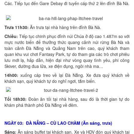
Các. Tiếp tục đến Gare Debay đi tuyến cáp thứ 2 lên đỉnh Bà Nà.
Trưa 11h30:
Ăn trưa tại nhà hàng trên đỉnh Bà Nà.
Chiều:
Tiếp tục chinh phục đỉnh núi Chúa ở độ cao 1.487m so với
mực nước biển để thưởng thức quang cảnh núi rừng Bà Nà và
toàn cảnh Đà Nẵng và Quảng Nam trên cao, quý khách tham
quan khu vui chơi Fantasy Park, tự do tham gia các trò chơi phiêu
lưu mới lạ, hấp dẫn, hiện đại như vòng quay tình yêu, phi công
Skiver, đường đua lửa, xe điện đụng, ngôi nhà ma…
14h00:
xuống cáp treo về lại Đà Nẵng. Xe đưa quý khách về
khách sạn, quý khách tự do nghỉ ngơi, tắm biển.
Tối 18h30:
Đoàn ăn tối tại nhà hàng, sau đó là thời gian tự do
khám phá thành phố Đà Nẵng về đêm.
NGÀY 03: ĐÀ NẴNG – CÙ LAO CHÀM (Ăn sáng, trưa)
Sáng:
Ăn sáng buffet tại khách sạn. Xe và HDV đón quý khách tại