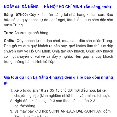
NGÀY 04: ĐÀ NẴNG – HÀ NỘI/ HỒ CHÍ MINH (Ăn sáng, trưa)
Sáng 07h00:
Qúy khách ăn sáng tại nhà hàng khách sạn. Sau
bữa sáng, quý khách tự do nghỉ ngơi, tắm biển, mua sắm đặc sản
miền Trung
Trưa:
Ăn trưa tại nhà hàng.
Chiều:
Qúy khách tự do dạo chơi, mua sắm đặc sản miền Trung.
Đến giờ xe đưa quý khách ra sân bay, quý khách làm thủ tục đáp
chuyến bay về Hồ Chí Minh. Chia tay quý khách. Chúc quý khách
có một chuyến đi vui vẻ và đầy ý nghĩa. Hẹn gặp lại quý khách
trong những hành trình kế tiếp!
Giá tour du lịch Đà Nẵng 4 ngày3 đêm giá rẻ bao gồm những
gì:
Xe ô tô du lịch 16-29-35-45 chỗ đời mới điều hòa, lái xe
chuyên nghiệp (kinh nghiệm nhiệt tình, văn minh, lịch sự).
Nghỉ đêm khách sạn 2-3 sao theo tiêu chuẩn 2-3
người/phòng
Vé máy bay khứ hồi: SGN/HAN-DAD/ DAD-SGN/HAN. gồm
7kg hành lý sách tay.