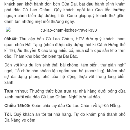
khách sạn khởi hành đến bến Cửa Đại, bắt đầu hành trình khám
phá đảo Cù Lao Chàm. Qúy khách ngồi tàu Cao tốc thưởng
ngoạn cảnh biển đại dương trên Cano giúp quý khách thư giãn,
đánh tan những mệt mỏi thường ngày.
08h40:
Tàu cập bến Cù Lao Chàm, HDV đưa quý khách tham
quan chùa Hải Tạng (chùa được xây dựng thời kì Cảnh Hưng thế
kỉ 19), Âu thuyền & các lăng miếu cổ, mua sắm đặc sản khô trên
đảo. Thăm khu bảo tồn biển tại Bãi Bắc.
Đến với khu du lịch sinh thái bãi chồng, tắm biển, thư giãn nghỉ
ngơi, Tổ chức cho khách lặn ngắm san hô (snorkling), khám phá
sự đa dạng phong phú của hệ động thực vật trong lòng biển
xanh.
Trưa 11h30:
Thưởng thức bữa trưa tại nhà hàng dưới bóng dừa
xanh mưới của đảo Cù Lao Chàm. Nghỉ trưa tại đảo.
Chiều 15h00:
Đoàn chia tay đảo Cù Lao Chàm về lại Đà Nẵng.
Tối:
Quý khách ăn tối tại nhà hàng. Tự do khám phá thành phố
Đà Nẵng về đêm.