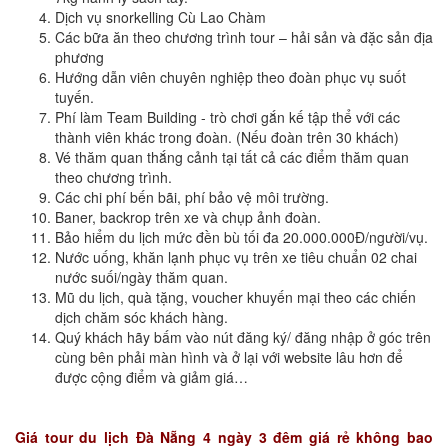
Dịch vụ snorkelling Cù Lao Chàm
Các bữa ăn theo chương trình tour – hải sản và đặc sản địa
phương
Hướng dẫn viên chuyên nghiệp theo đoàn phục vụ suốt
tuyến.
Phí làm Team Building - trò chơi gắn kế tập thể với các
thành viên khác trong đoàn. (Nếu đoàn trên 30 khách)
Vé thăm quan thắng cảnh tại tất cả các điểm thăm quan
theo chương trình.
Các chi phí bến bãi, phí bảo vệ môi trường.
Baner, backrop trên xe và chụp ảnh đoàn.
Bảo hiểm du lịch mức đền bù tối đa 20.000.000Đ/người/vụ.
Nước uống, khăn lạnh phục vụ trên xe tiêu chuẩn 02 chai
nước suối/ngày thăm quan.
Mũ du lịch, quà tặng, voucher khuyến mại theo các chiến
dịch chăm sóc khách hàng.
Quý khách hãy bấm vào nút đăng ký/ đăng nhập ở góc trên
cùng bên phải màn hình và ở lại với website lâu hơn để
được cộng điểm và giảm giá…
Giá tour du lịch Đà Nẵng 4 ngày 3 đêm giá rẻ không bao