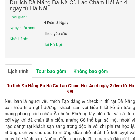
Du lịch Đà Nẵng Bà Nà Cù Lao Chàm Hội An 4
ngày từ Hà Nội
Thời gian:
4 Đêm 3 Ngày
Ngày khởi hành:
Theo yêu cầu
Khởi hành:
Tại Hà Nội
Lịch trình
Tour bao gồm
Không bao gồm
Du lịch Đà Nẵng Bà Nà Cù Lao Chàm Hội An 4 ngày 3 đêm từ Hà
Nội
Nếu bạn là người yêu thích Tạo dáng & check-in thì tại Đà Nẵng
có nhiều khu nghỉ dưỡng, khách sạn với kiểu thiết kế ấn tượng
mang phong cách châu Âu hoặc Phương tây hiện đại và cá tính,
bởi vậy khi đã chán tắm biển, nhưng Có thể bạn sẽ mệt nhoài vì
"tạo dáng" tại khách sạn sang trọng độc lạ với chi phí rất hợp lý,
những dịch vụ chu đáo từ những điều nhỏ nhất, hồ bơi tuyệt vời
ngay tại khách sạn. Những điểm check-in lãng mạn và đặc biệt thì