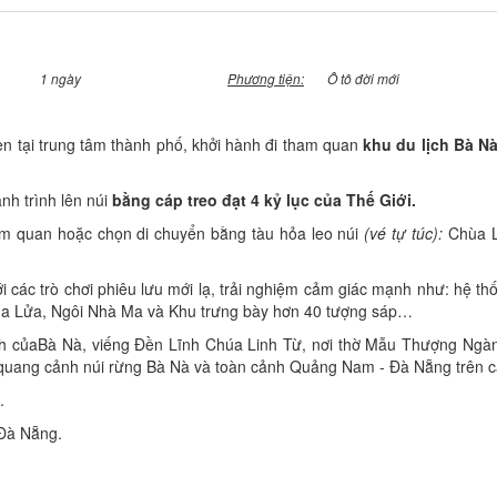
1 ngày
Phương tiện:
Ô tô đời mới
n tại trung tâm thành phố, khởi hành đi tham quan
khu du lịch Bà Nà
nh trình lên núi
bằng cáp treo đạt 4 kỷ lục của Thế Giới.
m quan hoặc chọn di chuyển bằng tàu hỏa leo núi
(vé tự túc):
Chùa L
ới các trò chơi phiêu lưu mới lạ, trải nghiệm cảm giác mạnh như: hệ t
Đua Lửa, Ngôi Nhà Ma và Khu trưng bày hơn 40 tượng sáp…
inh củaBà Nà, viếng Đền Lĩnh Chúa Linh Từ, nơi thờ Mẫu Thượng Ng
uang cảnh núi rừng Bà Nà và toàn cảnh Quảng Nam - Đà Nẵng trên c
.
 Đà Nẵng.