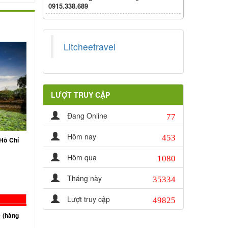
0915.338.689
Litcheetravel
LƯỢT TRUY CẬP
77
Đang Online
453
Hôm nay
Hồ Chí
1080
Hôm qua
35334
Tháng này
49825
Lượt truy cập
 (hàng