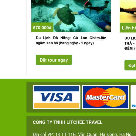
570,000đ
Liên h
Du Lịch Đà Nẵng: Cù Lao Chàm-lặn
DU LỊ
ngắm san hô (hàng ngày - 1 ngày)
TRÀ -
ĐÊM )
CÔNG TY TNHH LITCHEE TRAVEL
Địa chỉ VP: 14 TT 11B, Văn Quán, Hà Đông, Hà Nội