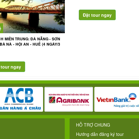
ệ
CH MIỀN TRUNG: ĐÀ NẴNG - SƠN
 BÀ NÀ - HỘI AN - HUẾ (4 NGÀY/3
HỖ TRỢ CHUNG
Hướng dẫn đăng ký tour