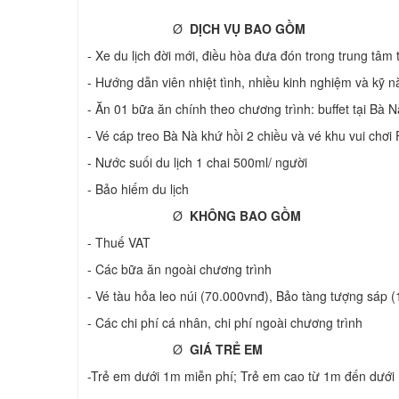
Ø
DỊCH VỤ BAO GỒM
- Xe du lịch đời mới, điều hòa đưa đón trong trung tâm
- Hướng dẫn viên nhiệt tình, nhiều kinh nghiệm và kỹ 
- Ăn 01 bữa ăn chính theo chương trình: buffet tại Bà N
- Vé cáp treo Bà Nà khứ hồi 2 chiều và vé khu vui chơi
- Nước suối du lịch 1 chai 500ml/ người
- Bảo hiếm du lịch
Ø
KHÔNG BAO GỒM
- Thuế VAT
- Các bữa ăn ngoài chương trình
- Vé tàu hỏa leo núi (70.000vnđ), Bảo tàng tượng sáp 
- Các chi phí cá nhân, chi phí ngoài chương trình
Ø
GIÁ TRẺ EM
-Trẻ em dưới 1m miễn phí; Trẻ em cao từ 1m đến dưới 