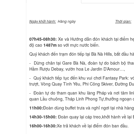
Ngày khởi hành:
Hàng ngày
Thời gian:
07h45-08h30:
Xe và Hướng dẫn đón khách tại điểm hẹ
độ cao
1487m
so với mực nước biển.
Quý khách đến trạm đón tiếp tại Bà Nà Hills, bắt đầu hà
- Dừng chân tại Gare Bà Nà, đoàn tự do bách bộ tha
Hầm Rượu Debay, vườn hoa Le Jardin D’Amour…,
- Quý khách tiếp tục đến khu vui chơi Fantasy Park: v
trượt, Vòng Quay Tình Yêu, Phi Công Skiver, Đường 
- Đoàn tự do tham quan khu làng Pháp và nơi tâm l
quan Lầu chuông, Tháp Linh Phong Tự,thưởng ngoạn q
11h00:
Đoàn dùng buffet trưa và nghỉ ngơi tại nhà hàng
14
h30-
15
h00:
Đoàn quay lại cáp treo,khởi hành về lại
16h00-16h30:
Xe trả khách về lại điểm đón ban đầu.