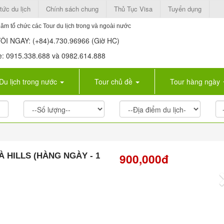
 tức du lịch
Chính sách chung
Thủ Tục Visa
Tuyển dụng
ăm tổ chức các Tour du lịch trong và ngoài nước
I NGAY: (+84)4.730.96966 (Giờ HC)
 0915.338.688 và 0982.614.888
Du lịch trong nước
Tour chủ đề
Tour hàng ngày
À HILLS (HÀNG NGÀY - 1
900,000đ