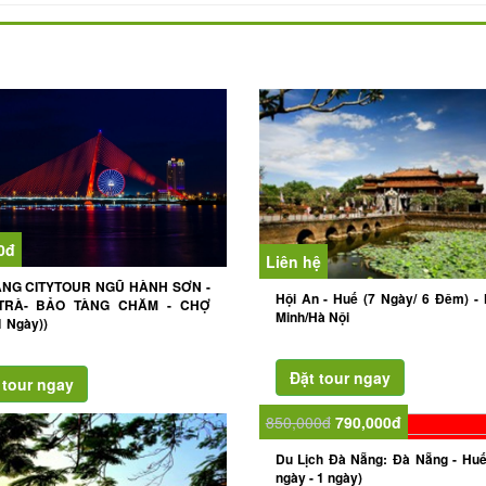
0đ
Liên hệ
NG CITYTOUR NGŨ HÀNH SƠN -
Hội An - Huế (7 Ngày/ 6 Đêm) - 
TRÀ- BẢO TÀNG CHĂM - CHỢ
Minh/Hà Nội
 Ngày))
850,000đ
790,000đ
Du Lịch Đà Nẵng: Đà Nẵng - Huế
ngày - 1 ngày)