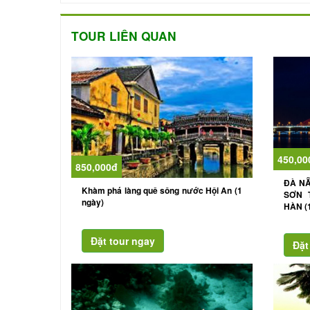
TOUR LIÊN QUAN
450,00
850,000đ
ĐÀ NẴ
Khàm phá làng quê sông nước Hội An (1
SƠN 
ngày)
HÀN (1