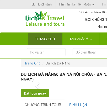
Lịch khởi hành
Hình ảnh kỷ niệm đoàn
Tin
Với kinh nghiệm 10 n
GỌI CHÚNG TÔ
Hotline:
(current)
TRANG CHỦ
Tour quốc tế
Trang Chủ
Du lịch Đà Nẵng
DU LỊCH ĐÀ NẴNG: BÀ NÀ NÚI CHÚA - BÀ N
NGÀY)
Previous
CHƯƠNG TRÌNH TOUR
BÌNH LUẬN