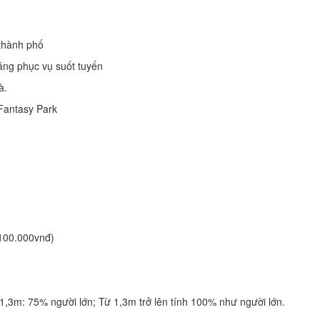
 thành phố
năng phục vụ suốt tuyến
à.
 Fantasy Park
(100.000vnđ)
1,3m: 75% người lớn; Từ 1,3m trở lên tính 100% như người lớn.