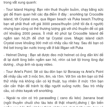
trong vắt xung quanh:
- Tour Island Hoping: Bạn nên thuê thuyền buồm, chạy bằng sức
gió để tham quan hết các địa điểm ở đây : snorkling tại Crocodile
island, tới Crystal cove, qua Illigan beach và Puka beach.Thường
bạn sẽ phải thuê với giá 3000 pesos/thuyền (chở tối đa 6 người)
nhưng bạn cũng có thể thương lượng giá với chủ thuyền để có giá
chỉ khoảng 2000 pesos. Ít nhất 40 phút tại Crocodile Island để
ngắm san hô,2h để chơi tại Crystal cove. Magic island cách
Crystal cove khoảng 300 mét có nhảy cầu rất hay. Sau đó bạn có
thể bơi trong làn nước trong vắt ở bãi Illigan với Puka
- Helmet Diving : Bạn sẽ được đeo một helmet có ống dẫn khí để
đi lại dưới lòng biển ngắm san hô, nhìn cá bơi lội trong lòng đại
dương , chụp ảnh và quay video.
- Tour Ariel’s Point: Sẽ có tàu đón bạn từ Boracay ra Ariel’s Point
để nhảy cầu với 3 mốc 5m, 8m, và 15m. Với 5m và 8m bạn có thể
thử nhảy mà không cần có kỹ thuật, tuy nhiên ở mức 15m bạn
cần cẩn thận để tránh bị đập người xuống nước. Sau trò nhảy
cầu, có chèo kayak với snorkling.
- Ngoài ra còn có trò parasailing ( cano dù kéo) ,banana boat
(ngồi thuyền chuối cho tàu kéo đi thật nhanh),diving ( lặn biển