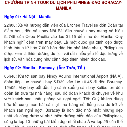
CHƯƠNG TRÌNH TOUR DU LỊCH PHILIPINES: ĐẢO BORACAY-
MANILA
Ngày 01: Hà Nội - Manila
22h00: Xe và hướng dẫn viên của Litchee Travel sẽ đón Đoàn tại
điểm hẹn, đến sân bay Nội Bài đáp chuyến bay mang số hiệu
5J745 của Cebu Pacific vào lúc 01.15 đến thủ đô Manila. Quý
khách nghỉ đêm trên máy bay. Là một quốc gia xinh đẹp được
hình thành từ hơn 7.000 hòn đảo lớn nhỏ khác nhau, Philippines
được xem là thiên đường du lịch với rất nhiều yếu tố đặc trưng về
lịch sử, văn hóa cũng như cảnh đẹp thiên nhiên độc đáo.
Ngày 02: Manila - Boracay (Ăn: Trưa, Tối)
05h40: Khi tới sân bay Ninoy Aquino International Airport (NAIA),
đoàn tiếp tục chuyến bay 5J339 vào lúc 10.45 đi đến Boracay.
12h05: Máy bay bắt đầu hạ cánh xuống sân bay Kalibo, xe đón
đoàn ăn trưa tại nhà hàng, sau đó đoàn khách di chuyển về khu
vực khách sạn nhận phòng và nghỉ ngơi. Tối: Quý khách dùng
bữa tối cùng món hải sản tại nhà hàng nổi tiếng sau đó trở về
khách sạn nghỉ ngơi. Boracay là hòn đảo nhỏ nhất nhưng đẹp
nhất và cũng được ví như thiên đường biển đảo của Philippines,
cũng là top 10 những bãi biển đẹp nhất châu Á và top 25 của thế