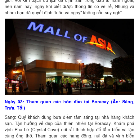
giới. Với kế hoạch du lịch đã định sẵn trong đầu từ năm ngoái,
nên năm nay, ngay khi biết được thông tin có vé rẻ, Nhung và
nhóm bạn đã quyết định “luôn và ngay” không cần suy nghĩ.
Ngày 03: Tham quan các hòn đảo tại Boracay (Ăn: Sáng,
Trưa, Tối)
Sáng: Quý khách dùng bữa điểm tâm sáng tại nhà hàng khách
sạn. Tận hưởng vẻ đẹp của thiên nhiên tại Boracay. Khám phá
vịnh Pha Lê (Crystal Cove) nơi rất thích hợp để tắm biển và lặn
cùng ống thở. Tham quan các hang động, núi đá và vịnh biển