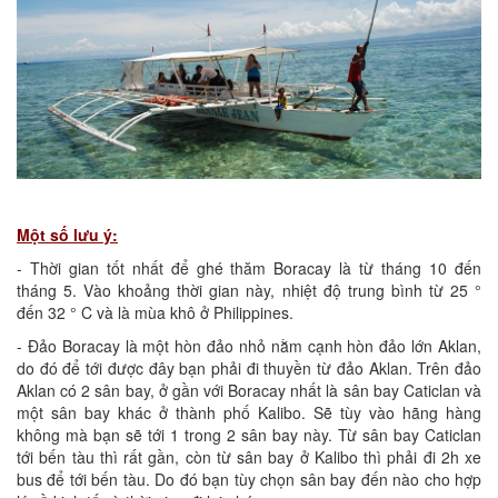
Một số lưu ý:
- Thời gian tốt nhất để ghé thăm Boracay là từ tháng 10 đến
tháng 5. Vào khoảng thời gian này, nhiệt độ trung bình từ 25 °
đến 32 ° C và là mùa khô ở Philippines.
- Đảo Boracay là một hòn đảo nhỏ nằm cạnh hòn đảo lớn Aklan,
do đó để tới được đây bạn phải đi thuyền từ đảo Aklan. Trên đảo
Aklan có 2 sân bay, ở gần với Boracay nhất là sân bay Caticlan và
một sân bay khác ở thành phố Kalibo. Sẽ tùy vào hãng hàng
không mà bạn sẽ tới 1 trong 2 sân bay này. Từ sân bay Caticlan
tới bến tàu thì rất gần, còn từ sân bay ở Kalibo thì phải đi 2h xe
bus để tới bến tàu. Do đó bạn tùy chọn sân bay đến nào cho hợp