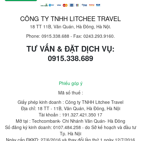
CÔNG TY TNHH LITCHEE TRAVEL
18 TT 11B, Văn Quán, Hà Đông, Hà Nội.
Phone: 0915.338.688
-
Fax: 0243.293.9160.
TƯ VẤN & ĐẶT DỊCH VỤ:
0915.338.689
Phiếu góp ý
Mã số thuế :
Giấy phép kinh doanh : Công ty TNHH Litchee Travel
Địa chỉ: 18 TT - 11B, Văn Quán, Hà Đông, Hà Nội
Tài khoản : 191.327.421.350 17
Mở tại : Techcombank- Chi Nhánh Văn Quán- Hà Đông
Số đăng ký kinh doanh: 0107.484.258 - do Sở kế hoạch và đầu tư
Tp. Hà Nội
Ngày cấp ĐKKD: 27/6/2016 và thay đổi lần thứ 1 ngày 12/7/2016