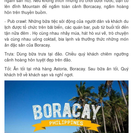
ngắm san hô). Nếu không thích những trò chơi dưới nước, bạn có
lên đỉnh Mountain để ngắm toàn cảnh Borcacay, ngắm hoàng
hôn trên thuyền buồm.
- Pub crawl: Những bữa tiệc sôi động của người dân và khách du
lịch được tổ chức trên bãi biển, các quán bar, pub từ buổi tối đến
tận nửa đêm . Họ cùng nhau nhảy múa, hát hò vui vẻ, trò chuyện
và cùng nhau uống coktail, bia lạnh và thưởng thức những món
ăn đặc sản của Boracay.
Trưa: Dùng bữa trưa tại đảo. Chiều quý khách chiêm ngưỡng
cảnh hoàng hôn tuyệt đẹp trên đảo.
Tối: Ăn tối tại nhà hàng Astoria, Boracay. Sau bữa ăn tối, Quý
khách trở về khách sạn và nghỉ ngơi.