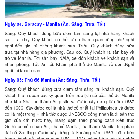
Ngày 04: Boracay - Manila (Ăn: Sáng, Trưa, Tối)
Sáng: Quý khách dùng bữa điểm tâm sáng tại nhà hàng khách
sạn. Tại đây, Quý khách có thể tự do thăm quan cũng như nghỉ
ngơi đến giờ trả phòng khách sạn. Trưa: Quý khách dùng bữa
trưa tại nhà hàng địa phương. Sau đó, Quý khách ra sân bay và
trở về Manila. Tới sân bay NAIA, xe đón khách về khách sạn và
nhận phòng. Tối: Ăn tối. Khám phá thủ đô Manila về đêm.Nghỉ
ngơi tại khách sạn.
Ngày 05: Thủ đô Manila (Ăn: Sáng, Trưa, Tối)
Sáng: Quý khách dùng bữa điểm tâm sáng tại khách sạn. Quý
khách tham quan các kỳ quan kiến trúc lịch sử của thủ đô Manila
như khu Nhà thờ thánh Augustin và được xây dựng từ năm 1587
đến 1606, đây được coi là nhà thờ cổ nhất tại Philippines và được
coi là một trong 4 nhà thờ được UNESCO công nhận là di sản thế
giới của đất nước này, mang đậm theo phong cách kiến trúc
Gothique của châu Âu, nhà cổ Manila, tòa thánh Manila, tòa pháo
đài cổ Santiago được xây dựng từ khoảng năm 1663, nằm bên
trong thành cổ Intramurous (1591-1593), công trình này là nghĩa