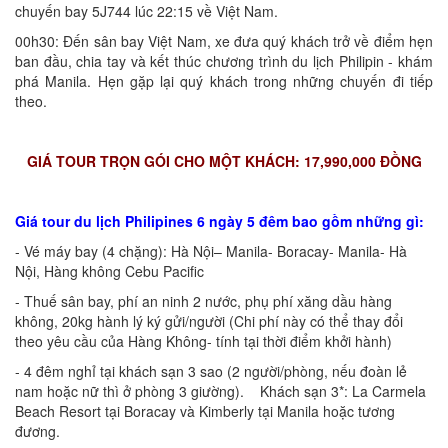
chuyến bay 5J744 lúc 22:15 về Việt Nam.
00h30: Đến sân bay Việt Nam, xe đưa quý khách trở về điểm hẹn
ban đầu, chia tay và kết thúc chương trình du lịch Philipin - khám
phá Manila. Hẹn gặp lại quý khách trong những chuyến đi tiếp
theo.
GIÁ TOUR TRỌN GÓI CHO MỘT KHÁCH: 17,990,000 ĐỒNG
Giá tour du lịch Philipines 6 ngày 5 đêm bao gồm những gì:
- Vé máy bay (4 chặng): Hà Nội– Manila- Boracay- Manila- Hà
Nội, Hàng không Cebu Pacific
- Thuế sân bay, phí an ninh 2 nước, phụ phí xăng dầu hàng
không, 20kg hành lý ký gửi/người (Chi phí này có thể thay đổi
theo yêu cầu của Hàng Không- tính tại thời điểm khởi hành)
- 4 đêm nghỉ tại khách sạn 3 sao (2 người/phòng, nếu đoàn lẻ
nam hoặc nữ thì ở phòng 3 giường). Khách sạn 3*: La Carmela
Beach Resort tại Boracay và Kimberly tại Manila hoặc tương
đương.