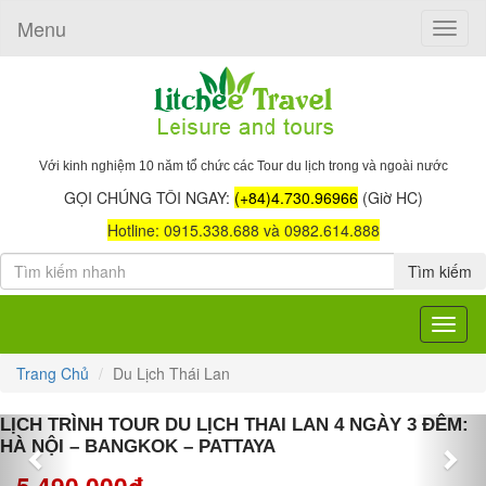
Menu
Toggle
naviga
Với kinh nghiệm 10 năm tổ chức các Tour du lịch trong và ngoài nước
GỌI CHÚNG TÔI NGAY:
(+84)4.730.96966
(Giờ HC)
Hotline: 0915.338.688 và 0982.614.888
Tìm kiếm
Toggle
navigat
Trang Chủ
Du Lịch Thái Lan
Previous
Nex
LỊCH TRÌNH TOUR DU LỊCH THAI LAN 4 NGÀY 3 ĐÊM:
HÀ NỘI – BANGKOK – PATTAYA
5,490,000đ