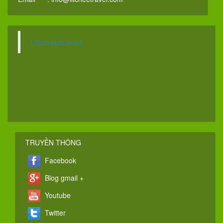
Litcheetravel
TRUYỀN THÔNG
Facebook
Blog gmail +
Youtube
Twitter