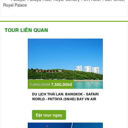
Royal Palace
TOUR LIÊN QUAN
7,990,000đ
7,550,000đ
DU LỊCH THÁI LAN: BANGKOK - SAFARI
WORLD - PATTAYA (5N/4Đ) BAY VN AIR