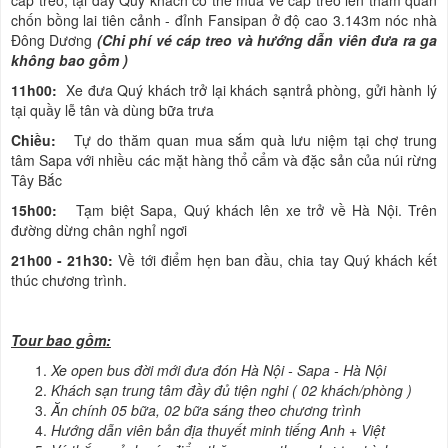
chốn bồng lai tiên cảnh - đỉnh Fansipan ở độ cao 3.143m nóc nhà
Đông Dương
(Chi phí vé cáp treo và hướng dẫn viên đưa ra ga
không bao gồm )
1
1
h
0
0
:
Xe đưa Quý khách trở lại khách sạntrả phòng, gửi hành lý
tại quầy lễ tân và dùng bữa trưa
Chiều:
Tự do thăm quan mua sắm quà lưu niệm tại chợ trung
tâm Sapa với nhiều các mặt hàng thổ cẩm và đặc sản của núi rừng
Tây Bắc
15h00:
Tạm biệt Sapa, Quý khách lên xe trở về Hà Nội. Trên
đường dừng chân nghỉ ngơi
21h00 - 21h30:
Về tới điểm hẹn ban đầu, chia tay Quý khách kết
thúc chương trình.
Tour bao gồm:
Xe open bus đời mới đưa đón Hà Nội - Sapa - Hà Nội
Khách sạn trung tâm đầy đủ tiện nghi ( 02 khách/phòng )
Ăn chính 05 bữa, 02 bữa sáng theo chương trình
Hướng dẫn viên bản địa thuyết minh tiếng Anh + Việt