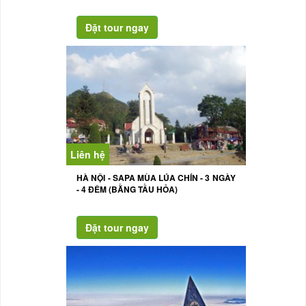
Liên hệ
HÀ NỘI - SAPA MÙA LÚA CHÍN - 3 NGÀY
- 4 ĐÊM (BẰNG TẦU HỎA)