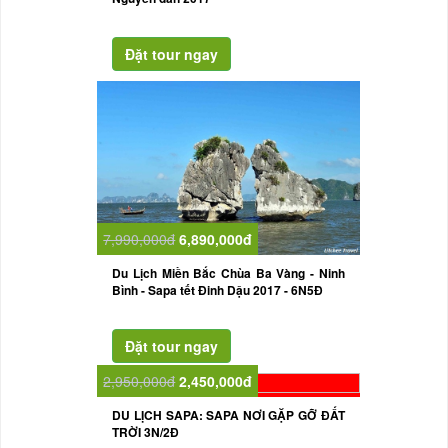
7,990,000đ
6,890,000đ
Du Lịch Miền Bắc Chùa Ba Vàng - Ninh
Bình - Sapa tết Đinh Dậu 2017 - 6N5Đ
2,950,000đ
2,450,000đ
DU LỊCH SAPA: SAPA NƠI GẶP GỠ ĐẤT
TRỜI 3N/2Đ