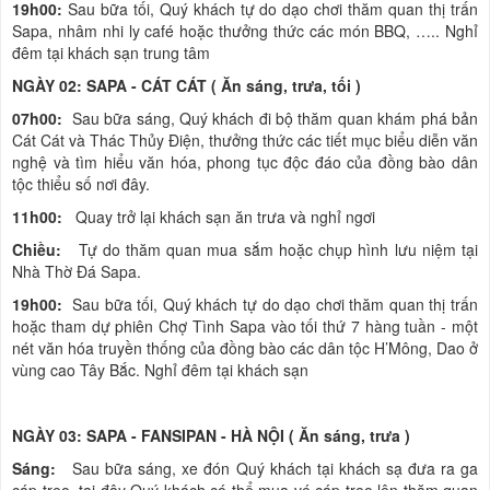
19h00:
Sau bữa tối, Quý khách tự do dạo chơi thăm quan thị trấn
Sapa, nhâm nhi ly café hoặc thưởng thức các món BBQ, ….. Nghỉ
đêm tại khách sạn trung tâm
NGÀY 02: SAPA - CÁT CÁT ( Ăn sáng, trưa, tối )
07h00:
Sau bữa sáng, Quý khách đi bộ thăm quan khám phá bản
Cát Cát và Thác Thủy Điện, thưởng thức các tiết mục biểu diễn văn
nghệ và tìm hiểu văn hóa, phong tục độc đáo của đồng bào dân
tộc thiểu số nơi đây.
11h00:
Quay trở lại khách sạn ăn trưa và nghỉ ngơi
Chiều:
Tự do thăm quan mua sắm hoặc chụp hình lưu niệm tại
Nhà Thờ Đá Sapa.
19h00:
Sau bữa tối, Quý khách tự do dạo chơi thăm quan thị trấn
hoặc tham dự phiên Chợ Tình Sapa vào tối thứ 7 hàng tuần - một
nét văn hóa truyền thống của đồng bào các dân tộc H’Mông, Dao ở
vùng cao Tây Bắc. Nghỉ đêm tại khách sạn
NGÀY 03: SAPA - FANSIPAN - HÀ NỘI ( Ăn sáng, trưa )
Sáng
:
Sau bữa sáng, xe đón Quý khách tại khách sạ đưa ra ga
cáp treo, tại đây Quý khách có thể mua vé cáp treo lên thăm quan