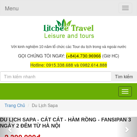
Menu
Toggle
naviga
Với kinh nghiệm 10 năm tổ chức các Tour du lịch trong và ngoài nước
GỌI CHÚNG TÔI NGAY:
(+84)4.730.96966
(Giờ HC)
Hotline: 0915.338.688 và 0982.614.888
Tìm kiếm
Toggle
navigat
Trang Chủ
Du Lịch Sapa
Previous
Nex
DU LỊCH SAPA - CÁT CÁT - HÀM RỒNG - FANSIPAN 3
NGÀY 2 ĐÊM TỪ HÀ NỘI
2,390,000đ