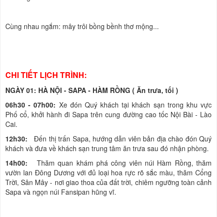
Cùng nhau ngắm: mây trôi bồng bềnh thơ mộng...
CHI TIẾT LỊCH TRÌNH:
NGÀY 01: HÀ NỘI - SAPA - HÀM RỒNG ( Ăn trưa, tối )
06h30 - 07h00:
Xe đón Quý khách tại khách sạn trong khu vực
Phố cổ, khởi hành đi Sapa trên cung đường cao tốc Nội Bài - Lào
Cai.
12h30:
Đến thị trấn Sapa, hướng dẫn viên bản địa chào đón Quý
khách và đưa về khách sạn trung tâm ăn trưa sau đó nhận phòng.
14h00:
Thăm quan khám phá công viên núi Hàm Rồng, thăm
vườn lan Đông Dương với đủ loại hoa rực rõ sắc màu, thăm Cổng
Trời, Sân Mây - nơi giao thoa của đất trời, chiêm ngưỡng toàn cảnh
Sapa và ngọn núi Fansipan hũng vĩ.