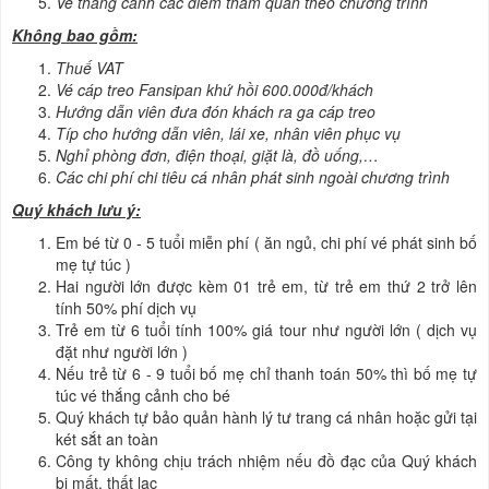
Vé thắng cảnh các điểm thăm quan theo chương trình
Không bao gồm:
Thuế VAT
Vé cáp treo Fansipan khứ hồi 600.000đ/khách
Hướng dẫn viên đưa đón khách ra ga cáp treo
Típ cho hướng dẫn viên, lái xe, nhân viên phục vụ
Nghỉ phòng đơn, điện thoại, giặt là, đồ uống,…
Các chi phí chi tiêu cá nhân phát sinh ngoài chương trình
Quý khách lưu ý:
Em bé từ 0 - 5 tuổi miễn phí ( ăn ngủ, chi phí vé phát sinh bố
mẹ tự túc )
Hai người lớn được kèm 01 trẻ em, từ trẻ em thứ 2 trở lên
tính 50% phí dịch vụ
Trẻ em từ 6 tuổi tính 100% giá tour như người lớn ( dịch vụ
đặt như người lớn )
Nếu trẻ từ 6 - 9 tuổi bố mẹ chỉ thanh toán 50% thì bố mẹ tự
túc vé thắng cảnh cho bé
Quý khách tự bảo quản hành lý tư trang cá nhân hoặc gửi tại
két sắt an toàn
Công ty không chịu trách nhiệm nếu đồ đạc của Quý khách
bị mất, thất lạc