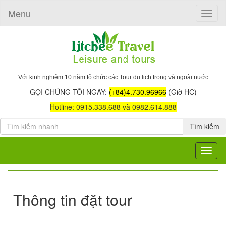
Menu
Toggle
naviga
Với kinh nghiệm 10 năm tổ chức các Tour du lịch trong và ngoài nước
GỌI CHÚNG TÔI NGAY:
(+84)4.730.96966
(Giờ HC)
Hotline: 0915.338.688 và 0982.614.888
Tìm kiếm
Toggle
navigat
Thông tin đặt tour