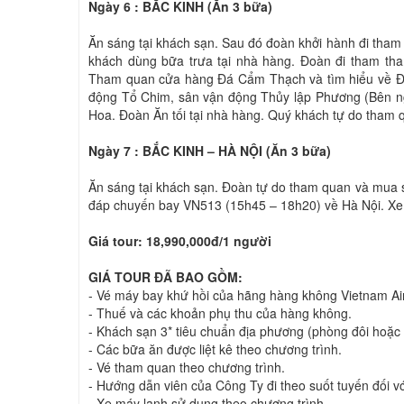
Ngày 6 : BẮC KINH (Ăn 3 bữa)
Ăn sáng tại khách sạn. Sau đó đoàn khởi hành đi tha
khách dùng bữa trưa tại nhà hàng. Đoàn đi tham th
Tham quan cửa hàng Đá Cẩm Thạch và tìm hiểu về Đô
động Tổ Chim, sân vận động Thủy lập Phương (Bên ng
Hoa. Đoàn Ăn tối tại nhà hàng. Quý khách tự do tham 
Ngày 7 : BẮC KINH – HÀ NỘI (Ăn 3 bữa)
Ăn sáng tại khách sạn. Đoàn tự do tham quan và mua 
đáp chuyến bay VN513 (15h45 – 18h20) về Hà Nội. Xe 
Giá tour: 18,990,000đ/1 người
GIÁ TOUR ĐÃ BAO GỒM:
- Vé máy bay khứ hồi của hãng hàng không Vietnam Air
- Thuế và các khoản phụ thu của hàng không.
- Khách sạn 3* tiêu chuẩn địa phương (phòng đôi hoặc 
- Các bữa ăn được liệt kê theo chương trình.
- Vé tham quan theo chương trình.
- Hướng dẫn viên của Công Ty đi theo suốt tuyến đối vớ
- Xe máy lạnh sử dụng theo chương trình.