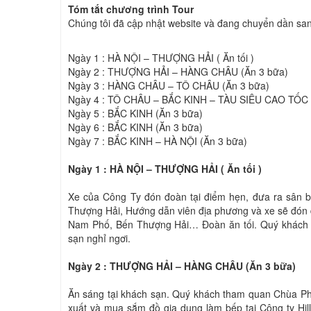
Tóm tắt chương trình Tour
Chúng tôi đã cập nhật website và đang chuyển dần sang
Ngày 1 : HÀ NỘI – THƯỢNG HẢI ( Ăn tối )
Ngày 2 : THƯỢNG HẢI – HÀNG CHÂU (Ăn 3 bữa)
Ngày 3 : HÀNG CHÂU – TÔ CHÂU (Ăn 3 bữa)
Ngày 4 : TÔ CHÂU – BẮC KINH – TÀU SIÊU CAO TỐC 
Ngày 5 : BẮC KINH (Ăn 3 bữa)
Ngày 6 : BẮC KINH (Ăn 3 bữa)
Ngày 7 : BẮC KINH – HÀ NỘI (Ăn 3 bữa)
Ngày 1 : HÀ NỘI – THƯỢNG HẢI ( Ăn tối )
Xe của Công Ty đón đoàn tại điểm hẹn, đưa ra sân 
Thượng Hải, Hướng dẫn viên địa phương và xe sẽ đón
Nam Phố, Bến Thượng Hải… Đoàn ăn tối. Quý khách
sạn nghỉ ngơi.
Ngày 2 : THƯỢNG HẢI – HÀNG CHÂU (Ăn 3 bữa)
Ăn sáng tại khách sạn. Quý khách tham quan Chùa P
xuất và mua sắm đồ gia dụng làm bếp tại Công ty Hil