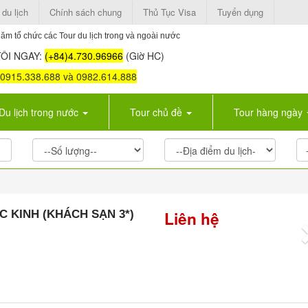
 du lịch
Chính sách chung
Thủ Tục Visa
Tuyển dụng
ăm tổ chức các Tour du lịch trong và ngoài nước
ÔI NGAY:
(+84)4.730.96966
(Giờ HC)
: 0915.338.688 và 0982.614.888
Du lịch trong nước
Tour chủ đề
Tour hàng ngày
C KINH (KHÁCH SẠN 3*)
Liên hệ