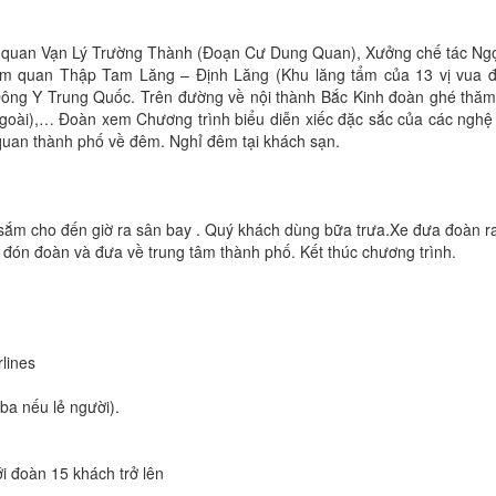
m quan Vạn Lý Trường Thành (Đoạn Cư Dung Quan), Xưởng chế tác Ngọ
am quan Thập Tam Lăng – Định Lăng (Khu lăng tẩm của 13 vị vua đ
ng Y Trung Quốc. Trên đường về nội thành Bắc Kinh đoàn ghé thă
oài),… Đoàn xem Chương trình biểu diễn xiếc đặc sắc của các nghệ
quan thành phố về đêm. Nghỉ đêm tại khách sạn.
sắm cho đến giờ ra sân bay . Quý khách dùng bữa trưa.Xe đưa đoàn r
đón đoàn và đưa về trung tâm thành phố. Kết thúc chương trình.
lines
ba nếu lẻ người).
i đoàn 15 khách trở lên