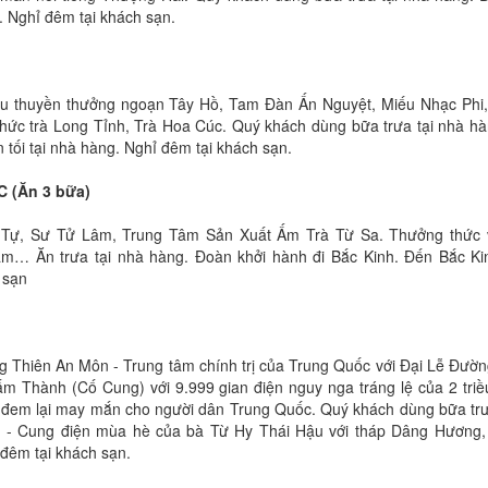
. Nghỉ đêm tại khách sạn.
du thuyền thưởng ngoạn Tây Hồ, Tam Đàn Ấn Nguyệt, Miếu Nhạc Phi,
thức trà Long Tỉnh, Trà Hoa Cúc. Quý khách dùng bữa trưa tại nhà h
tối tại nhà hàng. Nghỉ đêm tại khách sạn.
 (Ăn 3 bữa)
n Tự, Sư Tử Lâm, Trung Tâm Sản Xuất Ấm Trà Từ Sa. Thưởng thức 
ằm… Ăn trưa tại nhà hàng. Đoàn khởi hành đi Bắc Kinh. Đến Bắc Ki
 sạn
 Thiên An Môn - Trung tâm chính trị của Trung Quốc với Đại Lễ Đườn
ấm Thành (Cố Cung) với 9.999 gian điện nguy nga tráng lệ của 2 triề
 đem lại may mắn cho người dân Trung Quốc. Quý khách dùng bữa trư
n - Cung điện mùa hè của bà Từ Hy Thái Hậu với tháp Dâng Hương,
đêm tại khách sạn.