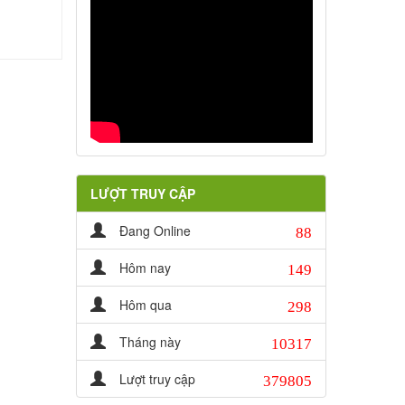
LƯỢT TRUY CẬP
88
Đang Online
149
Hôm nay
298
Hôm qua
10317
Tháng này
379805
Lượt truy cập