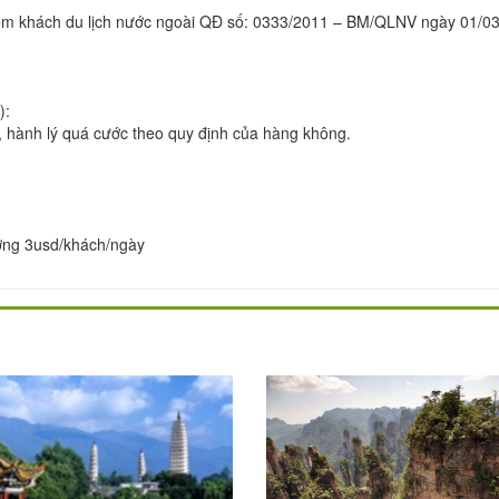
hiểm khách du lịch nước ngoài QĐ số: 0333/2011 – BM/QLNV ngày 01/0
):
ủi, hành lý quá cước theo quy định của hàng không.
ương 3usd/khách/ngày