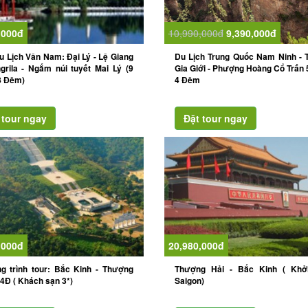
,000đ
10,990,000đ
9,390,000đ
u Lịch Vân Nam: Đại Lý - Lệ Giang
Du Lịch Trung Quốc Nam Ninh - 
grila - Ngắm núi tuyết Mai Lý (9
Gia Giới - Phượng Hoàng Cổ Trấn
8 Đêm)
4 Đêm
,000đ
20,980,000đ
g trình tour: Bắc Kinh - Thượng
Thượng Hải - Bắc Kinh ( Khở
4Đ ( Khách sạn 3*)
Saigon)