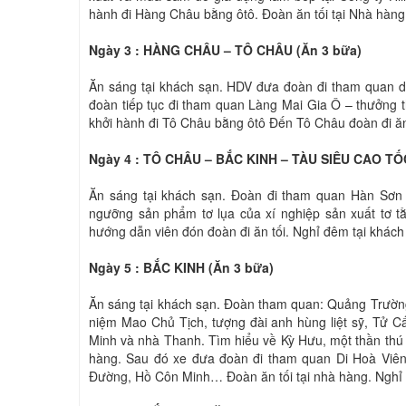
hành đi Hàng Châu bằng ôtô. Đoàn ăn tối tại Nhà hàng
Ngày 3 : HÀNG CHÂU – TÔ CHÂU (Ăn 3 bữa)
Ăn sáng tại khách sạn. HDV đưa đoàn đi tham quan 
đoàn tiếp tục đi tham quan Làng Mai Gia Ô – thưởng 
khởi hành đi Tô Châu bằng ôtô Đến Tô Châu đoàn đi ăn 
Ngày 4 : TÔ CHÂU – BẮC KINH – TÀU SIÊU CAO TỐC
Ăn sáng tại khách sạn. Đoàn đi tham quan Hàn Sơ
ngưỡng sản phẩm tơ lụa của xí nghiệp sản xuất tơ t
hướng dẫn viên đón đoàn đi ăn tối. Nghỉ đêm tại khách
Ngày 5 : BẮC KINH (Ăn 3 bữa)
Ăn sáng tại khách sạn. Đoàn tham quan: Quảng Trường
niệm Mao Chủ Tịch, tượng đài anh hùng liệt sỹ, Tử C
Minh và nhà Thanh. Tìm hiểu về Kỳ Hưu, một thần thú
hàng. Sau đó xe đưa đoàn đi tham quan Di Hoà Viê
Đường, Hồ Côn Minh… Đoàn ăn tối tại nhà hàng. Nghỉ 