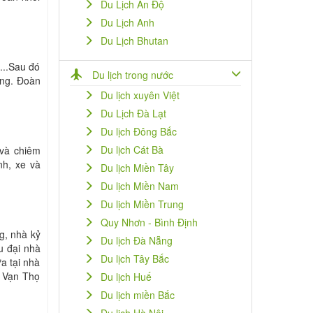
Du Lịch Ấn Độ
Du Lịch Anh
Du Lịch Bhutan
...Sau đó
Du lịch trong nước
àng. Đoàn
Du lịch xuyên Việt
Du Lịch Đà Lạt
Du lịch Đông Bắc
Du lịch Cát Bà
và chiêm
nh, xe và
Du lịch Miền Tây
Du lịch Miền Nam
Du lịch Miền Trung
Quy Nhơn - Bình Định
g, nhà kỷ
Du lịch Đà Nẵng
u đại nhà
Du lịch Tây Bắc
a tại nhà
 Vạn Thọ
Du lịch Huế
Du lịch miền Bắc