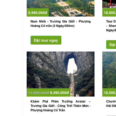
9,990,000đ
18,900
Nam Ninh - Trương Gia Giới - Phượng
Tour D
Hoàng Cổ trấn (5 Ngày/4Đêm)
- Shan
Ngày/
11,200,000đ
9,490,000đ
18,500
Khám Phá Phim Trường Avatar –
Chươn
Trương Gia Giới - Cổng Trời Thiên Môn -
Hải 5N
Phượng Hoàng Cổ Trấn