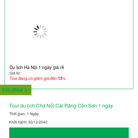
Du lịch Hà Nội 1 ngày giá rẻ
Giá từ :
Tour đang có giảm giá đến
13
%
6,590,000đ
5,990,000đ
9,790,000đ
10,290,000đ
6,590,000đ
6,990,000đ
650,000đ
Tour du lịch Chợ Nổi Cái Răng Cồn Sơn 1 ngày
Thời gian: 1 Ngày
Khởi hành: 30/12/2040
Giá từ