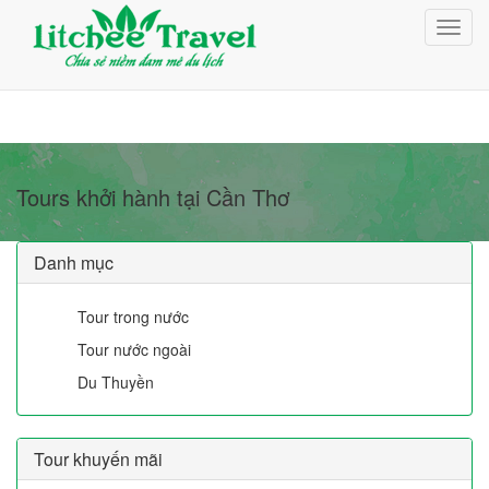
Giỏ Hàng (0)
Toggl
Đăng nhập
navig
Đăng ký
Tours khởi hành tại Cần Thơ
Danh mục
Tour trong nước
Tour nước ngoài
Du Thuyền
Tour khuyến mãi