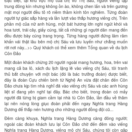
Đặc biệt, tại khu vực mộ của chị Võ Thị Sáu, người viếng tập
trung đông kín nhưng không ồn ào, không chen lấn và trên gương
mặt mọi người đều tỏ rõ niềm thầm kính tôn nghiêm. Từng đoàn
người tự giác sắp hàng và lần lượt vào thắp hương viếng chị. Trên
phần mộ của nữ anh hùng, một bát hương lớn nghi ngút khói và
hoa tươi, trái cây, giấy cúng, tất cả những gì người dân mang đến
đều được bày cúng trang trọng. Từng hàng người đứng lâm râm
khấn vái thật lâu bên mộ chị Sáu và lưu luyến như chẳng muốn
rời nơi này...>> Quý khách có thể xem thêm Tổng quan về du lịch
Côn Đảo
Một đoàn khách chừng 20 người ngoài mang hương, hoa, trên vai
mang cả ba lô, xách du lịch lặng lẽ vào viếng chị Sáu, tôi tranh
thủ bắt chuyện với một bác (đó là bác trưởng đoàn) được biết,
đây là đoàn Cựu chiến binh từ Nghệ An vừa đặt chân đến Côn
Đảo chưa kịp tìm nhà nghỉ đã vào viếng chị Sáu và các anh hùng
liệt sĩ đang yên nghĩ tại đây. Bác cho biết, trong đoàn có mấy
người đã từng bị giam cầm tại nhà tù Côn Đảo, lần đầu về thăm
lại nên nóng lòng giục đoàn phải đến ngay Nghĩa trang Hàng
Dương để thắp nén hương cho những người đồng đội cũ...
Đêm càng khuya, Nghĩa trang Hàng Dương càng đông người;
ngoài các đoàn khách lưu lại Côn Đảo chờ đến đêm vào viếng
Nghĩa trang Hàng Dương, viếng mộ chị Sáu, chúng tôi còn gặp