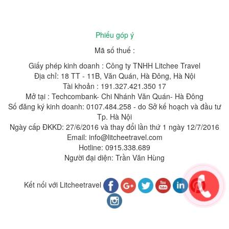
Phiếu góp ý
Mã số thuế :
Giấy phép kinh doanh : Công ty TNHH Litchee Travel
Địa chỉ: 18 TT - 11B, Văn Quán, Hà Đông, Hà Nội
Tài khoản : 191.327.421.350 17
Mở tại : Techcombank- Chi Nhánh Văn Quán- Hà Đông
Số đăng ký kinh doanh: 0107.484.258 - do Sở kế hoạch và đầu tư
Tp. Hà Nội
Ngày cấp ĐKKD: 27/6/2016 và thay đổi lần thứ 1 ngày 12/7/2016
Email: info@litcheetravel.com
Hotline: 0915.338.689
Người đại diện: Trần Văn Hùng
Kết nối với Litcheetravel
Copyright © 2019 - 2020 . All Rights Reserved by LITCHEETRAVEL.