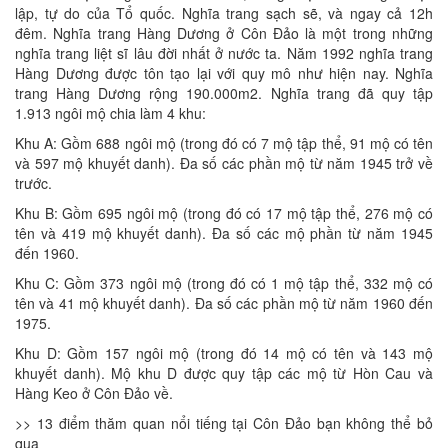
lập, tự do của Tổ quốc. Nghĩa trang sạch sẽ, và ngay cả 12h
đêm. Nghĩa trang Hàng Dương ở Côn Đảo là một trong những
nghĩa trang liệt sĩ lâu đời nhất ở nước ta. Năm 1992 nghĩa trang
Hàng Dương được tôn tạo lại với quy mô như hiện nay. Nghĩa
trang Hàng Dương rộng 190.000m2. Nghĩa trang đã quy tập
1.913 ngôi mộ chia làm 4 khu:
Khu A: Gồm 688 ngôi mộ (trong đó có 7 mộ tập thể, 91 mộ có tên
và 597 mộ khuyết danh). Đa số các phần mộ từ năm 1945 trở về
trước.
Khu B: Gồm 695 ngôi mộ (trong đó có 17 mộ tập thể, 276 mộ có
tên và 419 mộ khuyết danh). Đa số các mộ phần từ năm 1945
đến 1960.
Khu C: Gồm 373 ngôi mộ (trong đó có 1 mộ tập thể, 332 mộ có
tên và 41 mộ khuyết danh). Đa số các phần mộ từ năm 1960 đến
1975.
Khu D: Gồm 157 ngôi mộ (trong đó 14 mộ có tên và 143 mộ
khuyết danh). Mộ khu D được quy tập các mộ từ Hòn Cau và
Hàng Keo ở Côn Đảo về.
>> 13 điểm thăm quan nổi tiếng tại Côn Đảo bạn không thể bỏ
qua