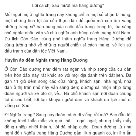
Lời ca chị Sáu mượt mà hàng dương"
Mỗi ngôi mộ ở nghĩa trang này không chỉ là một số phận bi hùng,
một chứng tích tội ác của thực dân đế quốc mà còn âm vang
những trang sử hào hùng của cuộc đấu trang trong tù, tỏa sáng
chủ nghĩa nhân văn và chủ nghĩa anh hùng cách mạng Việt Nam.
Du lịch Côn Đảo, cùng ghé thăm nghĩa trang Hàng Dương để
cùng tưởng nhớ về những người chiến sĩ cách mạng, về lịch sử
đấu tranh của dân tộc Việt Nam.
Huyền ảo đêm Nghĩa trang Hàng Dương
Ở Côn Đảo dường như đêm rất ngắn và nhịp sống của cư dân
trên hòn đảo này rất khác so với mọi địa danh trên đất liền. Đã
gần 11 giờ đêm song các cửa hàng, khách sạn, nhà nghỉ, nhà
dân ở thị trấn nhỏ này vẫn sáng đèn; đường sá nhộn nhịp từng
đoàn người và xe ôtô đi, về... Bà chủ khách sạn nơi đoàn chúng
tôi ở cho biết, tới tận khuya người dân và khách du lịch mới đi
viếng cô Sáu!
Đi Nghĩa trang? Sáng nay đoàn mình đi viếng rồi mà? Ban đầu tôi
không khỏi thắc mắc và quả thật... ngài ngại; nhưng thấy mấy
đồng nhiệp nhiệt thành, tôi đã nhập cuộc. Đoạn đường từ nhà
nghỉ đến Nghĩa trang Hàng Dương gần 1km quanh co, im lìm ẩn