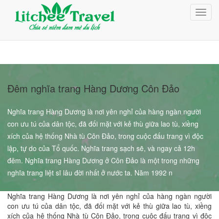
Giỏ Hàng (0)
Toggl
Đăng nhập
navig
Đăng ký
Đêm nghĩa trang Hàng Dương Côn Đảo
Nghĩa trang Hàng Dương là nơi yên nghỉ của hàng ngàn người
con ưu tú của dân tộc, đã đối mặt với kẻ thù giữa lao tù, xiềng
xích của hệ thống Nhà tù Côn Đảo, trong cuộc đấu trang vì độc
lập, tự do của Tổ quốc. Nghĩa trang sạch sẽ, và ngay cả 12h
đêm. Nghĩa trang Hàng Dương ở Côn Đảo là một trong những
nghĩa trang liệt sĩ lâu đời nhất ở nước ta. Năm 1992 n
Nghĩa trang Hàng Dương là nơi yên nghỉ của hàng ngàn người
con ưu tú của dân tộc, đã đối mặt với kẻ thù giữa lao tù, xiềng
xích của hệ thống Nhà tù Côn Đảo, trong cuộc đấu trang vì độc