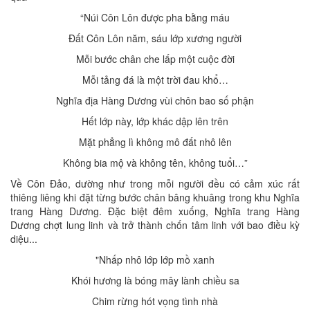
“Núi Côn Lôn được pha bằng máu
Đất Côn Lôn năm, sáu lớp xương người
Mỗi bước chân che lấp một cuộc đời
Mỗi tảng đá là một trời đau khổ…
Nghĩa địa Hàng Dương vùi chôn bao số phận
Hết lớp này, lớp khác dập lên trên
Mặt phẳng lì không mô đất nhô lên
Không bia mộ và không tên, không tuổi…”
Về Côn Ðảo, dường như trong mỗi người đều có cảm xúc rất
thiêng liêng khi đặt từng bước chân bâng khuâng trong khu Nghĩa
trang Hàng Dương. Ðặc biệt đêm xuống, Nghĩa trang Hàng
Dương chợt lung linh và trở thành chốn tâm linh với bao điều kỳ
diệu...
"Nhấp nhô lớp lớp mồ xanh
Khói hương là bóng mây lành chiều sa
Chim rừng hót vọng tình nhà