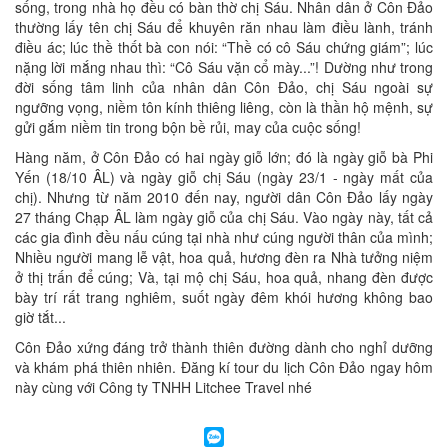
sống, trong nhà họ đều có bàn thờ chị Sáu. Nhân dân ở Côn Đảo
thường lấy tên chị Sáu để khuyên răn nhau làm điều lành, tránh
điều ác; lúc thề thốt bà con nói: “Thề có cô Sáu chứng giám”; lúc
nặng lời mắng nhau thì: “Cô Sáu vặn cổ mày...”! Dường như trong
đời sống tâm linh của nhân dân Côn Đảo, chị Sáu ngoài sự
ngưỡng vọng, niềm tôn kính thiêng liêng, còn là thần hộ mệnh, sự
gửi gắm niềm tin trong bộn bề rủi, may của cuộc sống!
Hàng năm, ở Côn Đảo có hai ngày giỗ lớn; đó là ngày giỗ bà Phi
Yến (18/10 ÂL) và ngày giỗ chị Sáu (ngày 23/1 - ngày mất của
chị). Nhưng từ năm 2010 đến nay, người dân Côn Đảo lấy ngày
27 tháng Chạp ÂL làm ngày giỗ của chị Sáu. Vào ngày này, tất cả
các gia đình đều nấu cúng tại nhà như cúng người thân của mình;
Nhiều người mang lễ vật, hoa quả, hương đèn ra Nhà tưởng niệm
ở thị trấn để cúng; Và, tại mộ chị Sáu, hoa quả, nhang đèn được
bày trí rất trang nghiêm, suốt ngày đêm khói hương không bao
giờ tắt...
Côn Đảo xứng đáng trở thành thiên đường dành cho nghỉ dưỡng
và khám phá thiên nhiên. Đăng kí tour du lịch Côn Đảo ngay hôm
này cùng với Công ty TNHH Litchee Travel nhé