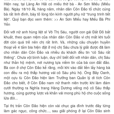
Hiện nay, tại Làng An Hải có miếu thờ bà - An Sơn Miếu (Miếu
Bà). Ngày 18/10 ÂL hàng năm, nhân dân Côn Đảo tổ chức cúng
bà rất linh đình, bày tỏ lòng tôn kính người phụ nữ “trung trinh tiết
liệt”. Quý bạn đọc xem thêm: >> An Sơn Miếu hay Miếu Bà Phi
Yến
Đối với nữ anh hùng liệt sĩ Võ Thị Sáu, người con gái Đất Đỏ bất
khuất, theo quan niệm của nhân dân Côn Đảo vì chị mất khi tuổi
đời còn quá trẻ nên chị rất linh. Và, những câu chuyện huyền
thoại về 4 tấm bia hiện đặt ở mộ chị Sáu chưa lý giải được đã làm
cho nhân dân Côn Đảo và nhiều du khách đều tin “cô Sáu rất
thiêng”. Chưa vội bình luận, duy chỉ biết đối với nhân dân, chị Sáu
như thần hộ mệnh, nơi nương tựa niềm tin của bà con đất đảo.
Bà con ở chợ Côn Đảo kể rằng, mỗi khi vào đất liền lấy hàng bà
con đều ra mộ thắp hương vái cô Sáu phù hộ. Ông Bảy Oanh,
một cựu tù Côn Đảo hiện làm Trưởng ban Quản lý di tích Côn
Đảo cho biết, ở Côn Đảo nam nữ thanh niên trước khi làm đám
cưới thường ra Nghĩa trang Hàng Dương viếng mộ cô Sáu thắp
hương, cúng gương lược và khấn vái mong phù hộ cho cuộc sống
lứa đôi...
Tại thị trấn Côn Đảo hiện còn vài chục gia đình trước đây từng
làm gác ngục, công chức..., sau giải phóng ở lại Côn Đảo sinh