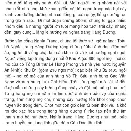
hiện dưới táng cây xanh, đồi núi. Mọi người trong nhóm nói với
nhau rất nhỏ nhẹ, khẽ khàng đến nỗi tôi nghe trong các bụi cây
xanh ven đường dường nhu có tiếng gì cựa quậy, tiếng dương reo
trong gió rì rào... Đi một đoạn chừng 500m, chúng tôi gặp nhiều
nhóm đều là những người lớn tuổi mang hoa tươi, trái cây, nhang
đèn, giấy cúng... lặng lẽ hướng về Nghĩa trang Hàng Dương.
Bước vào cổng Nghĩa Trang, chúng tôi thực sự ngỡ ngàng: Toàn
bộ Nghĩa trang Hàng Dương rộng chừng 20ha ánh đèn điện mờ
ảo, người đi viếng chật kín các khu mộ và khói hương nghi ngút.
Người viếng tập trung đông nhất ở Khu A (có 690 ngôi mộ - nơi có
mộ của cố Tổng Bí thư Lê Hồng Phong và nhà yêu nước Nguyễn
An Ninh); Khu B1 (gồm 210 ngôi mộ); đặc biệt Khu B2 (485 ngôi
mộ) - nơi có mộ của anh hùng Võ Thị Sáu, anh hùng Cao Văn
Ngọc và anh hùng Lưu Chí Hiếu. Trên từng ngôi mộ liệt sĩ đều
được cắm những cây hương đang cháy và đặt một bông hoa tươi.
Từng hàng mộ chí nằm im lìm dưới ánh đèn bảo vệ của nghĩa
trang, trên từng mộ chí, những cây hương tỏa khói chập chờn
huyền ảo trong đêm. Chợt một cơn gió đêm từ biển thổi về, lá khô
rơi xào xạc hòa trong tiếng hàng dương rì rào tạo nên thứ âm
thanh mơ hồ hư thực. Nghĩa trang Hàng Dương như một bức
tranh huyền ảo, lung linh giữa đêm Côn Đảo tâm linh!