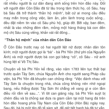
rất nhiều người là cư dân đang sinh sống trên hòn đảo này. Đối
với người dân Côn Đảo đã từ lâu trong tâm thức họ, cô Sáu, hay
bà Sáu đã trở thành “thần hộ mệnh”, bất cứ ai mong cầu điều
may mắn trong công việc, làm ăn, yên lành trong cuộc sống...
đều đặt niềm tin vào cô Sáu phù hộ, giúp đỡ. Bởi vậy, ban đêm,
nhất là vào những đêm rằm, mồng một hàng tháng bà con đến
mộ chị Sáu cúng viếng, khấn vái rất đông...
“Thần hộ mệnh” của nhân dân Côn Ðảo
Ở Côn Đảo trước nay có hai người liệt nữ được nhân dân tôn
kính; một người được gọi là “bà” - bà Phi Yến (thứ phi của Nguyễn
Ánh) và một người được bà con gọi bằng “cô”, cô Sáu - nữ anh
hùng liệt sĩ Võ Thị Sáu.
Chuyện về bà Phi Yến kể rằng, vào năm 1783 liên tục thất bại
trước quân Tây Sơn, chúa Nguyễn Ánh cho người sang Pháp cầu
viện, bà Phi Yến đã khuyên can chồng rằng: “Việc đánh nhau với
Tây Sơn là chuyện trong nhà, chúa công không nên nhờ ngoại
bang, nếu thắng được Tây Sơn thì chẳng vẻ vang gì e còn lắm
điều rối rắm về sau...”. Vì lời can giáng này, bà Phi Yến suýt bị
chém đầu và bị chồng sai đưa ra giam cầm tại một hang đá trên
hòn đảo hoang phía Tây Nam của Côn Đảo (Hòn Bà) ngày nay.
Sau đó, bà bị một tên đồ tể sàm sỡ, để giữ tiết hạnh bà đã tự vẫn.