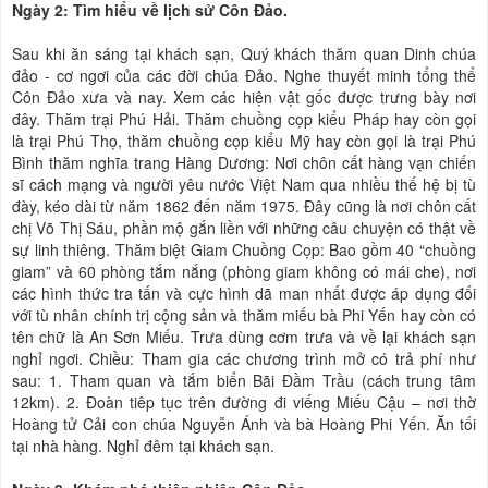
Ngày 2: Tìm hiểu về lịch sử Côn Đảo.
Sau khi ăn sáng tại khách sạn, Quý khách thăm quan Dinh chúa
đảo - cơ ngơi của các đời chúa Đảo. Nghe thuyết minh tổng thể
Côn Đảo xưa và nay. Xem các hiện vật gốc được trưng bày nơi
đây. Thăm trại Phú Hải. Thăm chuồng cọp kiểu Pháp hay còn gọi
là trại Phú Thọ, thăm chuồng cọp kiểu Mỹ hay còn gọi là trại Phú
Bình thăm nghĩa trang Hàng Dương: Nơi chôn cất hàng vạn chiến
sĩ cách mạng và người yêu nước Việt Nam qua nhiều thế hệ bị tù
đày, kéo dài từ năm 1862 đến năm 1975. Đây cũng là nơi chôn cất
chị Võ Thị Sáu, phần mộ gắn liền với những câu chuyện có thật về
sự linh thiêng. Thăm biệt Giam Chuồng Cọp: Bao gồm 40 “chuồng
giam” và 60 phòng tắm nắng (phòng giam không có mái che), nơi
các hình thức tra tấn và cực hình dã man nhất được áp dụng đối
với tù nhân chính trị cộng sản và thăm miếu bà Phi Yến hay còn có
tên chữ là An Sơn Miếu. Trưa dùng cơm trưa và về lại khách sạn
nghỉ ngơi. Chiều: Tham gia các chương trình mở có trả phí như
sau: 1. Tham quan và tắm biển Bãi Đầm Trầu (cách trung tâm
12km). 2. Đoàn tiêp tục trên đường đi viếng Miếu Cậu – nơi thờ
Hoàng tử Cải con chúa Nguyễn Ánh và bà Hoàng Phi Yến. Ăn tối
tại nhà hàng. Nghỉ đêm tại khách sạn.