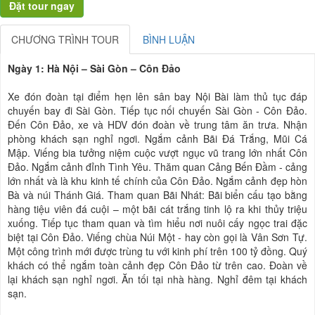
CHƯƠNG TRÌNH TOUR
BÌNH LUẬN
Ngày 1: Hà Nội – Sài Gòn – Côn Đảo
Xe đón đoàn tại điểm hẹn lên sân bay Nội Bài làm thủ tục đáp
chuyến bay đi Sài Gòn. Tiếp tục nối chuyến Sài Gòn - Côn Đảo.
Đến Côn Đảo, xe và HDV đón đoàn về trung tâm ăn trưa. Nhận
phòng khách sạn nghỉ ngơi. Ngắm cảnh Bãi Đá Trắng, Mũi Cá
Mập. Viếng bia tưởng niệm cuộc vượt ngục vũ trang lớn nhất Côn
Đảo. Ngắm cảnh đỉnh Tình Yêu. Thăm quan Cảng Bến Đầm - cảng
lớn nhất và là khu kinh tế chính của Côn Đảo. Ngắm cảnh đẹp hòn
Bà và núi Thánh Giá. Tham quan Bãi Nhát: Bãi biển cấu tạo bằng
hàng tiệu viên đá cuội – một bãi cát trắng tinh lộ ra khi thủy triệu
xuống. Tiếp tục tham quan và tìm hiểu nơi nuôi cấy ngọc trai đặc
biệt tại Côn Đảo. Viếng chùa Núi Một - hay còn gọi là Vân Sơn Tự.
Một công trình mới được trùng tu với kinh phí trên 100 tỷ đồng. Quý
khách có thể ngắm toàn cảnh đẹp Côn Đảo từ trên cao. Đoàn về
lại khách sạn nghỉ ngơi. Ăn tối tại nhà hàng. Nghỉ đêm tại khách
sạn.