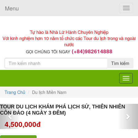
Menu
Toggle
naviga
Tự hào là Nhà Lữ Hành Chuyên Nghiệp
Với kinh nghiệm hơn 10 năm tổ chức các Tour du lịch trong và ngoài
nước
(+84)982614888
GỌI CHÚNG TÔI NGAY
Tìm kiếm
Toggle
navigat
Trang Chủ
Du lịch Miền Nam
Previous
Nex
TOUR DU LỊCH KHÁM PHÁ LỊCH SỬ, THIÊN NHIÊN
CÔN ĐẢO (4 NGÀY 3 ĐÊM)
4,500,000đ