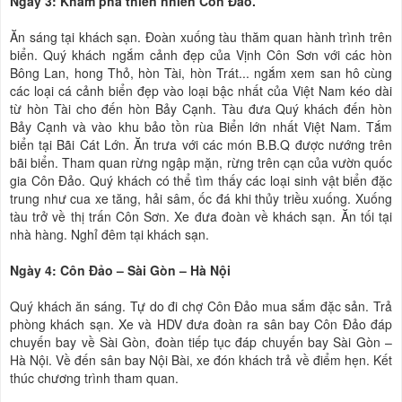
Ngày 3: Khám phá thiên nhiên Côn Đảo.
Ăn sáng tại khách sạn. Đoàn xuống tàu thăm quan hành trình trên
biển. Quý khách ngắm cảnh đẹp của Vịnh Côn Sơn với các hòn
Bông Lan, hong Thỏ, hòn Tài, hòn Trát... ngắm xem san hô cùng
các loại cá cảnh biển đẹp vào loại bậc nhất của Việt Nam kéo dài
từ hòn Tài cho đến hòn Bảy Cạnh. Tàu đưa Quý khách đến hòn
Bảy Cạnh và vào khu bảo tồn rùa Biển lớn nhất Việt Nam. Tắm
biển tại Bãi Cát Lớn. Ăn trưa với các món B.B.Q được nướng trên
bãi biển. Tham quan rừng ngập mặn, rừng trên cạn của vườn quốc
gia Côn Đảo. Quý khách có thể tìm thấy các loại sinh vật biển đặc
trung như cua xe tăng, hải sâm, ốc đá khi thủy triều xuống. Xuống
tàu trở về thị trấn Côn Sơn. Xe đưa đoàn về khách sạn. Ăn tối tại
nhà hàng. Nghỉ đêm tại khách sạn.
Ngày 4: Côn Đảo – Sài Gòn – Hà Nội
Quý khách ăn sáng. Tự do đi chợ Côn Đảo mua sắm đặc sản. Trả
phòng khách sạn. Xe và HDV đưa đoàn ra sân bay Côn Đảo đáp
chuyến bay về Sài Gòn, đoàn tiếp tục đáp chuyến bay Sài Gòn –
Hà Nội. Về đến sân bay Nội Bài, xe đón khách trả về điểm hẹn. Kết
thúc chương trình tham quan.