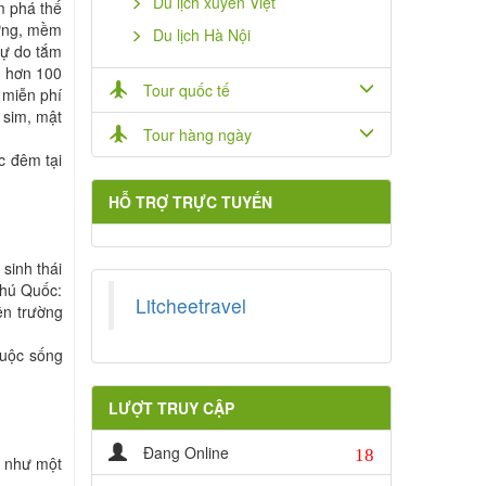
Du lịch xuyên Việt
m phá thế
cứng, mềm
Du lịch Hà Nội
tự do tắm
̉ hơn 100
Tour quốc tế
 miễn phí
 sim, mật
Tour hàng ngày
c đêm tại
HỖ TRỢ TRỰC TUYẾN
sinh thái
Phú Quốc:
Litcheetravel
ên trường
cuộc sống
LƯỢT TRUY CẬP
18
Đang Online
í như một