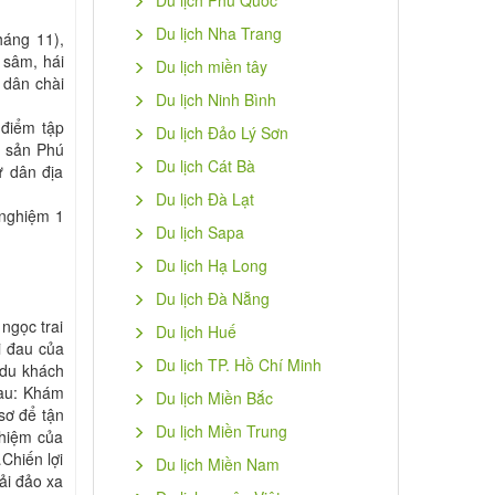
Du lịch Phú Quốc
Du lịch Nha Trang
háng 11),
 sâm, hái
Du lịch miền tây
 dân chài
Du lịch Ninh Bình
 điểm tập
Du lịch Đảo Lý Sơn
c sản Phú
Du lịch Cát Bà
ư dân địa
Du lịch Đà Lạt
 nghiệm 1
Du lịch Sapa
Du lịch Hạ Long
Du lịch Đà Nẵng
ngọc trai
Du lịch Huế
ỗi đau của
Du lịch TP. Hồ Chí Minh
 du khách
sau: Khám
Du lịch Miền Bắc
sơ để tận
Du lịch Miền Trung
ghiệm của
Chiến lợi
Du lịch Miền Nam
ải đảo xa