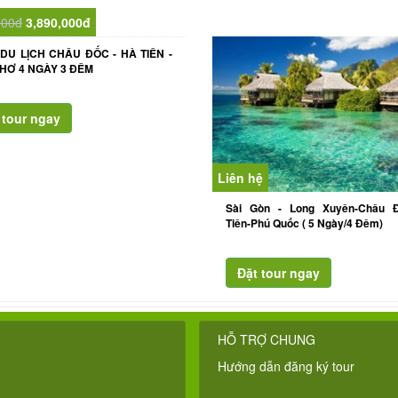
000đ
3,890,000đ
DU LỊCH CHÂU ĐỐC - HÀ TIÊN -
HƠ 4 NGÀY 3 ĐÊM
Liên hệ
Sài Gòn - Long Xuyên-Châu 
Tiên-Phú Quốc ( 5 Ngày/4 Đêm)
HỖ TRỢ CHUNG
Hướng dẫn đăng ký tour