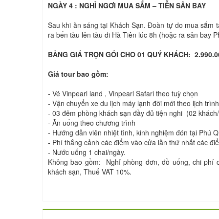
NGÀY 4 : NGHỈ NGƠI MUA SẮM – TIỄN SÂN BA
Sau khi ăn sáng tại Khách Sạn. Đoàn tự do mua sắm 
ra bến tàu lên tàu đi Hà Tiên lúc 8h (hoặc ra sân bay
BẢNG GIÁ TRỌN GÓI CHO 01 QUÝ KHÁCH: 2.990.
Giá tour bao gồm:
- Vé Vinpearl land , Vinpearl Safari theo tuỳ chọn
- Vận chuyển xe du lịch máy lạnh đời mới theo lịch trình
- 03 đêm phòng khách sạn đầy đủ tiện nghi (02 khách/
- Ăn uống theo chương trình
- Hướng dẫn viên nhiệt tình, kinh nghiệm đón tại Phú 
- Phí thắng cảnh các điểm vào cửa lần thứ nhất các đi
- Nước uống 1 chai/ngày.
Không bao gồm: Nghỉ phòng đơn, đồ uống, chi phí cá 
khách sạn, Thuế VAT 10%.