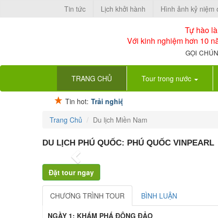
Tin tức
Lịch khởi hành
Hình ảnh kỷ niệm
Tự hào l
Với kinh nghiệm hơn 10 nă
GỌI CHÚN
(current)
TRANG CHỦ
Tour trong nước
Tin hot:
Trải nghiệm xe buýt
Trang Chủ
Du lịch Miền Nam
DU LỊCH PHÚ QUỐC: PHÚ QUỐC VINPEARL
Previous
CHƯƠNG TRÌNH TOUR
BÌNH LUẬN
NGÀY 1: KHÁM PHÁ ĐÔNG ĐẢO