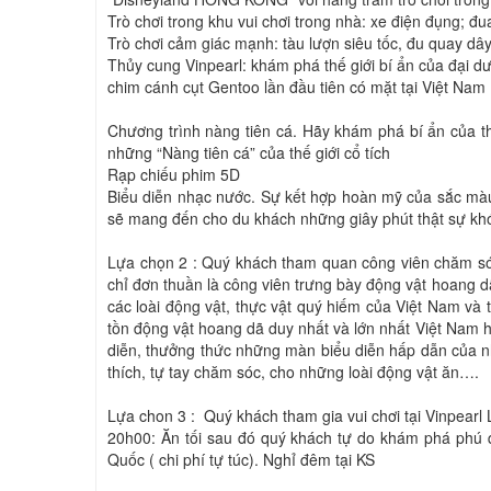
Trò chơi trong khu vui chơi trong nhà: xe điện đụng; 
Trò chơi cảm giác mạnh: tàu lượn siêu tốc, đu quay dây
Thủy cung Vinpearl: khám phá thế giới bí ẩn của đại d
chim cánh cụt Gentoo lần đầu tiên có mặt tại Việt Nam
Chương trình nàng tiên cá. Hãy khám phá bí ẩn của t
những “Nàng tiên cá” của thế giới cổ tích
Rạp chiếu phim 5D
Biểu diễn nhạc nước. Sự kết hợp hoàn mỹ của sắc mà
sẽ mang đến cho du khách những giây phút thật sự kh
Lựa chọn 2 : Quý khách tham quan công viên chăm sóc
chỉ đơn thuần là công viên trưng bày động vật hoang dã,
các loài động vật, thực vật quý hiếm của Việt Nam và
tồn động vật hoang dã duy nhất và lớn nhất Việt Nam 
diễn, thưởng thức những màn biểu diễn hấp dẫn của n
thích, tự tay chăm sóc, cho những loài động vật ăn….
Lựa chon 3 : Quý khách tham gia vui chơi tại Vinpearl
20h00: Ăn tối sau đó quý khách tự do khám phá phú 
Quốc ( chi phí tự túc). Nghỉ đêm tại KS