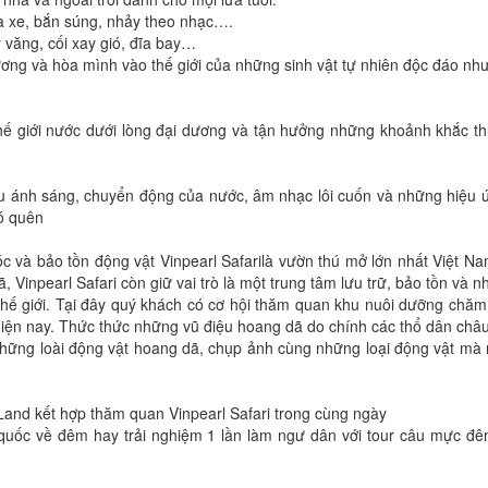
đua xe, bắn súng, nhảy theo nhạc….
 văng, cối xay gió, đĩa bay…
ương và hòa mình vào thế giới của những sinh vật tự nhiên độc đáo nh
hế giới nước dưới lòng đại dương và tận hưởng những khoảnh khắc th
u ánh sáng, chuyển động của nước, âm nhạc lôi cuốn và những hiệu 
ó quên
 và bảo tồn động vật Vinpearl Safarilà vườn thú mở lớn nhất Việt N
 Vinpearl Safari còn giữ vai trò là một trung tâm lưu trữ, bảo tồn và 
 thế giới. Tại đây quý khách có cơ hội thăm quan khu nuôi dưỡng chăm
hiện nay. Thức thức những vũ điệu hoang dã do chính các thổ dân châu
hững loài động vật hoang dã, chụp ảnh cùng những loại động vật mà
 Land kết hợp thăm quan Vinpearl Safari trong cùng ngày
quốc về đêm hay trải nghiệm 1 lần làm ngư dân với tour câu mực đê