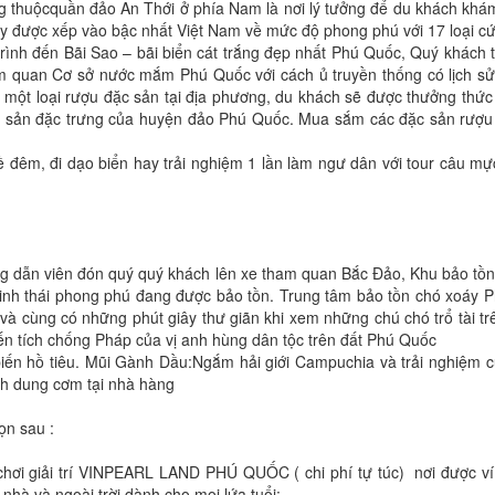
ng thuộcquần đảo An Thới ở phía Nam là nơi lý tưởng để du khách khá
 dây được xếp vào bậc nhất Việt Nam về mức độ phong phú với 17 loại 
 trình đến Bãi Sao – bãi biển cát trắng đẹp nhất Phú Quốc, Quý khách 
m quan Cơ sở nước mắm Phú Quốc với cách ủ truyền thống có lịch sư
m – một loại rượu đặc sản tại địa phương, du khách sẽ được thưởng thức
 sản đặc trưng của huyện đảo Phú Quốc. Mua sắm các đặc sản rượu
 đêm, đi dạo biển hay trải nghiệm 1 lần làm ngư dân với tour câu mự
g dẫn viên đón quý quý khách lên xe tham quan Bắc Đảo, Khu bảo tồn 
inh thái phong phú đang được bảo tồn. Trung tâm bảo tồn chó xoáy 
và cùng có những phút giây thư giãn khi xem những chú chó trổ tài tr
ến tích chống Pháp của vị anh hùng dân tộc trên đất Phú Quốc
 biến hồ tiêu. Mũi Gành Dầu:Ngắm hải giới Campuchia và trải nghiệm 
ch dung cơm tại nhà hàng
ọn sau :
i chơi giải trí VINPEARL LAND PHÚ QUỐC ( chi phí tự túc) nơi được v
hà và ngoài trời dành cho mọi lứa tuổi: