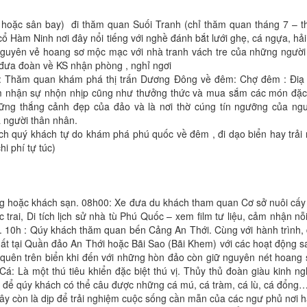
 hoặc sân bay) đi thăm quan Suối Tranh (chỉ thăm quan tháng 7 – t
Ninh nơi đây nổi tiếng với nghề đánh bắt lưới ghẹ, cá ngựa, hải
guyên vẻ hoang sơ mộc mạc với nhà tranh vách tre của những người
 đưa đoàn về KS nhận phòng , nghỉ ngơi
9h: Thăm quan khám phá thị trấn Dương Đông về đêm: Chợ đêm : Điạ
m nhận sự nhộn nhịp cũng như thưởng thức và mua sắm các món đặ
hững thắng cảnh đẹp của đảo và là nơi thờ cúng tín ngưỡng của ng
 người thân nhân.
ách quý khách tự do khám phá phú quốc về đêm , đi dạo biển hay trải
i phí tự túc)
g hoặc khách sạn. 08h00: Xe đưa du khách tham quan Cơ sở nuôi cấy 
c trai, Di tích lịch sử nhà tù Phú Quốc – xem film tư liệu, cảm nhận n
c. 10h : Qúy khách thăm quan bến Cảng An Thới. Cùng với hành trình,
hất tại Quần đảo An Thới hoặc Bãi Sao (Bãi Khem) với các hoạt động 
uên trên biển khi đến với những hòn đảo còn giữ nguyên nét hoang 
á: Là một thú tiêu khiển đặc biệt thú vị. Thủy thủ đoàn giàu kinh n
 cá để qúy khách có thể câu được những cá mú, cá tràm, cá lù, cá đổng…
ây còn là dịp để trải nghiệm cuộc sống cần mẫn của các ngư phủ nơi h