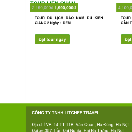
TOUR LIÊN QUAN
2,190,000đ
1,990,000đ
4,100,
TOUR DU LỊCH ĐẢO NAM DU KIÊN
TOUR 
GIANG 2 Ngày 1 ĐÊM
CẦN T
CÔNG TY TNHH LITCHEE TRAVEL
Địa chỉ VP: 14 TT 11B, Văn Quán, Hà Đông, Hà Nội
Đội xe:357 Trần Đại Nghĩa, Hai Bà Trưng, Hà Nội