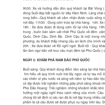
9h30: Xe và hướng dẫn đón quý khách tại Bãi Vòng (
dòng Suối đẹp bắt nguồn từ dãy Hàm Ninh. Làng chài cổ Hàm 
rong biển.–Quý khách sẽ cảm nhận được cuộc sống n
nơi đây. 11h30 : Dùng cơm trưa tại nhà hàng. 14h; Xe
18h : Xe đưa đoàn đi dùng cơm tối tại nhà hàng. 1
trung , buôn bán sầm uất nhất Phú Quốc về đêm ,cả
Quốc. Dinh Cậu, Dinh Bà: .Dinh Cậu là một trong n
phương, du khách thắp nhang cầu an lành cho mình và
20h : Xe đưa đoàn về KS nghỉ ngơi. Buổi tối : Quý kh
lần làm ngư dân với tour câu mực đêm tại Phú Quốc ( ch
NGÀY 2: KHÁM PHÁ NAM ĐẢO PHÚ QUỐC
Buổi sáng: Qúy khách dùng điểm tâm sáng tại nhà hàn
tìm hiểu về quy trình nuôi trai lấy ngọc và tự tay mổ ố
các chiến sĩ yêu nước và sống với niềm tự hào dân tộ
có dịp được trải nghiệm những giây phút sảng khoái n
Phá Đảo Hoang: Trải nghiệm những khoảnh khắc khó q
hưởng một ngày nghỉ theo cách riêng của mình. Câu C
chúng tôi sẽ định vị các rạn đá là nơi tập trung nhiều
phẩm là cá câu đươc sẽ được phục vụ ngay trên tàu. Đ