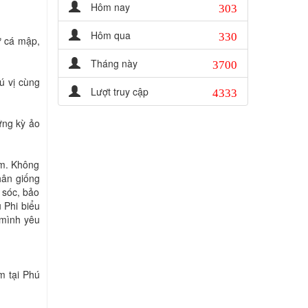
303
Hôm nay
330
Hôm qua
ư cá mập,
3700
Tháng này
ú vị cùng
4333
Lượt truy cập
ứng kỳ ảo
am. Không
nhân giống
 sóc, bảo
 Phi biểu
 mình yêu
m tại Phú