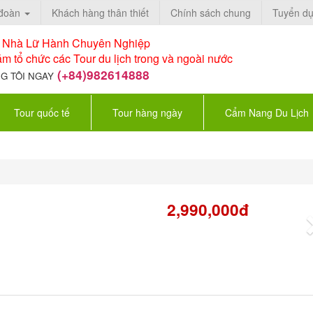
 đoàn
Khách hàng thân thiết
Chính sách chung
Tuyển d
à Nhà Lữ Hành Chuyên Nghiệp
m tổ chức các Tour du lịch trong và ngoài nước
(+84)982614888
G TÔI NGAY
Tour quốc tế
Tour hàng ngày
Cẩm Nang Du Lịch
2,990,000đ