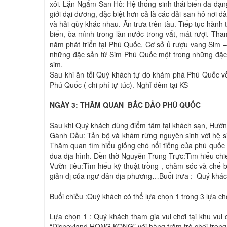
xôi. Lặn Ngắm San Hô: Hệ thống sinh thái biển đa dạ
giới đại dương, đặc biệt hơn cả là các dải san hô nơi
và hải qùy khác nhau. Ăn trưa trên tàu. Tiếp tục hành
biển, òa mình trong làn nước trong vắt, mát rượi. Tha
năm phát triển tại Phú Quốc, Cơ sở ủ rượu vang Si
những đặc sản từ Sim Phú Quốc một trong những đặc
sim.
Sau khi ăn tối Quý khách tự do khám phá Phú Quốc về
Phú Quốc ( chi phí tự túc). Nghỉ đêm tại KS
NGÀY 3: THĂM QUAN BẮC ĐẢO PHÚ QUỐC
Sau khi Quý khách dùng điểm tâm tại khách sạn, Hướn
Gành Dầu: Tản bộ và khám rừng nguyên sinh với hệ s
Thăm quan tìm hiểu giống chó nổi tiếng của phú quốc 
đua địa hình. Đền thờ Nguyễn Trung Trực:Tìm hiểu chi
Vườn tiêu:Tìm hiểu kỹ thuật trồng , chăm sóc và chế
giản dị của ngư dân địa phương…Buổi trưa : Quý khá
Buổi chiều :Quý khách có thể lựa chọn 1 trong 3 lựa ch
Lựa chọn 1 : Quý khách tham gia vui chơi tại khu vu
“Disneyland HONG KONG” với hàng trăm trò chơi trong n