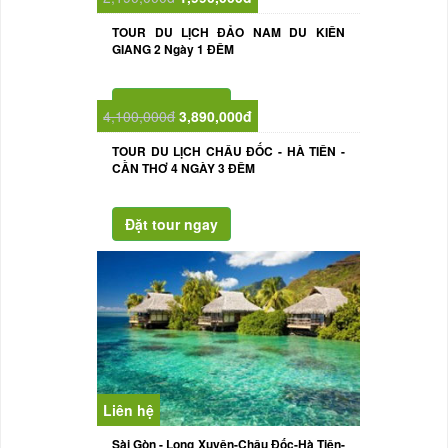
TOUR DU LỊCH ĐẢO NAM DU KIÊN
GIANG 2 Ngày 1 ĐÊM
4,100,000đ
3,890,000đ
TOUR DU LỊCH CHÂU ĐỐC - HÀ TIÊN -
CẦN THƠ 4 NGÀY 3 ĐÊM
Liên hệ
Sài Gòn - Long Xuyên-Châu Đốc-Hà Tiên-