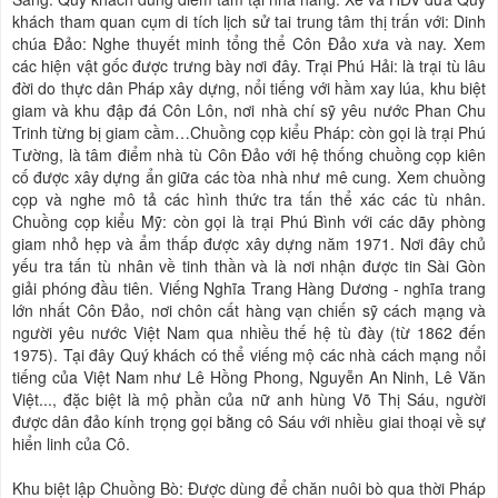
khách tham quan cụm di tích lịch sử tai trung tâm thị trấn với: Dinh
chúa Đảo: Nghe thuyết minh tổng thể Côn Đảo xưa và nay. Xem
các hiện vật gốc được trưng bày nơi đây. Trại Phú Hải: là trại tù lâu
đời do thực dân Pháp xây dựng, nổi tiếng với hầm xay lúa, khu biệt
giam và khu đập đá Côn Lôn, nơi nhà chí sỹ yêu nước Phan Chu
Trinh từng bị giam cầm…Chuồng cọp kiểu Pháp: còn gọi là trại Phú
Tường, là tâm điểm nhà tù Côn Đảo với hệ thống chuồng cọp kiên
cố được xây dựng ẩn giữa các tòa nhà như mê cung. Xem chuồng
cọp và nghe mô tả các hình thức tra tấn thể xác các tù nhân.
Chuồng cọp kiểu Mỹ: còn gọi là trại Phú Bình với các dãy phòng
giam nhỏ hẹp và ẩm thấp được xây dựng năm 1971. Nơi đây chủ
yếu tra tấn tù nhân về tinh thần và là nơi nhận được tin Sài Gòn
giải phóng đầu tiên. Viếng Nghĩa Trang Hàng Dương - nghĩa trang
lớn nhất Côn Đảo, nơi chôn cất hàng vạn chiến sỹ cách mạng và
người yêu nước Việt Nam qua nhiều thế hệ tù đày (từ 1862 đến
1975). Tại đây Quý khách có thể viếng mộ các nhà cách mạng nổi
tiếng của Việt Nam như Lê Hồng Phong, Nguyễn An Ninh, Lê Văn
Việt..., đặc biệt là mộ phần của nữ anh hùng Võ Thị Sáu, người
được dân đảo kính trọng gọi bằng cô Sáu với nhiều giai thoại về sự
hiển linh của Cô.
Khu biệt lập Chuồng Bò: Được dùng để chăn nuôi bò qua thời Pháp