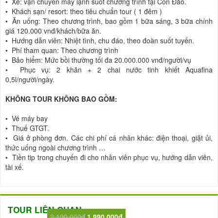
• Xe: vận chuyển máy lạnh suốt chương trình tại Côn Đảo.
• Khách sạn/ resort: theo tiêu chuẩn tour ( 1 đêm )
• Ăn uống: Theo chương trình, bao gồm 1 bữa sáng, 3 bữa chính
giá 120.000 vnđ/khách/bữa ăn.
• Hướng dẫn viên: Nhiệt tình, chu đáo, theo đoàn suốt tuyến.
• Phí tham quan: Theo chương trình
• Bảo hiểm: Mức bồi thường tối đa 20.000.000 vnđ/người/vụ
• Phục vụ: 2 khăn + 2 chai nước tinh khiết Aquafina
0,5l/người/ngày.
KHÔNG TOUR KHÔNG BAO GỒM:
• Vé máy bay
• Thuế GTGT.
• Giá ở phòng đơn. Các chi phí cá nhân khác: điện thoại, giặt ủi,
thức uống ngoài chương trình …
• Tiền tip trong chuyến đi cho nhân viên phục vụ, hướng dẫn viên,
tài xế.
TOUR LIÊN QUAN
2,190,000đ
1,990,000đ