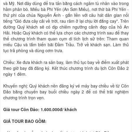
và Mỹ. Nơi đây dùng để tra tấn bằng cách ngâm tù nhân vào trong
hầm phân bò. Miếu bà Phi Yến (An Sơn Miếu), nơi thờ bà Phi Yến -
thứ phi của chúa Nguyễn Ánh - gắn liền với câu hát dân gian nổi
tiếng "Gió đưa cây cải về trời, rau răm ở lại chịu lời đắng cay". Trên
đường Quý khách sẽ có dịp chiêm ngưỡng cảnh đẹp của hồ An
Hải. Hoặc Quý khách có thể lựa chọn các chương trình sau để thay
thế chương trình tham quan cụm di tích lịch sử trên: Tham quan
miếu Cậu và tắm biển bãi Đầm Trầu. Trở về khách sạn. Làm thủ
tục trả phòng và dùng cơm trưa.
Chiều: Xe đưa khách ra sân bay, làm thủ tục bay về điểm xuất phát
theo giờ bay đã đăng ký. Kết thúc chương trình du lịch Côn Đảo 2
ngày 1 đêm.
Khuyến nghị: Quý khách nên đăng ký vé máy bay chiều về từ Côn
Đảo bằng chuyến bay buổi chiều ngày 2 để có thể trãi nghiệm
chương trình trọn vẹn.
Giá tour Côn Đảo: 1.600.000đ/ khách
GIÁ TOUR BAO GỒM: