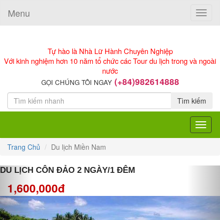
Menu
Toggle
naviga
Tự hào là Nhà Lữ Hành Chuyên Nghiệp
Với kinh nghiệm hơn 10 năm tổ chức các Tour du lịch trong và ngoài
nước
(+84)982614888
GỌI CHÚNG TÔI NGAY
Tìm kiếm
Toggle
navigat
Trang Chủ
Du lịch Miền Nam
Previous
Nex
DU LỊCH CÔN ĐẢO 2 NGÀY/1 ĐÊM
1,600,000đ