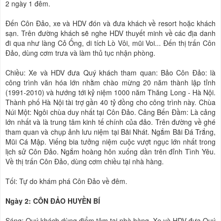
2 ngày 1 đêm.
Đến Côn Đảo, xe và HDV đón và đưa khách về resort hoặc khách
sạn. Trên đường khách sẽ nghe HDV thuyết minh về các địa danh
đi qua như làng Cỏ Ống, di tích Lò Vôi, mũi Voi... Đến thị trấn Côn
Đảo, dùng cơm trưa và làm thủ tục nhận phòng.
Chiều: Xe và HDV đưa Quý khách tham quan: Bảo Côn Đảo: là
công trình văn hóa lớn nhằm chào mừng 20 năm thành lập tỉnh
(1991-2010) và hướng tới kỷ niệm 1000 năm Thăng Long - Hà Nội.
Thành phố Hà Nội tài trợ gần 40 tỷ đồng cho công trình này. Chùa
Núi Một: Ngôi chùa duy nhất tại Côn Đảo. Cảng Bến Đầm: Là cảng
lớn nhất và là trung tâm kinh tế chính của đảo. Trên đường về ghé
tham quan và chụp ảnh lưu niệm tại Bãi Nhát. Ngắm Bãi Đá Trắng,
Mũi Cá Mập. Viếng bia tưởng niệm cuộc vượt ngục lớn nhất trong
lịch sử Côn Đảo. Ngắm hoàng hôn xuống dần trên đỉnh Tình Yêu.
Về thị trấn Côn Đảo, dùng cơm chiều tại nhà hàng.
Tối: Tự do khám phá Côn Đảo về đêm.
Ngày 2: CÔN ĐẢO HUYỀN BÍ
Sáng: Quý khách dùng điểm tâm tại nhà hàng. Xe và HDV đưa Quý