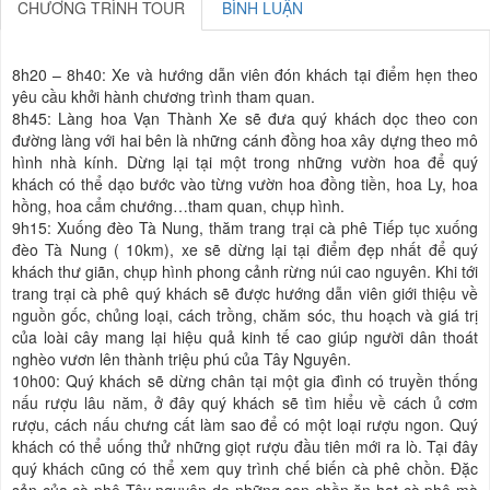
CHƯƠNG TRÌNH TOUR
BÌNH LUẬN
8h20 – 8h40: Xe và hướng dẫn viên đón khách tại điểm hẹn theo
yêu cầu khởi hành chương trình tham quan.
8h45: Làng hoa Vạn Thành Xe sẽ đưa quý khách dọc theo con
đường làng với hai bên là những cánh đồng hoa xây dựng theo mô
hình nhà kính. Dừng lại tại một trong những vườn hoa để quý
khách có thể dạo bước vào từng vườn hoa đồng tiền, hoa Ly, hoa
hồng, hoa cẩm chướng…tham quan, chụp hình.
9h15: Xuống đèo Tà Nung, thăm trang trại cà phê Tiếp tục xuống
đèo Tà Nung ( 10km), xe sẽ dừng lại tại điểm đẹp nhất để quý
khách thư giãn, chụp hình phong cảnh rừng núi cao nguyên. Khi tới
trang trại cà phê quý khách sẽ được hướng dẫn viên giới thiệu về
nguồn gốc, chủng loại, cách trồng, chăm sóc, thu hoạch và giá trị
của loài cây mang lại hiệu quả kinh tế cao giúp người dân thoát
nghèo vươn lên thành triệu phú của Tây Nguyên.
10h00: Quý khách sẽ dừng chân tại một gia đình có truyền thống
nấu rượu lâu năm, ở đây quý khách sẽ tìm hiểu về cách ủ cơm
rượu, cách nấu chưng cất làm sao để có một loại rượu ngon. Quý
khách có thể uống thử những giọt rượu đầu tiên mới ra lò. Tại đây
quý khách cũng có thể xem quy trình chế biến cà phê chồn. Đặc