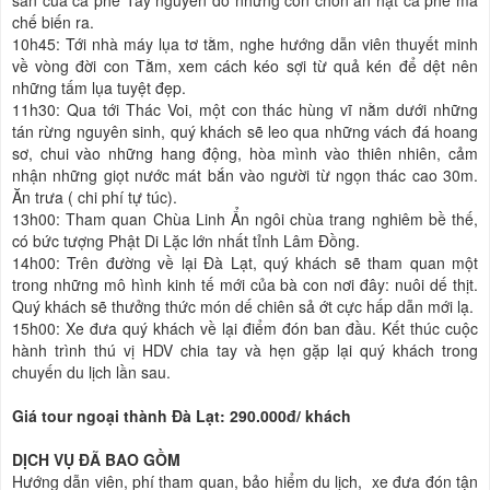
sản của cà phê Tây nguyên do những con chồn ăn hạt cà phê mà
chế biến ra.
10h45: Tới nhà máy lụa tơ tằm, nghe hướng dẫn viên thuyết minh
về vòng đời con Tằm, xem cách kéo sợi từ quả kén để dệt nên
những tấm lụa tuyệt đẹp.
11h30: Qua tới Thác Voi, một con thác hùng vĩ nằm dưới những
tán rừng nguyên sinh, quý khách sẽ leo qua những vách đá hoang
sơ, chui vào những hang động, hòa mình vào thiên nhiên, cảm
nhận những giọt nước mát bắn vào người từ ngọn thác cao 30m.
Ăn trưa ( chi phí tự túc).
13h00: Tham quan Chùa Linh Ẩn ngôi chùa trang nghiêm bề thế,
có bức tượng Phật Di Lặc lớn nhất tỉnh Lâm Đồng.
14h00: Trên đường về lại Đà Lạt, quý khách sẽ tham quan một
trong những mô hình kinh tế mới của bà con nơi đây: nuôi dế thịt.
Quý khách sẽ thưởng thức món dế chiên sả ớt cực hấp dẫn mới lạ.
15h00: Xe đưa quý khách về lại điểm đón ban đầu. Kết thúc cuộc
hành trình thú vị HDV chia tay và hẹn gặp lại quý khách trong
chuyến du lịch lần sau.
Giá tour ngoại thành Đà Lạt: 290.000đ/ khách
DỊCH VỤ ĐÃ BAO GỒM
Hướng dẫn viên, phí tham quan, bảo hiểm du lịch, xe đưa đón tận