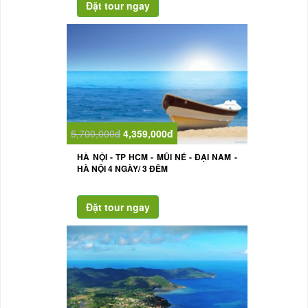
5,700,000đ
4,359,000đ
HÀ NỘI - TP HCM - MŨI NÉ - ĐẠI NAM -
HÀ NỘI 4 NGÀY/ 3 ĐÊM