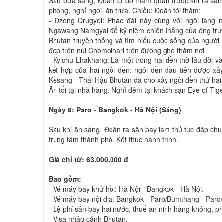
Sau bữa sáng, Đoàn tự do tham quan trước khi ra sân
phòng, nghỉ ngơi, ăn trưa. Chiều: Đoàn tới thăm:
- Dzong Drugyel: Pháo đài này cùng với ngôi làng
Ngawang Namgyal để kỷ niệm chiến thắng của ông trư
Bhutan truyền thống và tìm hiểu cuộc sống của người
đẹp trên núi Chomolhari trên đường ghé thăm nơi
- Kyichu Lhakhang: Là một trong hai đền thờ lâu đời v
kết hợp của hai ngôi đền: ngôi đền đầu tiên được 
Kesang - Thái Hậu Bhutan đã cho xây ngôi đền thứ hai
Ăn tối tại nhà hàng. Nghỉ đêm tại khách sạn Eye of Ti
Ngày 8: Paro - Bangkok - Hà Nội (Sáng)
Sau khi ăn sáng, Đoàn ra sân bay làm thủ tục đáp chu
trung tâm thành phố. Kết thúc hành trình.
Giá chỉ từ: 63.000.000 đ
Bao gồm:
- Vé máy bay khứ hồi: Hà Nội - Bangkok - Hà Nội.
- Vé máy bay nội địa: Bangkok - Paro/Bumthang - Paro
- Lệ phí sân bay hai nước, thuế an ninh hàng không, ph
- Visa nhập cảnh Bhutan.