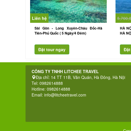
Liên hệ
5,700,
Sài Gòn - Long Xuyên-Châu Đốc-Hà
HÀ NỘ
Tiên-Phú Quốc ( 5 Ngày/4 Đêm)
HÀ NỘ
CÔNG TY TNHH LITCHEE TRAVEL
Địa chỉ: 14 TT 11B, Văn Quán, Hà Đông, Hà Nội
Tel: 0982614888
Hotline: 0982614888
Email:
info@litcheetravel.com
Copy