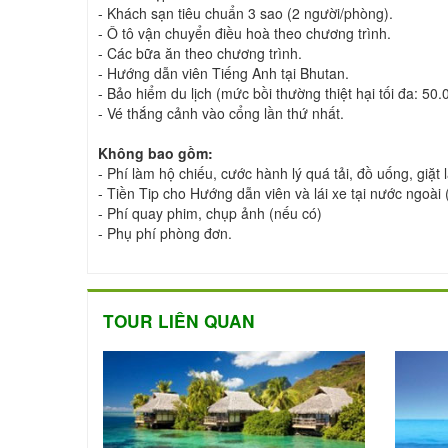
- Khách sạn tiêu chuẩn 3 sao (2 người/phòng).
- Ô tô vận chuyển điều hoà theo chương trình.
- Các bữa ăn theo chương trình.
- Hướng dẫn viên Tiếng Anh tại Bhutan.
- Bảo hiểm du lịch (mức bồi thường thiệt hại tối đa: 50
- Vé thắng cảnh vào cổng lần thứ nhất.
Không bao gồm:
- Phí làm hộ chiếu, cước hành lý quá tải, đồ uống, giặt l
- Tiền Tip cho Hướng dẫn viên và lái xe tại nước ngoà
- Phí quay phim, chụp ảnh (nếu có)
- Phụ phí phòng đơn.
TOUR LIÊN QUAN