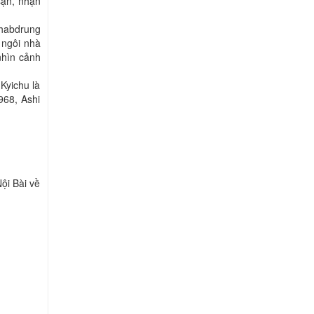
sạn, nhận
habdrung
 ngôi nhà
nhìn cảnh
Kyichu là
968, Ashi
ội Bài về