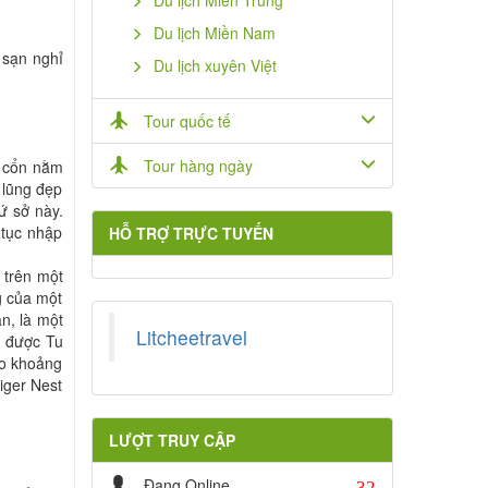
Du lịch Miền Trung
Du lịch Miền Nam
 sạn nghỉ
Du lịch xuyên Việt
Tour quốc tế
Tour hàng ngày
à cổn nằm
 lũng đẹp
ứ sở này.
 tục nhập
HỖ TRỢ TRỰC TUYẾN
 trên một
g của một
an, là một
Litcheetravel
n được Tu
eo khoảng
iger Nest
LƯỢT TRUY CẬP
32
Đang Online