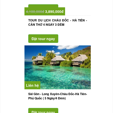
4,100,000đ
3,890,000đ
TOUR DU LỊCH CHÂU ĐỐC - HÀ TIÊN -
CẦN THƠ 4 NGÀY 3 ĐÊM
Liên hệ
Sài Gòn - Long Xuyên-Châu Đốc-Hà Tiên-
Phú Quốc ( 5 Ngày/4 Đêm)