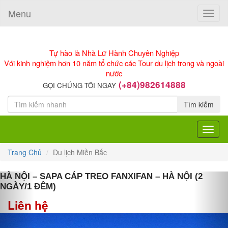
Menu
Toggle
naviga
Tự hào là Nhà Lữ Hành Chuyên Nghiệp
Với kinh nghiệm hơn 10 năm tổ chức các Tour du lịch trong và ngoài
nước
(+84)982614888
GỌI CHÚNG TÔI NGAY
Tìm kiếm
Toggle
navigat
Trang Chủ
Du lịch Miền Bắc
Previous
Nex
HÀ NỘI – SAPA CÁP TREO FANXIFAN – HÀ NỘI (2
NGÀY/1 ĐÊM)
Liên hệ