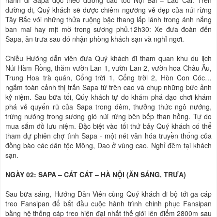
đường đi, Quý khách sẽ được chiêm ngưỡng vẻ đẹp của núi rừng
Tây Bắc với những thửa ruộng bậc thang lấp lánh trong ánh nắng
ban mai hay mịt mờ trong sương phủ.12h30: Xe đưa đoàn đến
Sapa, ăn trưa sau đó nhận phòng khách sạn và nghỉ ngơi.
Chiều Hướng dẫn viên đưa Quý khách đi tham quan khu du lịch
Núi Hàm Rồng, thăm vườn Lan 1, vườn Lan 2, vườn hoa Châu Âu,
Trung Hoa trà quán, Cổng trời 1, Cổng trời 2, Hòn Con Cóc…
ngắm toàn cảnh thị trấn Sapa từ trên cao và chụp những bức ảnh
kỷ niệm. Sau bữa tối, Qúy khách tự do khám phá dạo chơi khám
phá vẻ quyến rũ của Sapa trong đêm, thưởng thức ngô nướng,
trứng nướng trong sương gió núi rừng bên bếp than hồng. Tự do
mua sắm đồ lưu niệm. Đặc biệt vào tối thứ bảy Quý khách có thể
tham dự phiên chợ tình Sapa - một nét văn hóa truyền thống của
đồng bào các dân tộc Mông, Dao ở vùng cao. Nghỉ đêm tại khách
sạn.
NGÀY 02: SAPA – CÁT CÁT – HÀ NỘI (ĂN SÁNG, TRƯA)
Sau bữa sáng, Hướng Dẫn Viên cùng Quý khách đi bộ tới ga cáp
treo Fansipan để bắt đầu cuộc hành trình chinh phục Fansipan
bằng hệ thống cáp treo hiện đại nhất thế giới lên điểm 2800m sau