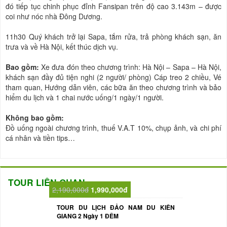
đó tiếp tục chinh phục đỉnh Fansipan trên độ cao 3.143m – được
coi như nóc nhà Đông Dương.
11h30 Quý khách trở lại Sapa, tắm rửa, trả phòng khách sạn, ăn
trưa và về Hà Nội, kết thúc dịch vụ.
Bao gồm:
Xe đưa đón theo chương trình: Hà Nội – Sapa – Hà Nội,
khách sạn đầy đủ tiện nghi (2 người/ phòng) Cáp treo 2 chiều, Vé
tham quan, Hướng dẫn viên, các bữa ăn theo chương trình và bảo
hiểm du lịch và 1 chai nước uống/1 ngày/1 người.
Không bao gồm:
Đồ uống ngoài chương trình, thuế V.A.T 10%, chụp ảnh, và chi phí
cá nhân và tiền tips…
TOUR LIÊN QUAN
2,190,000đ
1,990,000đ
TOUR DU LỊCH ĐẢO NAM DU KIÊN
GIANG 2 Ngày 1 ĐÊM