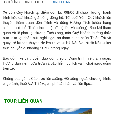
CHƯƠNG TRÌNH TOUR
BÌNH LUẬN
Xe đón Quý khách tại điểm đón lúc 08h00 đi chùa Hương, hành
trình kéo dài khoảng 2 tiếng đồng hồ. Tới suối Yến, Quý khách lên
thuyền thăm quan đền Trình và động Hương Tích (chùa hang
chính – có thể đi cáp treo hoặc đi bộ lên và xuống). Sau khi tham
quan và lễ phật tại Hương Tích xong, mời Quý Khách thưởng thức
bữa trưa tại chân núi, nghỉ ngơi rồi tham quan chùa Thiên Trù và
quay trở lại bến thuyền để lên xe về lại Hà Nội. Về tới Hà Nội và kết
thúc chuyến đi khoảng 18h30 trong ngày.
Bao gồm: xe và thuyền đưa đón theo chương trình, vé tham quan,
Hướng dẫn viên, bữa trưa và bảo hiểm du lịch và 1 chai nước uống
trên xe.
Không bao gồm: Cáp treo lên xuống, Đồ uống ngoài chương trình,
chụp ảnh, thuế V.A.T 10%, chi phí cá nhân và tiền tips…
TOUR LIÊN QUAN