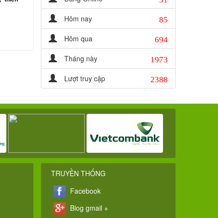
85
Hôm nay
694
Hôm qua
1973
Tháng này
2388
Lượt truy cập
TRUYỀN THỐNG
Facebook
Blog gmail +