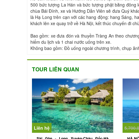
500 bức tượng La Hán và bức tượng phật bằng đông l
chùa Bái Đính, xe và Hướng Dẫn Viên sẽ đưa Quý khác
là Hạ Long trên cạn với các hang động: hang Sáng, h
khách lên xe quay trở về Hà Nội, kết thúc chuyến đi c
Bao gồm: xe đưa đón và thuyền Tràng An theo chương 
hiểm du lịch và 1 chai nước uống trên xe.
Không bao gồm: Đồ uống ngoài chương trình, chụp ảnh,
TOUR LIÊN QUAN
Liên hệ
5,700,
Sài Gòn - Long Xuyên-Châu Đốc-Hà
HÀ NỘ