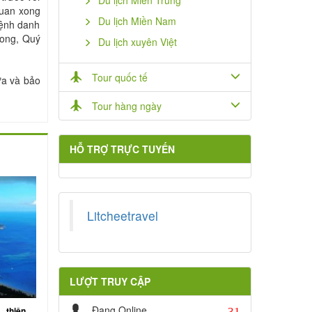
Du lịch Miền Trung
quan xong
Du lịch Miền Nam
mệnh danh
xong, Quý
Du lịch xuyên Việt
Tour quốc tế
ưa và bảo
Tour hàng ngày
HỖ TRỢ TRỰC TUYẾN
Litcheetravel
LƯỢT TRUY CẬP
31
Đang Online
 thiên