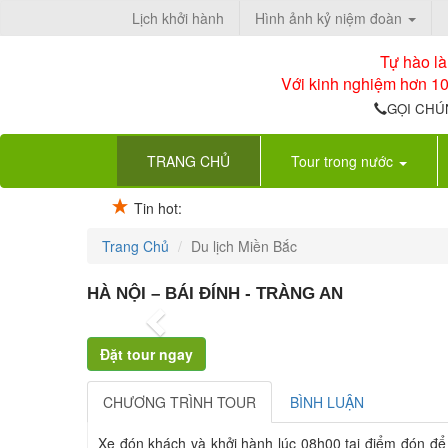
Lịch khởi hành
Hình ảnh kỷ niệm đoàn
Tự hào l
Với kinh nghiệm hơn 10
GỌI CHÚ
(current)
TRANG CHỦ
Tour trong nước
Tin hot:
Trang Chủ
Du lịch Miền Bắc
HÀ NỘI – BÁI ĐÍNH - TRÀNG AN
Previous
CHƯƠNG TRÌNH TOUR
BÌNH LUẬN
Xe đón khách và khởi hành lúc 08h00 tại điểm đón để