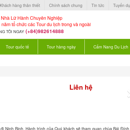
Khách hàng thân thiết
Chính sách chung
Tin tức
Tuyển d
à Nhà Lữ Hành Chuyên Nghiệp
 năm tổ chức các Tour du lịch trong và ngoài
(+84)982614888
NG TÔI NGAY
Tour quốc tế
Tour hàng ngày
Cẩm Nang Du Lịch
Liên hệ
 đi Ninh Binh, Hành trình của Quý khách sẽ tham quan chùa Bái Đính 