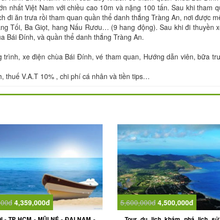
ớn nhất Việt Nam với chiều cao 10m và nặng 100 tấn. Sau khi tham 
h đi ăn trưa rồi tham quan quần thể danh thắng Tràng An, nơi được 
ang Tối, Ba Giọt, hang Nấu Rươu… (9 hang động). Sau khi đi thuyền 
hùa Bái Đính, và quần thể danh thắng Tràng An.
trình, xe điện chùa Bái Đính, vé tham quan, Hướng dẫn viên, bữa tr
 thuế V.A.T 10% , chi phí cá nhân và tiền tips…
000đ
4,359,000đ
5,600,000đ
4,500,000đ
I - TP HCM - MŨI NÉ - ĐẠI NAM -
Tour du lịch khám phá lịch sử,