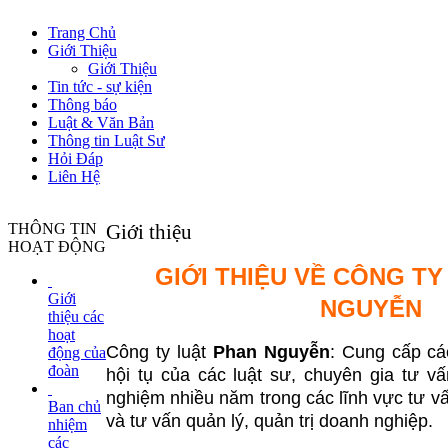
Trang Chủ
Giới Thiệu
Giới Thiệu
Tin tức - sự kiện
Thông báo
Luật & Văn Bản
Thông tin Luật Sư
Hỏi Đáp
Liên Hệ
THÔNG TIN
Giới thiệu
HOẠT ĐỘNG
GIỚI THIỆU VỀ CÔNG T
Giới
NGUYỄN
thiệu các
hoạt
Công ty luật
Phan Nguyễn
: Cung cấp cá
động của
đoàn
hội tụ của các luật sư, chuyên gia tư vấ
nghiệm nhiều năm trong các lĩnh vực tư vấ
Ban chủ
và tư vấn quản lý, quản trị doanh nghiệp.
nhiệm
các