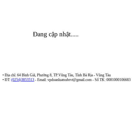
Đang cập nhật.....
Đoàn Luật Sư Tỉnh Bà Rịa Vũng Tàu
• Địa chỉ: 64 Bình Giã, Phường 8, TP.Vũng Tàu, Tỉnh Bà Rịa - Vũng Tàu
• ĐT:
(0254)3853513
- Email:
vpdoanluatsubrvt@gmail.com
- Số TK: 0081000106683