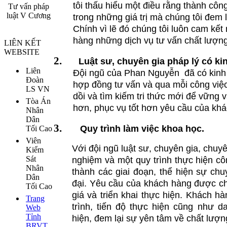
tôi thấu hiểu một điều rằng thành côn
Tư vấn pháp
luật V Cương
trong những giá trị mà chúng tôi đem 
Chính vì lẽ đó chúng tôi luôn cam kết
hàng những dịch vụ tư vấn chất lượng 
LIÊN KẾT
WEBSITE
2.
Luật sư, chuyên gia pháp lý có ki
Liên
Đội ngũ của Phan Nguyễn
đã có kinh
Đoàn
hợp đồng tư vấn và qua mỗi công việc 
LS VN
dồi và tìm kiếm tri thức mới để vững 
Tòa Án
hơn, phục vụ tốt hơn yêu cầu của kh
Nhân
Dân
3.
Quy trình làm việc khoa học.
Tối Cao
Viên
Với đội ngũ luật sư, chuyên gia, chuyê
Kiểm
Sát
nghiệm và một quy trình thực hiện c
Nhân
thành các giai đoạn, thể hiện sự chu
Dân
đại. Yêu cầu của khách hàng được ch
Tối Cao
giá và triển khai thực hiện. Khách 
Trang
trình, tiến độ thực hiện cũng như 
Web
Tỉnh
hiện, đem lại sự yên tâm về chất lượn
BRVT