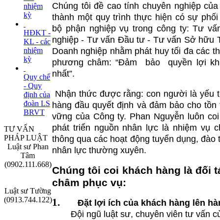
Chúng tôi đề cao tính chuyên nghiệp của
nhiệm
kỳ
thành một quy trình thực hiện có sự phố
bộ phận nghiệp vụ trong công ty: Tư vấ
HĐKT -
nghiệp - Tư vấn Đầu tư - Tư vấn Sở hữu Tr
KL - các
nhiệm
Doanh nghiệp nhằm phát huy tối đa các t
kỳ
phương châm: “Đảm
bảo
quyền lợi k
nhất”.
Quy chế
- Quy
Nhận thức được rằng: con người là yếu t
định của
đoàn LS
hàng đầu quyết định và đảm bảo cho tồn t
BRVT
vững của Công ty. Phan Nguyễn luôn coi
phát triển nguồn nhân lực là nhiệm vụ c
TƯ VẤN
PHÁP LUẬT
thông qua các hoạt động tuyển dụng, đào
Luật sư Phan
nhân lực thường xuyên.
Tâm
(0902.111.668)
Chúng tôi coi khách hàng là đối 
châm phục vụ:
Luật sư Tường
(0913.744.122)
1.
Đặt lợi ích của khách hàng lên h
Đ
ội ngũ luật sư, chuyên viên tư vấn