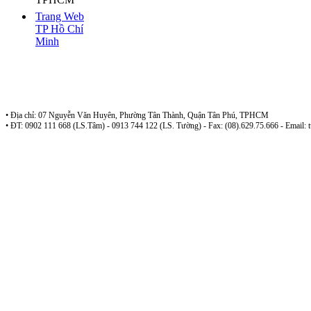
Trang Web
TP Hồ Chí
Minh
Sở tư pháp TP Hồ Chí Minh - Đoàn Luật Sư Tp Hồ Chí Minh
Công ty luật TNHH Phan Nguyễn
• Địa chỉ: 07 Nguyễn Văn Huyên, Phường Tân Thành, Quận Tân Phú, TPHCM
• ĐT: 0902 111 668 (LS.Tâm) - 0913 744 122 (LS. Tường) - Fax: (08).629.75.666 - Email: