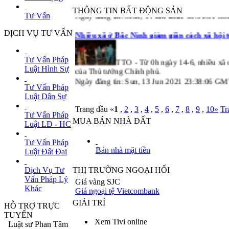
Đài Loan, Hong Kong và Tân Cương. Đại sứ qu
THÔNG TIN BẤT ĐỘNG SẢN
Ngày đăng tin: Mon, 14 Jun 2021 00:01:31 
Tư Vấn
Nhiều xã ở Bắc Ninh giảm giãn cách xã hội t
DỊCH VỤ TƯ VẤN
TTO - Từ 0h ngày 14-6, nhiều xã 
Tư Vấn Pháp
của Thủ tướng Chính phủ.
Luật Hình Sự
Ngày đăng tin: Sun, 13 Jun 2021 23:38:06 G
Tư Vấn Pháp
Luật Dân Sự
Trang đầu «
1
,
2
,
3
,
4
,
5
,
6
,
7
,
8
,
9
,
10
»
Tr
Tư Vấn Pháp
MUA BÁN NHÀ ĐẤT
Luật LĐ - HC
Tư Vấn Pháp
Bán nhà mặt tiền
Luật Đất Đai
Dịch Vụ Tư
THỊ TRƯỜNG NGOẠI HỐI
Vấn Pháp Lý
Giá vàng SJC
Khác
Giá ngoại tệ Vietcombank
GIẢI TRÍ
HỖ TRỢ TRỰC
TUYẾN
Xem Tivi online
Luật sư Phan Tâm