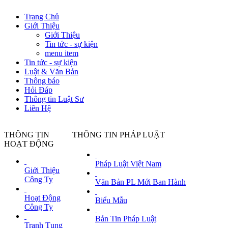
Trang Chủ
Giới Thiệu
Giới Thiệu
Tin tức - sự kiện
menu item
Tin tức - sự kiện
Luật & Văn Bản
Thông báo
Hỏi Đáp
Thông tin Luật Sư
Liên Hệ
THÔNG TIN
THÔNG TIN PHÁP LUẬT
HOẠT ĐỘNG
UAE khẳng định đã bán vé trận UAE - Việt
Pháp Luật Việt Nam
Giới Thiệu
TTO – Tối 13-6, Liên đoàn bóng đá Việt Nam 
Công Ty
Việt Nam vào sân theo dõi trận đấu giữa UAE 
Văn Bản PL Mới Ban Hành
Ngày đăng tin: Mon, 14 Jun 2021 00:33:01 
Hoạt Động
Biểu Mẫu
Công Ty
G7 thống nhất lập trường về Trung Quốc, T
Bản Tin Pháp Luật
TTO - Thông cáo của hội nghị thượng đỉnh G7
Tranh Tụng
Đài Loan, Hong Kong và Tân Cương. Đại sứ qu