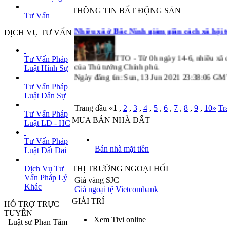
Ngày đăng tin: Mon, 14 Jun 2021 00:01:31 
THÔNG TIN BẤT ĐỘNG SẢN
Tư Vấn
Nhiều xã ở Bắc Ninh giảm giãn cách xã hội t
DỊCH VỤ TƯ VẤN
TTO - Từ 0h ngày 14-6, nhiều xã 
Tư Vấn Pháp
của Thủ tướng Chính phủ.
Luật Hình Sự
Ngày đăng tin: Sun, 13 Jun 2021 23:38:06 G
Tư Vấn Pháp
Luật Dân Sự
Trang đầu «
1
,
2
,
3
,
4
,
5
,
6
,
7
,
8
,
9
,
10
»
Tr
Tư Vấn Pháp
MUA BÁN NHÀ ĐẤT
Luật LĐ - HC
Tư Vấn Pháp
Bán nhà mặt tiền
Luật Đất Đai
Dịch Vụ Tư
THỊ TRƯỜNG NGOẠI HỐI
Vấn Pháp Lý
Giá vàng SJC
Khác
Giá ngoại tệ Vietcombank
GIẢI TRÍ
HỖ TRỢ TRỰC
TUYẾN
Xem Tivi online
Luật sư Phan Tâm