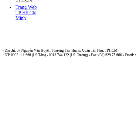
Trang Web
TP Hồ Chí
Minh
Sở tư pháp TP Hồ Chí Minh - Đoàn Luật Sư Tp Hồ Chí Minh
Công ty luật TNHH Phan Nguyễn
• Địa chỉ: 07 Nguyễn Văn Huyên, Phường Tân Thành, Quận Tân Phú, TPHCM
• ĐT: 0902 111 668 (LS.Tâm) - 0913 744 122 (LS. Tường) - Fax: (08).629.75.666 - Email: