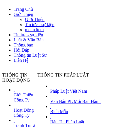
Trang Chủ
Giới Thiệu
Giới Thiệu
Tin tức - sự kiện
menu item
Tin tức - sự kiện
Luật & Văn Bản
Thông báo
Hỏi Đáp
Thông tin Luật Sư
Liên Hệ
THÔNG TIN
THÔNG TIN PHÁP LUẬT
HOẠT ĐỘNG
54 nhân viên bệnh viện TP.HCM mắc COVID-
Pháp Luật Việt Nam
Giới Thiệu
Công Ty
Văn Bản PL Mới Ban Hành
TTO - 52 nhân viên Bệnh viện Bệnh
Hoạt Động
vừa được phát hiện mắc COVID-19 ngày 13-6 hoàn
Biểu Mẫu
Công Ty
Ngày đăng tin: Sun, 13 Jun 2021 23:22:00 GM
Bản Tin Pháp Luật
Tranh Tụng
Danh sách 335 điểm phong tỏa tại TP.HCM