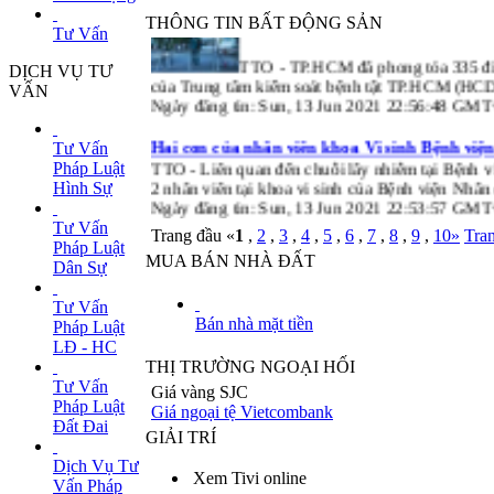
THÔNG TIN BẤT ĐỘNG SẢN
Tư Vấn
TTO - TP.HCM đã phong tỏa 335 đi
DỊCH VỤ TƯ
của Trung tâm kiểm soát bệnh tật TP.HCM (HCD
VẤN
Ngày đăng tin: Sun, 13 Jun 2021 22:56:48 GM
Hai con của nhân viên khoa Vi sinh Bệnh v
Tư Vấn
TTO - Liên quan đến chuỗi lây nhiễm tại Bệnh v
Pháp Luật
2 nhân viên tại khoa vi sinh của Bệnh viện Nhân
Hình Sự
Ngày đăng tin: Sun, 13 Jun 2021 22:53:57 GM
Tư Vấn
Trang đầu «
1
,
2
,
3
,
4
,
5
,
6
,
7
,
8
,
9
,
10
»
Tra
Pháp Luật
MUA BÁN NHÀ ĐẤT
Dân Sự
Tư Vấn
Bán nhà mặt tiền
Pháp Luật
LĐ - HC
THỊ TRƯỜNG NGOẠI HỐI
Tư Vấn
Giá vàng SJC
Pháp Luật
Giá ngoại tệ Vietcombank
Đất Đai
GIẢI TRÍ
Dịch Vụ Tư
Xem Tivi online
Vấn Pháp