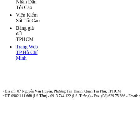
Nhân Dân
Tối Cao
Viện Kiểm
Sát Tối Cao
Bảng giá
đất
TPHCM
Trang Web
TP Hồ Chí
Minh
Sở tư pháp TP Hồ Chí Minh - Đoàn Luật Sư Tp Hồ Chí Minh
Công ty luật TNHH Phan Nguyễn
• Địa chỉ: 07 Nguyễn Văn Huyên, Phường Tân Thành, Quận Tân Phú, TPHCM
• ĐT: 0902 111 668 (LS.Tâm) - 0913 744 122 (LS. Tường) - Fax: (08).629.75.666 - Email: