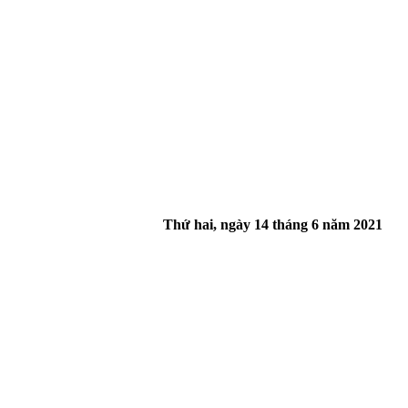
Thứ hai, ngày 14 tháng 6 năm 2021
guồn gốc COVID-19, Đài Loan, Hong Kong và Tân Cương. Đại sứ