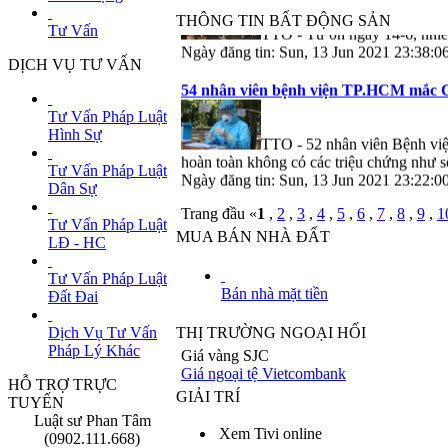
THÔNG TIN BẤT ĐỘNG SẢN
TTO - Từ 0h ngày 14-6, nhiều
Tư Vấn
Ngày đăng tin: Sun, 13 Jun 2021 23:38
DỊCH VỤ TƯ VẤN
54 nhân viên bệnh viện TP.HCM mắc C
Tư Vấn Pháp Luật
Hình Sự
TTO - 52 nhân viên Bệnh việ
hoàn toàn không có các triệu chứng như s
Tư Vấn Pháp Luật
Ngày đăng tin: Sun, 13 Jun 2021 23:22
Dân Sự
Trang đầu «
1
,
2
,
3
,
4
,
5
,
6
,
7
,
8
,
9
,
1
Tư Vấn Pháp Luật
MUA BÁN NHÀ ĐẤT
LĐ - HC
Tư Vấn Pháp Luật
Bán nhà mặt tiền
Đất Đai
Dịch Vụ Tư Vấn
THỊ TRƯỜNG NGOẠI HỐI
Pháp Lý Khác
Giá vàng SJC
Giá ngoại tệ Vietcombank
HỖ TRỢ TRỰC
GIẢI TRÍ
TUYẾN
Luật sư Phan Tâm
Xem Tivi online
(0902.111.668)