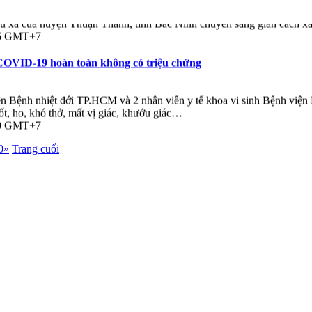
 xã của huyện Thuận Thành, tỉnh Bắc Ninh chuyển sang giãn cách xã hội 
:06 GMT+7
OVID-19 hoàn toàn không có triệu chứng
n Bệnh nhiệt đới TP.HCM và 2 nhân viên y tế khoa vi sinh Bệnh vi
ốt, ho, khó thở, mất vị giác, khướu giác…
:00 GMT+7
0
»
Trang cuối