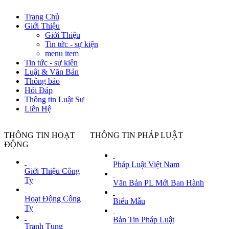
Trang Chủ
Giới Thiệu
Giới Thiệu
Tin tức - sự kiện
menu item
Tin tức - sự kiện
Luật & Văn Bản
Thông báo
Hỏi Đáp
Thông tin Luật Sư
Liên Hệ
THÔNG TIN HOẠT
THÔNG TIN PHÁP LUẬT
ĐỘNG
Pháp Luật Việt Nam
G7 thống nhất lập trường về Trung Qu
Giới Thiệu Công
TTO - Thông cáo của hội nghị thượng đỉ
Ty
Văn Bản PL Mới Ban Hành
quán Trung Quốc ở London (Anh) lập tức 
Ngày đăng tin: Mon, 14 Jun 2021 00:01
Hoạt Động Công
Biểu Mẫu
Ty
Nhiều xã ở Bắc Ninh giảm giãn cách xã 
Bản Tin Pháp Luật
Tranh Tụng