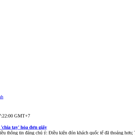
sẽ ngừng hoạt động
giao Mỹ cho biết đại sứ quán nước này tại Matxcơva sẽ ngừng hoạt độ
 07:24:54 GMT+7
nh
từ vùng dịch dương tính, gồm nhiều người đã tiêm
hững ngày vừa qua có 381.000 người di chuyển từ các tỉnh thành có d
 tính, trong đó nhiều người đã tiêm vắc xin.
 07:22:00 GMT+7
'chia tay' hóa đơn giấy
u thông tin đáng chú ý: Điều kiện đón khách quốc tế đã thoáng hơn; 