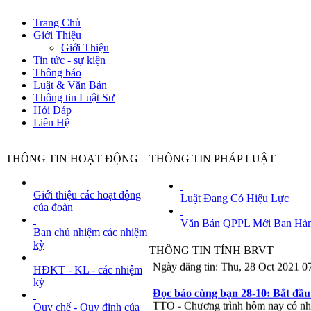
Trang Chủ
Giới Thiệu
Giới Thiệu
Tin tức - sự kiện
Thông báo
Luật & Văn Bản
Thông tin Luật Sư
Hỏi Đáp
Liên Hệ
THÔNG TIN HOẠT ĐỘNG
THÔNG TIN PHÁP LUẬT
Mỹ cảnh báo đại sứ quán ở Nga 
TTO - Quan chức cấp cao Bộ Ngoại 
giao Mỹ.
Giới thiệu các hoạt động
Luật Đang Có Hiệu Lực
Ngày đăng tin: Thu, 28 Oct 2021
của đoàn
Văn Bản QPPL Mới Ban Hà
Tin sáng 28-10: Hơn 6.000 người 
Ban chủ nhiệm các nhiệm
TTO - Theo báo cáo của Bộ Y tế, n
kỳ
THÔNG TIN TỈNH BRVT
người và ghi nhận 6.222 người dương
Ngày đăng tin: Thu, 28 Oct 2021
HĐKT - KL - các nhiệm
kỳ
Đọc báo cùng bạn 28-10: Bắt đầu 
TTO - Chương trình hôm nay có nhiề
Quy chế - Quy định của