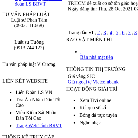
TP.HCM đề xuất cơ sở tôn giáo hoạt
đoàn LS BRVT
Ngày đăng tin: Thu, 28 Oct 2021
TƯ VẤN PHÁP LUẬT
Luật sư Phan Tâm
(0902.111.668)
Trang đầu «
1
,
2
,
3
,
4
,
5
,
6
,
7
,
8
RAO VẶT MIỄN PHÍ
Luật sư Tường
(0913.744.122)
Bán nhà mặt tiền
Tư vấn pháp luật V Cương
THÔNG TIN THỊ TRƯỜNG
Giá vàng SJC
LIÊN KẾT WEBSITE
Giá ngoại tệ Vietcombank
HOẠT ĐỘNG GIẢI TRÍ
Liên Đoàn LS VN
Tòa Án Nhân Dân Tối
Xem Tivi online
Cao
Kết quả số số
Viên Kiểm Sát Nhân
Bóng đá trực tuyến
Dân Tối Cao
Nghe nhạc
Trang Web Tỉnh BRVT
THỐNG KÊ TRUY CẬP