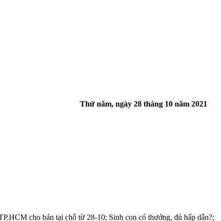
Thứ năm, ngày 28 tháng 10 năm 2021
ng nếu Nga không tăng số lượng thị thực cấp cho các nhà ngoại
ịch ở khu vực phía Nam, đã lấy mẫu xét nghiệm cho hơn 363.400
TP.HCM cho bán tại chỗ từ 28-10; Sinh con có thưởng, đủ hấp dẫn?;