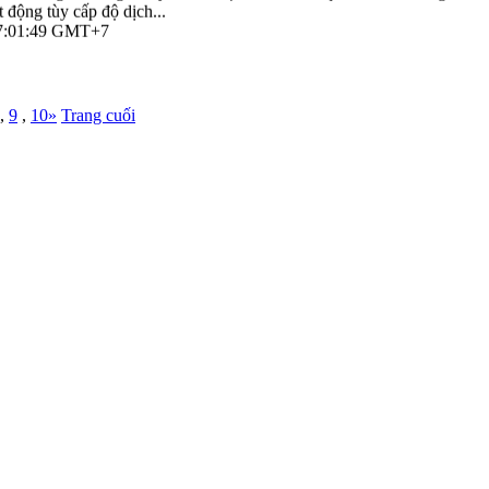
 động tùy cấp độ dịch...
 07:01:49 GMT+7
,
9
,
10
»
Trang cuối