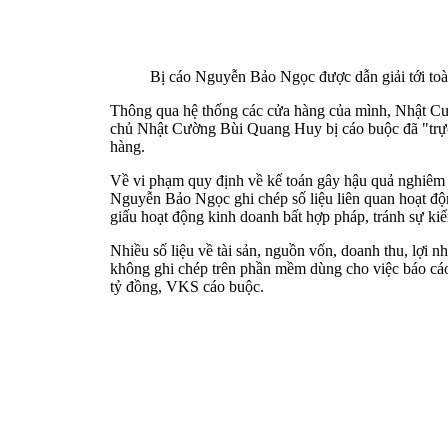
Bị cáo Nguyễn Bảo Ngọc được dẫn giải tới to
Thông qua hệ thống các cửa hàng của mình, Nhật Cườ
chủ Nhật Cường Bùi Quang Huy bị cáo buộc đã "trực t
hàng.
Về vi phạm quy định về kế toán gây hậu quả nghiêm
Nguyễn Bảo Ngọc ghi chép số liệu liên quan hoạt độ
giấu hoạt động kinh doanh bất hợp pháp, tránh sự kiể
Nhiều số liệu về tài sản, nguồn vốn, doanh thu, lợi n
không ghi chép trên phần mềm dùng cho việc báo cáo 
tỷ đồng, VKS cáo buộc.