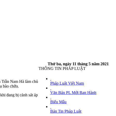
Thứ ba, ngày 11 tháng 5 năm 2021
THÔNG TIN PHÁP LUẬT
Đề xuất cải tạo vỉa hè khu vực Hồ Con
án Trần Nam Hà làm chủ
Pháp Luật Việt Nam
Rùa bằng vốn xã hội hóa
a bào chữa.
TTO - Ngày 11-5, UBND quận 3 có văn
Văn Bản PL Mới Ban Hành
 khi đang bị cảnh sát áp
bản trình UBND TP.HCM về việc xin chủ
trương cải tạo, nâng cấp vỉa hè khu vực Hồ
Biểu Mẫu
Con Rùa bằng nguồn vốn xã hội hóa.
Ngày đăng tin: Tue, 11 May 2021 19:22:36
Bản Tin Pháp Luật
GMT+7