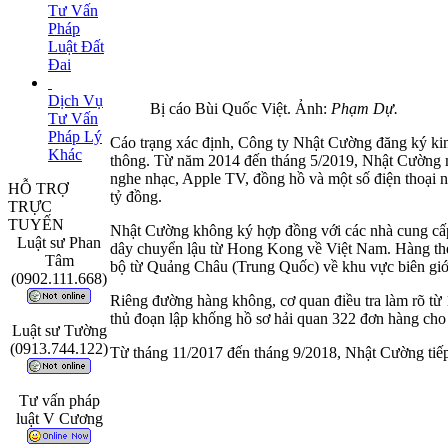
Tư Vấn
Pháp
Luật Đất
Đai
Dịch Vụ
Bị cáo Bùi Quốc Việt. Ảnh:
Phạm Dự.
Tư Vấn
Pháp Lý
Cáo trạng xác định, Công ty Nhật Cường đăng ký kinh
Khác
thông. Từ năm 2014 đến tháng 5/2019, Nhật Cường m
nghe nhạc, Apple TV, đồng hồ và một số điện thoại 
HỖ TRỢ
tỷ đồng.
TRỰC
TUYẾN
Nhật Cường không ký hợp đồng với các nhà cung cấp
Luật sư Phan
dây chuyển lậu từ Hong Kong về Việt Nam. Hàng th
Tâm
bộ từ Quảng Châu (Trung Quốc) về khu vực biên giới
(0902.111.668)
Riêng đường hàng không, cơ quan điều tra làm rõ từ
thủ đoạn lập khống hồ sơ hải quan 322 đơn hàng cho 
Luật sư Tường
(0913.744.122)
Từ tháng 11/2017 đến tháng 9/2018, Nhật Cường tiếp 
Tư vấn pháp
luật V Cương