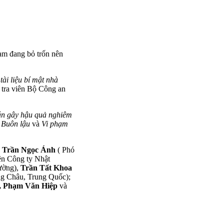
ạm đang bỏ trốn nên
tài liệu bí mật nhà
 tra viên Bộ Công an
án gây hậu quả nghiêm
Buôn lậu
và
Vi phạm
:
Trần Ngọc Ánh
( Phó
ên Công ty Nhật
ường),
Trần Tất Khoa
ng Châu, Trung Quốc);
, Phạm Văn Hiệp
và