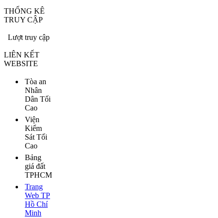
THỐNG KÊ
TRUY CẬP
Lượt truy cập
LIÊN KẾT
WEBSITE
Tòa an
Nhân
Dân Tối
Cao
Viện
Kiểm
Sát Tối
Cao
Bảng
giá đất
TPHCM
Trang
Web TP
Hồ Chí
Minh