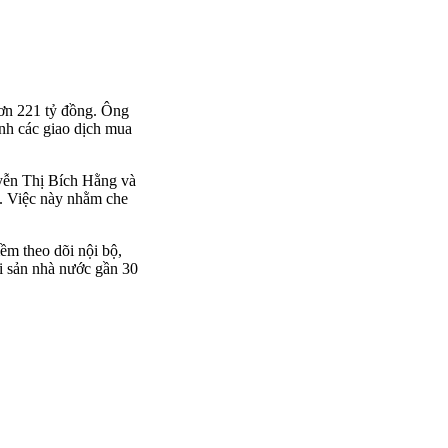
hơn 221 tỷ đồng. Ông
ịnh các giao dịch mua
uyễn Thị Bích Hằng và
m. Việc này nhằm che
mềm theo dõi nội bộ,
i sản nhà nước gần 30