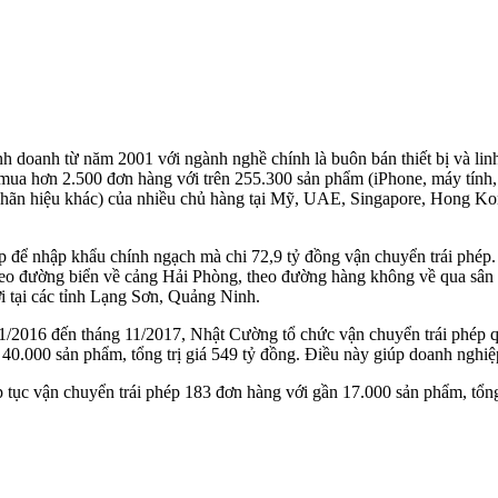
 doanh từ năm 2001 với ngành nghề chính là buôn bán thiết bị và linh 
ua hơn 2.500 đơn hàng với trên 255.300 sản phẩm (iPhone, máy tính,
nhãn hiệu khác) của nhiều chủ hàng tại Mỹ, UAE, Singapore, Hong Kong
 để nhập khẩu chính ngạch mà chi 72,9 tỷ đồng vận chuyển trái phép
eo đường biển về cảng Hải Phòng, theo đường hàng không về qua sân
 tại các tỉnh Lạng Sơn, Quảng Ninh.
 1/2016 đến tháng 11/2017, Nhật Cường tổ chức vận chuyển trái phép q
40.000 sản phẩm, tổng trị giá 549 tỷ đồng. Điều này giúp doanh nghiệ
tục vận chuyển trái phép 183 đơn hàng với gần 17.000 sản phẩm, tổng 