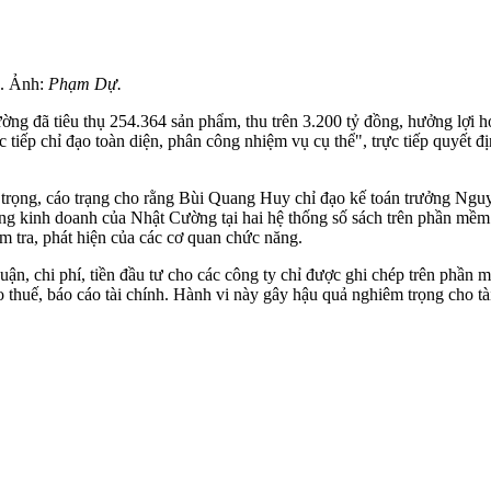
à. Ảnh:
Phạm Dự.
ng đã tiêu thụ 254.364 sản phẩm, thu trên 3.200 tỷ đồng, hưởng lợi 
iếp chỉ đạo toàn diện, phân công nhiệm vụ cụ thể", trực tiếp quyết đ
 trọng, cáo trạng cho rằng Bùi Quang Huy chỉ đạo kế toán trưởng Ng
ng kinh doanh của Nhật Cường tại hai hệ thống số sách trên phần mề
m tra, phát hiện của các cơ quan chức năng.
huận, chi phí, tiền đầu tư cho các công ty chỉ được ghi chép trên phần 
thuế, báo cáo tài chính. Hành vi này gây hậu quả nghiêm trọng cho tà