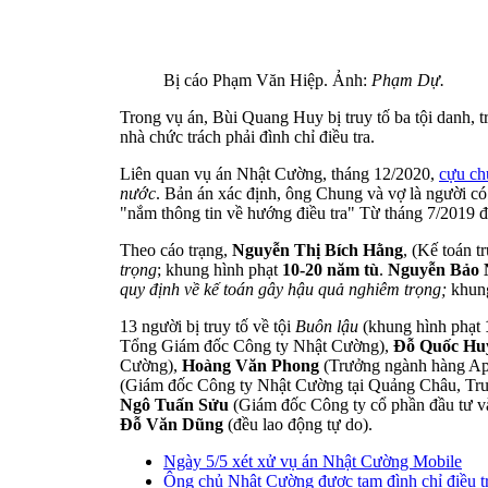
Bị cáo Phạm Văn Hiệp. Ảnh:
Phạm Dự.
Trong vụ án, Bùi Quang Huy bị truy tố ba tội danh, 
nhà chức trách phải đình chỉ điều tra.
Liên quan vụ án Nhật Cường, tháng 12/2020,
cựu ch
nước
. Bản án xác định, ông Chung và vợ là người có
"nắm thông tin về hướng điều tra" Từ tháng 7/2019 đ
Theo cáo trạng,
Nguyễn Thị Bích Hằng
, (Kế toán t
trọng
; khung hình phạt
10-20 năm tù
.
Nguyễn Bảo 
quy định về kế toán gây hậu quả nghiêm trọng;
khun
13 người bị truy tố về tội
Buôn lậu
(khung hình phạt
Tổng Giám đốc Công ty Nhật Cường),
Đỗ Quốc H
Cường),
Hoàng Văn Phong
(Trưởng ngành hàng Ap
(Giám đốc Công ty Nhật Cường tại Quảng Châu, Tr
Ngô Tuấn Sửu
(Giám đốc Công ty cổ phần đầu tư và
Đỗ Văn Dũng
(đều lao động tự do).
Ngày 5/5 xét xử vụ án Nhật Cường Mobile
Ông chủ Nhật Cường được tạm đình chỉ điều t