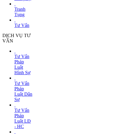
Tranh
Tụng
Tư Vấn
DỊCH VỤ TƯ
VẤN
Tư Vấn
Pháp
Luật
Hình Sự
Tư Vấn
Pháp
Luật Dân
Sự
Tư Vấn
Pháp
Luật LĐ
- HC