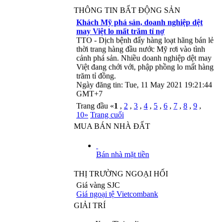
THÔNG TIN BẤT ĐỘNG SẢN
Khách Mỹ phá sản, doanh nghiệp dệt
may Việt lo mất trăm tỉ nợ
TTO - Dịch bệnh đẩy hàng loạt hãng bán lẻ
thời trang hàng đầu nước Mỹ rơi vào tình
cảnh phá sản. Nhiều doanh nghiệp dệt may
Việt đang chới với, phập phồng lo mất hàng
trăm tỉ đồng.
Ngày đăng tin: Tue, 11 May 2021 19:21:44
GMT+7
Cải tạo chung cư cũ: Hà Nội phân cấp
Trang đầu «
1
,
2
,
3
,
4
,
5
,
6
,
7
,
8
,
9
,
cho quận, huyện lựa chọn kiểm định
10
»
Trang cuối
TTO - UBND TP Hà Nội phân cấp cho
MUA BÁN NHÀ ĐẤT
UBND cấp quận, huyện lựa chọn đơn vị
kiểm định chung cư cũ độc lập, đơn lẻ. Sau
khi kiểm định gửi kết quả về Sở Xây dựng
Bán nhà mặt tiền
để bổ sung, điều chỉnh kế hoạch cải tạo, xây
dựng lại chung cư cũ.
THỊ TRƯỜNG NGOẠI HỐI
Ngày đăng tin: Tue, 11 May 2021 19:20:51
Giá vàng SJC
GMT+7
Giá ngoại tệ Vietcombank
GIẢI TRÍ