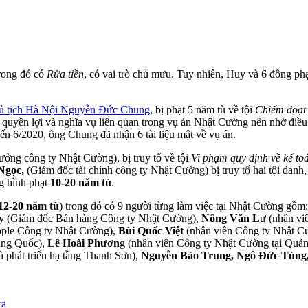
trong đó có
Rửa tiền
, có vai trò chủ mưu. Tuy nhiên, Huy và 6 đồng ph
ủ tịch Hà Nội Nguyễn Đức Chung
, bị phạt 5 năm tù về tội
Chiếm đoạt 
 quyền lợi và nghĩa vụ liên quan trong vụ án Nhật Cường nên nhờ điều
ến 6/2020, ông Chung đã nhận 6 tài liệu mật về vụ án.
rưởng công ty Nhật Cường), bị truy tố về tội
Vi phạm quy định về kế to
Ngọc,
(Giám đốc tài chính công ty Nhật Cường) bị truy tố hai tội danh,
g hình phạt
10-20 năm tù
.
12-20 năm tù
) trong đó có 9 người từng làm việc tại Nhật Cường gồm
uy
(Giám đốc Bán hàng Công ty Nhật Cường),
Nông Văn L
ư (nhân vi
ple Công ty Nhật Cường),
Bùi Quốc Việt
(nhân viên Công ty Nhật C
ung Quốc),
Lê Hoài Phươn
g (nhân viên Công ty Nhật Cường tại Quả
 phát triển hạ tầng Thanh Sơn),
Nguyễn Bảo Trung, Ngô Đức Tùng
ra