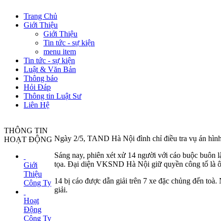
Trang Chủ
Giới Thiệu
Giới Thiệu
Tin tức - sự kiện
menu item
Tin tức - sự kiện
Luật & Văn Bản
Thông báo
Hỏi Đáp
Thông tin Luật Sư
Liên Hệ
THÔNG TIN
Ngày 2/5, TAND Hà Nội đình chỉ điều tra vụ án hình
HOẠT ĐỘNG
Sáng nay, phiên xét xử 14 người với cáo buộc buôn
tọa. Đại diện VKSND Hà Nội giữ quyền công tố là 
Giới
Thiệu
14 bị cáo được dẫn giải trên 7 xe đặc chủng đến toà. 
Công Ty
giải.
Hoạt
Động
Công Ty