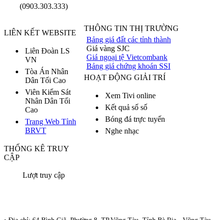
(0903.303.333)
THÔNG TIN THỊ TRƯỜNG
LIÊN KẾT WEBSITE
Bảng giá đất các tỉnh thành
Giá vàng SJC
Liên Đoàn LS
Giá ngoại tệ Vietcombank
VN
Bảng giá chứng khoán SSI
Tòa Án Nhân
HOẠT ĐỘNG GIẢI TRÍ
Dân Tối Cao
Viên Kiểm Sát
Xem Tivi online
Nhân Dân Tối
Kết quả số số
Cao
Bóng đá trực tuyến
Trang Web Tỉnh
BRVT
Nghe nhạc
THỐNG KÊ TRUY
CẬP
Lượt truy cập
Đoàn Luật Sư Tỉnh Bà Rịa Vũng Tàu