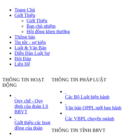
Trang Chủ
Giới Thiệu
Giới Thiệu
Ban chủ nhiệm
Hội đồng khen thưởng
Thông báo
Tin tức - sự kiện
Luật & Văn Bản
Diễn Đàn Luật Sư
Hỏi Đáp
Liên Hệ
THÔNG TIN HOẠT
THÔNG TIN PHÁP LUẬT
ĐỘNG
Các Bộ Luật hiện hành
Quy chế - Quy
định của đoàn LS
Văn bản QPPL mới ban hành
BRVT
Đoàn Luật sư tỉnh BRVT đề nghị được t
'
Các VBPL chuyên ngành
Giới thiệu các hoạt
Ngày đăng tin: 11/16/2021 9:54:54 AM
động của đoàn
THÔNG TIN TỈNH BRVT