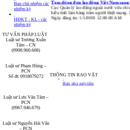
Tạm dừng đưa lao động Việt Nam sang
Ban chủ nhiệm các
Cục Quản lý lao động ngoài nước vừa chỉ 
nhiệm kỳ
biểu tình làm hàng trăm người thiệt mạng.
Ngày đăng tin: 1/1/0001 12:00:00 AM
HĐKT - KL - các
nhiệm kỳ
TƯ VẤN PHÁP LUẬT
Luật sư Trương Xuân
Tám – CN
(0908.960.608)
Tuyển luật sư
Luật sư Phạm Hùng –
PCN
Bán xe ô tô
THÔNG TIN RAO VẶT
Số đt: 0918079272
Bán nhà mặt tiền
Luật sư Lưu Văn Tám –
PCN
(0967.946.679)
Luật sư Nguyễn Hải Vân
– PCN