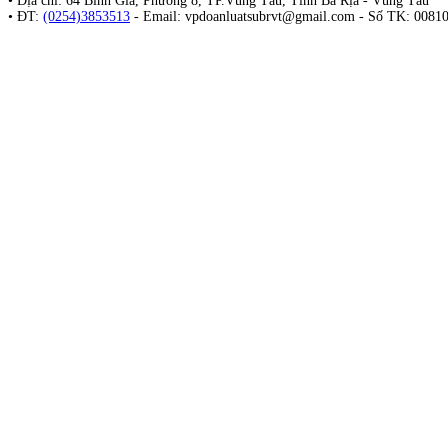
• Địa chỉ: 64 Bình Giã, Phường 8, TP.Vũng Tàu, Tỉnh Bà Rịa - Vũng Tàu
• ĐT:
(0254)3853513
- Email:
vpdoanluatsubrvt@gmail.com
- Số TK: 0081