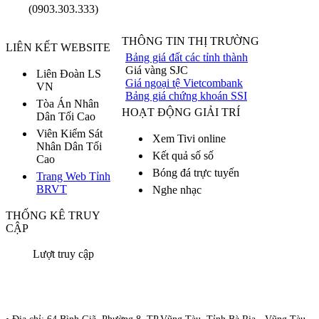
(0903.303.333)
THÔNG TIN THỊ TRƯỜNG
LIÊN KẾT WEBSITE
Bảng giá đất các tỉnh thành
Tuyển luật sư
Giá vàng SJC
Liên Đoàn LS
Giá ngoại tệ Vietcombank
VN
Bán xe ô tô
Bảng giá chứng khoán SSI
Tòa Án Nhân
HOẠT ĐỘNG GIẢI TRÍ
Bán nhà mặt tiền
Dân Tối Cao
Viên Kiểm Sát
Xem Tivi online
Nhân Dân Tối
Kết quả số số
Cao
Bóng đá trực tuyến
Trang Web Tỉnh
BRVT
Nghe nhạc
THỐNG KÊ TRUY
CẬP
Lượt truy cập
Đoàn Luật Sư Tỉnh Bà Rịa Vũng Tàu