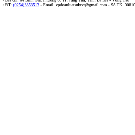
• Địa chỉ: 64 Bình Giã, Phường 8, TP.Vũng Tàu, Tỉnh Bà Rịa - Vũng Tàu
• ĐT:
(0254)3853513
- Email:
vpdoanluatsubrvt@gmail.com
- Số TK: 0081