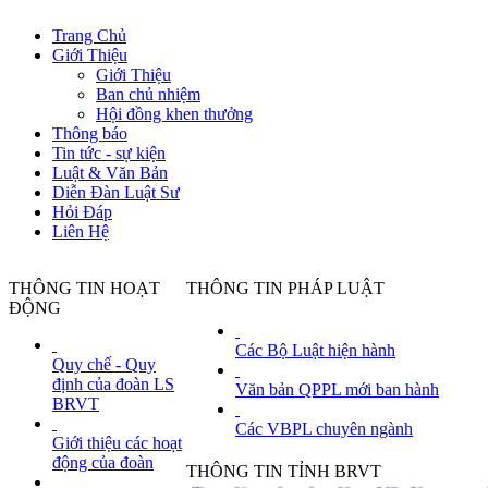
Trang Chủ
Giới Thiệu
Giới Thiệu
Ban chủ nhiệm
Hội đồng khen thưởng
Thông báo
Tin tức - sự kiện
Luật & Văn Bản
Diễn Đàn Luật Sư
Hỏi Đáp
Liên Hệ
THÔNG TIN HOẠT
THÔNG TIN PHÁP LUẬT
ĐỘNG
Các Bộ Luật hiện hành
Quy chế - Quy
định của đoàn LS
Văn bản QPPL mới ban hành
BRVT
Đoàn Luật sư tỉnh BRVT đề nghị được t
'
Các VBPL chuyên ngành
Giới thiệu các hoạt
Ngày đăng tin: 11/16/2021 9:54:54 AM
động của đoàn
THÔNG TIN TỈNH BRVT
Tạm dừng đưa lao động Việt Nam sang