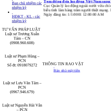
Ban chủ nhiệm các
Cục Quản lý lao động ngoài nước vừa chỉ 
nhiệm kỳ
biểu tình làm hàng trăm người thiệt mạng.
Ngày đăng tin: 1/1/0001 12:00:00 AM
HĐKT - KL - các
nhiệm kỳ
TƯ VẤN PHÁP LUẬT
Luật sư Trương Xuân
Tám – CN
(0908.960.608)
Luật sư Phạm Hùng –
PCN
THÔNG TIN RAO VẶT
Số đt: 0918079272
Luật sư Lưu Văn Tám –
PCN
(0967.946.679)
Luật sư Nguyễn Hải Vân
– PCN