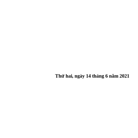
Thứ hai, ngày 14 tháng 6 năm 2021
guồn gốc COVID-19, Đài Loan, Hong Kong và Tân Cương. Đại sứ