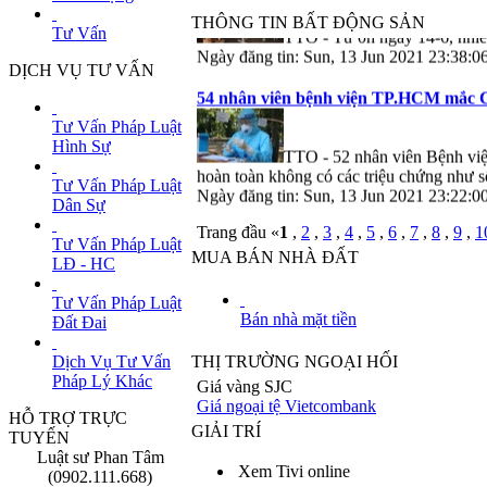
THÔNG TIN BẤT ĐỘNG SẢN
TTO - Từ 0h ngày 14-6, nhiều
Tư Vấn
Ngày đăng tin: Sun, 13 Jun 2021 23:38
DỊCH VỤ TƯ VẤN
54 nhân viên bệnh viện TP.HCM mắc C
Tư Vấn Pháp Luật
Hình Sự
TTO - 52 nhân viên Bệnh việ
hoàn toàn không có các triệu chứng như s
Tư Vấn Pháp Luật
Ngày đăng tin: Sun, 13 Jun 2021 23:22
Dân Sự
Trang đầu «
1
,
2
,
3
,
4
,
5
,
6
,
7
,
8
,
9
,
1
Tư Vấn Pháp Luật
MUA BÁN NHÀ ĐẤT
LĐ - HC
Tư Vấn Pháp Luật
Bán nhà mặt tiền
Đất Đai
Dịch Vụ Tư Vấn
THỊ TRƯỜNG NGOẠI HỐI
Pháp Lý Khác
Giá vàng SJC
Giá ngoại tệ Vietcombank
HỖ TRỢ TRỰC
GIẢI TRÍ
TUYẾN
Luật sư Phan Tâm
Xem Tivi online
(0902.111.668)