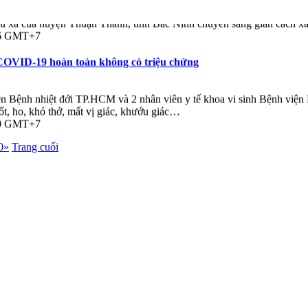
 xã của huyện Thuận Thành, tỉnh Bắc Ninh chuyển sang giãn cách xã hội 
:06 GMT+7
OVID-19 hoàn toàn không có triệu chứng
n Bệnh nhiệt đới TP.HCM và 2 nhân viên y tế khoa vi sinh Bệnh vi
ốt, ho, khó thở, mất vị giác, khướu giác…
:00 GMT+7
0
»
Trang cuối