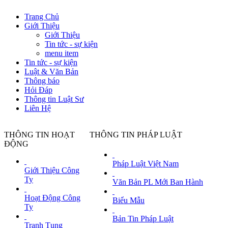
Trang Chủ
Giới Thiệu
Giới Thiệu
Tin tức - sự kiện
menu item
Tin tức - sự kiện
Luật & Văn Bản
Thông báo
Hỏi Đáp
Thông tin Luật Sư
Liên Hệ
THÔNG TIN HOẠT
THÔNG TIN PHÁP LUẬT
ĐỘNG
Pháp Luật Việt Nam
G7 thống nhất lập trường về Trung Qu
Giới Thiệu Công
TTO - Thông cáo của hội nghị thượng đỉ
Ty
Văn Bản PL Mới Ban Hành
quán Trung Quốc ở London (Anh) lập tức 
Ngày đăng tin: Mon, 14 Jun 2021 00:01
Hoạt Động Công
Biểu Mẫu
Ty
Nhiều xã ở Bắc Ninh giảm giãn cách xã 
Bản Tin Pháp Luật
Tranh Tụng