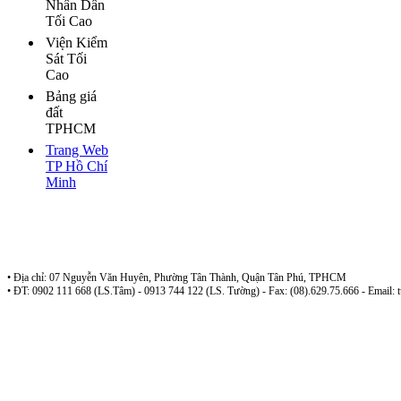
Nhân Dân
Tối Cao
Viện Kiểm
Sát Tối
Cao
Bảng giá
đất
TPHCM
Trang Web
TP Hồ Chí
Minh
Sở tư pháp TP Hồ Chí Minh - Đoàn Luật Sư Tp Hồ Chí Minh
Công ty luật TNHH Phan Nguyễn
• Địa chỉ: 07 Nguyễn Văn Huyên, Phường Tân Thành, Quận Tân Phú, TPHCM
• ĐT: 0902 111 668 (LS.Tâm) - 0913 744 122 (LS. Tường) - Fax: (08).629.75.666 - Email: