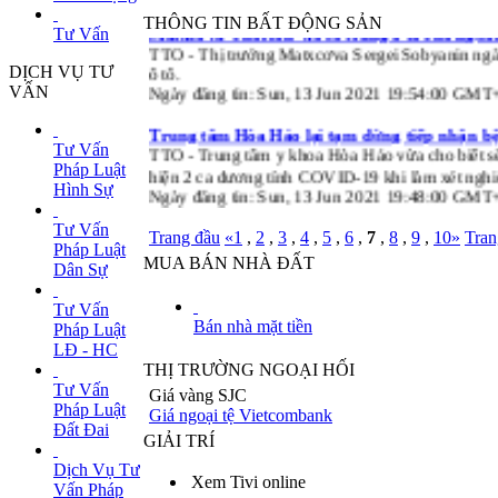
THÔNG TIN BẤT ĐỘNG SẢN
Matxcơva 'chơi lớn' xổ số trúng ô tô cho ngư
Tư Vấn
TTO - Thị trưởng Matxcơva Sergei Sobyanin ngày
ô tô.
DỊCH VỤ TƯ
Ngày đăng tin: Sun, 13 Jun 2021 19:54:00 GMT
VẤN
Trung tâm Hòa Hảo lại tạm dừng tiếp nhận b
TTO - Trung tâm y khoa Hòa Hảo vừa cho biết s
Tư Vấn
hiện 2 ca dương tính COVID-19 khi làm xét ng
Pháp Luật
Ngày đăng tin: Sun, 13 Jun 2021 19:48:00 GMT
Hình Sự
Tư Vấn
Trang đầu
«
1
,
2
,
3
,
4
,
5
,
6
,
7
,
8
,
9
,
10
»
Tran
Pháp Luật
MUA BÁN NHÀ ĐẤT
Dân Sự
Tư Vấn
Bán nhà mặt tiền
Pháp Luật
LĐ - HC
THỊ TRƯỜNG NGOẠI HỐI
Tư Vấn
Giá vàng SJC
Pháp Luật
Giá ngoại tệ Vietcombank
Đất Đai
GIẢI TRÍ
Dịch Vụ Tư
Xem Tivi online
Vấn Pháp