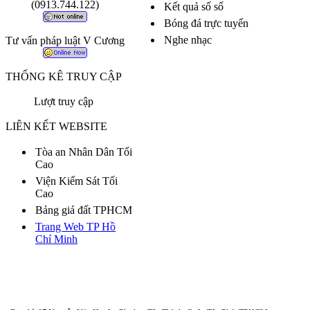
(0913.744.122)
Kết quả số số
Bóng đá trực tuyến
Nghe nhạc
Tư vấn pháp luật V Cương
THỐNG KÊ TRUY CẬP
Lượt truy cập
LIÊN KẾT WEBSITE
Tòa an Nhân Dân Tối
Cao
Viện Kiểm Sát Tối
Cao
Bảng giá đất TPHCM
Trang Web TP Hồ
Chí Minh
Sở tư pháp TP Hồ Chí Minh - Đoàn Luật Sư Tp Hồ Chí Minh
Công ty luật TNHH Phan Nguyễn