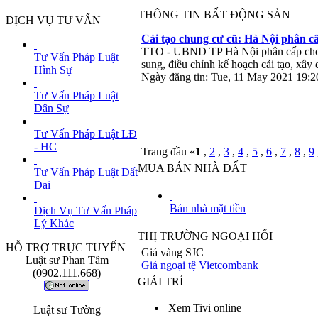
Ngày đăng tin: Tue, 11 May 2021 19
THÔNG TIN BẤT ĐỘNG SẢN
DỊCH VỤ TƯ VẤN
Cải tạo chung cư cũ: Hà Nội phân c
TTO - UBND TP Hà Nội phân cấp cho UB
Tư Vấn Pháp Luật
sung, điều chỉnh kế hoạch cải tạo, xây 
Hình Sự
Ngày đăng tin: Tue, 11 May 2021 19
Tư Vấn Pháp Luật
Dân Sự
Tư Vấn Pháp Luật LĐ
- HC
Trang đầu «
1
,
2
,
3
,
4
,
5
,
6
,
7
,
8
,
9
MUA BÁN NHÀ ĐẤT
Tư Vấn Pháp Luật Đất
Đai
Bán nhà mặt tiền
Dịch Vụ Tư Vấn Pháp
Lý Khác
THỊ TRƯỜNG NGOẠI HỐI
HỖ TRỢ TRỰC TUYẾN
Giá vàng SJC
Luật sư Phan Tâm
Giá ngoại tệ Vietcombank
(0902.111.668)
GIẢI TRÍ
Xem Tivi online
Luật sư Tường