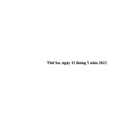
Thứ ba, ngày 11 tháng 5 năm 2021
vỉa hè khu vực Hồ Con Rùa bằng nguồn vốn xã hội hóa.
anh nghiệp dệt may Việt đang chới với, phập phồng lo mất hàng trăm