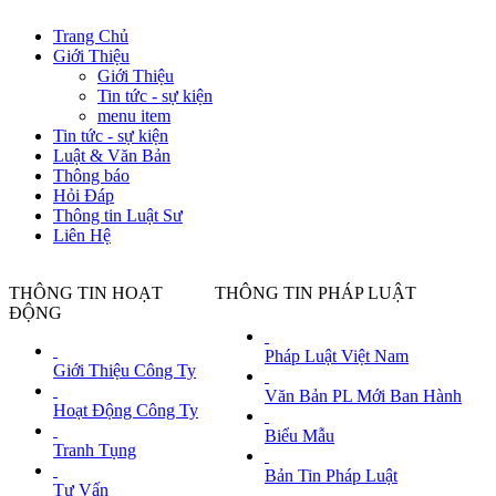
Trang Chủ
Giới Thiệu
Giới Thiệu
Tin tức - sự kiện
menu item
Tin tức - sự kiện
Luật & Văn Bản
Thông báo
Hỏi Đáp
Thông tin Luật Sư
Liên Hệ
THÔNG TIN HOẠT
THÔNG TIN PHÁP LUẬT
ĐỘNG
Pháp Luật Việt Nam
Đề xuất cải tạo vỉa hè khu vực Hồ 
Giới Thiệu Công Ty
TTO - Ngày 11-5, UBND quận 3 có văn
Văn Bản PL Mới Ban Hành
Ngày đăng tin: Tue, 11 May 2021 19
Hoạt Động Công Ty
Biểu Mẫu
Khách Mỹ phá sản, doanh nghiệp dệt
Tranh Tụng
TTO - Dịch bệnh đẩy hàng loạt hãng bá
Bản Tin Pháp Luật
tỉ đồng.
Tư Vấn